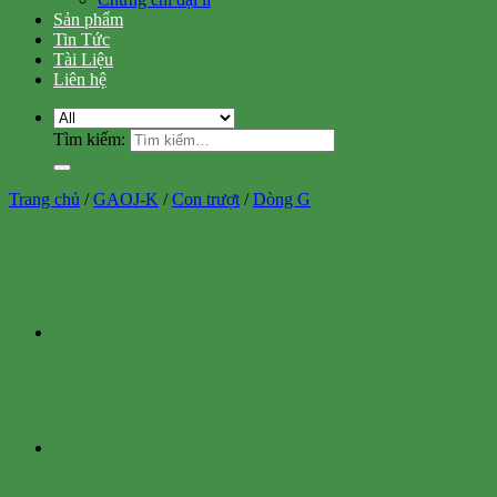
Sản phẩm
Tin Tức
Tài Liệu
Liên hệ
Tìm kiếm:
Trang chủ
/
GAOJ-K
/
Con trượt
/
Dòng G