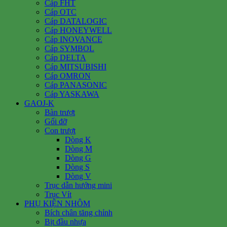
Cáp FHT
Cáp OTC
Cáp DATALOGIC
Cáp HONEYWELL
Cáp INOVANCE
Cáp SYMBOL
Cáp DELTA
Cáp MITSUBISHI
Cáp OMRON
Cáp PANASONIC
Cáp YASKAWA
GAOJ-K
Bàn trượt
Gối đỡ
Con trượt
Dòng K
Dòng M
Dòng G
Dòng S
Dòng V
Trục dẫn hướng mini
Trục Vít
PHỤ KIỆN NHÔM
Bích chân tăng chỉnh
Bịt đầu nhựa