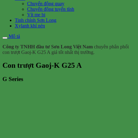
Chuyển động quay
Chuyển động tuyến tính
Vít me bi
Tinh chỉnh Sơn Long
Xylanh khí nén
Mô tả
Công ty TNHH đầu tư Sơn Long Việt Nam
chuyên phân phối
con trượt Gaoj-K G25 A giá tốt nhất thị trường.
Con trượt Gaoj-K G25 A
G Series