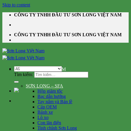
Skip to content
CÔNG TY TNHH ĐẦU TƯ SƠN LONG VIỆT NAM
CÔNG TY TNHH ĐẦU TƯ SƠN LONG VIỆT NAM
DANH MỤC SẢN PHẨM
Tìm kiếm:
SƠN LONG – SFA
Hộp giảm tốc
Bạc dẫn hướng
Tay nắm và Bản lề
Cáp OEM
Bánh xe
Lò xo
Con lăn điện
Tinh chỉnh Sơn Long