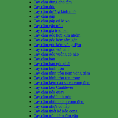
Tay cầm dùng cho tấm
Tay cầm đúc
Tay cầm đường kính nhỏ
Tay cầm gấp
Tay cầm gấp có lò xo
Tay cầm gấp tròn
Tay cầm giá treo bên
Tay cầm góc hợp kim nhôm
Tay cầm góc kèm tấm gắn
Tay cầm góc kèm vòng đệm
Tay cầm góc với tấm
Tay cầm góc vuông có nắp
Tay cầm hàn
Tay cầm hàn góc phải
Tay cầm hình tròn
Tay cầm hình tròn kèm vòng đệm
Tay cầm hình tròn ren trong
Tay cầm kèm cao su và vòng đệm
Tay cầm kéo Cantilever
Tay cầm kéo quay
Tay cầm nhỏ hình tròn
Tay cầm nhôm kèm vòng đệm
Tay cầm nhựa có nắp
Tay cầm thiết kế kéo cong
Tay cầm tròn kèm tấm gắn