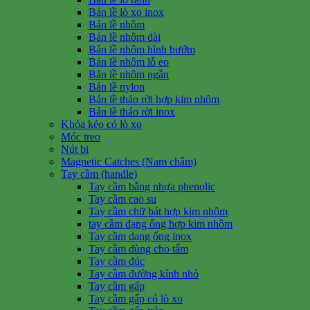
Bản lề lò xo inox
Bản lề nhôm
Bản lề nhôm dài
Bản lề nhôm hình bướm
Bản lề nhôm lỗ eo
Bản lề nhôm ngắn
Bản lề nylon
Bản lề tháo rời hợp kim nhôm
Bản lề tháo rời inox
Khóa kéo có lò xo
Móc treo
Nút bi
Magnetic Catches (Nam châm)
Tay cầm (handle)
Tay cầm bằng nhựa phenolic
Tay cầm cao su
Tay cầm chữ bát hợp kim nhôm
tay cầm dạng ống hợp kim nhôm
Tay cầm dạng ống inox
Tay cầm dùng cho tấm
Tay cầm đúc
Tay cầm đường kính nhỏ
Tay cầm gấp
Tay cầm gấp có lò xo