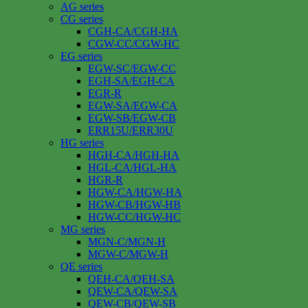
AG series
CG series
CGH-CA/CGH-HA
CGW-CC/CGW-HC
EG series
EGW-SC/EGW-CC
EGH-SA/EGH-CA
EGR-R
EGW-SA/EGW-CA
EGW-SB/EGW-CB
ERR15U/ERR30U
HG series
HGH-CA/HGH-HA
HGL-CA/HGL-HA
HGR-R
HGW-CA/HGW-HA
HGW-CB/HGW-HB
HGW-CC/HGW-HC
MG series
MGN-C/MGN-H
MGW-C/MGW-H
QE series
QEH-CA/QEH-SA
QEW-CA/QEW-SA
QEW-CB/QEW-SB