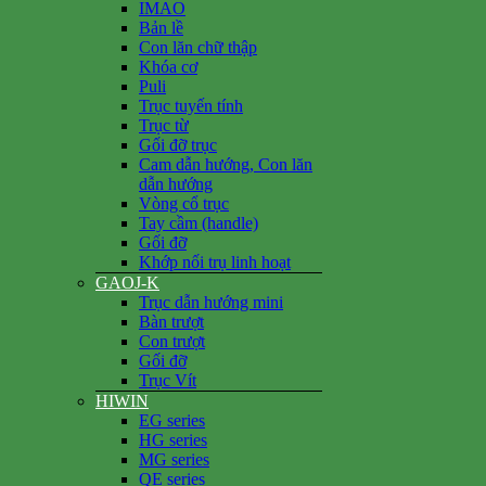
IMAO
Bản lề
Con lăn chữ thập
Khóa cơ
Puli
Trục tuyến tính
Trục từ
Gối đỡ trục
Cam dẫn hướng, Con lăn
dẫn hướng
Vòng cổ trục
Tay cầm (handle)
Gối đỡ
Khớp nối trụ linh hoạt
GAOJ-K
Trục dẫn hướng mini
Bàn trượt
Con trượt
Gối đỡ
Trục Vít
HIWIN
EG series
HG series
MG series
QE series