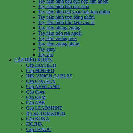
Tay nắm hình bầu dục hợp kim nhôm
Tay nắm hình bầu dục inox
Tay nắm hình trái xoan hợp kim nhôm
Tay nắm hình tròn bằng nhôm
Tay nắm hình tròn kèm cao su
Tay nắm nilong vuông
Tay nắm tròn ren ngoài
Tay nắm vuông inox
Tay nắm vuông nhôm
Tay quay
Tay vặn
CÁP ĐIỀU KHIỂN
Cáp FASTECH
Cáp MINDEO
HIK VISION CABLES
Cáp COGNEX
Cáp NEWLAND
Cáp Open
Cáp OEM
Cáp ABB
Cáp LEADSHINE
RS AUTOMATION
Cáp KUKA
IOLINK
Cáp FANUC