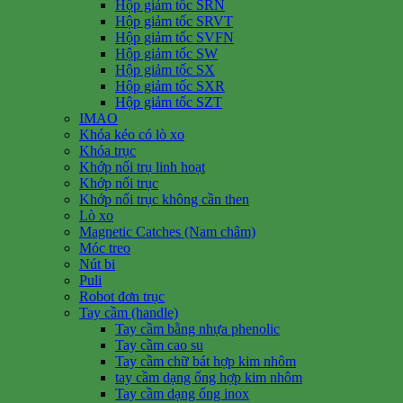
Hộp giảm tốc SRN
Hộp giảm tốc SRVT
Hộp giảm tốc SVFN
Hộp giảm tốc SW
Hộp giảm tốc SX
Hộp giảm tốc SXR
Hộp giảm tốc SZT
IMAO
Khóa kéo có lò xo
Khóa trục
Khớp nối trụ linh hoạt
Khớp nối trục
Khớp nối trục không cần then
Lò xo
Magnetic Catches (Nam châm)
Móc treo
Nút bi
Puli
Robot đơn trục
Tay cầm (handle)
Tay cầm bằng nhựa phenolic
Tay cầm cao su
Tay cầm chữ bát hợp kim nhôm
tay cầm dạng ống hợp kim nhôm
Tay cầm dạng ống inox