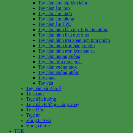
Tay nắm âm hợp kim kẽm
Tay nắm âm inox
Tay nắm âm nhựa
Tay nắm âm nilong
Tay nắm âm TPE
Tay nắm hình bầu dục hợp kim nhôm
Tay nắm hình bầu dục inox
Tay nắm hình trái xoan hợp kim nhôm
Tay nắm hình tròn bằng nhôm
Tay nắm hình tròn kèm cao su
Tay nắm nilong vuông
Tay nắm tròn ren ngoài
Tay nắm vuông inox
Tay nắm vuông nhôm
Tay quay
Tay vặn
Tay nắm và Bản lề
Trục cam
Trục dẫn hướng
Trục dẫn hướng chống xoay
Trục Đúc
Trục từ
Vòng bi SFA
Vòng cổ trục
THK