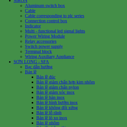
SIRON
Aluminum switch box
Cable
Cable corresponding to plc series
Connection control box
Indicator
Multi - functional led signal lights
Power Wiring Module
Relay accessories
Switch power supply
Terminal block
Wiring Auxiliary Appliance
SƠN LONG - SFA
Bạc dẫn hướng
Bản lề
Bản lề đúc
Bản lề giảm chấn hợp kim nhôm
Bản lề giảm chấn nylon
Bản lề giảm xóc inox
Bản lề hàn inox
Bản lề hình bướm inox
Bản lề không đối xứng
Bản lề lỗ rãnh
Bản lề lò xo inox
Bản lề nhôm