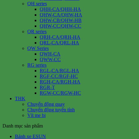
QH series
QHH-CA/QHH-HA
QHW-CA/QHW-HA
QHW-CB/QHW-HB
QHW-CC/QHW-CC
QR series
QRH-CA/QRH-HA
QRL-CA/QRL-HA
QW Series
QWH-CA
QWW-CC
RG series
RGL-CA/RGL-HA
RGF-CC/RGF-HC
RGH-CA/RGH-HA
RGR-T
RGW-CC/RGW-HC
THK
Chuyển động quay
Chuyển động tuyến tính
Vít me bi
Danh mục sản phẩm
Bánh xe ESUN