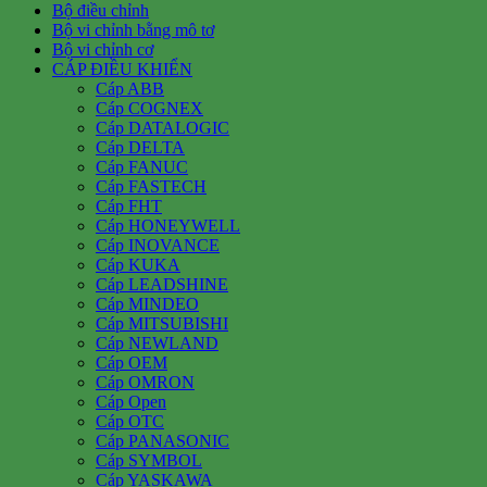
Bộ điều chỉnh
Bộ vi chỉnh bằng mô tơ
Bộ vi chỉnh cơ
CÁP ĐIỀU KHIỂN
Cáp ABB
Cáp COGNEX
Cáp DATALOGIC
Cáp DELTA
Cáp FANUC
Cáp FASTECH
Cáp FHT
Cáp HONEYWELL
Cáp INOVANCE
Cáp KUKA
Cáp LEADSHINE
Cáp MINDEO
Cáp MITSUBISHI
Cáp NEWLAND
Cáp OEM
Cáp OMRON
Cáp Open
Cáp OTC
Cáp PANASONIC
Cáp SYMBOL
Cáp YASKAWA