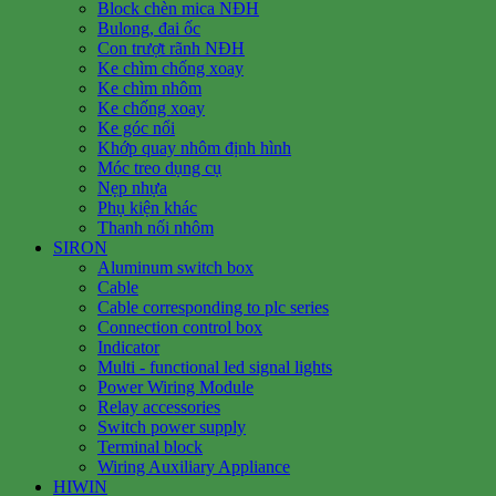
Block chèn mica NĐH
Bulong, đai ốc
Con trượt rãnh NĐH
Ke chìm chống xoay
Ke chìm nhôm
Ke chống xoay
Ke góc nổi
Khớp quay nhôm định hình
Móc treo dụng cụ
Nẹp nhựa
Phụ kiện khác
Thanh nối nhôm
SIRON
Aluminum switch box
Cable
Cable corresponding to plc series
Connection control box
Indicator
Multi - functional led signal lights
Power Wiring Module
Relay accessories
Switch power supply
Terminal block
Wiring Auxiliary Appliance
HIWIN