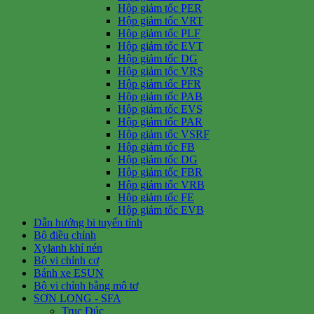
Hộp giảm tốc PER
Hộp giảm tốc VRT
Hộp giảm tốc PLF
Hộp giảm tốc EVT
Hộp giảm tốc DG
Hộp giảm tốc VRS
Hộp giảm tốc PFR
Hộp giảm tốc PAB
Hộp giảm tốc EVS
Hộp giảm tốc PAR
Hộp giảm tốc VSRF
Hộp giảm tốc FB
Hộp giảm tốc DG
Hộp giảm tốc FBR
Hộp giảm tốc VRB
Hộp giảm tốc FE
Hộp giảm tốc EVB
Dẫn hướng bi tuyến tính
Bộ điều chỉnh
Xylanh khí nén
Bộ vi chỉnh cơ
Bánh xe ESUN
Bộ vi chỉnh bằng mô tơ
SƠN LONG - SFA
Trục Đúc