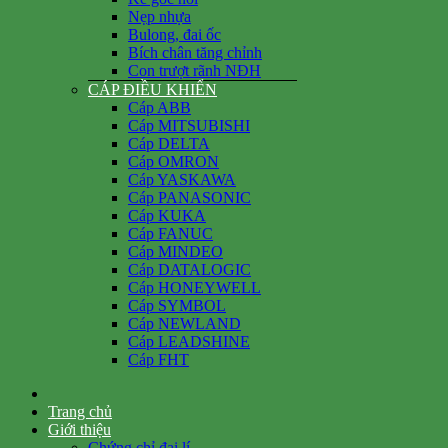
Nẹp nhựa
Bulong, đai ốc
Bích chân tăng chỉnh
Con trượt rãnh NĐH
CÁP ĐIỀU KHIỂN
Cáp ABB
Cáp MITSUBISHI
Cáp DELTA
Cáp OMRON
Cáp YASKAWA
Cáp PANASONIC
Cáp KUKA
Cáp FANUC
Cáp MINDEO
Cáp DATALOGIC
Cáp HONEYWELL
Cáp SYMBOL
Cáp NEWLAND
Cáp LEADSHINE
Cáp FHT
Trang chủ
Giới thiệu
Chứng chỉ đại lí