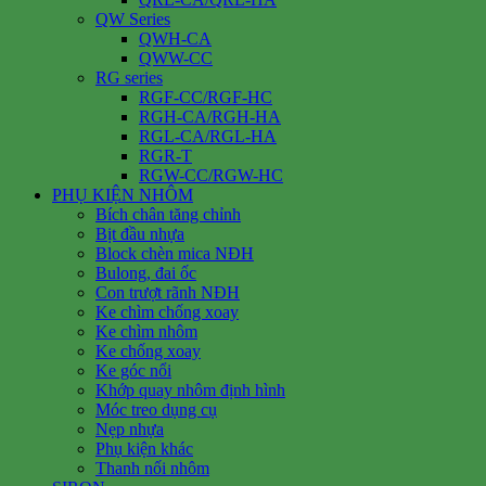
QW Series
QWH-CA
QWW-CC
RG series
RGF-CC/RGF-HC
RGH-CA/RGH-HA
RGL-CA/RGL-HA
RGR-T
RGW-CC/RGW-HC
PHỤ KIỆN NHÔM
Bích chân tăng chỉnh
Bịt đầu nhựa
Block chèn mica NĐH
Bulong, đai ốc
Con trượt rãnh NĐH
Ke chìm chống xoay
Ke chìm nhôm
Ke chống xoay
Ke góc nổi
Khớp quay nhôm định hình
Móc treo dụng cụ
Nẹp nhựa
Phụ kiện khác
Thanh nối nhôm