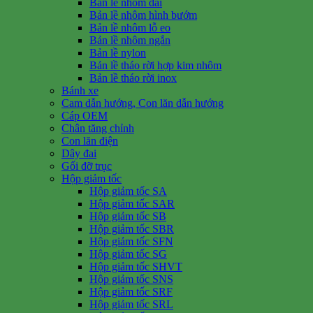
Bản lề nhôm dài
Bản lề nhôm hình bướm
Bản lề nhôm lỗ eo
Bản lề nhôm ngắn
Bản lề nylon
Bản lề tháo rời hợp kim nhôm
Bản lề tháo rời inox
Bánh xe
Cam dẫn hướng, Con lăn dẫn hướng
Cáp OEM
Chân tăng chỉnh
Con lăn điện
Dây đai
Gối đỡ trục
Hộp giảm tốc
Hộp giảm tốc SA
Hộp giảm tốc SAR
Hộp giảm tốc SB
Hộp giảm tốc SBR
Hộp giảm tốc SFN
Hộp giảm tốc SG
Hộp giảm tốc SHVT
Hộp giảm tốc SNS
Hộp giảm tốc SRF
Hộp giảm tốc SRL