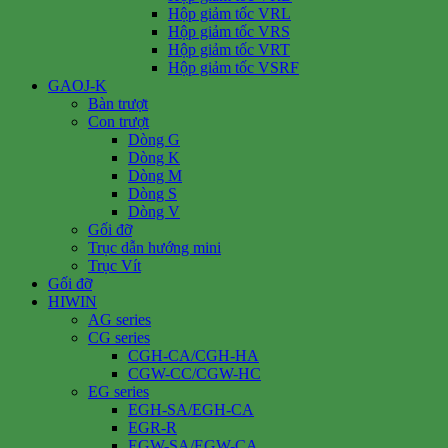
Hộp giảm tốc VRL
Hộp giảm tốc VRS
Hộp giảm tốc VRT
Hộp giảm tốc VSRF
GAOJ-K
Bàn trượt
Con trượt
Dòng G
Dòng K
Dòng M
Dòng S
Dòng V
Gối đỡ
Trục dẫn hướng mini
Trục Vít
Gối đỡ
HIWIN
AG series
CG series
CGH-CA/CGH-HA
CGW-CC/CGW-HC
EG series
EGH-SA/EGH-CA
EGR-R
EGW-SA/EGW-CA