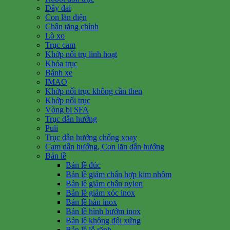
Dây đai
Con lăn điện
Chân tăng chỉnh
Lò xo
Trục cam
Khớp nối trụ linh hoạt
Khóa trục
Bánh xe
IMAO
Khớp nối trục không cần then
Khớp nối trục
Vòng bi SFA
Trục dẫn hướng
Puli
Trục dẫn hướng chống xoay
Cam dẫn hướng, Con lăn dẫn hướng
Bản lề
Bản lề đúc
Bản lề giảm chấn hợp kim nhôm
Bản lề giảm chấn nylon
Bản lề giảm xóc inox
Bản lề hàn inox
Bản lề hình bướm inox
Bản lề không đối xứng
Bản lề lỗ rãnh