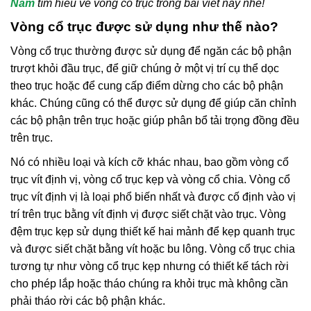
Nam
tìm hiểu về vòng cổ trục trong bài viết này nhé!
Vòng cổ trục được sử dụng như thế nào?
Vòng cổ trục thường được sử dụng để ngăn các bộ phận
trượt khỏi đầu trục, để giữ chúng ở một vị trí cụ thể dọc
theo trục hoặc để cung cấp điểm dừng cho các bộ phận
khác. Chúng cũng có thể được sử dụng để giúp căn chỉnh
các bộ phận trên trục hoặc giúp phân bổ tải trọng đồng đều
trên trục.
Nó có nhiều loại và kích cỡ khác nhau, bao gồm vòng cổ
trục vít định vị, vòng cổ trục kẹp và vòng cổ chia. Vòng cổ
trục vít định vị là loại phổ biến nhất và được cố định vào vị
trí trên trục bằng vít định vị được siết chặt vào trục. Vòng
đệm trục kẹp sử dụng thiết kế hai mảnh để kẹp quanh trục
và được siết chặt bằng vít hoặc bu lông. Vòng cổ trục chia
tương tự như vòng cổ trục kẹp nhưng có thiết kế tách rời
cho phép lắp hoặc tháo chúng ra khỏi trục mà không cần
phải tháo rời các bộ phận khác.