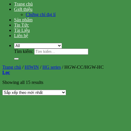
Trang chủ
Giới thiệu
Chứng chỉ đại lí
Sản phẩm
Tin Tức
Tài Liệu
Liên hệ
Tìm kiếm:
Trang chủ
/
HIWIN
/
HG series
/
HGW-CC/HGW-HC
Lọc
Showing all 15 results