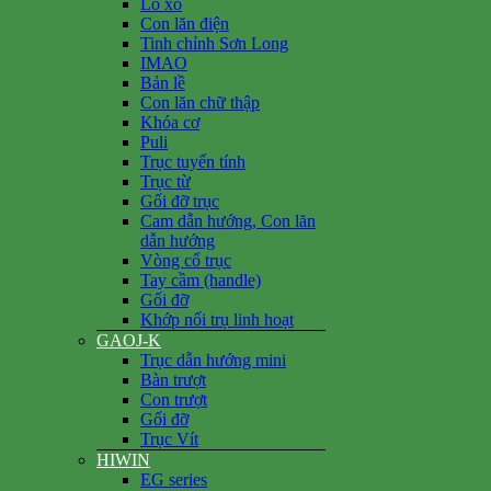
Lò xo
Con lăn điện
Tinh chỉnh Sơn Long
IMAO
Bản lề
Con lăn chữ thập
Khóa cơ
Puli
Trục tuyến tính
Trục từ
Gối đỡ trục
Cam dẫn hướng, Con lăn
dẫn hướng
Vòng cổ trục
Tay cầm (handle)
Gối đỡ
Khớp nối trụ linh hoạt
GAOJ-K
Trục dẫn hướng mini
Bàn trượt
Con trượt
Gối đỡ
Trục Vít
HIWIN
EG series