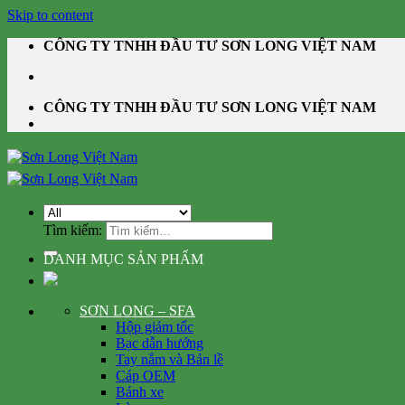
Skip to content
CÔNG TY TNHH ĐẦU TƯ SƠN LONG VIỆT NAM
CÔNG TY TNHH ĐẦU TƯ SƠN LONG VIỆT NAM
Tìm kiếm:
DANH MỤC SẢN PHẨM
SƠN LONG – SFA
Hộp giảm tốc
Bạc dẫn hướng
Tay nắm và Bản lề
Cáp OEM
Bánh xe