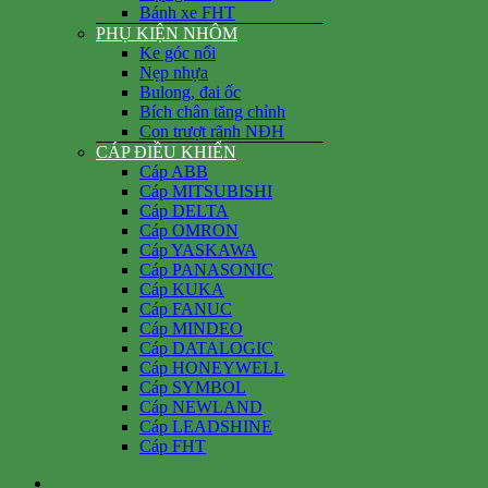
Bánh xe FHT
PHỤ KIỆN NHÔM
Ke góc nổi
Nẹp nhựa
Bulong, đai ốc
Bích chân tăng chỉnh
Con trượt rãnh NĐH
CÁP ĐIỀU KHIỂN
Cáp ABB
Cáp MITSUBISHI
Cáp DELTA
Cáp OMRON
Cáp YASKAWA
Cáp PANASONIC
Cáp KUKA
Cáp FANUC
Cáp MINDEO
Cáp DATALOGIC
Cáp HONEYWELL
Cáp SYMBOL
Cáp NEWLAND
Cáp LEADSHINE
Cáp FHT