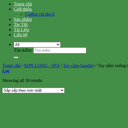
Trang chủ
Giới thiệu
Chứng chỉ đại lí
Sản phẩm
Tin Tức
Tài Liệu
Liên hệ
Tìm kiếm:
Trang chủ
/
SƠN LONG - SFA
/
Tay cầm (handle)
/
Tay nắm vuông
Lọc
Showing all 18 results