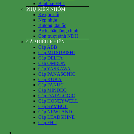
Bánh xe FHT
PHỤ KIỆN NHÔM
Ke góc nổi
Nẹp nhựa
Bulong, đai ốc
Bích chân tăng chỉnh
Con trượt rãnh NĐH
CÁP ĐIỀU KHIỂN
Cáp ABB
Cáp MITSUBISHI
Cáp DELTA
Cáp OMRON
Cáp YASKAWA
Cáp PANASONIC
Cáp KUKA
Cáp FANUC
Cáp MINDEO
Cáp DATALOGIC
Cáp HONEYWELL
Cáp SYMBOL
Cáp NEWLAND
Cáp LEADSHINE
Cáp FHT