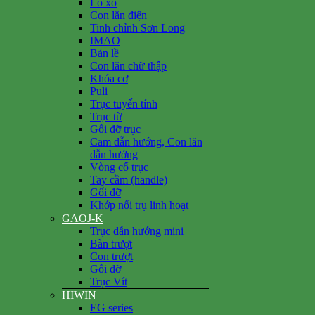
Lò xo
Con lăn điện
Tinh chỉnh Sơn Long
IMAO
Bản lề
Con lăn chữ thập
Khóa cơ
Puli
Trục tuyến tính
Trục từ
Gối đỡ trục
Cam dẫn hướng, Con lăn
dẫn hướng
Vòng cổ trục
Tay cầm (handle)
Gối đỡ
Khớp nối trụ linh hoạt
GAOJ-K
Trục dẫn hướng mini
Bàn trượt
Con trượt
Gối đỡ
Trục Vít
HIWIN
EG series