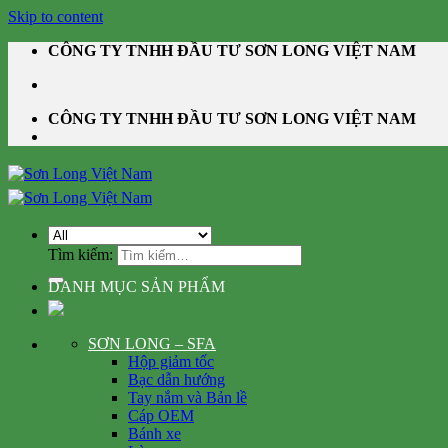
Skip to content
CÔNG TY TNHH ĐẦU TƯ SƠN LONG VIỆT NAM
CÔNG TY TNHH ĐẦU TƯ SƠN LONG VIỆT NAM
Tìm kiếm:
DANH MỤC SẢN PHẨM
SƠN LONG – SFA
Hộp giảm tốc
Bạc dẫn hướng
Tay nắm và Bản lề
Cáp OEM
Bánh xe