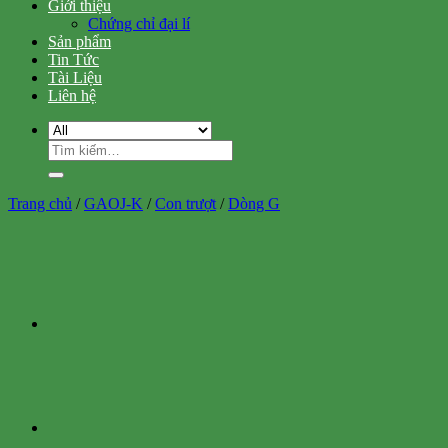
Giới thiệu
Chứng chỉ đại lí
Sản phẩm
Tin Tức
Tài Liệu
Liên hệ
Tìm
kiếm:
Trang chủ
/
GAOJ-K
/
Con trượt
/
Dòng G