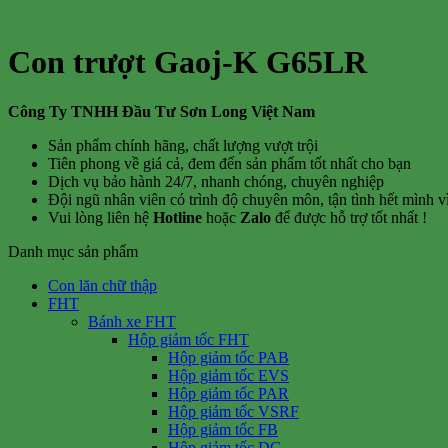
Con trượt Gaoj-K G65LR
Công Ty TNHH Đầu Tư Sơn Long Việt Nam
Sản phẩm chính hãng, chất lượng vượt trội
Tiên phong về giá cả, đem đến sản phẩm tốt nhất cho bạn
Dịch vụ bảo hành 24/7, nhanh chóng, chuyên nghiệp
Đội ngũ nhân viên có trình độ chuyên môn, tận tình hết mình 
Vui lòng liên hệ
Hotline
hoặc
Zalo
để được hỗ trợ tốt nhất !
Danh mục sản phẩm
Con lăn chữ thập
FHT
Bánh xe FHT
Hộp giảm tốc FHT
Hộp giảm tốc PAB
Hộp giảm tốc EVS
Hộp giảm tốc PAR
Hộp giảm tốc VSRF
Hộp giảm tốc FB
Hộp giảm tốc DG