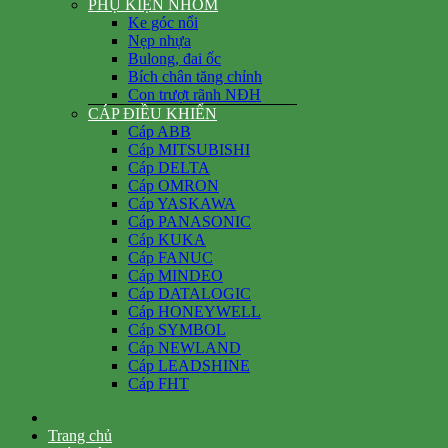
PHỤ KIỆN NHÔM
Ke góc nổi
Nẹp nhựa
Bulong, đai ốc
Bích chân tăng chỉnh
Con trượt rãnh NĐH
CÁP ĐIỀU KHIỂN
Cáp ABB
Cáp MITSUBISHI
Cáp DELTA
Cáp OMRON
Cáp YASKAWA
Cáp PANASONIC
Cáp KUKA
Cáp FANUC
Cáp MINDEO
Cáp DATALOGIC
Cáp HONEYWELL
Cáp SYMBOL
Cáp NEWLAND
Cáp LEADSHINE
Cáp FHT
Trang chủ