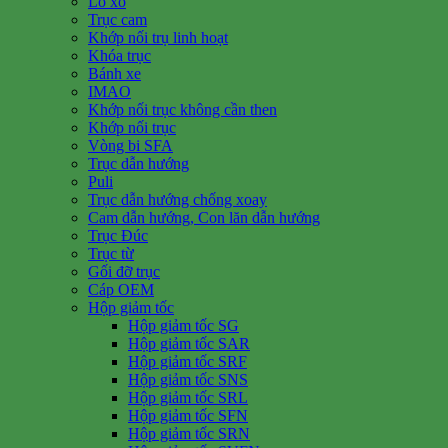
Lò xo
Trục cam
Khớp nối trụ linh hoạt
Khóa trục
Bánh xe
IMAO
Khớp nối trục không cần then
Khớp nối trục
Vòng bi SFA
Trục dẫn hướng
Puli
Trục dẫn hướng chống xoay
Cam dẫn hướng, Con lăn dẫn hướng
Trục Đúc
Trục từ
Gối đỡ trục
Cáp OEM
Hộp giảm tốc
Hộp giảm tốc SG
Hộp giảm tốc SAR
Hộp giảm tốc SRF
Hộp giảm tốc SNS
Hộp giảm tốc SRL
Hộp giảm tốc SFN
Hộp giảm tốc SRN