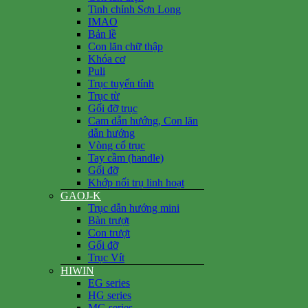
Tinh chỉnh Sơn Long
IMAO
Bản lề
Con lăn chữ thập
Khóa cơ
Puli
Trục tuyến tính
Trục từ
Gối đỡ trục
Cam dẫn hướng, Con lăn
dẫn hướng
Vòng cổ trục
Tay cầm (handle)
Gối đỡ
Khớp nối trụ linh hoạt
GAOJ-K
Trục dẫn hướng mini
Bàn trượt
Con trượt
Gối đỡ
Trục Vít
HIWIN
EG series
HG series
MG series