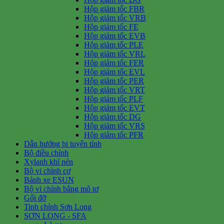
Hộp giảm tốc FBR
Hộp giảm tốc VRB
Hộp giảm tốc FE
Hộp giảm tốc EVB
Hộp giảm tốc PLE
Hộp giảm tốc VRL
Hộp giảm tốc FER
Hộp giảm tốc EVL
Hộp giảm tốc PER
Hộp giảm tốc VRT
Hộp giảm tốc PLF
Hộp giảm tốc EVT
Hộp giảm tốc DG
Hộp giảm tốc VRS
Hộp giảm tốc PFR
Dẫn hướng bi tuyến tính
Bộ điều chỉnh
Xylanh khí nén
Bộ vi chỉnh cơ
Bánh xe ESUN
Bộ vi chỉnh bằng mô tơ
Gối đỡ
Tinh chỉnh Sơn Long
SƠN LONG - SFA