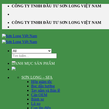
Skip
CÔNG TY TNHH ĐẦU TƯ SƠN LONG VIỆT NAM
to
content
CÔNG TY TNHH ĐẦU TƯ SƠN LONG VIỆT NAM
Tìm
kiếm:
DANH MỤC SẢN PHẨM
SƠN LONG – SFA
Hộp giảm tốc
Bạc dẫn hướng
Tay nắm và Bản lề
Cáp OEM
Bánh xe
Lò xo
Con lăn điện