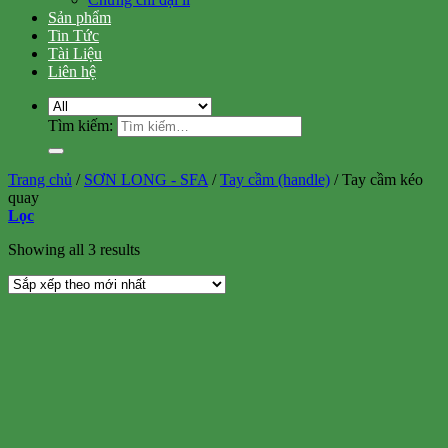
Sản phẩm
Tin Tức
Tài Liệu
Liên hệ
Tìm kiếm:
Trang chủ
/
SƠN LONG - SFA
/
Tay cầm (handle)
/
Tay cầm kéo
quay
Lọc
Showing all 3 results