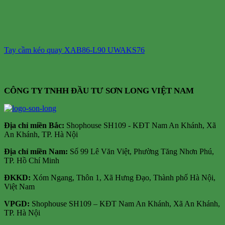
Tay cầm kéo quay XAB86-L90 UWAKS76
CÔNG TY TNHH ĐẦU TƯ SƠN LONG VIỆT NAM
Địa chỉ m
iền Bắc:
Shophouse SH109 - KĐT Nam An Khánh, Xã
An Khánh, TP. Hà Nội
Địa chỉ miền Nam:
Số 99 Lê Văn Việt, Phường Tăng Nhơn Phú,
TP. Hồ Chí Minh
ĐKKD:
Xóm Ngang, Thôn 1, Xã Hưng Đạo, Thành phố Hà Nội,
Việt Nam
VPGD:
Shophouse SH109 – KĐT Nam An Khánh, Xã An Khánh,
TP. Hà Nội