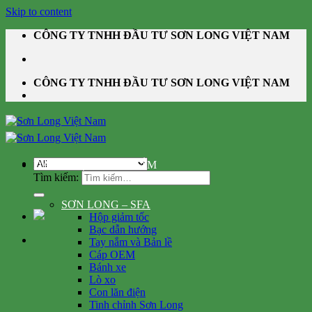
Skip to content
CÔNG TY TNHH ĐẦU TƯ SƠN LONG VIỆT NAM
CÔNG TY TNHH ĐẦU TƯ SƠN LONG VIỆT NAM
DANH MỤC SẢN PHẨM
Tìm kiếm:
SƠN LONG – SFA
Hộp giảm tốc
Bạc dẫn hướng
Tay nắm và Bản lề
Cáp OEM
Bánh xe
Lò xo
Con lăn điện
Tinh chỉnh Sơn Long