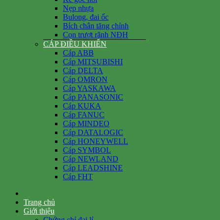
Nẹp nhựa
Bulong, đai ốc
Bích chân tăng chỉnh
Con trượt rãnh NĐH
CÁP ĐIỀU KHIỂN
Cáp ABB
Cáp MITSUBISHI
Cáp DELTA
Cáp OMRON
Cáp YASKAWA
Cáp PANASONIC
Cáp KUKA
Cáp FANUC
Cáp MINDEO
Cáp DATALOGIC
Cáp HONEYWELL
Cáp SYMBOL
Cáp NEWLAND
Cáp LEADSHINE
Cáp FHT
Trang chủ
Giới thiệu
Chứng chỉ đại lí