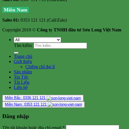
Miền Nam
Sales 01:
0353 121 121 (Call/Zalo)
Copyright 2019 ©
Công ty TNHH đầu tư Sơn Long Việt Nam
Tìm kiếm:
Trang chủ
Giới thiệu
Chứng chỉ đại lí
Sản phẩm
Tin Tức
Tài Liệu
Liên hệ
Miền Bắc: 0336 121 121
Miền Nam: 0353 121 121
Đăng nhập
Tên tài khoản hoặc địa chỉ email
*