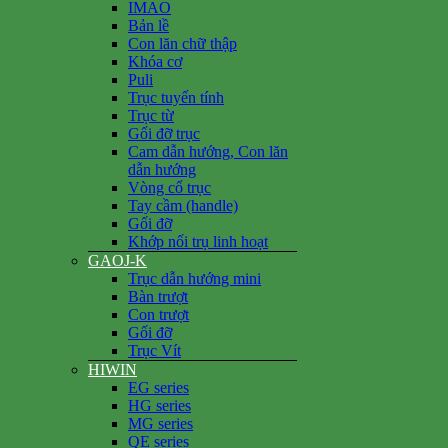
IMAO
Bản lề
Con lăn chữ thập
Khóa cơ
Puli
Trục tuyến tính
Trục từ
Gối đỡ trục
Cam dẫn hướng, Con lăn
dẫn hướng
Vòng cổ trục
Tay cầm (handle)
Gối đỡ
Khớp nối trụ linh hoạt
GAOJ-K
Trục dẫn hướng mini
Bàn trượt
Con trượt
Gối đỡ
Trục Vít
HIWIN
EG series
HG series
MG series
QE series