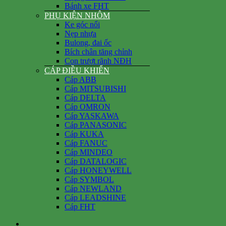
Bánh xe FHT
PHỤ KIỆN NHÔM
Ke góc nổi
Nẹp nhựa
Bulong, đai ốc
Bích chân tăng chỉnh
Con trượt rãnh NĐH
CÁP ĐIỀU KHIỂN
Cáp ABB
Cáp MITSUBISHI
Cáp DELTA
Cáp OMRON
Cáp YASKAWA
Cáp PANASONIC
Cáp KUKA
Cáp FANUC
Cáp MINDEO
Cáp DATALOGIC
Cáp HONEYWELL
Cáp SYMBOL
Cáp NEWLAND
Cáp LEADSHINE
Cáp FHT