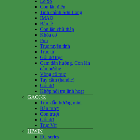
Lò xo
Con lăn điện
Tinh chỉnh Sơn Long
IMAO
Bản lề
Con lăn chữ thập
Khóa cơ
Puli
Trục tuyến tính
Trục từ
Gối đỡ trục
Cam dẫn hướng, Con lăn
dẫn hướng
Vòng cổ trục
Tay cầm (handle)
Gối đỡ
Khớp nối trụ linh hoạt
GAOJ-K
Trục dẫn hướng mini
Bàn trượt
Con trượt
Gối đỡ
Trục Vít
HIWIN
EG series