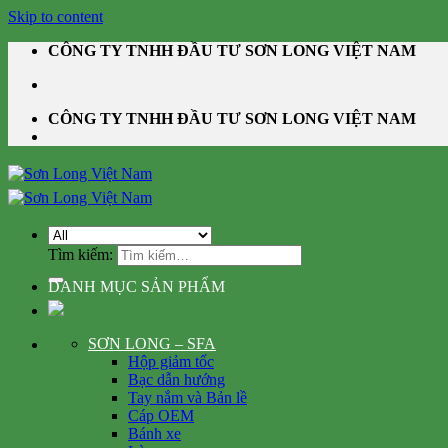
Skip to content
CÔNG TY TNHH ĐẦU TƯ SƠN LONG VIỆT NAM
CÔNG TY TNHH ĐẦU TƯ SƠN LONG VIỆT NAM
Tìm kiếm:
DANH MỤC SẢN PHẨM
SƠN LONG – SFA
Hộp giảm tốc
Bạc dẫn hướng
Tay nắm và Bản lề
Cáp OEM
Bánh xe