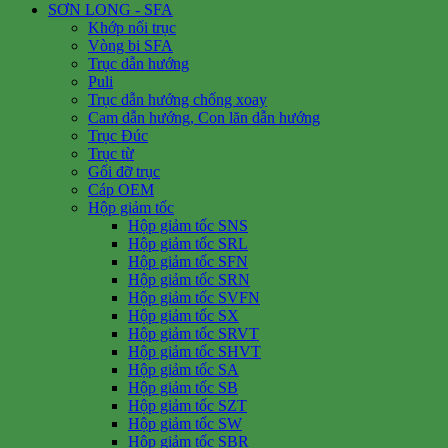
SƠN LONG - SFA
Khớp nối trục
Vòng bi SFA
Trục dẫn hướng
Puli
Trục dẫn hướng chống xoay
Cam dẫn hướng, Con lăn dẫn hướng
Trục Đúc
Trục từ
Gối đỡ trục
Cáp OEM
Hộp giảm tốc
Hộp giảm tốc SNS
Hộp giảm tốc SRL
Hộp giảm tốc SFN
Hộp giảm tốc SRN
Hộp giảm tốc SVFN
Hộp giảm tốc SX
Hộp giảm tốc SRVT
Hộp giảm tốc SHVT
Hộp giảm tốc SA
Hộp giảm tốc SB
Hộp giảm tốc SZT
Hộp giảm tốc SW
Hộp giảm tốc SBR