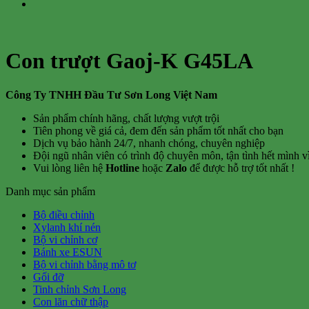
Con trượt Gaoj-K G45LA
Công Ty TNHH Đầu Tư Sơn Long Việt Nam
Sản phẩm chính hãng, chất lượng vượt trội
Tiên phong về giá cả, đem đến sản phẩm tốt nhất cho bạn
Dịch vụ bảo hành 24/7, nhanh chóng, chuyên nghiệp
Đội ngũ nhân viên có trình độ chuyên môn, tận tình hết mình 
Vui lòng liên hệ
Hotline
hoặc
Zalo
để được hỗ trợ tốt nhất !
Danh mục sản phẩm
Bộ điều chỉnh
Xylanh khí nén
Bộ vi chỉnh cơ
Bánh xe ESUN
Bộ vi chỉnh bằng mô tơ
Gối đỡ
Tinh chỉnh Sơn Long
Con lăn chữ thập