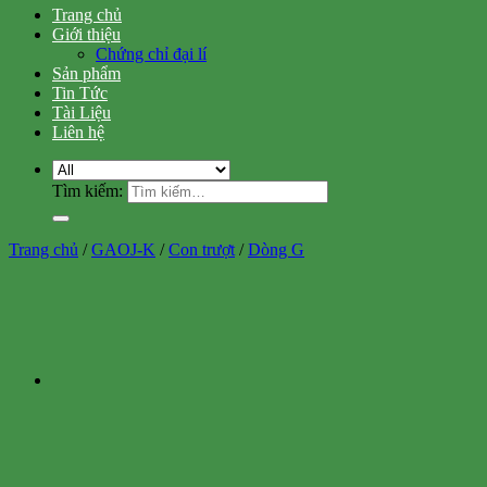
Trang chủ
Giới thiệu
Chứng chỉ đại lí
Sản phẩm
Tin Tức
Tài Liệu
Liên hệ
Tìm kiếm:
Trang chủ
/
GAOJ-K
/
Con trượt
/
Dòng G