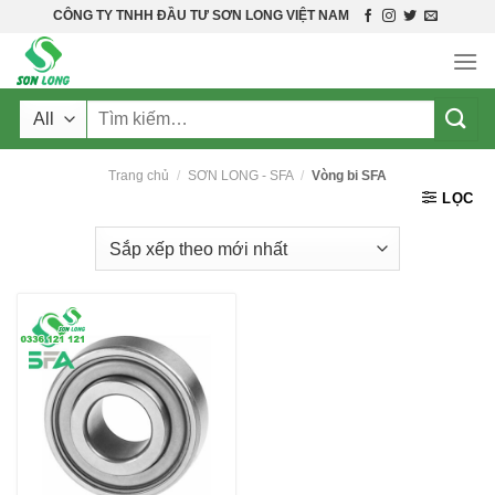
Skip
CÔNG TY TNHH ĐẦU TƯ SƠN LONG VIỆT NAM
to
content
Tìm
kiếm:
Trang chủ
/
SƠN LONG - SFA
/
Vòng bi SFA
LỌC