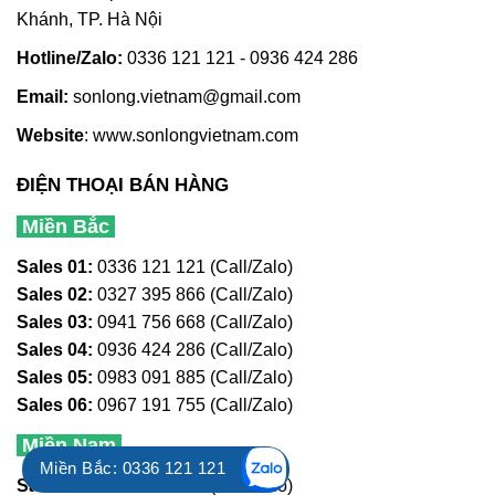
Khánh, TP. Hà Nội
Hotline/Zalo:
0336 121 121 - 0936 424 286
Email:
sonlong.vietnam@gmail.com
Website
:
www.sonlongvietnam.com
ĐIỆN THOẠI BÁN HÀNG
Miền Bắc
Sales 01:
0336 121 121 (Call/Zalo)
Sales 02:
0327 395 866 (Call/Zalo)
Sales 03:
0941 756 668 (Call/Zalo)
Sales 04:
0936 424 286 (Call/Zalo)
Sales 05:
0983 091 885 (Call/Zalo)
Sales 06:
0967 191 755 (Call/Zalo)
Miền Nam
Miền Bắc: 0336 121 121
Sales 01:
0353 121 121 (Call/Zalo)