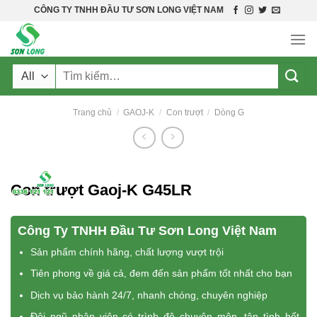
Skip
CÔNG TY TNHH ĐẦU TƯ SƠN LONG VIỆT NAM
to
content
Tìm
kiếm:
Trang chủ
/
GAOJ-K
/
Con trượt
/
Dòng G
Con trượt Gaoj-K G45LR
Công Ty TNHH Đầu Tư Sơn Long Việt Nam
Sản phẩm chính hãng, chất lượng vượt trội
Tiên phong về giá cả, đem đến sản phẩm tốt nhất cho bạn
Dịch vụ bảo hành 24/7, nhanh chóng, chuyên nghiệp
Đội ngũ nhân viên có trình độ chuyên môn, tận tình hết