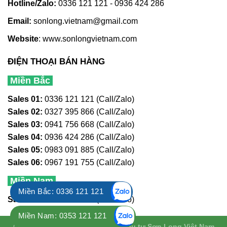
Hotline/Zalo:
0336 121 121 - 0936 424 286
Email:
sonlong.vietnam@gmail.com
Website
:
www.sonlongvietnam.com
ĐIỆN THOẠI BÁN HÀNG
Miền Bắc
Sales 01:
0336 121 121 (Call/Zalo)
Sales 02:
0327 395 866 (Call/Zalo)
Sales 03:
0941 756 668 (Call/Zalo)
Sales 04:
0936 424 286 (Call/Zalo)
Sales 05:
0983 091 885 (Call/Zalo)
Sales 06:
0967 191 755 (Call/Zalo)
Miền Nam
Miền Bắc: 0336 121 121
Sales 01:
0353 121 121 (Call/Zalo)
Miền Nam: 0353 121 121
Copyright 2019 ©
Công ty TNHH đầu tư Sơn Long Việt Nam