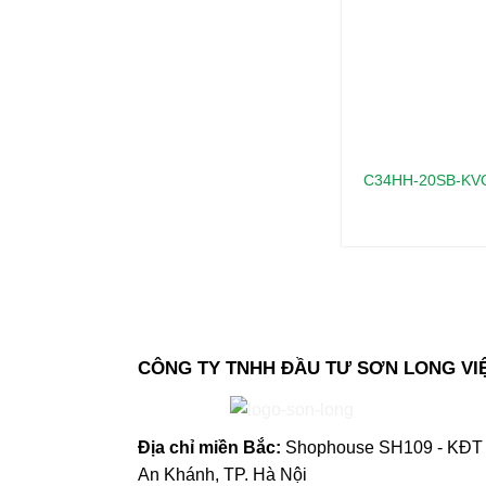
C34HH-20SB-KVO
CÔNG TY TNHH ĐẦU TƯ SƠN LONG VI
Địa chỉ m
iền Bắc:
Shophouse SH109 - KĐT 
An Khánh, TP. Hà Nội