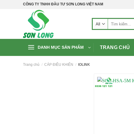
Skip
CÔNG TY TNHH ĐẦU TƯ SƠN LONG VIỆT NAM
to
content
Tìm
kiếm:
TRANG CHỦ
DANH MỤC SẢN PHẨM
Trang chủ
/
CÁP ĐIỀU KHIỂN
/
IOLINK