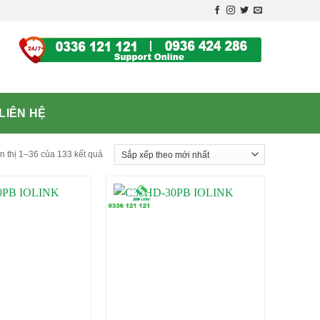
LIÊN HỆ
n thị 1–36 của 133 kết quả