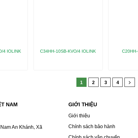
/4 IOLINK
C34HH-10SB-KVO/4 IOLINK
C20HH-
1
2
3
4
ỆT NAM
GIỚI THIỆU
Giới thiệu
Chính sách bảo hành
Nam An Khánh, Xã
Chính sách vận chuyển