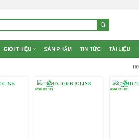
GIỚI THIỆU
SẢN PHẨM
TIN TỨC
TÀI LIỆU
Hiể