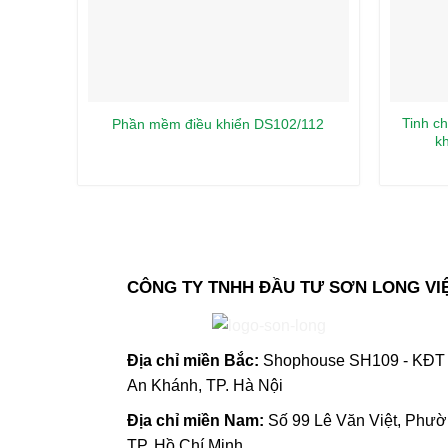
Tinh ch
Phần mềm điều khiển DS102/112
kh
CÔNG TY TNHH ĐẦU TƯ SƠN LONG VI
Địa chỉ m
iền Bắc:
Shophouse SH109 - KĐT 
An Khánh, TP. Hà Nội
Địa chỉ miền Nam:
Số 99 Lê Văn Việt, Phư
TP. Hồ Chí Minh