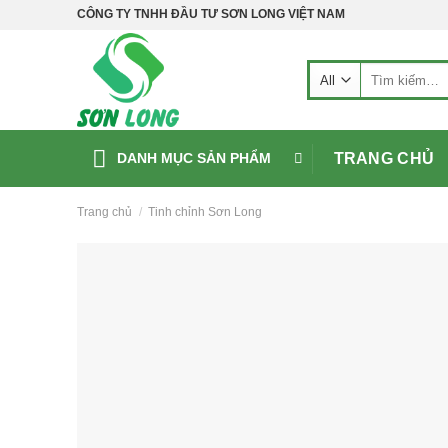
Skip
CÔNG TY TNHH ĐẦU TƯ SƠN LONG VIỆT NAM
to
content
Tìm
kiếm:
TRANG CHỦ
DANH MỤC SẢN PHẨM
Trang chủ
/
Tinh chỉnh Sơn Long