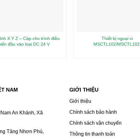
ỉnh X Y Z – Cáp cho trình điều
Thiết bị ngoại vi
iển đầu vào loại DC 24 V
MSCTL102/MSCTL102
LCS04SD5
IO/MSCTL102-IO-MS/MSCTL
ỆT NAM
GIỚI THIỆU
Giới thiệu
Chính sách bảo hành
Nam An Khánh, Xã
Chính sách vận chuyển
ờng Tăng Nhơn Phú,
Thông tin thanh toán