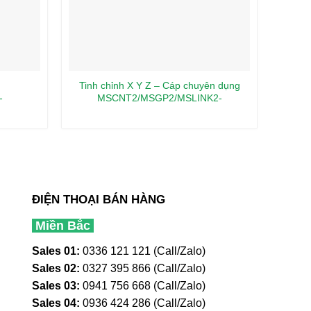
Tinh chỉnh X Y Z – Cáp chuyên dụng
Thiế
-
MSCNT2/MSGP2/MSLINK2-
102-MS
0.5/MSLINK3-
0.5/MSRS232C/MSUSB1.8
ĐIỆN THOẠI BÁN HÀNG
Miền Bắc
Sales 01:
0336 121 121 (Call/Zalo)
Sales 02:
0327 395 866 (Call/Zalo)
Sales 03:
0941 756 668 (Call/Zalo)
Sales 04:
0936 424 286 (Call/Zalo)