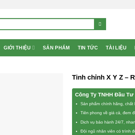
GIỚI THIỆU
SẢN PHẨM
TIN TỨC
TÀI LIỆU
Tinh chỉnh X Y Z – 
Công Ty TNHH Đầu Tư 
Sản phẩm chính hãng, chất l
Tiên phong về giá cả, đem 
Dịch vụ bảo hành 24/7, nha
Đội ngũ nhân viên có trình 