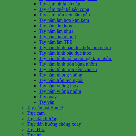
Tay cầm nhựa có nắp
Tay cầm thiết kế kéo cong
Tay cầm tròn kèm tấm gắn
Tay nắm âm hợp kim kẽm
Tay nắm âm inox
Tay nắm âm nhựa
Tay nắm âm nilong
Tay nắm âm TPE
Tay nắm hình bầu dục hợp kim nhôm
Tay nắm hình bầu dục inox
Tay nắm hình trái xoan hợp kim nhôm
Tay nắm hình tròn bằng nhôm
Tay nắm hình tròn kèm cao su
Tay nắm nilong vuông
Tay nắm tròn ren ngoài
Tay nắm vuông inox
Tay nắm vuông nhôm
Tay quay
Tay vặn
Tay nắm và Bản lề
Trục cam
Trục dẫn hướng
Trục dẫn hướng chống xoay
Trục Đúc
Trục từ