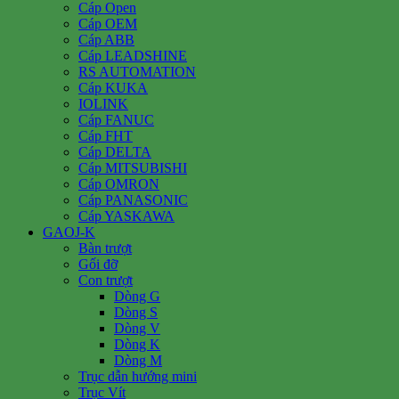
Cáp Open
Cáp OEM
Cáp ABB
Cáp LEADSHINE
RS AUTOMATION
Cáp KUKA
IOLINK
Cáp FANUC
Cáp FHT
Cáp DELTA
Cáp MITSUBISHI
Cáp OMRON
Cáp PANASONIC
Cáp YASKAWA
GAOJ-K
Bàn trượt
Gối đỡ
Con trượt
Dòng G
Dòng S
Dòng V
Dòng K
Dòng M
Trục dẫn hướng mini
Trục Vít