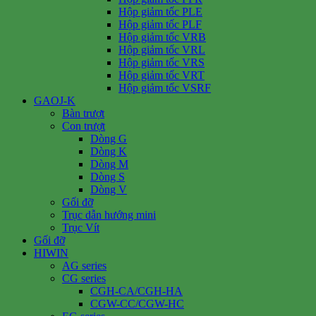
Hộp giảm tốc PLE
Hộp giảm tốc PLF
Hộp giảm tốc VRB
Hộp giảm tốc VRL
Hộp giảm tốc VRS
Hộp giảm tốc VRT
Hộp giảm tốc VSRF
GAOJ-K
Bàn trượt
Con trượt
Dòng G
Dòng K
Dòng M
Dòng S
Dòng V
Gối đỡ
Trục dẫn hướng mini
Trục Vít
Gối đỡ
HIWIN
AG series
CG series
CGH-CA/CGH-HA
CGW-CC/CGW-HC