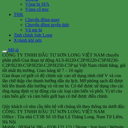
Vòng bi SFA
Vòng cổ trục
THK
Chuyển động quay
Chuyển động tuyến tính
Vít me bi
Tinh chỉnh Sơn Long
Xylanh khí nén
Mô tả
CÔNG TY TNHH ĐẦU TƯ SƠN LONG VIỆT NAM chuyên
phân phối Giai đoạn tự động ALS-H220-C2P/H220-C5P/H230-
C2P/H230-C5P/H250-C2P/H250-C5P tại Việt Nam chính hãng, giá
tốt nhất thị trường. Giao hàng từ 7 – 10 ngày
Giai đoạn cơ giới có độ chính xác cao sử dụng rãnh chữ V và con
lăn chữ thập cho thanh hướng dẫn du lịch. Mỡ phòng sạch đã được
bôi lên thanh dẫn hướng và vít me bi. Có thể được sử dụng cho các
ứng dụng định vị tự động của các loại cảm biến và phôi. Vị trí của
cảm biến gốc và cảm biến giới hạn có thể được điều chỉnh.
Qúy khách có nhu cầu liên hệ với chúng tôi theo thông tin dưới đây:
CÔNG TY TNHH ĐẦU TƯ SƠN LONG VIỆT NAM
Office : Tòa nhà CT3B Số 10 Đại Lộ Thăng Long, Nam Từ Liêm,
Hà Nội
Mobile : 0936424 286 – 0336 121 121 | Skype : Son.haui | Website