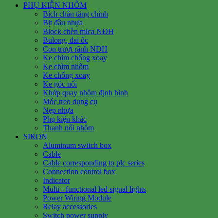
PHỤ KIỆN NHÔM
Bích chân tăng chỉnh
Bịt đầu nhựa
Block chèn mica NĐH
Bulong, đai ốc
Con trượt rãnh NĐH
Ke chìm chống xoay
Ke chìm nhôm
Ke chống xoay
Ke góc nổi
Khớp quay nhôm định hình
Móc treo dụng cụ
Nẹp nhựa
Phụ kiện khác
Thanh nối nhôm
SIRON
Aluminum switch box
Cable
Cable corresponding to plc series
Connection control box
Indicator
Multi - functional led signal lights
Power Wiring Module
Relay accessories
Switch power supply