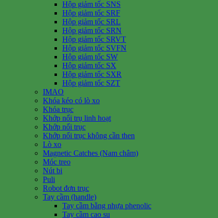
Hộp giảm tốc SNS
Hộp giảm tốc SRF
Hộp giảm tốc SRL
Hộp giảm tốc SRN
Hộp giảm tốc SRVT
Hộp giảm tốc SVFN
Hộp giảm tốc SW
Hộp giảm tốc SX
Hộp giảm tốc SXR
Hộp giảm tốc SZT
IMAO
Khóa kéo có lò xo
Khóa trục
Khớp nối trụ linh hoạt
Khớp nối trục
Khớp nối trục không cần then
Lò xo
Magnetic Catches (Nam châm)
Móc treo
Nút bi
Puli
Robot đơn trục
Tay cầm (handle)
Tay cầm bằng nhựa phenolic
Tay cầm cao su