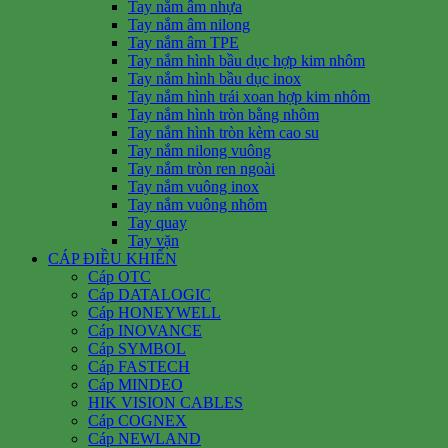
Tay nắm âm nhựa
Tay nắm âm nilong
Tay nắm âm TPE
Tay nắm hình bầu dục hợp kim nhôm
Tay nắm hình bầu dục inox
Tay nắm hình trái xoan hợp kim nhôm
Tay nắm hình tròn bằng nhôm
Tay nắm hình tròn kèm cao su
Tay nắm nilong vuông
Tay nắm tròn ren ngoài
Tay nắm vuông inox
Tay nắm vuông nhôm
Tay quay
Tay vặn
CÁP ĐIỀU KHIỂN
Cáp OTC
Cáp DATALOGIC
Cáp HONEYWELL
Cáp INOVANCE
Cáp SYMBOL
Cáp FASTECH
Cáp MINDEO
HIK VISION CABLES
Cáp COGNEX
Cáp NEWLAND