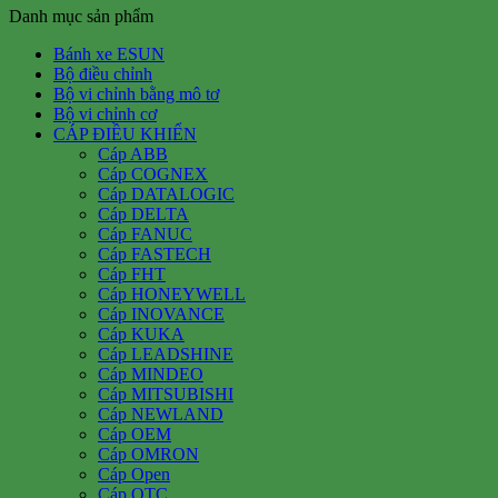
Danh mục sản phẩm
Bánh xe ESUN
Bộ điều chỉnh
Bộ vi chỉnh bằng mô tơ
Bộ vi chỉnh cơ
CÁP ĐIỀU KHIỂN
Cáp ABB
Cáp COGNEX
Cáp DATALOGIC
Cáp DELTA
Cáp FANUC
Cáp FASTECH
Cáp FHT
Cáp HONEYWELL
Cáp INOVANCE
Cáp KUKA
Cáp LEADSHINE
Cáp MINDEO
Cáp MITSUBISHI
Cáp NEWLAND
Cáp OEM
Cáp OMRON
Cáp Open
Cáp OTC