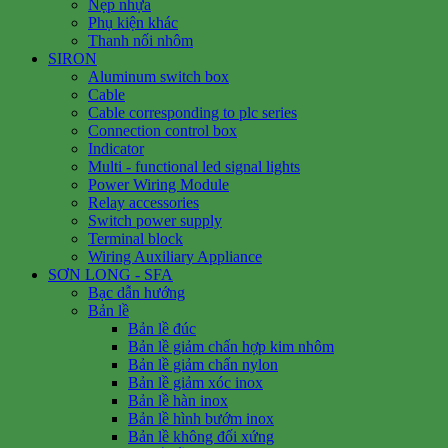
Nẹp nhựa
Phụ kiện khác
Thanh nối nhôm
SIRON
Aluminum switch box
Cable
Cable corresponding to plc series
Connection control box
Indicator
Multi - functional led signal lights
Power Wiring Module
Relay accessories
Switch power supply
Terminal block
Wiring Auxiliary Appliance
SƠN LONG - SFA
Bạc dẫn hướng
Bản lề
Bản lề đúc
Bản lề giảm chấn hợp kim nhôm
Bản lề giảm chấn nylon
Bản lề giảm xóc inox
Bản lề hàn inox
Bản lề hình bướm inox
Bản lề không đối xứng