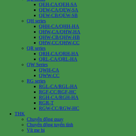
QEH-CA/QEH-SA
QEW-CA/QEW-SA
QEW-CB/QEW-SB
QH series
QHH-CA/QHH-HA
QHW-CA/QHW-HA
QHW-CB/QHW-HB
QHW-CC/QHW-CC
QR series
QRH-CA/QRH-HA
QRL-CA/QRL-HA
QW Series
QWH-CA
QWW-CC
RG series
RGL-CA/RGL-HA
RGF-CC/RGF-HC
RGH-CA/RGH-HA
RGR-T
RGW-CC/RGW-HC
THK
Chuyển động quay
Chuyển động tuyến tính
Vít me bi