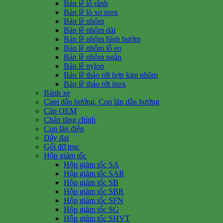
Bản lề lỗ rãnh
Bản lề lò xo inox
Bản lề nhôm
Bản lề nhôm dài
Bản lề nhôm hình bướm
Bản lề nhôm lỗ eo
Bản lề nhôm ngắn
Bản lề nylon
Bản lề tháo rời hợp kim nhôm
Bản lề tháo rời inox
Bánh xe
Cam dẫn hướng, Con lăn dẫn hướng
Cáp OEM
Chân tăng chỉnh
Con lăn điện
Dây đai
Gối đỡ trục
Hộp giảm tốc
Hộp giảm tốc SA
Hộp giảm tốc SAR
Hộp giảm tốc SB
Hộp giảm tốc SBR
Hộp giảm tốc SFN
Hộp giảm tốc SG
Hộp giảm tốc SHVT