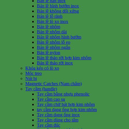
Bản lề hàn inox
Bản lề hình bướm inox
Bản lề không đối xứng
Bản lề lỗ rãnh
Bản lề lò xo inox
Bản lề nhôm
Bản lề nhôm dài
Bản lề nhôm hình bướm
Bản lề nhôm lỗ eo
Bản lề nhôm ngắn
Bản lề nylon
Bản lề tháo rời hợp kim nhôm
Bản lề tháo rời inox
Khóa kéo có lò xo
Móc treo
Nút bi
Magnetic Catches (Nam châm)
Tay cầm (handle)
Tay cầm bằng nhựa phenolic
Tay cầm cao su
Tay cầm chữ bát hợp kim nhôm
tay cầm dạng ống hợp kim nhôm
Tay cầm dạng ống inox
Tay cầm dùng cho tấm
Tay cầm đúc