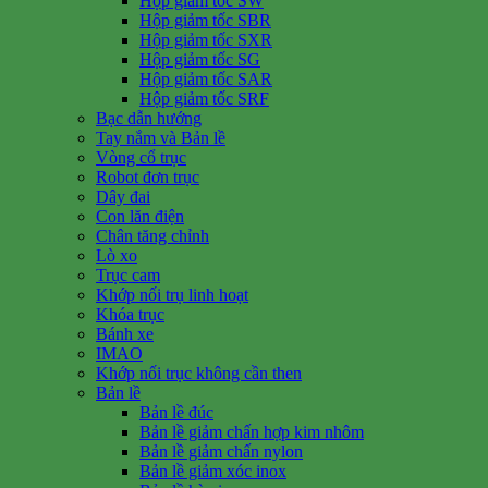
Hộp giảm tốc SW
Hộp giảm tốc SBR
Hộp giảm tốc SXR
Hộp giảm tốc SG
Hộp giảm tốc SAR
Hộp giảm tốc SRF
Bạc dẫn hướng
Tay nắm và Bản lề
Vòng cổ trục
Robot đơn trục
Dây đai
Con lăn điện
Chân tăng chỉnh
Lò xo
Trục cam
Khớp nối trụ linh hoạt
Khóa trục
Bánh xe
IMAO
Khớp nối trục không cần then
Bản lề
Bản lề đúc
Bản lề giảm chấn hợp kim nhôm
Bản lề giảm chấn nylon
Bản lề giảm xóc inox