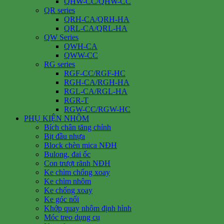
QHW-CC/QHW-CC
QR series
QRH-CA/QRH-HA
QRL-CA/QRL-HA
QW Series
QWH-CA
QWW-CC
RG series
RGF-CC/RGF-HC
RGH-CA/RGH-HA
RGL-CA/RGL-HA
RGR-T
RGW-CC/RGW-HC
PHỤ KIỆN NHÔM
Bích chân tăng chỉnh
Bịt đầu nhựa
Block chèn mica NĐH
Bulong, đai ốc
Con trượt rãnh NĐH
Ke chìm chống xoay
Ke chìm nhôm
Ke chống xoay
Ke góc nổi
Khớp quay nhôm định hình
Móc treo dụng cụ