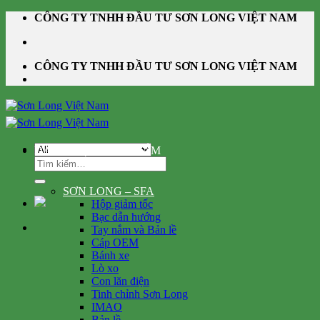
Skip
CÔNG TY TNHH ĐẦU TƯ SƠN LONG VIỆT NAM
to
content
CÔNG TY TNHH ĐẦU TƯ SƠN LONG VIỆT NAM
DANH MỤC SẢN PHẨM
Tìm
kiếm:
SƠN LONG – SFA
Hộp giảm tốc
Bạc dẫn hướng
Tay nắm và Bản lề
Cáp OEM
Bánh xe
Lò xo
Con lăn điện
Tinh chỉnh Sơn Long
IMAO
Bản lề