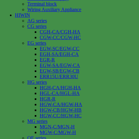
Terminal block
Wiring Auxiliary Appliance
HIWIN
AG series
CG series
CGH-CA/CGH-HA
CGW-CC/CGW-HC
EG series
EGW-SC/EGW-CC
EGH-SA/EGH-CA
EGR-R
EGW-SA/EGW-CA
EGW-SB/EGW-CB
ERR15U/ERR30U
HG series
HGH-CA/HGH-HA
HGL-CA/HGL-HA
HGR-R
HGW-CA/HGW-HA
HGW-CB/HGW-HB
HGW-CC/HGW-HC
MG series
MGN-C/MGN-H
MGW-C/MGW-H
QE series