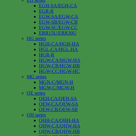
EG series
EGH-SA/EGH-CA
EGR-R
EGW-SA/EGW-CA
EGW-SB/EGW-CB
EGW-SC/EGW-CC
ERR15U/ERR30U
HG series
HGH-CA/HGH-HA
HGL-CA/HGL-HA
HGR-R
HGW-CA/HGW-HA
HGW-CB/HGW-HB
HGW-CC/HGW-HC
MG series
MGN-C/MGN-H
MGW-C/MGW-H
QE series
QEH-CA/QEH-SA
QEW-CA/QEW-SA
QEW-CB/QEW-SB
QH series
QHH-CA/QHH-HA
QHW-CA/QHW-HA
QHW-CB/QHW-HB