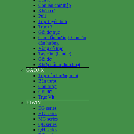
Con lăn chữ thập
Khóa cơ
Puli
Trục tuyến tính
Trục từ
Gối đỡ trục
Cam dẫn hướng, Con lăn
dẫn hướng
Vòng cổ trục
Tay cầm (handle)
Gối đỡ
Khớp nối trụ linh hoạt
GAOJ-K
Trục dẫn hướng mini
Bàn trượt
Con trượt
Gối đỡ
Trục Vít
HIWIN
EG series
HG series
MG series
QE series
QH series