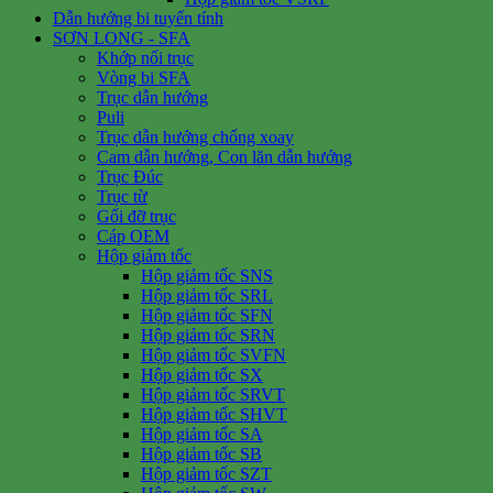
Dẫn hướng bi tuyến tính
SƠN LONG - SFA
Khớp nối trục
Vòng bi SFA
Trục dẫn hướng
Puli
Trục dẫn hướng chống xoay
Cam dẫn hướng, Con lăn dẫn hướng
Trục Đúc
Trục từ
Gối đỡ trục
Cáp OEM
Hộp giảm tốc
Hộp giảm tốc SNS
Hộp giảm tốc SRL
Hộp giảm tốc SFN
Hộp giảm tốc SRN
Hộp giảm tốc SVFN
Hộp giảm tốc SX
Hộp giảm tốc SRVT
Hộp giảm tốc SHVT
Hộp giảm tốc SA
Hộp giảm tốc SB
Hộp giảm tốc SZT