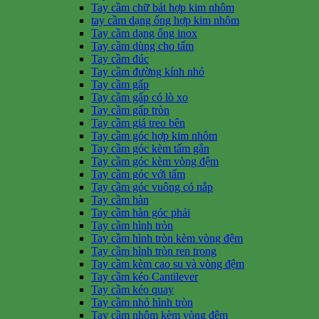
Tay cầm chữ bát hợp kim nhôm
tay cầm dạng ống hợp kim nhôm
Tay cầm dạng ống inox
Tay cầm dùng cho tấm
Tay cầm đúc
Tay cầm đường kính nhỏ
Tay cầm gấp
Tay cầm gấp có lò xo
Tay cầm gấp tròn
Tay cầm giá treo bên
Tay cầm góc hợp kim nhôm
Tay cầm góc kèm tấm gắn
Tay cầm góc kèm vòng đệm
Tay cầm góc với tấm
Tay cầm góc vuông có nắp
Tay cầm hàn
Tay cầm hàn góc phải
Tay cầm hình tròn
Tay cầm hình tròn kèm vòng đệm
Tay cầm hình tròn ren trong
Tay cầm kèm cao su và vòng đệm
Tay cầm kéo Cantilever
Tay cầm kéo quay
Tay cầm nhỏ hình tròn
Tay cầm nhôm kèm vòng đệm