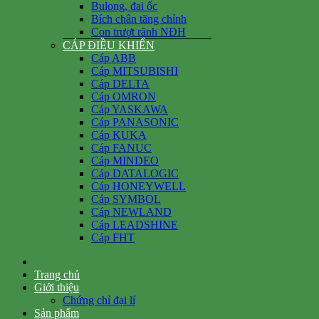
Bulong, đai ốc
Bích chân tăng chỉnh
Con trượt rãnh NĐH
CÁP ĐIỀU KHIỂN
Cáp ABB
Cáp MITSUBISHI
Cáp DELTA
Cáp OMRON
Cáp YASKAWA
Cáp PANASONIC
Cáp KUKA
Cáp FANUC
Cáp MINDEO
Cáp DATALOGIC
Cáp HONEYWELL
Cáp SYMBOL
Cáp NEWLAND
Cáp LEADSHINE
Cáp FHT
Trang chủ
Giới thiệu
Chứng chỉ đại lí
Sản phẩm