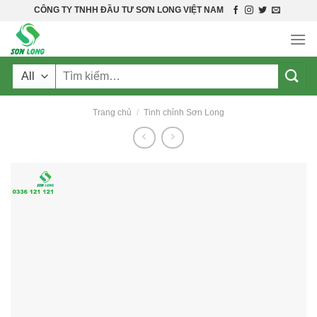
Skip
CÔNG TY TNHH ĐẦU TƯ SƠN LONG VIỆT NAM
to
content
Tìm
kiếm:
Trang chủ
/
Tinh chỉnh Sơn Long