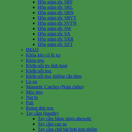
Hộp giảm tốc SRF
Hộp giảm tốc SRL
Hộp giảm tốc SRN
Hộp giảm tốc SRVT
Hộp giảm tốc SVFN
Hộp giảm tốc SW
Hộp giảm tốc SX
Hộp giảm tốc SXR
Hộp giảm tốc SZT
IMAO
Khóa kéo có lò xo
Khóa trục
Khớp nối trụ linh hoạt
Khớp nối trục
Khớp nối trục không cần then
Lò xo
Magnetic Catches (Nam châm)
Móc treo
Nút bi
Puli
Robot đơn trục
Tay cầm (handle)
Tay cầm bằng nhựa phenolic
Tay cầm cao su
Tay cầm chữ bát hợp kim nhôm