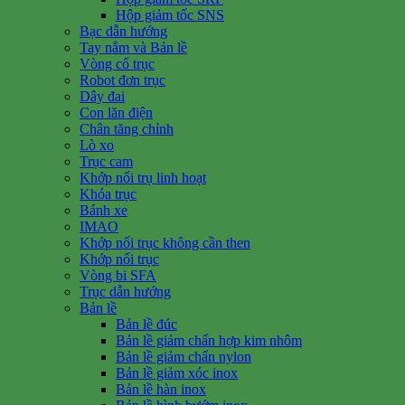
Hộp giảm tốc SNS
Bạc dẫn hướng
Tay nắm và Bản lề
Vòng cổ trục
Robot đơn trục
Dây đai
Con lăn điện
Chân tăng chỉnh
Lò xo
Trục cam
Khớp nối trụ linh hoạt
Khóa trục
Bánh xe
IMAO
Khớp nối trục không cần then
Khớp nối trục
Vòng bi SFA
Trục dẫn hướng
Bản lề
Bản lề đúc
Bản lề giảm chấn hợp kim nhôm
Bản lề giảm chấn nylon
Bản lề giảm xóc inox
Bản lề hàn inox