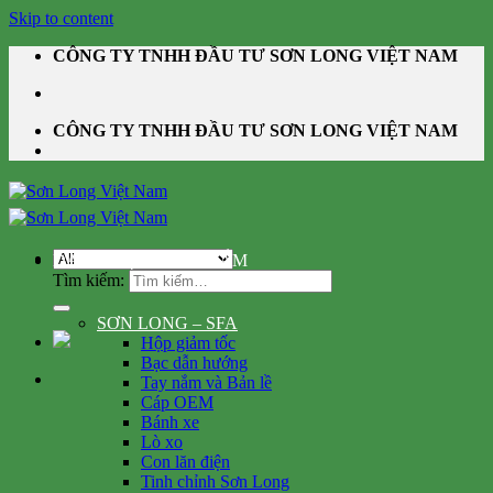
Skip to content
CÔNG TY TNHH ĐẦU TƯ SƠN LONG VIỆT NAM
CÔNG TY TNHH ĐẦU TƯ SƠN LONG VIỆT NAM
DANH MỤC SẢN PHẨM
Tìm kiếm:
SƠN LONG – SFA
Hộp giảm tốc
Bạc dẫn hướng
Tay nắm và Bản lề
Cáp OEM
Bánh xe
Lò xo
Con lăn điện
Tinh chỉnh Sơn Long