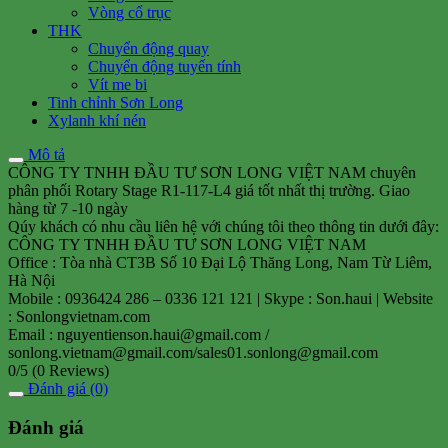
Vòng cổ trục
THK
Chuyển động quay
Chuyển động tuyến tính
Vít me bi
Tinh chỉnh Sơn Long
Xylanh khí nén
Mô tả
CÔNG TY TNHH ĐẦU TƯ SƠN LONG VIỆT NAM chuyên
phân phối Rotary Stage R1-117-L4 giá tốt nhất thị trường. Giao
hàng từ 7 -10 ngày
Qúy khách có nhu cầu liên hệ với chúng tôi theo thông tin dưới đây:
CÔNG TY TNHH ĐẦU TƯ SƠN LONG VIỆT NAM
Office : Tòa nhà CT3B Số 10 Đại Lộ Thăng Long, Nam Từ Liêm,
Hà Nội
Mobile : 0936424 286 – 0336 121 121 | Skype : Son.haui | Website
: Sonlongvietnam.com
Email : nguyentienson.haui@gmail.com /
sonlong.vietnam@gmail.com/sales01.sonlong@gmail.com
0/5
(0 Reviews)
Đánh giá (0)
Đánh giá