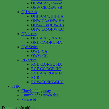
QEW-CA/QEW-SA
QEW-CB/QEW-SB
QH series
QHH-CA/QHH-HA
QHW-CA/QHW-HA
QHW-CB/QHW-HB
QHW-CC/QHW-CC
QR series
QRH-CA/QRH-HA
QRL-CA/QRL-HA
QW Series
QWH-CA
QWW-CC
RG series
RGL-CA/RGL-HA
RGF-CC/RGF-HC
RGH-CA/RGH-HA
RGR-T
RGW-CC/RGW-HC
THK
Chuyển động quay
Chuyển động tuyến tính
Vít me bi
Danh mục sản phẩm