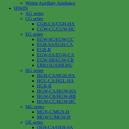
Wiring Auxiliary Appliance
HIWIN
AG series
CG series
CGH-CA/CGH-HA
CGW-CC/CGW-HC
EG series
EGW-SC/EGW-CC
EGH-SA/EGH-CA
EGR-R
EGW-SA/EGW-CA
EGW-SB/EGW-CB
ERR15U/ERR30U
HG series
HGH-CA/HGH-HA
HGL-CA/HGL-HA
HGR-R
HGW-CA/HGW-HA
HGW-CB/HGW-HB
HGW-CC/HGW-HC
MG series
MGN-C/MGN-H
MGW-C/MGW-H
QE series
QEH-CA/QEH-SA