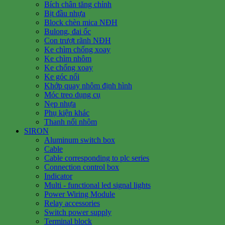
Bích chân tăng chỉnh
Bịt đầu nhựa
Block chèn mica NĐH
Bulong, đai ốc
Con trượt rãnh NĐH
Ke chìm chống xoay
Ke chìm nhôm
Ke chống xoay
Ke góc nổi
Khớp quay nhôm định hình
Móc treo dụng cụ
Nẹp nhựa
Phụ kiện khác
Thanh nối nhôm
SIRON
Aluminum switch box
Cable
Cable corresponding to plc series
Connection control box
Indicator
Multi - functional led signal lights
Power Wiring Module
Relay accessories
Switch power supply
Terminal block