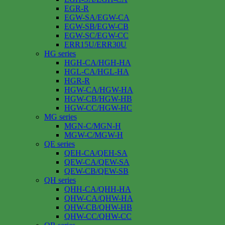
EGR-R
EGW-SA/EGW-CA
EGW-SB/EGW-CB
EGW-SC/EGW-CC
ERR15U/ERR30U
HG series
HGH-CA/HGH-HA
HGL-CA/HGL-HA
HGR-R
HGW-CA/HGW-HA
HGW-CB/HGW-HB
HGW-CC/HGW-HC
MG series
MGN-C/MGN-H
MGW-C/MGW-H
QE series
QEH-CA/QEH-SA
QEW-CA/QEW-SA
QEW-CB/QEW-SB
QH series
QHH-CA/QHH-HA
QHW-CA/QHW-HA
QHW-CB/QHW-HB
QHW-CC/QHW-CC