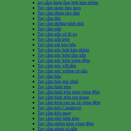
tay cầm dạng ống hợp kim nhôm
Tay cầm dạng ống inox
Tay cầm dùng cho tấm
Tay cầm đúc
Tay cầm đường kính nhỏ
Tay cầm gấp
Tay cầm gấp có lò xo
Tay cầm gấp tròn
Tay cầm giá treo bên
Tay cầm góc hợp kim nhôm
Tay cầm góc kèm tấm gắn
Tay cầm góc kèm vòng đệm
Tay cầm góc với tấm
Tay cầm góc vuông có nắp
Tay cầm hàn
Tay cầm hàn góc phải
Tay cầm hình tròn
Tay cầm hình tròn kèm vòng đệm
Tay cầm hình tròn ren trong
Tay cầm kèm cao su và vòng đệm
Tay cầm kéo Cantilever
Tay cầm kéo quay
Tay cầm nhỏ hình tròn
Tay cầm nhôm kèm vòng đệm
Tay cầm nhựa có nắp