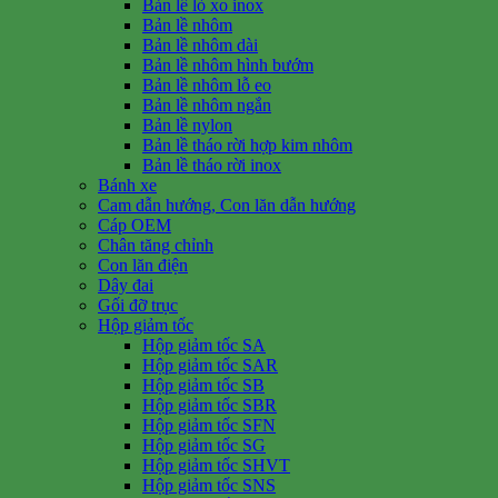
Bản lề lò xo inox
Bản lề nhôm
Bản lề nhôm dài
Bản lề nhôm hình bướm
Bản lề nhôm lỗ eo
Bản lề nhôm ngắn
Bản lề nylon
Bản lề tháo rời hợp kim nhôm
Bản lề tháo rời inox
Bánh xe
Cam dẫn hướng, Con lăn dẫn hướng
Cáp OEM
Chân tăng chỉnh
Con lăn điện
Dây đai
Gối đỡ trục
Hộp giảm tốc
Hộp giảm tốc SA
Hộp giảm tốc SAR
Hộp giảm tốc SB
Hộp giảm tốc SBR
Hộp giảm tốc SFN
Hộp giảm tốc SG
Hộp giảm tốc SHVT
Hộp giảm tốc SNS