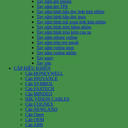
Tay nắm âm nilong
Tay nắm âm TPE
Tay nắm hình bầu dục hợp kim nhôm
Tay nắm hình bầu dục inox
Tay nắm hình trái xoan hợp kim nhôm
Tay nắm hình tròn bằng nhôm
Tay nắm hình tròn kèm cao su
Tay nắm nilong vuông
Tay nắm tròn ren ngoài
Tay nắm vuông inox
Tay nắm vuông nhôm
Tay quay
Tay vặn
CÁP ĐIỀU KHIỂN
Cáp HONEYWELL
Cáp INOVANCE
Cáp SYMBOL
Cáp FASTECH
Cáp MINDEO
HIK VISION CABLES
Cáp COGNEX
Cáp NEWLAND
Cáp Open
Cáp OEM
Cáp ABB