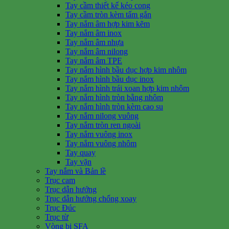
Tay cầm thiết kế kéo cong
Tay cầm tròn kèm tấm gắn
Tay nắm âm hợp kim kẽm
Tay nắm âm inox
Tay nắm âm nhựa
Tay nắm âm nilong
Tay nắm âm TPE
Tay nắm hình bầu dục hợp kim nhôm
Tay nắm hình bầu dục inox
Tay nắm hình trái xoan hợp kim nhôm
Tay nắm hình tròn bằng nhôm
Tay nắm hình tròn kèm cao su
Tay nắm nilong vuông
Tay nắm tròn ren ngoài
Tay nắm vuông inox
Tay nắm vuông nhôm
Tay quay
Tay vặn
Tay nắm và Bản lề
Trục cam
Trục dẫn hướng
Trục dẫn hướng chống xoay
Trục Đúc
Trục từ
Vòng bi SFA