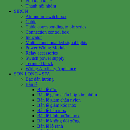
Phụ kiện khác
Thanh nối nhôm
SIRON
Aluminum switch box
Cable
Cable corresponding to plc series
Connection control box
Indicator
Multi - functional led signal lights
Power Wiring Module
Relay accessories
Switch power supply
Terminal block
Wiring Auxiliary Appliance
SƠN LONG - SFA
Bạc dẫn hướng
Bản lề
Bản lề đúc
Bản lề giảm chấn hợp kim nhôm
Bản lề giảm chấn nylon
Bản lề giảm xóc inox
Bản lề hàn inox
Bản lề hình bướm inox
Bản lề không đối xứng
Bản lề lỗ rãnh