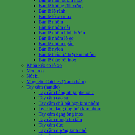
Bản lề hình bướm inox
Bản lề không đối xứng
Bản lề lỗ rãnh
Bản lề lò xo inox
Bản lề nhôm
Bản lề nhôm dài
Bản lề nhôm hình bướm
Bản lề nhôm lỗ eo
Bản lề nhôm ngắn
Bản lề nylon
Bản lề tháo rời hợp kim nhôm
Bản lề tháo rời inox
Khóa kéo có lò xo
Móc treo
Nút bi
Magnetic Catches (Nam châm)
Tay cầm (handle)
Tay cầm bằng nhựa phenolic
Tay cầm cao su
Tay cầm chữ bát hợp kim nhôm
tay cầm dạng ống hợp kim nhôm
Tay cầm dạng ống inox
Tay cầm dùng cho tấm
Tay cầm đúc
Tay cầm đường kính nhỏ