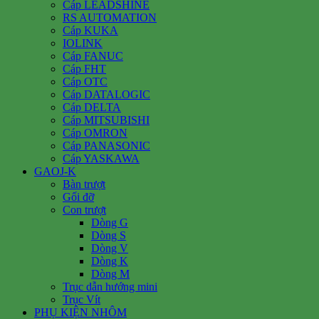
Cáp LEADSHINE
RS AUTOMATION
Cáp KUKA
IOLINK
Cáp FANUC
Cáp FHT
Cáp OTC
Cáp DATALOGIC
Cáp DELTA
Cáp MITSUBISHI
Cáp OMRON
Cáp PANASONIC
Cáp YASKAWA
GAOJ-K
Bàn trượt
Gối đỡ
Con trượt
Dòng G
Dòng S
Dòng V
Dòng K
Dòng M
Trục dẫn hướng mini
Trục Vít
PHỤ KIỆN NHÔM