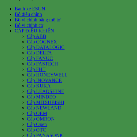
Bánh xe ESUN
Bộ điều chỉnh
Bộ vi chỉnh bằng mô tơ
Bộ vi chỉnh cơ
CÁP ĐIỀU KHIỂN
Cáp ABB
Cáp COGNEX
Cáp DATALOGIC
Cáp DELTA
Cáp FANUC
Cáp FASTECH
Cáp FHT
Cáp HONEYWELL
Cáp INOVANCE
Cáp KUKA
Cáp LEADSHINE
Cáp MINDEO
Cáp MITSUBISHI
Cáp NEWLAND
Cáp OEM
Cáp OMRON
Cáp Open
Cáp OTC
Cáp PANASONIC