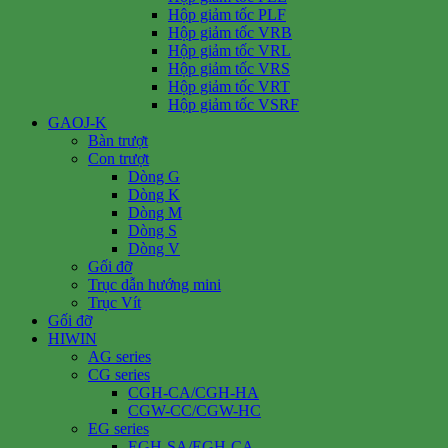
Hộp giảm tốc PLF
Hộp giảm tốc VRB
Hộp giảm tốc VRL
Hộp giảm tốc VRS
Hộp giảm tốc VRT
Hộp giảm tốc VSRF
GAOJ-K
Bàn trượt
Con trượt
Dòng G
Dòng K
Dòng M
Dòng S
Dòng V
Gối đỡ
Trục dẫn hướng mini
Trục Vít
Gối đỡ
HIWIN
AG series
CG series
CGH-CA/CGH-HA
CGW-CC/CGW-HC
EG series
EGH-SA/EGH-CA