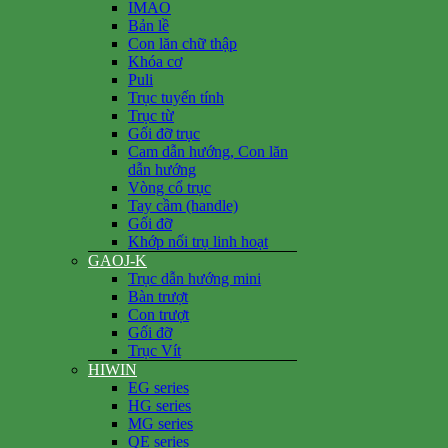
IMAO
Bản lề
Con lăn chữ thập
Khóa cơ
Puli
Trục tuyến tính
Trục từ
Gối đỡ trục
Cam dẫn hướng, Con lăn
dẫn hướng
Vòng cổ trục
Tay cầm (handle)
Gối đỡ
Khớp nối trụ linh hoạt
GAOJ-K
Trục dẫn hướng mini
Bàn trượt
Con trượt
Gối đỡ
Trục Vít
HIWIN
EG series
HG series
MG series
QE series