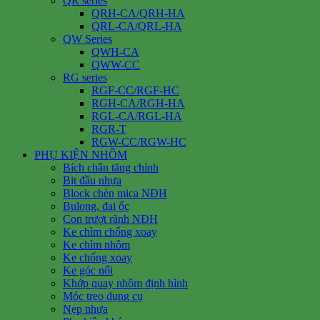
QR series
QRH-CA/QRH-HA
QRL-CA/QRL-HA
QW Series
QWH-CA
QWW-CC
RG series
RGF-CC/RGF-HC
RGH-CA/RGH-HA
RGL-CA/RGL-HA
RGR-T
RGW-CC/RGW-HC
PHỤ KIỆN NHÔM
Bích chân tăng chỉnh
Bịt đầu nhựa
Block chèn mica NĐH
Bulong, đai ốc
Con trượt rãnh NĐH
Ke chìm chống xoay
Ke chìm nhôm
Ke chống xoay
Ke góc nổi
Khớp quay nhôm định hình
Móc treo dụng cụ
Nẹp nhựa