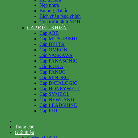
Nẹp nhựa
Bulong, đai ốc
Bích chân tăng chỉnh
Con trượt rãnh NĐH
CÁP ĐIỀU KHIỂN
Cáp ABB
Cáp MITSUBISHI
Cáp DELTA
Cáp OMRON
Cáp YASKAWA
Cáp PANASONIC
Cáp KUKA
Cáp FANUC
Cáp MINDEO
Cáp DATALOGIC
Cáp HONEYWELL
Cáp SYMBOL
Cáp NEWLAND
Cáp LEADSHINE
Cáp FHT
Trang chủ
Giới thiệu
Chứng chỉ đại lí