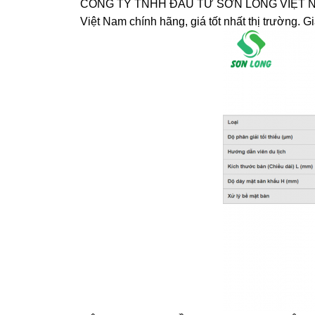
CÔNG TY TNHH ĐẦU TƯ SƠN LONG VIỆT NAM c
Việt Nam chính hãng, giá tốt nhất thị trường. G