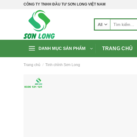
Skip
CÔNG TY TNHH ĐẦU TƯ SƠN LONG VIỆT NAM
to
content
Tìm
kiếm:
TRANG CHỦ
DANH MỤC SẢN PHẨM
Trang chủ
/
Tinh chỉnh Sơn Long