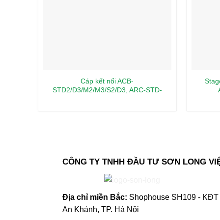
Cáp kết nối ACB-
Stag
STD2/D3/M2/M3/S2/D3, ARC-STD-
D3/M3/M-D3
CÔNG TY TNHH ĐẦU TƯ SƠN LONG VI
Địa chỉ m
iền Bắc:
Shophouse SH109 - KĐT 
An Khánh, TP. Hà Nội