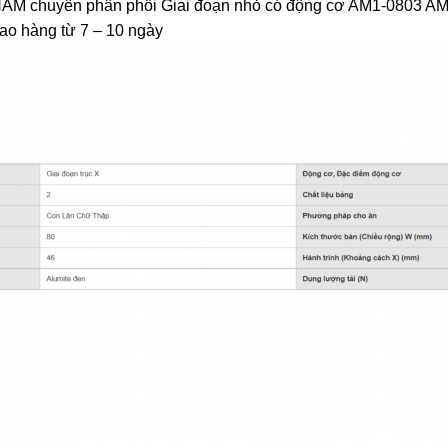
huyên phân phối Giai đoạn nhỏ có động cơ AM1-0803 AM1-
iao hàng từ 7 – 10 ngày