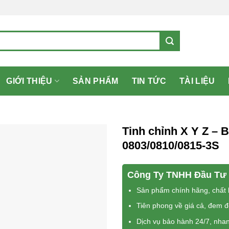
GIỚI THIỆU
SẢN PHẨM
TIN TỨC
TÀI LIỆU
Tinh chỉnh X Y Z – 
0803/0810/0815-3S
Công Ty TNHH Đầu Tư 
Sản phẩm chính hãng, chất l
Tiên phong về giá cả, đem 
Dịch vụ bảo hành 24/7, nha