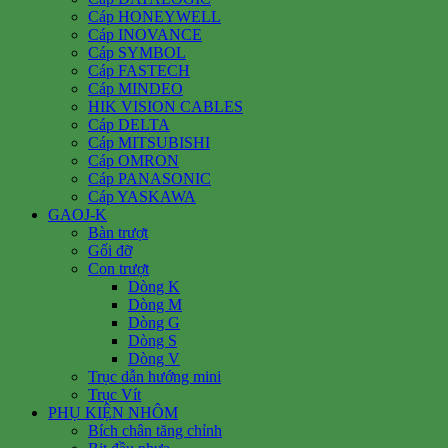
Cáp HONEYWELL
Cáp INOVANCE
Cáp SYMBOL
Cáp FASTECH
Cáp MINDEO
HIK VISION CABLES
Cáp DELTA
Cáp MITSUBISHI
Cáp OMRON
Cáp PANASONIC
Cáp YASKAWA
GAOJ-K
Bàn trượt
Gối đỡ
Con trượt
Dòng K
Dòng M
Dòng G
Dòng S
Dòng V
Trục dẫn hướng mini
Trục Vít
PHỤ KIỆN NHÔM
Bích chân tăng chỉnh