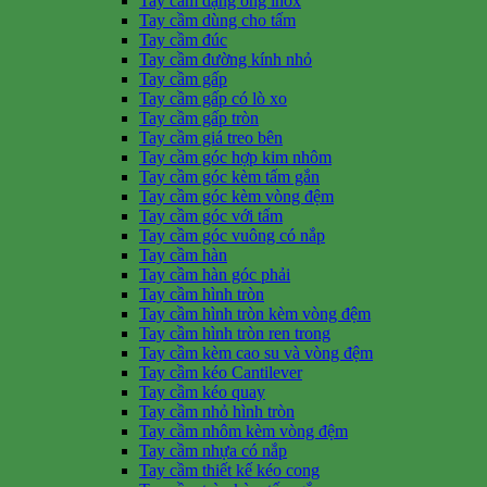
Tay cầm dạng ống inox
Tay cầm dùng cho tấm
Tay cầm đúc
Tay cầm đường kính nhỏ
Tay cầm gấp
Tay cầm gấp có lò xo
Tay cầm gấp tròn
Tay cầm giá treo bên
Tay cầm góc hợp kim nhôm
Tay cầm góc kèm tấm gắn
Tay cầm góc kèm vòng đệm
Tay cầm góc với tấm
Tay cầm góc vuông có nắp
Tay cầm hàn
Tay cầm hàn góc phải
Tay cầm hình tròn
Tay cầm hình tròn kèm vòng đệm
Tay cầm hình tròn ren trong
Tay cầm kèm cao su và vòng đệm
Tay cầm kéo Cantilever
Tay cầm kéo quay
Tay cầm nhỏ hình tròn
Tay cầm nhôm kèm vòng đệm
Tay cầm nhựa có nắp
Tay cầm thiết kế kéo cong