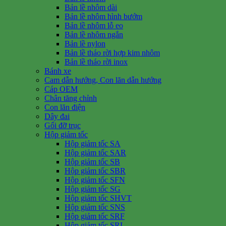
Bản lề nhôm dài
Bản lề nhôm hình bướm
Bản lề nhôm lỗ eo
Bản lề nhôm ngắn
Bản lề nylon
Bản lề tháo rời hợp kim nhôm
Bản lề tháo rời inox
Bánh xe
Cam dẫn hướng, Con lăn dẫn hướng
Cáp OEM
Chân tăng chỉnh
Con lăn điện
Dây đai
Gối đỡ trục
Hộp giảm tốc
Hộp giảm tốc SA
Hộp giảm tốc SAR
Hộp giảm tốc SB
Hộp giảm tốc SBR
Hộp giảm tốc SFN
Hộp giảm tốc SG
Hộp giảm tốc SHVT
Hộp giảm tốc SNS
Hộp giảm tốc SRF
Hộp giảm tốc SRL