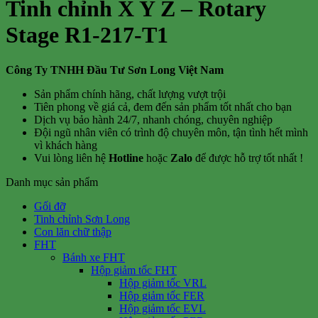
Tinh chỉnh X Y Z – Rotary
Stage R1-217-T1
Công Ty TNHH Đầu Tư Sơn Long Việt Nam
Sản phẩm chính hãng, chất lượng vượt trội
Tiên phong về giá cả, đem đến sản phẩm tốt nhất cho bạn
Dịch vụ bảo hành 24/7, nhanh chóng, chuyên nghiệp
Đội ngũ nhân viên có trình độ chuyên môn, tận tình hết mình
vì khách hàng
Vui lòng liên hệ
Hotline
hoặc
Zalo
để được hỗ trợ tốt nhất !
Danh mục sản phẩm
Gối đỡ
Tinh chỉnh Sơn Long
Con lăn chữ thập
FHT
Bánh xe FHT
Hộp giảm tốc FHT
Hộp giảm tốc VRL
Hộp giảm tốc FER
Hộp giảm tốc EVL