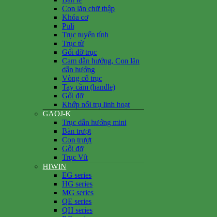
Con lăn chữ thập
Khóa cơ
Puli
Trục tuyến tính
Trục từ
Gối đỡ trục
Cam dẫn hướng, Con lăn
dẫn hướng
Vòng cổ trục
Tay cầm (handle)
Gối đỡ
Khớp nối trụ linh hoạt
GAOJ-K
Trục dẫn hướng mini
Bàn trượt
Con trượt
Gối đỡ
Trục Vít
HIWIN
EG series
HG series
MG series
QE series
QH series