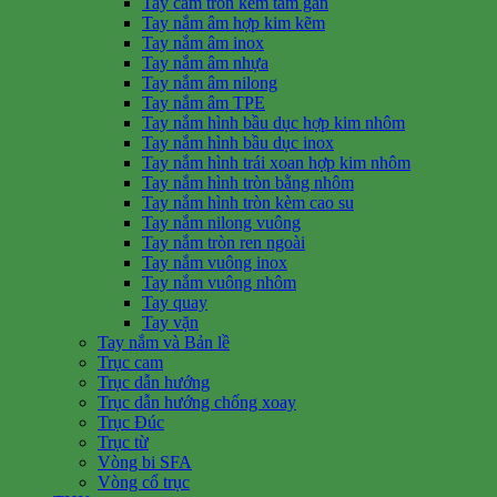
Tay cầm tròn kèm tấm gắn
Tay nắm âm hợp kim kẽm
Tay nắm âm inox
Tay nắm âm nhựa
Tay nắm âm nilong
Tay nắm âm TPE
Tay nắm hình bầu dục hợp kim nhôm
Tay nắm hình bầu dục inox
Tay nắm hình trái xoan hợp kim nhôm
Tay nắm hình tròn bằng nhôm
Tay nắm hình tròn kèm cao su
Tay nắm nilong vuông
Tay nắm tròn ren ngoài
Tay nắm vuông inox
Tay nắm vuông nhôm
Tay quay
Tay vặn
Tay nắm và Bản lề
Trục cam
Trục dẫn hướng
Trục dẫn hướng chống xoay
Trục Đúc
Trục từ
Vòng bi SFA
Vòng cổ trục