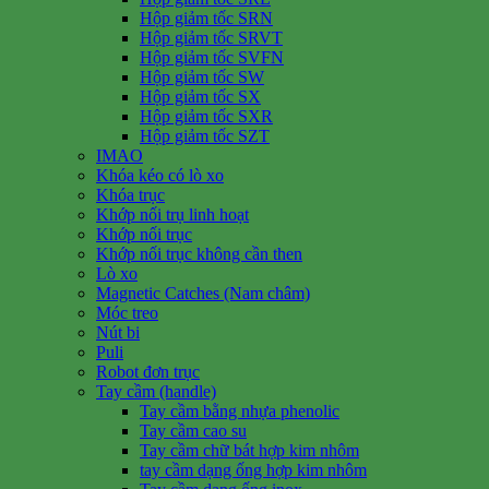
Hộp giảm tốc SRN
Hộp giảm tốc SRVT
Hộp giảm tốc SVFN
Hộp giảm tốc SW
Hộp giảm tốc SX
Hộp giảm tốc SXR
Hộp giảm tốc SZT
IMAO
Khóa kéo có lò xo
Khóa trục
Khớp nối trụ linh hoạt
Khớp nối trục
Khớp nối trục không cần then
Lò xo
Magnetic Catches (Nam châm)
Móc treo
Nút bi
Puli
Robot đơn trục
Tay cầm (handle)
Tay cầm bằng nhựa phenolic
Tay cầm cao su
Tay cầm chữ bát hợp kim nhôm
tay cầm dạng ống hợp kim nhôm