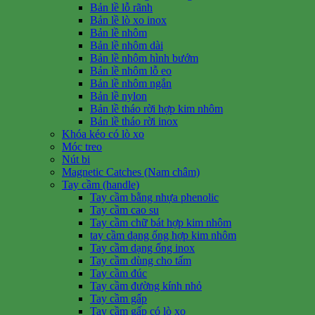
Bản lề lỗ rãnh
Bản lề lò xo inox
Bản lề nhôm
Bản lề nhôm dài
Bản lề nhôm hình bướm
Bản lề nhôm lỗ eo
Bản lề nhôm ngắn
Bản lề nylon
Bản lề tháo rời hợp kim nhôm
Bản lề tháo rời inox
Khóa kéo có lò xo
Móc treo
Nút bi
Magnetic Catches (Nam châm)
Tay cầm (handle)
Tay cầm bằng nhựa phenolic
Tay cầm cao su
Tay cầm chữ bát hợp kim nhôm
tay cầm dạng ống hợp kim nhôm
Tay cầm dạng ống inox
Tay cầm dùng cho tấm
Tay cầm đúc
Tay cầm đường kính nhỏ
Tay cầm gấp
Tay cầm gấp có lò xo