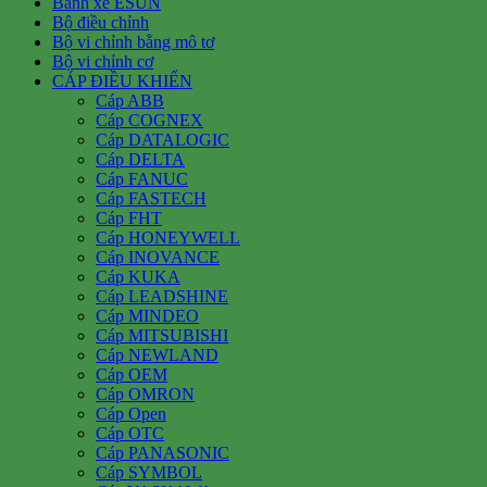
Bánh xe ESUN
Bộ điều chỉnh
Bộ vi chỉnh bằng mô tơ
Bộ vi chỉnh cơ
CÁP ĐIỀU KHIỂN
Cáp ABB
Cáp COGNEX
Cáp DATALOGIC
Cáp DELTA
Cáp FANUC
Cáp FASTECH
Cáp FHT
Cáp HONEYWELL
Cáp INOVANCE
Cáp KUKA
Cáp LEADSHINE
Cáp MINDEO
Cáp MITSUBISHI
Cáp NEWLAND
Cáp OEM
Cáp OMRON
Cáp Open
Cáp OTC
Cáp PANASONIC
Cáp SYMBOL