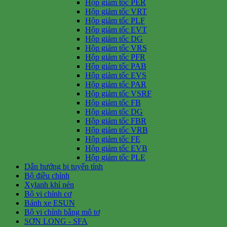
Hộp giảm tốc PER
Hộp giảm tốc VRT
Hộp giảm tốc PLF
Hộp giảm tốc EVT
Hộp giảm tốc DG
Hộp giảm tốc VRS
Hộp giảm tốc PFR
Hộp giảm tốc PAB
Hộp giảm tốc EVS
Hộp giảm tốc PAR
Hộp giảm tốc VSRF
Hộp giảm tốc FB
Hộp giảm tốc DG
Hộp giảm tốc FBR
Hộp giảm tốc VRB
Hộp giảm tốc FE
Hộp giảm tốc EVB
Hộp giảm tốc PLE
Dẫn hướng bi tuyến tính
Bộ điều chỉnh
Xylanh khí nén
Bộ vi chỉnh cơ
Bánh xe ESUN
Bộ vi chỉnh bằng mô tơ
SƠN LONG - SFA