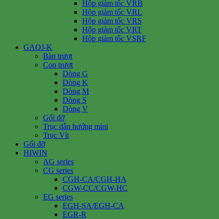
Hộp giảm tốc VRB
Hộp giảm tốc VRL
Hộp giảm tốc VRS
Hộp giảm tốc VRT
Hộp giảm tốc VSRF
GAOJ-K
Bàn trượt
Con trượt
Dòng G
Dòng K
Dòng M
Dòng S
Dòng V
Gối đỡ
Trục dẫn hướng mini
Trục Vít
Gối đỡ
HIWIN
AG series
CG series
CGH-CA/CGH-HA
CGW-CC/CGW-HC
EG series
EGH-SA/EGH-CA
EGR-R