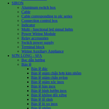
SIRON
Aluminum switch box
Cable
Cable corresponding to plc series
Connection control box
Indicator
Multi - functional led signal lights
Power Wiring Module
Relay accessories
Switch power supply
Terminal block
Wiring Auxiliary Appliance
SƠN LONG - SFA
Bạc dẫn hướng
Bản lề
Bản lề đúc
Bản lề giảm chấn hợp kim nhôm
Bản lề giảm chấn nylon
Bản lề giảm xóc inox
Bản lề hàn inox
Bản lề hình bướm inox
Bản lề không đối xứng
Bản lề lỗ rãnh
Bản lề lò xo inox
Bản lề nhôm