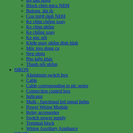
Bịt đầu nhựa
Block chèn mica NĐH
Bulong, đai ốc
Con trượt rãnh NĐH
Ke chìm chống xoay
Ke chìm nhôm
Ke chống xoay
Ke góc nổi
Khớp quay nhôm định hình
Móc treo dụng cụ
Nẹp nhựa
Phụ kiện khác
Thanh nối nhôm
SIRON
Aluminum switch box
Cable
Cable corresponding to plc series
Connection control box
Indicator
Multi - functional led signal lights
Power Wiring Module
Relay accessories
Switch power supply
Terminal block
Wiring Auxiliary Appliance