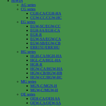
HIWIN
AG series
CG series
CGH-CA/CGH-HA
CGW-CC/CGW-HC
EG series
EGW-SC/EGW-CC
EGH-SA/EGH-CA
EGR-R
EGW-SA/EGW-CA
EGW-SB/EGW-CB
ERR15U/ERR30U
HG series
HGH-CA/HGH-HA
HGL-CA/HGL-HA
HGR-R
HGW-CA/HGW-HA
HGW-CB/HGW-HB
HGW-CC/HGW-HC
MG series
MGN-C/MGN-H
MGW-C/MGW-H
QE series
QEH-CA/QEH-SA
QEW-CA/QEW-SA