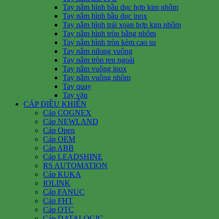
Tay nắm hình bầu dục hợp kim nhôm
Tay nắm hình bầu dục inox
Tay nắm hình trái xoan hợp kim nhôm
Tay nắm hình tròn bằng nhôm
Tay nắm hình tròn kèm cao su
Tay nắm nilong vuông
Tay nắm tròn ren ngoài
Tay nắm vuông inox
Tay nắm vuông nhôm
Tay quay
Tay vặn
CÁP ĐIỀU KHIỂN
Cáp COGNEX
Cáp NEWLAND
Cáp Open
Cáp OEM
Cáp ABB
Cáp LEADSHINE
RS AUTOMATION
Cáp KUKA
IOLINK
Cáp FANUC
Cáp FHT
Cáp OTC
Cáp DATALOGIC