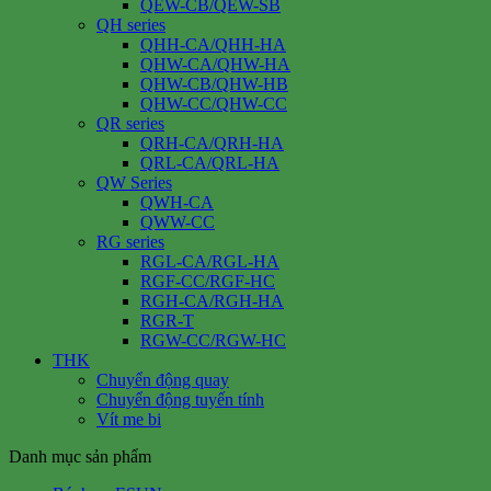
QEW-CB/QEW-SB
QH series
QHH-CA/QHH-HA
QHW-CA/QHW-HA
QHW-CB/QHW-HB
QHW-CC/QHW-CC
QR series
QRH-CA/QRH-HA
QRL-CA/QRL-HA
QW Series
QWH-CA
QWW-CC
RG series
RGL-CA/RGL-HA
RGF-CC/RGF-HC
RGH-CA/RGH-HA
RGR-T
RGW-CC/RGW-HC
THK
Chuyển động quay
Chuyển động tuyến tính
Vít me bi
Danh mục sản phẩm