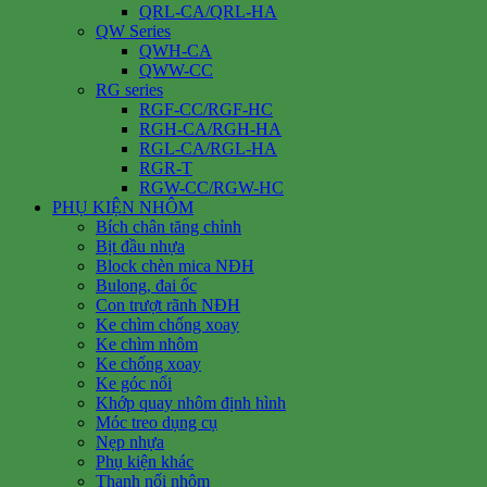
QRL-CA/QRL-HA
QW Series
QWH-CA
QWW-CC
RG series
RGF-CC/RGF-HC
RGH-CA/RGH-HA
RGL-CA/RGL-HA
RGR-T
RGW-CC/RGW-HC
PHỤ KIỆN NHÔM
Bích chân tăng chỉnh
Bịt đầu nhựa
Block chèn mica NĐH
Bulong, đai ốc
Con trượt rãnh NĐH
Ke chìm chống xoay
Ke chìm nhôm
Ke chống xoay
Ke góc nổi
Khớp quay nhôm định hình
Móc treo dụng cụ
Nẹp nhựa
Phụ kiện khác
Thanh nối nhôm