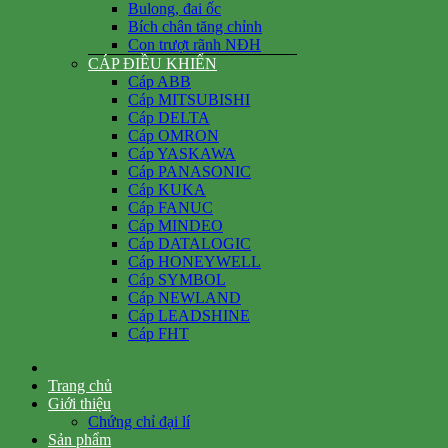
Bulong, đai ốc
Bích chân tăng chỉnh
Con trượt rãnh NĐH
CÁP ĐIỀU KHIỂN
Cáp ABB
Cáp MITSUBISHI
Cáp DELTA
Cáp OMRON
Cáp YASKAWA
Cáp PANASONIC
Cáp KUKA
Cáp FANUC
Cáp MINDEO
Cáp DATALOGIC
Cáp HONEYWELL
Cáp SYMBOL
Cáp NEWLAND
Cáp LEADSHINE
Cáp FHT
Trang chủ
Giới thiệu
Chứng chỉ đại lí
Sản phẩm