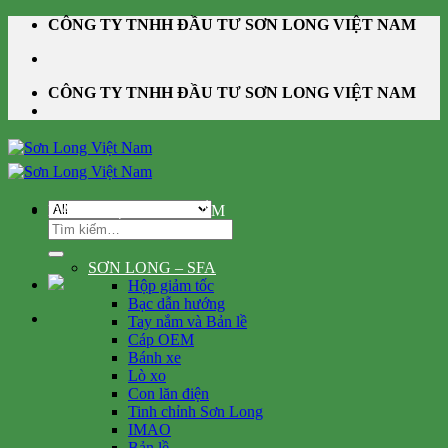
Skip
CÔNG TY TNHH ĐẦU TƯ SƠN LONG VIỆT NAM
to
content
CÔNG TY TNHH ĐẦU TƯ SƠN LONG VIỆT NAM
DANH MỤC SẢN PHẨM
Tìm
kiếm:
SƠN LONG – SFA
Hộp giảm tốc
Bạc dẫn hướng
Tay nắm và Bản lề
Cáp OEM
Bánh xe
Lò xo
Con lăn điện
Tinh chỉnh Sơn Long
IMAO
Bản lề