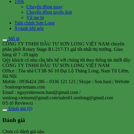
THK
Chuyển động quay
Chuyển động tuyến tính
Vít me bi
Tinh chỉnh Sơn Long
Xylanh khí nén
Mô tả
CÔNG TY TNHH ĐẦU TƯ SƠN LONG VIỆT NAM chuyên
phân phối Rotary Stage R1-217-T1 giá tốt nhất thị trường. Giao
hàng từ 7 -10 ngày
Qúy khách có nhu cầu liên hệ với chúng tôi theo thông tin dưới đây:
CÔNG TY TNHH ĐẦU TƯ SƠN LONG VIỆT NAM
Office : Tòa nhà CT3B Số 10 Đại Lộ Thăng Long, Nam Từ Liêm,
Hà Nội
Mobile : 0936424 286 – 0336 121 121 | Skype : Son.haui | Website
: Sonlongvietnam.com
Email : nguyentienson.haui@gmail.com /
sonlong.vietnam@gmail.com/sales01.sonlong@gmail.com
0/5
(0 Reviews)
Đánh giá (0)
Đánh giá
Chưa có đánh giá nào.