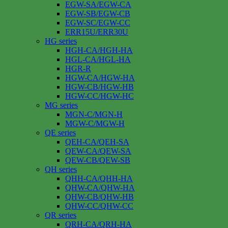
EGW-SA/EGW-CA
EGW-SB/EGW-CB
EGW-SC/EGW-CC
ERR15U/ERR30U
HG series
HGH-CA/HGH-HA
HGL-CA/HGL-HA
HGR-R
HGW-CA/HGW-HA
HGW-CB/HGW-HB
HGW-CC/HGW-HC
MG series
MGN-C/MGN-H
MGW-C/MGW-H
QE series
QEH-CA/QEH-SA
QEW-CA/QEW-SA
QEW-CB/QEW-SB
QH series
QHH-CA/QHH-HA
QHW-CA/QHW-HA
QHW-CB/QHW-HB
QHW-CC/QHW-CC
QR series
QRH-CA/QRH-HA