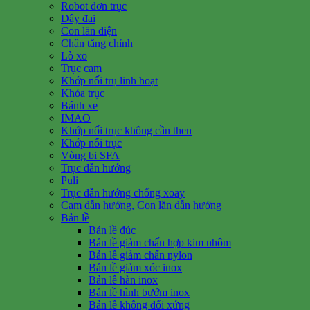
Robot đơn trục
Dây đai
Con lăn điện
Chân tăng chỉnh
Lò xo
Trục cam
Khớp nối trụ linh hoạt
Khóa trục
Bánh xe
IMAO
Khớp nối trục không cần then
Khớp nối trục
Vòng bi SFA
Trục dẫn hướng
Puli
Trục dẫn hướng chống xoay
Cam dẫn hướng, Con lăn dẫn hướng
Bản lề
Bản lề đúc
Bản lề giảm chấn hợp kim nhôm
Bản lề giảm chấn nylon
Bản lề giảm xóc inox
Bản lề hàn inox
Bản lề hình bướm inox
Bản lề không đối xứng