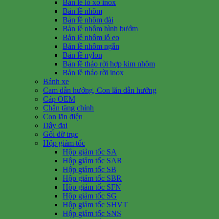
Bản lề lò xo inox
Bản lề nhôm
Bản lề nhôm dài
Bản lề nhôm hình bướm
Bản lề nhôm lỗ eo
Bản lề nhôm ngắn
Bản lề nylon
Bản lề tháo rời hợp kim nhôm
Bản lề tháo rời inox
Bánh xe
Cam dẫn hướng, Con lăn dẫn hướng
Cáp OEM
Chân tăng chỉnh
Con lăn điện
Dây đai
Gối đỡ trục
Hộp giảm tốc
Hộp giảm tốc SA
Hộp giảm tốc SAR
Hộp giảm tốc SB
Hộp giảm tốc SBR
Hộp giảm tốc SFN
Hộp giảm tốc SG
Hộp giảm tốc SHVT
Hộp giảm tốc SNS