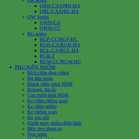
QR series
QRH-CA/QRH-HA
QRL-CA/QRL-HA
QW Series
QWH-CA
QWW-CC
RG series
RGF-CC/RGF-HC
RGH-CA/RGH-HA
RGL-CA/RGL-HA
RGR-T
RGW-CC/RGW-HC
PHỤ KIỆN NHÔM
Bích chân tăng chỉnh
Bịt đầu nhựa
Block chèn mica NĐH
Bulong, đai ốc
Con trượt rãnh NĐH
Ke chìm chống xoay
Ke chìm nhôm
Ke chống xoay
Ke góc nổi
Khớp quay nhôm định hình
Móc treo dụng cụ
Nẹp nhựa