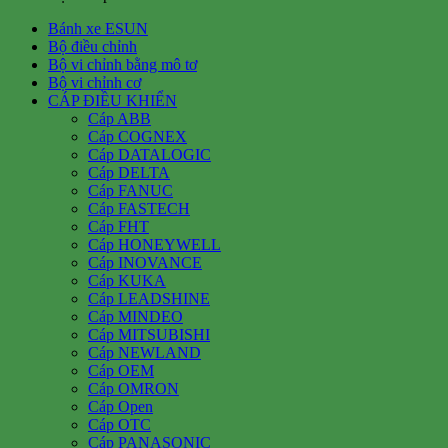
Bánh xe ESUN
Bộ điều chỉnh
Bộ vi chỉnh bằng mô tơ
Bộ vi chỉnh cơ
CÁP ĐIỀU KHIỂN
Cáp ABB
Cáp COGNEX
Cáp DATALOGIC
Cáp DELTA
Cáp FANUC
Cáp FASTECH
Cáp FHT
Cáp HONEYWELL
Cáp INOVANCE
Cáp KUKA
Cáp LEADSHINE
Cáp MINDEO
Cáp MITSUBISHI
Cáp NEWLAND
Cáp OEM
Cáp OMRON
Cáp Open
Cáp OTC
Cáp PANASONIC