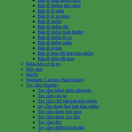
Bản lề hình bướm inox
Bản lề không đối xứng
Bản lề lỗ rãnh
Bản lề lò xo inox
Bản lề nhôm
Bản lề nhôm dài
Bản lề nhôm hình bướm
Bản lề nhôm lỗ eo
Bản lề nhôm ngắn
Bản lề nylon
Bản lề tháo rời hợp kim nhôm
Bản lề tháo rời inox
Khóa kéo có lò xo
Móc treo
Nút bi
Magnetic Catches (Nam châm)
Tay cầm (handle)
Tay cầm bằng nhựa phenolic
Tay cầm cao su
Tay cầm chữ bát hợp kim nhôm
tay cầm dạng ống hợp kim nhôm
Tay cầm dạng ống inox
Tay cầm dùng cho tấm
Tay cầm đúc
Tay cầm đường kính nhỏ