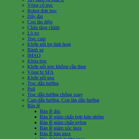
Vòng cổ trục
Robot đơn trục
Dây đai
Con lăn điện
Chân tăng chỉnh
Lò xo
Trục cam
Khớp nối trụ linh hoạt
Bánh xe
IMAO
Khóa trục
Khớp nối trục không cần then
Vòng bi SFA
Khớp nối trục
Trục dẫn hướng
Puli
Trục dẫn hướng chống xoay
Cam dẫn hướng, Con lăn dẫn hướng
Bản lề
Bản lề đúc
Bản lề giảm chấn hợp kim nhôm
Bản lề giảm chấn nylon
Bản lề giảm xóc inox
Bản lề hàn inox