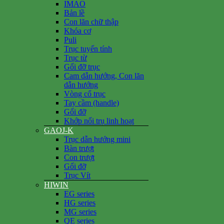
IMAO
Bản lề
Con lăn chữ thập
Khóa cơ
Puli
Trục tuyến tính
Trục từ
Gối đỡ trục
Cam dẫn hướng, Con lăn
dẫn hướng
Vòng cổ trục
Tay cầm (handle)
Gối đỡ
Khớp nối trụ linh hoạt
GAOJ-K
Trục dẫn hướng mini
Bàn trượt
Con trượt
Gối đỡ
Trục Vít
HIWIN
EG series
HG series
MG series
QE series