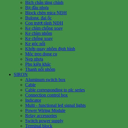
Bích chân tăng chỉnh
Bịt đầu nhựa
Block chèn mica NĐH
Bulong, đai ốc
Con trượt rãnh NĐH
Ke chìm chống xoay
Ke chìm nhôm
Ke chống xoay
Ke góc nổi
Khớp quay nhôm định hình
Móc treo dụng cụ
Nẹp nhựa
Phụ kiện khác
Thanh nối nhôm
SIRON
Aluminum switch box
Cable
Cable corresponding to plc series
Connection control box
Indicator
Multi - functional led signal lights
Power Wiring Module
Relay accessories
Switch power supply
Terminal block