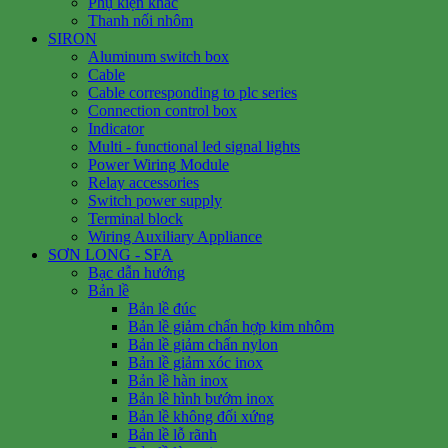
Phụ kiện khác
Thanh nối nhôm
SIRON
Aluminum switch box
Cable
Cable corresponding to plc series
Connection control box
Indicator
Multi - functional led signal lights
Power Wiring Module
Relay accessories
Switch power supply
Terminal block
Wiring Auxiliary Appliance
SƠN LONG - SFA
Bạc dẫn hướng
Bản lề
Bản lề đúc
Bản lề giảm chấn hợp kim nhôm
Bản lề giảm chấn nylon
Bản lề giảm xóc inox
Bản lề hàn inox
Bản lề hình bướm inox
Bản lề không đối xứng
Bản lề lỗ rãnh