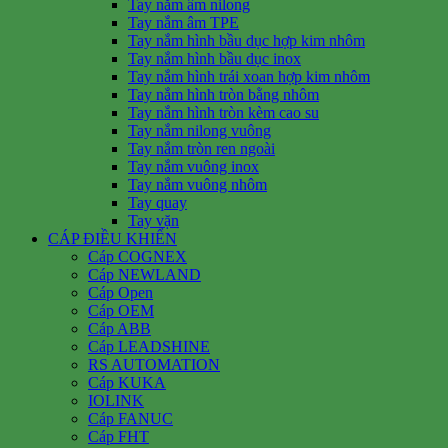
Tay nắm âm nilong
Tay nắm âm TPE
Tay nắm hình bầu dục hợp kim nhôm
Tay nắm hình bầu dục inox
Tay nắm hình trái xoan hợp kim nhôm
Tay nắm hình tròn bằng nhôm
Tay nắm hình tròn kèm cao su
Tay nắm nilong vuông
Tay nắm tròn ren ngoài
Tay nắm vuông inox
Tay nắm vuông nhôm
Tay quay
Tay vặn
CÁP ĐIỀU KHIỂN
Cáp COGNEX
Cáp NEWLAND
Cáp Open
Cáp OEM
Cáp ABB
Cáp LEADSHINE
RS AUTOMATION
Cáp KUKA
IOLINK
Cáp FANUC
Cáp FHT