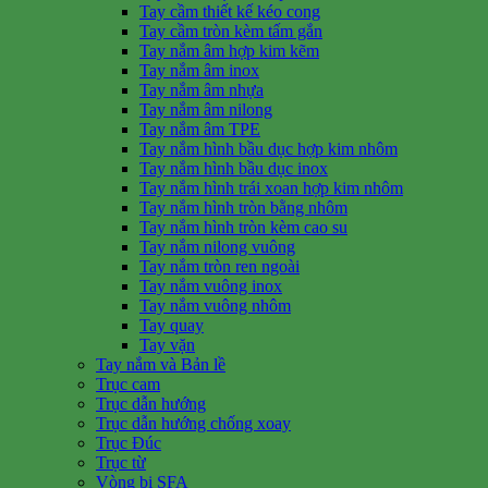
Tay cầm thiết kế kéo cong
Tay cầm tròn kèm tấm gắn
Tay nắm âm hợp kim kẽm
Tay nắm âm inox
Tay nắm âm nhựa
Tay nắm âm nilong
Tay nắm âm TPE
Tay nắm hình bầu dục hợp kim nhôm
Tay nắm hình bầu dục inox
Tay nắm hình trái xoan hợp kim nhôm
Tay nắm hình tròn bằng nhôm
Tay nắm hình tròn kèm cao su
Tay nắm nilong vuông
Tay nắm tròn ren ngoài
Tay nắm vuông inox
Tay nắm vuông nhôm
Tay quay
Tay vặn
Tay nắm và Bản lề
Trục cam
Trục dẫn hướng
Trục dẫn hướng chống xoay
Trục Đúc
Trục từ
Vòng bi SFA