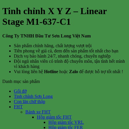
Tinh chỉnh X Y Z – Linear
Stage M1-637-C1
Công Ty TNHH Đầu Tư Sơn Long Việt Nam
Sản phẩm chính hãng, chất lượng vượt trội
Tiên phong về giá cả, đem đến sản phẩm tốt nhất cho bạn
Dịch vụ bảo hành 24/7, nhanh chóng, chuyên nghiệp
Đội ngũ nhân viên có trình độ chuyên môn, tận tình hết mình
vì khách hàng
Vui lòng liên hệ
Hotline
hoặc
Zalo
để được hỗ trợ tốt nhất !
Danh mục sản phẩm
Gối đỡ
Tinh chỉnh Sơn Long
Con lăn chữ thập
FHT
Bánh xe FHT
Hộp giảm tốc FHT
Hộp giảm tốc VRL
Hộp giảm tốc FER