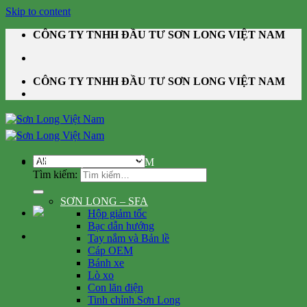
Skip to content
CÔNG TY TNHH ĐẦU TƯ SƠN LONG VIỆT NAM
CÔNG TY TNHH ĐẦU TƯ SƠN LONG VIỆT NAM
DANH MỤC SẢN PHẨM
Tìm kiếm:
SƠN LONG – SFA
Hộp giảm tốc
Bạc dẫn hướng
Tay nắm và Bản lề
Cáp OEM
Bánh xe
Lò xo
Con lăn điện
Tinh chỉnh Sơn Long