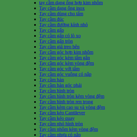
tay cầm dạng ống hợp kim nhôm
Tay cầm dạng ống inox
Tay cầm dùng cho tấm
Tay cầm đúc
Tay cầm đường kính nhỏ
Tay cầm gấp
Tay cầm gấp có lò xo
Tay cầm gấp tròn
Tay cầm giá treo bên
Tay cầm góc hợp kim nhôm
Tay cầm góc kèm tấm gắn
Tay cầm góc kèm vòng đệm
Tay cầm góc với tấm
Tay cầm góc vuông có nắp
Tay cầm hàn
Tay cầm hàn góc phải
Tay cầm hình tròn
Tay cầm hình tròn kèm vòng đệm
Tay cầm hình tròn ren trong
Tay cầm kèm cao su và vòng đệm
Tay cầm kéo Cantilever
Tay cầm kéo quay
Tay cầm nhỏ hình tròn
Tay cầm nhôm kèm vòng đệm
Tay cầm nhựa có nắp