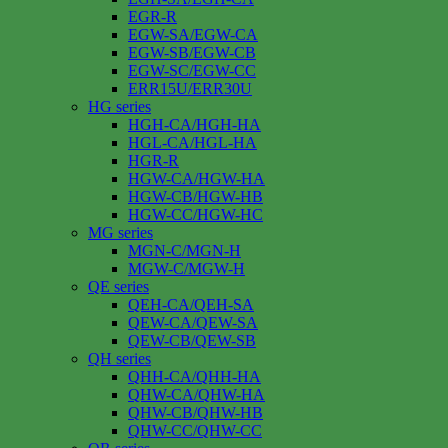
EGR-R
EGW-SA/EGW-CA
EGW-SB/EGW-CB
EGW-SC/EGW-CC
ERR15U/ERR30U
HG series
HGH-CA/HGH-HA
HGL-CA/HGL-HA
HGR-R
HGW-CA/HGW-HA
HGW-CB/HGW-HB
HGW-CC/HGW-HC
MG series
MGN-C/MGN-H
MGW-C/MGW-H
QE series
QEH-CA/QEH-SA
QEW-CA/QEW-SA
QEW-CB/QEW-SB
QH series
QHH-CA/QHH-HA
QHW-CA/QHW-HA
QHW-CB/QHW-HB
QHW-CC/QHW-CC