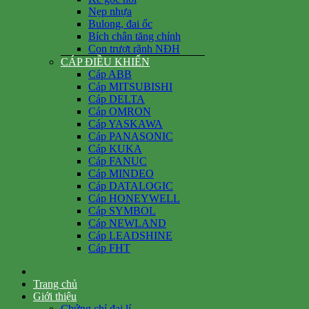
Nẹp nhựa
Bulong, đai ốc
Bích chân tăng chỉnh
Con trượt rãnh NĐH
CÁP ĐIỀU KHIỂN
Cáp ABB
Cáp MITSUBISHI
Cáp DELTA
Cáp OMRON
Cáp YASKAWA
Cáp PANASONIC
Cáp KUKA
Cáp FANUC
Cáp MINDEO
Cáp DATALOGIC
Cáp HONEYWELL
Cáp SYMBOL
Cáp NEWLAND
Cáp LEADSHINE
Cáp FHT
Trang chủ
Giới thiệu
Chứng chỉ đại lí