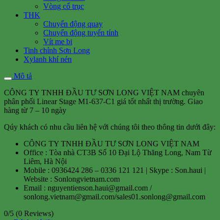
Vòng cổ trục
THK
Chuyển động quay
Chuyển động tuyến tính
Vít me bi
Tinh chỉnh Sơn Long
Xylanh khí nén
Mô tả
CÔNG TY TNHH ĐẦU TƯ SƠN LONG VIỆT NAM chuyên
phân phối Linear Stage M1-637-C1 giá tốt nhất thị trường. Giao
hàng từ 7 – 10 ngày
Qúy khách có nhu cầu liên hệ với chúng tôi theo thông tin dưới đây:
CÔNG TY TNHH ĐẦU TƯ SƠN LONG VIỆT NAM
Office : Tòa nhà CT3B Số 10 Đại Lộ Thăng Long, Nam Từ
Liêm, Hà Nội
Mobile : 0936424 286 – 0336 121 121 | Skype : Son.haui |
Website : Sonlongvietnam.com
Email : nguyentienson.haui@gmail.com /
sonlong.vietnam@gmail.com/sales01.sonlong@gmail.com
0/5
(0 Reviews)