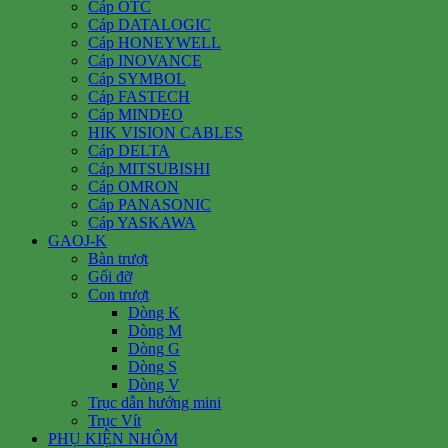
Cáp OTC
Cáp DATALOGIC
Cáp HONEYWELL
Cáp INOVANCE
Cáp SYMBOL
Cáp FASTECH
Cáp MINDEO
HIK VISION CABLES
Cáp DELTA
Cáp MITSUBISHI
Cáp OMRON
Cáp PANASONIC
Cáp YASKAWA
GAOJ-K
Bàn trượt
Gối đỡ
Con trượt
Dòng K
Dòng M
Dòng G
Dòng S
Dòng V
Trục dẫn hướng mini
Trục Vít
PHỤ KIỆN NHÔM