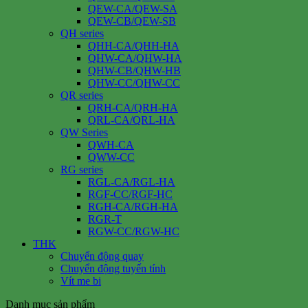
QEW-CA/QEW-SA
QEW-CB/QEW-SB
QH series
QHH-CA/QHH-HA
QHW-CA/QHW-HA
QHW-CB/QHW-HB
QHW-CC/QHW-CC
QR series
QRH-CA/QRH-HA
QRL-CA/QRL-HA
QW Series
QWH-CA
QWW-CC
RG series
RGL-CA/RGL-HA
RGF-CC/RGF-HC
RGH-CA/RGH-HA
RGR-T
RGW-CC/RGW-HC
THK
Chuyển động quay
Chuyển động tuyến tính
Vít me bi
Danh mục sản phẩm