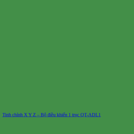
Tinh chỉnh X Y Z – Bộ điều khiển 1 trục QT-ADL1