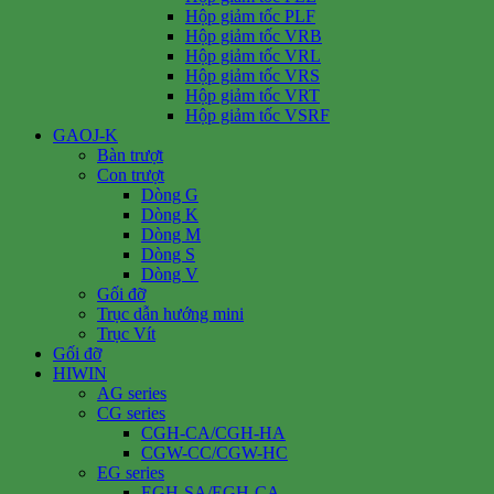
Hộp giảm tốc PLF
Hộp giảm tốc VRB
Hộp giảm tốc VRL
Hộp giảm tốc VRS
Hộp giảm tốc VRT
Hộp giảm tốc VSRF
GAOJ-K
Bàn trượt
Con trượt
Dòng G
Dòng K
Dòng M
Dòng S
Dòng V
Gối đỡ
Trục dẫn hướng mini
Trục Vít
Gối đỡ
HIWIN
AG series
CG series
CGH-CA/CGH-HA
CGW-CC/CGW-HC
EG series
EGH-SA/EGH-CA