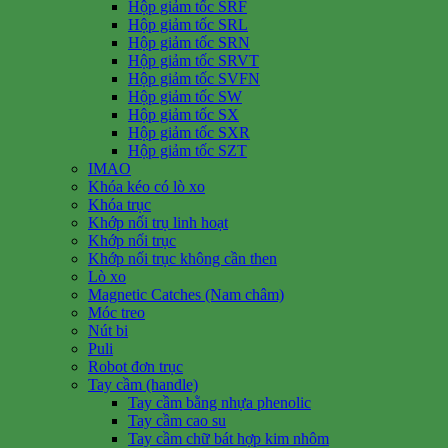
Hộp giảm tốc SRF
Hộp giảm tốc SRL
Hộp giảm tốc SRN
Hộp giảm tốc SRVT
Hộp giảm tốc SVFN
Hộp giảm tốc SW
Hộp giảm tốc SX
Hộp giảm tốc SXR
Hộp giảm tốc SZT
IMAO
Khóa kéo có lò xo
Khóa trục
Khớp nối trụ linh hoạt
Khớp nối trục
Khớp nối trục không cần then
Lò xo
Magnetic Catches (Nam châm)
Móc treo
Nút bi
Puli
Robot đơn trục
Tay cầm (handle)
Tay cầm bằng nhựa phenolic
Tay cầm cao su
Tay cầm chữ bát hợp kim nhôm