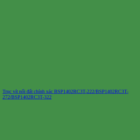
Trục vít nối đất chính xác BSP1402RC3T-222/BSP1402RC3T-
272/BSP1402RC3T-322