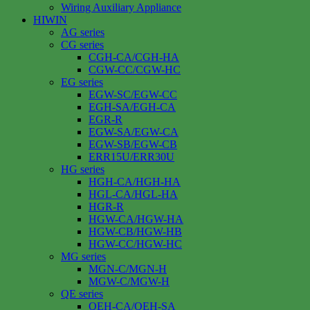
Wiring Auxiliary Appliance
HIWIN
AG series
CG series
CGH-CA/CGH-HA
CGW-CC/CGW-HC
EG series
EGW-SC/EGW-CC
EGH-SA/EGH-CA
EGR-R
EGW-SA/EGW-CA
EGW-SB/EGW-CB
ERR15U/ERR30U
HG series
HGH-CA/HGH-HA
HGL-CA/HGL-HA
HGR-R
HGW-CA/HGW-HA
HGW-CB/HGW-HB
HGW-CC/HGW-HC
MG series
MGN-C/MGN-H
MGW-C/MGW-H
QE series
QEH-CA/QEH-SA