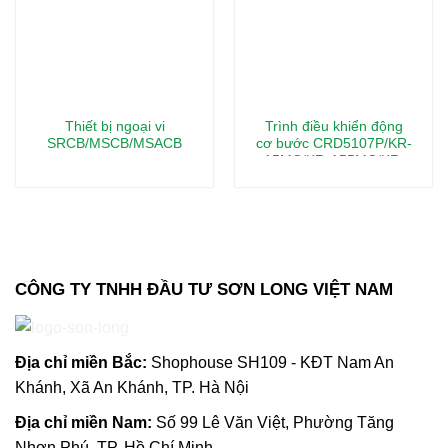
Thiết bị ngoại vi
Trình điều khiển động
SRCB/MSCB/MSACB
cơ bước CRD5107P/KR-
A5MC/KR-A55MC/KR-
A535M
CÔNG TY TNHH ĐẦU TƯ SƠN LONG VIỆT NAM
Địa chỉ m
iền Bắc:
Shophouse SH109 - KĐT Nam An
Khánh, Xã An Khánh, TP. Hà Nội
Địa chỉ miền Nam:
Số 99 Lê Văn Việt, Phường Tăng
Nhơn Phú, TP. Hồ Chí Minh