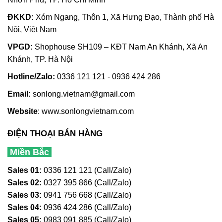
ĐKKD:
Xóm Ngang, Thôn 1, Xã Hưng Đạo, Thành phố Hà
Nội, Việt Nam
VPGD:
Shophouse SH109 – KĐT Nam An Khánh, Xã An
Khánh, TP. Hà Nội
Hotline/Zalo:
0336 121 121 - 0936 424 286
Email:
sonlong.vietnam@gmail.com
Website
:
www.sonlongvietnam.com
ĐIỆN THOẠI BÁN HÀNG
Miền Bắc
Sales 01:
0336 121 121 (Call/Zalo)
Sales 02:
0327 395 866 (Call/Zalo)
Sales 03:
0941 756 668 (Call/Zalo)
Sales 04:
0936 424 286 (Call/Zalo)
Sales 05:
0983 091 885 (Call/Zalo)