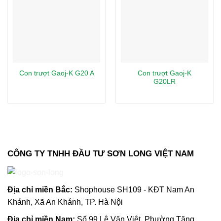
Con trượt Gaoj-K
Con trượt Gaoj-K G20 A
G20LR
CÔNG TY TNHH ĐẦU TƯ SƠN LONG VIỆT NAM
Địa chỉ m
iền Bắc:
Shophouse SH109 - KĐT Nam An
Khánh, Xã An Khánh, TP. Hà Nội
Địa chỉ miền Nam:
Số 99 Lê Văn Việt, Phường Tăng