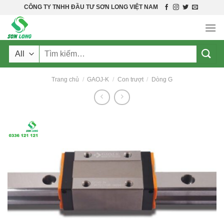
Skip
CÔNG TY TNHH ĐẦU TƯ SƠN LONG VIỆT NAM
to
content
Tìm
kiếm:
Trang chủ
/
GAOJ-K
/
Con trượt
/
Dòng G