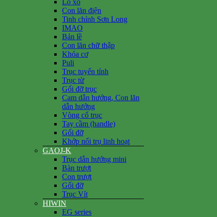
Lò xo
Con lăn điện
Tinh chỉnh Sơn Long
IMAO
Bản lề
Con lăn chữ thập
Khóa cơ
Puli
Trục tuyến tính
Trục từ
Gối đỡ trục
Cam dẫn hướng, Con lăn
dẫn hướng
Vòng cổ trục
Tay cầm (handle)
Gối đỡ
Khớp nối trụ linh hoạt
GAOJ-K
Trục dẫn hướng mini
Bàn trượt
Con trượt
Gối đỡ
Trục Vít
HIWIN
EG series