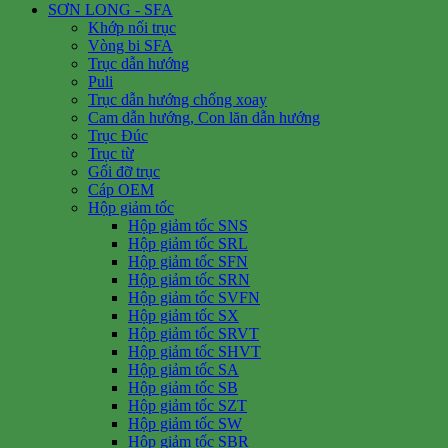
SƠN LONG - SFA
Khớp nối trục
Vòng bi SFA
Trục dẫn hướng
Puli
Trục dẫn hướng chống xoay
Cam dẫn hướng, Con lăn dẫn hướng
Trục Đúc
Trục từ
Gối đỡ trục
Cáp OEM
Hộp giảm tốc
Hộp giảm tốc SNS
Hộp giảm tốc SRL
Hộp giảm tốc SFN
Hộp giảm tốc SRN
Hộp giảm tốc SVFN
Hộp giảm tốc SX
Hộp giảm tốc SRVT
Hộp giảm tốc SHVT
Hộp giảm tốc SA
Hộp giảm tốc SB
Hộp giảm tốc SZT
Hộp giảm tốc SW
Hộp giảm tốc SBR