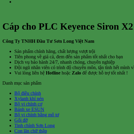
Cáp cho PLC Keyence Siron X2
Công Ty TNHH Đầu Tư Sơn Long Việt Nam
Sản phẩm chính hãng, chất lượng vượt trội
Tiên phong về giá cả, đem đến sản phẩm tốt nhất cho bạn
Dịch vụ bảo hành 24/7, nhanh chóng, chuyên nghiệp
Đội ngũ nhân viên có trình độ chuyên môn, tận tình hết mình 
Vui lòng liên hệ
Hotline
hoặc
Zalo
để được hỗ trợ tốt nhất !
Danh mục sản phẩm
Bộ điều chỉnh
Xylanh khí nén
Bộ vi chỉnh cơ
Bánh xe ESUN
Bộ vi chỉnh bằng mô tơ
Gối đỡ
Tinh chỉnh Sơn Long
Con lăn chữ thập