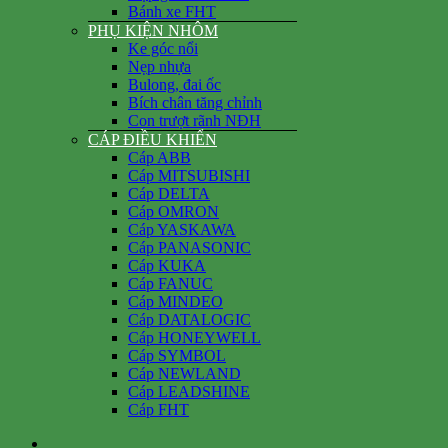
Bánh xe FHT
PHỤ KIỆN NHÔM
Ke góc nổi
Nẹp nhựa
Bulong, đai ốc
Bích chân tăng chỉnh
Con trượt rãnh NĐH
CÁP ĐIỀU KHIỂN
Cáp ABB
Cáp MITSUBISHI
Cáp DELTA
Cáp OMRON
Cáp YASKAWA
Cáp PANASONIC
Cáp KUKA
Cáp FANUC
Cáp MINDEO
Cáp DATALOGIC
Cáp HONEYWELL
Cáp SYMBOL
Cáp NEWLAND
Cáp LEADSHINE
Cáp FHT