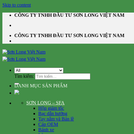
Skip to content
CÔNG TY TNHH ĐẦU TƯ SƠN LONG VIỆT NAM
CÔNG TY TNHH ĐẦU TƯ SƠN LONG VIỆT NAM
Tìm kiếm:
DANH MỤC SẢN PHẨM
SƠN LONG – SFA
Hộp giảm tốc
Bạc dẫn hướng
Tay nắm và Bản lề
Cáp OEM
Bánh xe