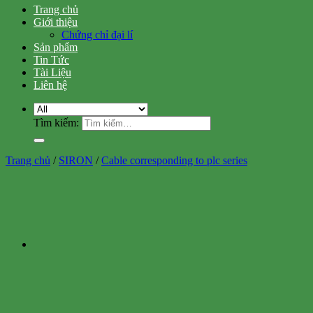
Trang chủ
Giới thiệu
Chứng chỉ đại lí
Sản phẩm
Tin Tức
Tài Liệu
Liên hệ
Tìm kiếm:
Trang chủ
/
SIRON
/
Cable corresponding to plc series