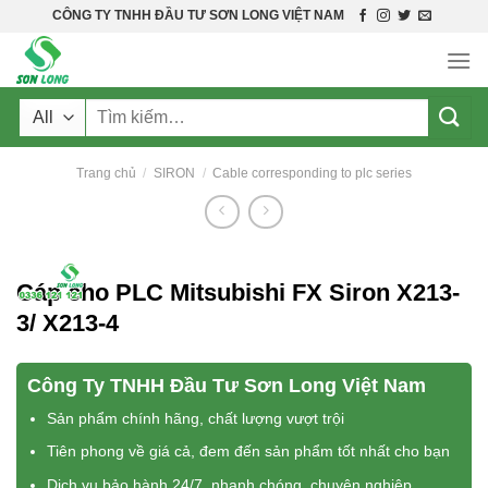
Skip
CÔNG TY TNHH ĐẦU TƯ SƠN LONG VIỆT NAM
to
content
Tìm
kiếm:
Trang chủ
/
SIRON
/
Cable corresponding to plc series
Cáp cho PLC Mitsubishi FX Siron X213-
3/ X213-4
Công Ty TNHH Đầu Tư Sơn Long Việt Nam
Sản phẩm chính hãng, chất lượng vượt trội
Tiên phong về giá cả, đem đến sản phẩm tốt nhất cho bạn
Dịch vụ bảo hành 24/7, nhanh chóng, chuyên nghiệp