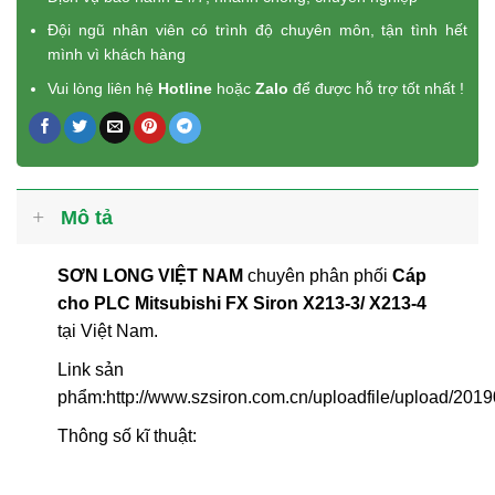
Đội ngũ nhân viên có trình độ chuyên môn, tận tình hết
mình vì khách hàng
Vui lòng liên hệ
Hotline
hoặc
Zalo
để được hỗ trợ tốt nhất !
Mô tả
SƠN LONG VIỆT NAM
chuyên phân phối
Cáp
cho PLC Mitsubishi FX Siron X213-3/ X213-4
tại Việt Nam.
Link sản
phẩm:http://www.szsiron.com.cn/uploadfile/upload/20
Thông số kĩ thuật: