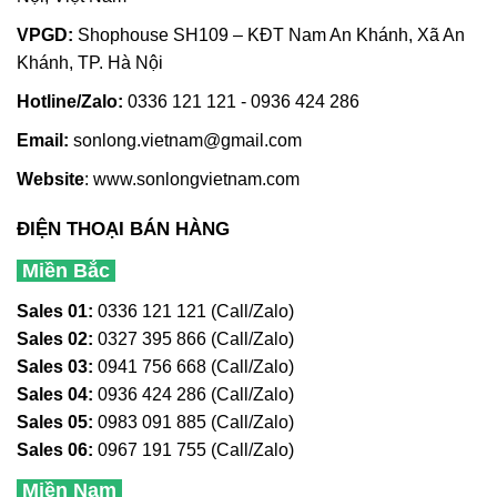
VPGD:
Shophouse SH109 – KĐT Nam An Khánh, Xã An
Khánh, TP. Hà Nội
Hotline/Zalo:
0336 121 121 - 0936 424 286
Email:
sonlong.vietnam@gmail.com
Website
:
www.sonlongvietnam.com
ĐIỆN THOẠI BÁN HÀNG
Miền Bắc
Sales 01:
0336 121 121 (Call/Zalo)
Sales 02:
0327 395 866 (Call/Zalo)
Sales 03:
0941 756 668 (Call/Zalo)
Sales 04:
0936 424 286 (Call/Zalo)
Sales 05:
0983 091 885 (Call/Zalo)
Sales 06:
0967 191 755 (Call/Zalo)
Miền Nam