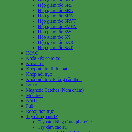
Hộp giảm tốc SRF
Hộp giảm tốc SRL
Hộp giảm tốc SRN
Hộp giảm tốc SRVT
Hộp giảm tốc SVFN
Hộp giảm tốc SW
Hộp giảm tốc SX
Hộp giảm tốc SXR
Hộp giảm tốc SZT
IMAO
Khóa kéo có lò xo
Khóa trục
Khớp nối trụ linh hoạt
Khớp nối trục
Khớp nối trục không cần then
Lò xo
Magnetic Catches (Nam châm)
Móc treo
Nút bi
Puli
Robot đơn trục
Tay cầm (handle)
Tay cầm bằng nhựa phenolic
Tay cầm cao su