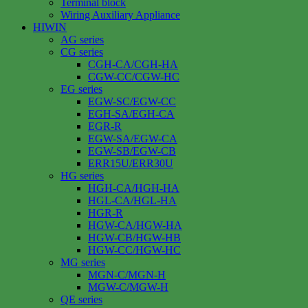
Terminal block
Wiring Auxiliary Appliance
HIWIN
AG series
CG series
CGH-CA/CGH-HA
CGW-CC/CGW-HC
EG series
EGW-SC/EGW-CC
EGH-SA/EGH-CA
EGR-R
EGW-SA/EGW-CA
EGW-SB/EGW-CB
ERR15U/ERR30U
HG series
HGH-CA/HGH-HA
HGL-CA/HGL-HA
HGR-R
HGW-CA/HGW-HA
HGW-CB/HGW-HB
HGW-CC/HGW-HC
MG series
MGN-C/MGN-H
MGW-C/MGW-H
QE series