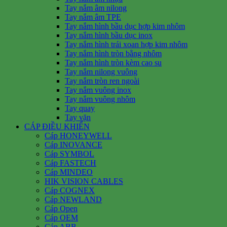
Tay nắm âm nilong
Tay nắm âm TPE
Tay nắm hình bầu dục hợp kim nhôm
Tay nắm hình bầu dục inox
Tay nắm hình trái xoan hợp kim nhôm
Tay nắm hình tròn bằng nhôm
Tay nắm hình tròn kèm cao su
Tay nắm nilong vuông
Tay nắm tròn ren ngoài
Tay nắm vuông inox
Tay nắm vuông nhôm
Tay quay
Tay vặn
CÁP ĐIỀU KHIỂN
Cáp HONEYWELL
Cáp INOVANCE
Cáp SYMBOL
Cáp FASTECH
Cáp MINDEO
HIK VISION CABLES
Cáp COGNEX
Cáp NEWLAND
Cáp Open
Cáp OEM
Cáp ABB