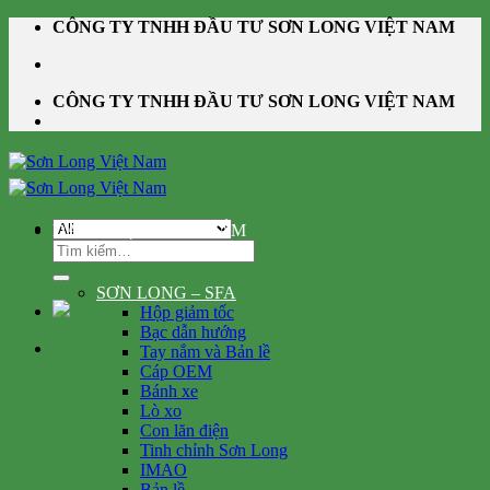
Skip
CÔNG TY TNHH ĐẦU TƯ SƠN LONG VIỆT NAM
to
content
CÔNG TY TNHH ĐẦU TƯ SƠN LONG VIỆT NAM
DANH MỤC SẢN PHẨM
Tìm
kiếm:
SƠN LONG – SFA
Hộp giảm tốc
Bạc dẫn hướng
Tay nắm và Bản lề
Cáp OEM
Bánh xe
Lò xo
Con lăn điện
Tinh chỉnh Sơn Long
IMAO
Bản lề