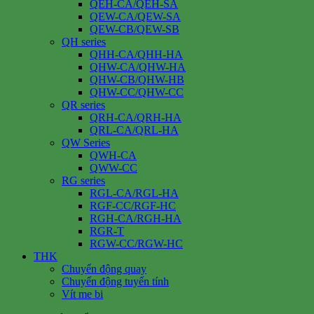
QEH-CA/QEH-SA
QEW-CA/QEW-SA
QEW-CB/QEW-SB
QH series
QHH-CA/QHH-HA
QHW-CA/QHW-HA
QHW-CB/QHW-HB
QHW-CC/QHW-CC
QR series
QRH-CA/QRH-HA
QRL-CA/QRL-HA
QW Series
QWH-CA
QWW-CC
RG series
RGL-CA/RGL-HA
RGF-CC/RGF-HC
RGH-CA/RGH-HA
RGR-T
RGW-CC/RGW-HC
THK
Chuyển động quay
Chuyển động tuyến tính
Vít me bi