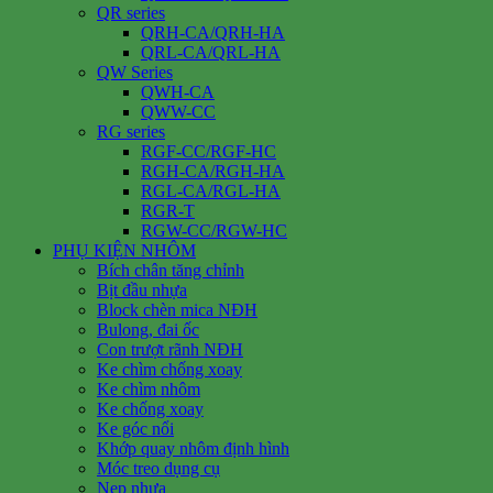
QR series
QRH-CA/QRH-HA
QRL-CA/QRL-HA
QW Series
QWH-CA
QWW-CC
RG series
RGF-CC/RGF-HC
RGH-CA/RGH-HA
RGL-CA/RGL-HA
RGR-T
RGW-CC/RGW-HC
PHỤ KIỆN NHÔM
Bích chân tăng chỉnh
Bịt đầu nhựa
Block chèn mica NĐH
Bulong, đai ốc
Con trượt rãnh NĐH
Ke chìm chống xoay
Ke chìm nhôm
Ke chống xoay
Ke góc nổi
Khớp quay nhôm định hình
Móc treo dụng cụ
Nẹp nhựa