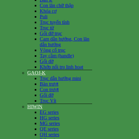
Con lăn chữ thập
Khóa cơ
Puli
Trục tuyến tính
Trục từ
Gối đỡ trục
Cam dẫn hướng, Con lăn
dẫn hướng
Vòng cổ trục
Tay cầm (handle)
Gối đỡ
Khớp nối trụ linh hoạt
GAOJ-K
Trục dẫn hướng mini
Bàn trượt
Con trượt
Gối đỡ
Trục Vít
HIWIN
EG series
HG series
MG series
QE series
QH series