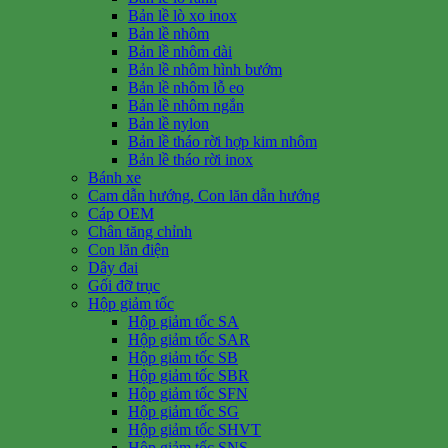
Bản lề lò xo inox
Bản lề nhôm
Bản lề nhôm dài
Bản lề nhôm hình bướm
Bản lề nhôm lỗ eo
Bản lề nhôm ngắn
Bản lề nylon
Bản lề tháo rời hợp kim nhôm
Bản lề tháo rời inox
Bánh xe
Cam dẫn hướng, Con lăn dẫn hướng
Cáp OEM
Chân tăng chỉnh
Con lăn điện
Dây đai
Gối đỡ trục
Hộp giảm tốc
Hộp giảm tốc SA
Hộp giảm tốc SAR
Hộp giảm tốc SB
Hộp giảm tốc SBR
Hộp giảm tốc SFN
Hộp giảm tốc SG
Hộp giảm tốc SHVT
Hộp giảm tốc SNS