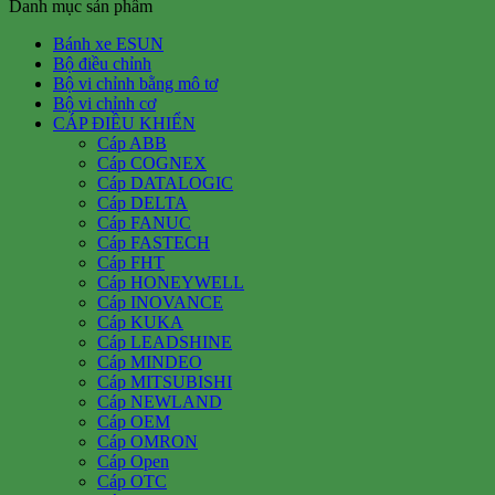
Danh mục sản phẩm
Bánh xe ESUN
Bộ điều chỉnh
Bộ vi chỉnh bằng mô tơ
Bộ vi chỉnh cơ
CÁP ĐIỀU KHIỂN
Cáp ABB
Cáp COGNEX
Cáp DATALOGIC
Cáp DELTA
Cáp FANUC
Cáp FASTECH
Cáp FHT
Cáp HONEYWELL
Cáp INOVANCE
Cáp KUKA
Cáp LEADSHINE
Cáp MINDEO
Cáp MITSUBISHI
Cáp NEWLAND
Cáp OEM
Cáp OMRON
Cáp Open
Cáp OTC