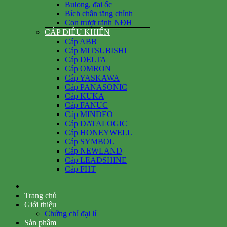
Bulong, đai ốc
Bích chân tăng chỉnh
Con trượt rãnh NĐH
CÁP ĐIỀU KHIỂN
Cáp ABB
Cáp MITSUBISHI
Cáp DELTA
Cáp OMRON
Cáp YASKAWA
Cáp PANASONIC
Cáp KUKA
Cáp FANUC
Cáp MINDEO
Cáp DATALOGIC
Cáp HONEYWELL
Cáp SYMBOL
Cáp NEWLAND
Cáp LEADSHINE
Cáp FHT
Trang chủ
Giới thiệu
Chứng chỉ đại lí
Sản phẩm