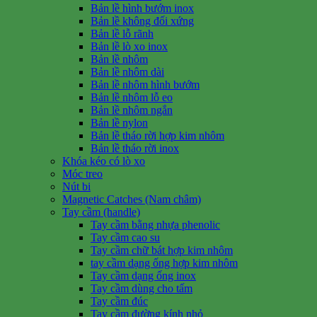
Bản lề hình bướm inox
Bản lề không đối xứng
Bản lề lỗ rãnh
Bản lề lò xo inox
Bản lề nhôm
Bản lề nhôm dài
Bản lề nhôm hình bướm
Bản lề nhôm lỗ eo
Bản lề nhôm ngắn
Bản lề nylon
Bản lề tháo rời hợp kim nhôm
Bản lề tháo rời inox
Khóa kéo có lò xo
Móc treo
Nút bi
Magnetic Catches (Nam châm)
Tay cầm (handle)
Tay cầm bằng nhựa phenolic
Tay cầm cao su
Tay cầm chữ bát hợp kim nhôm
tay cầm dạng ống hợp kim nhôm
Tay cầm dạng ống inox
Tay cầm dùng cho tấm
Tay cầm đúc
Tay cầm đường kính nhỏ