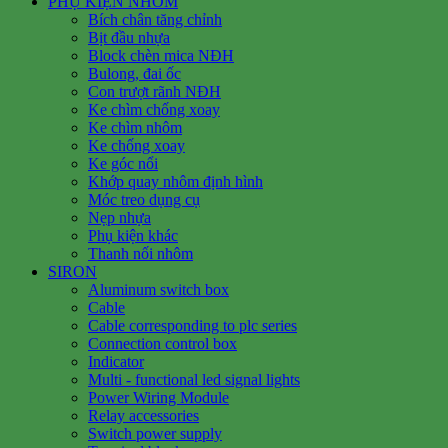
PHỤ KIỆN NHÔM
Bích chân tăng chỉnh
Bịt đầu nhựa
Block chèn mica NĐH
Bulong, đai ốc
Con trượt rãnh NĐH
Ke chìm chống xoay
Ke chìm nhôm
Ke chống xoay
Ke góc nổi
Khớp quay nhôm định hình
Móc treo dụng cụ
Nẹp nhựa
Phụ kiện khác
Thanh nối nhôm
SIRON
Aluminum switch box
Cable
Cable corresponding to plc series
Connection control box
Indicator
Multi - functional led signal lights
Power Wiring Module
Relay accessories
Switch power supply