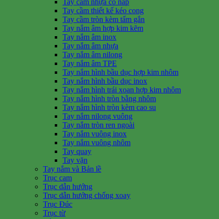
Tay cầm nhựa có nắp
Tay cầm thiết kế kéo cong
Tay cầm tròn kèm tấm gắn
Tay nắm âm hợp kim kẽm
Tay nắm âm inox
Tay nắm âm nhựa
Tay nắm âm nilong
Tay nắm âm TPE
Tay nắm hình bầu dục hợp kim nhôm
Tay nắm hình bầu dục inox
Tay nắm hình trái xoan hợp kim nhôm
Tay nắm hình tròn bằng nhôm
Tay nắm hình tròn kèm cao su
Tay nắm nilong vuông
Tay nắm tròn ren ngoài
Tay nắm vuông inox
Tay nắm vuông nhôm
Tay quay
Tay vặn
Tay nắm và Bản lề
Trục cam
Trục dẫn hướng
Trục dẫn hướng chống xoay
Trục Đúc
Trục từ