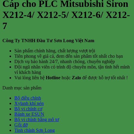
Cáp cho PLC Mitsubishi Siron
X212-4/ X212-5/ X212-6/ X212-
7
Công Ty TNHH Đầu Tư Sơn Long Việt Nam
Sản phẩm chính hãng, chất lượng vượt trội
Tiên phong về giá cả, đem đến sản phẩm tốt nhất cho bạn
Dịch vụ bảo hành 24/7, nhanh chóng, chuyên nghiệp
Đội ngũ nhân viên có trình độ chuyên môn, tận tình hết mình
vì khách hàng
Vui lòng liên hệ
Hotline
hoặc
Zalo
để được hỗ trợ tốt nhất !
Danh mục sản phẩm
Bộ điều chỉnh
Xylanh khí nén
Bộ vi chỉnh cơ
Bánh xe ESUN
Bộ vi chỉnh bằng mô tơ
Gối đỡ
Tinh chỉnh Sơn Long