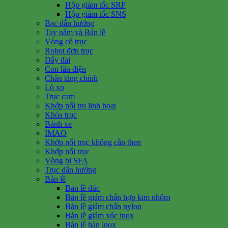
Hộp giảm tốc SRF
Hộp giảm tốc SNS
Bạc dẫn hướng
Tay nắm và Bản lề
Vòng cổ trục
Robot đơn trục
Dây đai
Con lăn điện
Chân tăng chỉnh
Lò xo
Trục cam
Khớp nối trụ linh hoạt
Khóa trục
Bánh xe
IMAO
Khớp nối trục không cần then
Khớp nối trục
Vòng bi SFA
Trục dẫn hướng
Bản lề
Bản lề đúc
Bản lề giảm chấn hợp kim nhôm
Bản lề giảm chấn nylon
Bản lề giảm xóc inox
Bản lề hàn inox