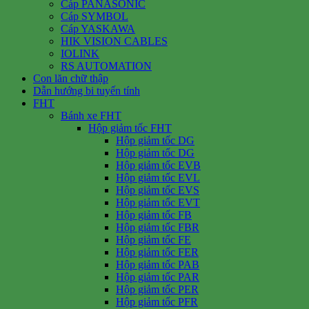
Cáp PANASONIC
Cáp SYMBOL
Cáp YASKAWA
HIK VISION CABLES
IOLINK
RS AUTOMATION
Con lăn chữ thập
Dẫn hướng bi tuyến tính
FHT
Bánh xe FHT
Hộp giảm tốc FHT
Hộp giảm tốc DG
Hộp giảm tốc DG
Hộp giảm tốc EVB
Hộp giảm tốc EVL
Hộp giảm tốc EVS
Hộp giảm tốc EVT
Hộp giảm tốc FB
Hộp giảm tốc FBR
Hộp giảm tốc FE
Hộp giảm tốc FER
Hộp giảm tốc PAB
Hộp giảm tốc PAR
Hộp giảm tốc PER
Hộp giảm tốc PFR