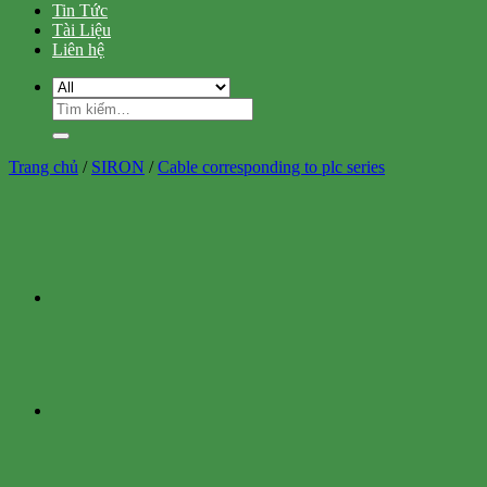
Tin Tức
Tài Liệu
Liên hệ
Tìm
kiếm:
Trang chủ
/
SIRON
/
Cable corresponding to plc series