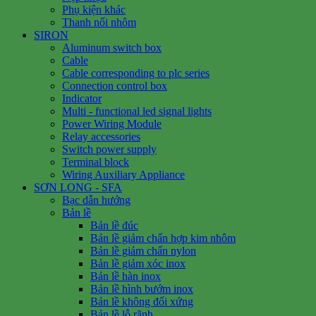
Phụ kiện khác
Thanh nối nhôm
SIRON
Aluminum switch box
Cable
Cable corresponding to plc series
Connection control box
Indicator
Multi - functional led signal lights
Power Wiring Module
Relay accessories
Switch power supply
Terminal block
Wiring Auxiliary Appliance
SƠN LONG - SFA
Bạc dẫn hướng
Bản lề
Bản lề đúc
Bản lề giảm chấn hợp kim nhôm
Bản lề giảm chấn nylon
Bản lề giảm xóc inox
Bản lề hàn inox
Bản lề hình bướm inox
Bản lề không đối xứng
Bản lề lỗ rãnh