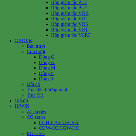
Hộp giảm tốc PLE
Hộp giảm tốc PLF
Hộp giảm tốc VRB
Hộp giảm tốc VRL
Hộp giảm tốc VRS
Hộp giảm tốc VRT
Hộp giảm tốc VSRF
GAOJ-K
Bàn trượt
Con trượt
Dòng G
Dòng K
Dòng M
Dòng S
Dòng V
Gối đỡ
Trục dẫn hướng mini
Trục Vít
Gối đỡ
HIWIN
AG series
CG series
CGH-CA/CGH-HA
CGW-CC/CGW-HC
EG series