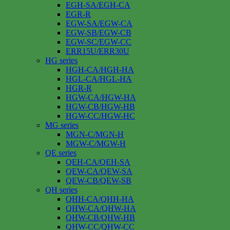
EGH-SA/EGH-CA
EGR-R
EGW-SA/EGW-CA
EGW-SB/EGW-CB
EGW-SC/EGW-CC
ERR15U/ERR30U
HG series
HGH-CA/HGH-HA
HGL-CA/HGL-HA
HGR-R
HGW-CA/HGW-HA
HGW-CB/HGW-HB
HGW-CC/HGW-HC
MG series
MGN-C/MGN-H
MGW-C/MGW-H
QE series
QEH-CA/QEH-SA
QEW-CA/QEW-SA
QEW-CB/QEW-SB
QH series
QHH-CA/QHH-HA
QHW-CA/QHW-HA
QHW-CB/QHW-HB
QHW-CC/QHW-CC