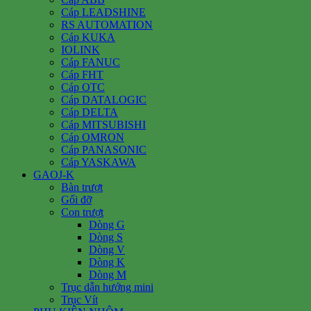
Cáp LEADSHINE
RS AUTOMATION
Cáp KUKA
IOLINK
Cáp FANUC
Cáp FHT
Cáp OTC
Cáp DATALOGIC
Cáp DELTA
Cáp MITSUBISHI
Cáp OMRON
Cáp PANASONIC
Cáp YASKAWA
GAOJ-K
Bàn trượt
Gối đỡ
Con trượt
Dòng G
Dòng S
Dòng V
Dòng K
Dòng M
Trục dẫn hướng mini
Trục Vít