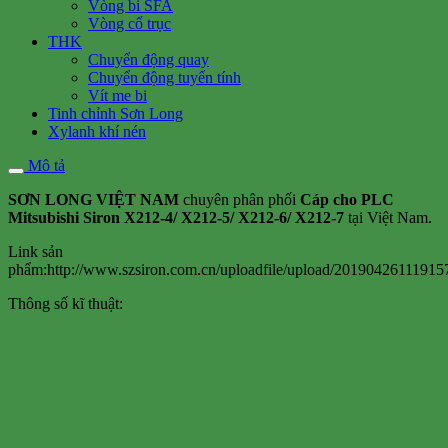
Vòng bi SFA
Vòng cổ trục
THK
Chuyển động quay
Chuyển động tuyến tính
Vít me bi
Tinh chỉnh Sơn Long
Xylanh khí nén
Mô tả
SƠN LONG VIỆT NAM
chuyên phân phối
Cáp cho PLC
Mitsubishi Siron X212-4/ X212-5/ X212-6/ X212-7
tại Việt Nam.
Link sản
phẩm:http://www.szsiron.com.cn/uploadfile/upload/20190426111915
Thông số kĩ thuật: