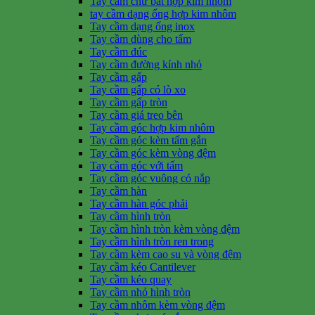
Tay cầm chữ bát hợp kim nhôm
tay cầm dạng ống hợp kim nhôm
Tay cầm dạng ống inox
Tay cầm dùng cho tấm
Tay cầm đúc
Tay cầm đường kính nhỏ
Tay cầm gấp
Tay cầm gấp có lò xo
Tay cầm gấp tròn
Tay cầm giá treo bên
Tay cầm góc hợp kim nhôm
Tay cầm góc kèm tấm gắn
Tay cầm góc kèm vòng đệm
Tay cầm góc với tấm
Tay cầm góc vuông có nắp
Tay cầm hàn
Tay cầm hàn góc phải
Tay cầm hình tròn
Tay cầm hình tròn kèm vòng đệm
Tay cầm hình tròn ren trong
Tay cầm kèm cao su và vòng đệm
Tay cầm kéo Cantilever
Tay cầm kéo quay
Tay cầm nhỏ hình tròn
Tay cầm nhôm kèm vòng đệm