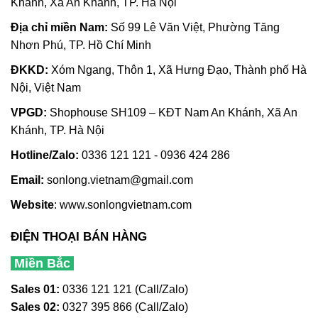
Khánh, Xã An Khánh, TP. Hà Nội
Địa chỉ miền Nam:
Số 99 Lê Văn Việt, Phường Tăng
Nhơn Phú, TP. Hồ Chí Minh
ĐKKD:
Xóm Ngang, Thôn 1, Xã Hưng Đạo, Thành phố Hà
Nội, Việt Nam
VPGD:
Shophouse SH109 – KĐT Nam An Khánh, Xã An
Khánh, TP. Hà Nội
Hotline/Zalo:
0336 121 121 - 0936 424 286
Email:
sonlong.vietnam@gmail.com
Website
:
www.sonlongvietnam.com
ĐIỆN THOẠI BÁN HÀNG
Miền Bắc
Sales 01:
0336 121 121 (Call/Zalo)
Sales 02:
0327 395 866 (Call/Zalo)