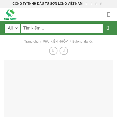
Skip
CÔNG TY TNHH ĐẦU TƯ SƠN LONG VIỆT NAM
to
content
Tìm
kiếm:
Trang chủ
/
PHỤ KIỆN NHÔM
/
Bulong, đai ốc