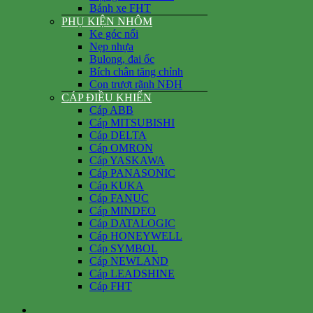
Bánh xe FHT
PHỤ KIỆN NHÔM
Ke góc nổi
Nẹp nhựa
Bulong, đai ốc
Bích chân tăng chỉnh
Con trượt rãnh NĐH
CÁP ĐIỀU KHIỂN
Cáp ABB
Cáp MITSUBISHI
Cáp DELTA
Cáp OMRON
Cáp YASKAWA
Cáp PANASONIC
Cáp KUKA
Cáp FANUC
Cáp MINDEO
Cáp DATALOGIC
Cáp HONEYWELL
Cáp SYMBOL
Cáp NEWLAND
Cáp LEADSHINE
Cáp FHT