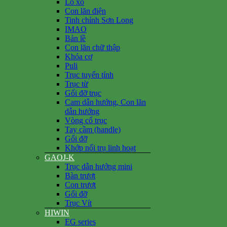
Lò xo
Con lăn điện
Tinh chỉnh Sơn Long
IMAO
Bản lề
Con lăn chữ thập
Khóa cơ
Puli
Trục tuyến tính
Trục từ
Gối đỡ trục
Cam dẫn hướng, Con lăn
dẫn hướng
Vòng cổ trục
Tay cầm (handle)
Gối đỡ
Khớp nối trụ linh hoạt
GAOJ-K
Trục dẫn hướng mini
Bàn trượt
Con trượt
Gối đỡ
Trục Vít
HIWIN
EG series