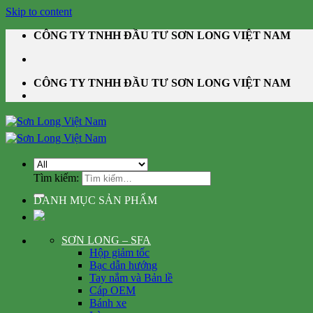
Skip to content
CÔNG TY TNHH ĐẦU TƯ SƠN LONG VIỆT NAM
CÔNG TY TNHH ĐẦU TƯ SƠN LONG VIỆT NAM
Tìm kiếm:
DANH MỤC SẢN PHẨM
SƠN LONG – SFA
Hộp giảm tốc
Bạc dẫn hướng
Tay nắm và Bản lề
Cáp OEM
Bánh xe