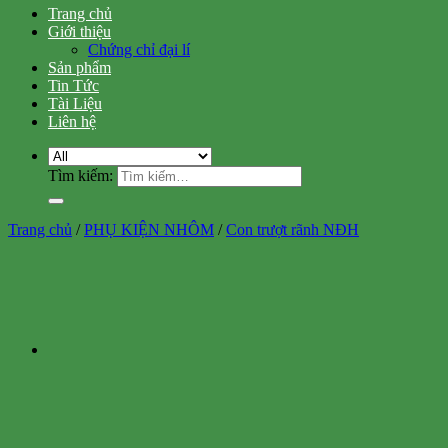
Trang chủ
Giới thiệu
Chứng chỉ đại lí
Sản phẩm
Tin Tức
Tài Liệu
Liên hệ
Tìm kiếm:
Trang chủ
/
PHỤ KIỆN NHÔM
/
Con trượt rãnh NĐH