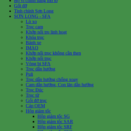
Bộ vi chỉnh bằng mô tơ
Gối đỡ
Tinh chỉnh Sơn Long
SƠN LONG - SFA
Lò xo
Trục cam
Khớp nối trụ linh hoạt
Khóa trục
Bánh xe
IMAO
Khớp nối trục không cần then
Khớp nối trục
Vòng bi SFA
Trục dẫn hướng
Puli
Trục dẫn hướng chống xoay
Cam dẫn hướng, Con lăn dẫn hướng
Trục Đúc
Trục từ
Gối đỡ trục
Cáp OEM
Hộp giảm tốc
Hộp giảm tốc SG
Hộp giảm tốc SAR
Hộp giảm tốc SRF