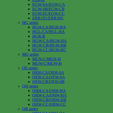
EGW-SA/EGW-CA
EGW-SB/EGW-CB
EGW-SC/EGW-CC
ERR15U/ERR30U
HG series
HGH-CA/HGH-HA
HGL-CA/HGL-HA
HGR-R
HGW-CA/HGW-HA
HGW-CB/HGW-HB
HGW-CC/HGW-HC
MG series
MGN-C/MGN-H
MGW-C/MGW-H
QE series
QEH-CA/QEH-SA
QEW-CA/QEW-SA
QEW-CB/QEW-SB
QH series
QHH-CA/QHH-HA
QHW-CA/QHW-HA
QHW-CB/QHW-HB
QHW-CC/QHW-CC
QR series