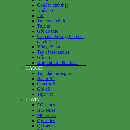
Con lăn chữ thập
Khóa cơ
Puli
Trục tuyến tính
Trục từ
Gối đỡ trục
Cam dẫn hướng, Con lăn
dẫn hướng
Vòng cổ trục
Tay cầm (handle)
Gối đỡ
Khớp nối trụ linh hoạt
GAOJ-K
Trục dẫn hướng mini
Bàn trượt
Con trượt
Gối đỡ
Trục Vít
HIWIN
EG series
HG series
MG series
QE series
QH series