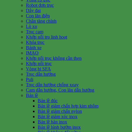
Robot đơn trục
Dây đai
Con lăn điện
Chân tăng chỉnh
Lò xo
Trục cam
Khớp nối trụ linh hoạt
Khóa trục
Bánh xe
IMAO
Khớp nối trục không cần then
Khớp nối trục
Vòng bi SFA
Trục dẫn hướng
Puli
Trục dẫn hướng chống xoay
Cam dẫn hướng, Con lăn dẫn hướng
Bản lề
Bản lề đúc
Bản lề giảm chấn hợp kim nhôm
Bản lề giảm chấn nylon
Bản lề giảm xóc inox
Bản lề hàn inox
Bản lề hình bướm inox