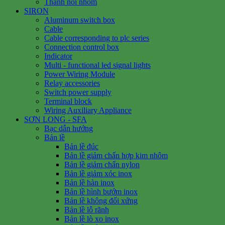
Thanh nối nhôm
SIRON
Aluminum switch box
Cable
Cable corresponding to plc series
Connection control box
Indicator
Multi - functional led signal lights
Power Wiring Module
Relay accessories
Switch power supply
Terminal block
Wiring Auxiliary Appliance
SƠN LONG - SFA
Bạc dẫn hướng
Bản lề
Bản lề đúc
Bản lề giảm chấn hợp kim nhôm
Bản lề giảm chấn nylon
Bản lề giảm xóc inox
Bản lề hàn inox
Bản lề hình bướm inox
Bản lề không đối xứng
Bản lề lỗ rãnh
Bản lề lò xo inox