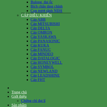
Bulong, đai ốc
Bích chân tăng chỉnh
Con trượt rãnh NĐH
CÁP ĐIỀU KHIỂN
Cáp ABB
Cáp MITSUBISHI
Cáp DELTA
Cáp OMRON
Cáp YASKAWA
Cáp PANASONIC
Cáp KUKA
Cáp FANUC
Cáp MINDEO
Cáp DATALOGIC
Cáp HONEYWELL
Cáp SYMBOL
Cáp NEWLAND
Cáp LEADSHINE
Cáp FHT
Trang chủ
Giới thiệu
Chứng chỉ đại lí
Sản phẩm