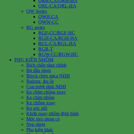
QRH-CA/QRH-HA
QRL-CA/QRL-HA
QW Series
QWH-CA
QWW-CC
RG series
RGF-CC/RGF-HC
RGH-CA/RGH-HA
RGL-CA/RGL-HA
RGR-T
RGW-CC/RGW-HC
PHỤ KIỆN NHÔM
Bích chân tăng chỉnh
Bịt đầu nhựa
Block chèn mica NĐH
Bulong, đai ốc
Con trượt rãnh NĐH
Ke chìm chống xoay
Ke chìm nhôm
Ke chống xoay
Ke góc nổi
Khớp quay nhôm định hình
Móc treo dụng cụ
Nẹp nhựa
Phụ kiện khác