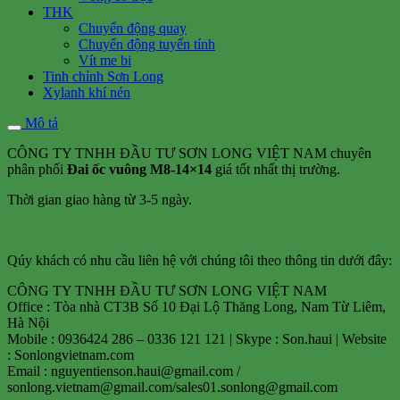
THK
Chuyển động quay
Chuyển động tuyến tính
Vít me bi
Tinh chỉnh Sơn Long
Xylanh khí nén
Mô tả
CÔNG TY TNHH ĐẦU TƯ SƠN LONG VIỆT NAM chuyên
phân phối
Đai ốc vuông M8-14×14
giá tốt nhất thị trường.
Thời gian giao hàng từ 3-5 ngày.
Qúy khách có nhu cầu liên hệ với chúng tôi theo thông tin dưới đây:
CÔNG TY TNHH ĐẦU TƯ SƠN LONG VIỆT NAM
Office : Tòa nhà CT3B Số 10 Đại Lộ Thăng Long, Nam Từ Liêm,
Hà Nội
Mobile : 0936424 286 – 0336 121 121 | Skype : Son.haui | Website
: Sonlongvietnam.com
Email : nguyentienson.haui@gmail.com /
sonlong.vietnam@gmail.com/sales01.sonlong@gmail.com