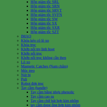
Hộp giảm tốc SRL
Hộp giảm tốc SRN
Hộp giảm tốc SRVT
Hộp giảm tốc SVFN
Hộp giảm tốc SW
Hộp giảm tốc SX
Hộp giảm tốc SXR
Hộp giảm tốc SZT
IMAO
Khóa kéo có lò xo
Khóa trục
Khớp nối trụ linh hoạt
Khớp nối trục
Khớp nối trục không cần then
Lò xo
Magnetic Catches (Nam châm)
Móc treo
Nút bi
Puli
Robot đơn trục
Tay cầm (handle)
Tay cầm bằng nhựa phenolic
Tay cầm cao su
Tay cầm chữ bát hợp kim nhôm
tay cầm dạng ống hợp kim nhôm