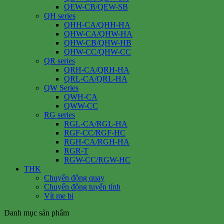
QEW-CB/QEW-SB
QH series
QHH-CA/QHH-HA
QHW-CA/QHW-HA
QHW-CB/QHW-HB
QHW-CC/QHW-CC
QR series
QRH-CA/QRH-HA
QRL-CA/QRL-HA
QW Series
QWH-CA
QWW-CC
RG series
RGL-CA/RGL-HA
RGF-CC/RGF-HC
RGH-CA/RGH-HA
RGR-T
RGW-CC/RGW-HC
THK
Chuyển động quay
Chuyển động tuyến tính
Vít me bi
Danh mục sản phẩm