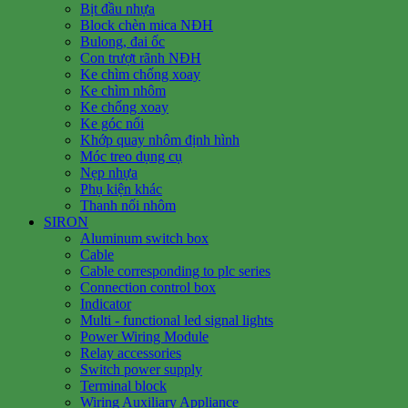
Bịt đầu nhựa
Block chèn mica NĐH
Bulong, đai ốc
Con trượt rãnh NĐH
Ke chìm chống xoay
Ke chìm nhôm
Ke chống xoay
Ke góc nổi
Khớp quay nhôm định hình
Móc treo dụng cụ
Nẹp nhựa
Phụ kiện khác
Thanh nối nhôm
SIRON
Aluminum switch box
Cable
Cable corresponding to plc series
Connection control box
Indicator
Multi - functional led signal lights
Power Wiring Module
Relay accessories
Switch power supply
Terminal block
Wiring Auxiliary Appliance