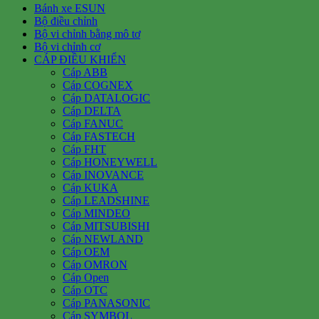
Bánh xe ESUN
Bộ điều chỉnh
Bộ vi chỉnh bằng mô tơ
Bộ vi chỉnh cơ
CÁP ĐIỀU KHIỂN
Cáp ABB
Cáp COGNEX
Cáp DATALOGIC
Cáp DELTA
Cáp FANUC
Cáp FASTECH
Cáp FHT
Cáp HONEYWELL
Cáp INOVANCE
Cáp KUKA
Cáp LEADSHINE
Cáp MINDEO
Cáp MITSUBISHI
Cáp NEWLAND
Cáp OEM
Cáp OMRON
Cáp Open
Cáp OTC
Cáp PANASONIC
Cáp SYMBOL