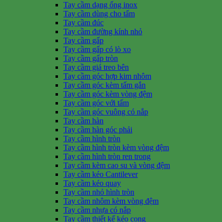
Tay cầm dạng ống inox
Tay cầm dùng cho tấm
Tay cầm đúc
Tay cầm đường kính nhỏ
Tay cầm gấp
Tay cầm gấp có lò xo
Tay cầm gấp tròn
Tay cầm giá treo bên
Tay cầm góc hợp kim nhôm
Tay cầm góc kèm tấm gắn
Tay cầm góc kèm vòng đệm
Tay cầm góc với tấm
Tay cầm góc vuông có nắp
Tay cầm hàn
Tay cầm hàn góc phải
Tay cầm hình tròn
Tay cầm hình tròn kèm vòng đệm
Tay cầm hình tròn ren trong
Tay cầm kèm cao su và vòng đệm
Tay cầm kéo Cantilever
Tay cầm kéo quay
Tay cầm nhỏ hình tròn
Tay cầm nhôm kèm vòng đệm
Tay cầm nhựa có nắp
Tay cầm thiết kế kéo cong