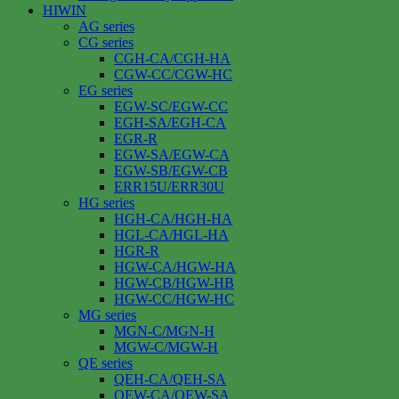
HIWIN
AG series
CG series
CGH-CA/CGH-HA
CGW-CC/CGW-HC
EG series
EGW-SC/EGW-CC
EGH-SA/EGH-CA
EGR-R
EGW-SA/EGW-CA
EGW-SB/EGW-CB
ERR15U/ERR30U
HG series
HGH-CA/HGH-HA
HGL-CA/HGL-HA
HGR-R
HGW-CA/HGW-HA
HGW-CB/HGW-HB
HGW-CC/HGW-HC
MG series
MGN-C/MGN-H
MGW-C/MGW-H
QE series
QEH-CA/QEH-SA
QEW-CA/QEW-SA