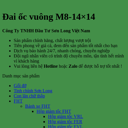
Đai ốc vuông M8-14×14
Công Ty TNHH Đầu Tư Sơn Long Việt Nam
Sản phẩm chính hãng, chất lượng vượt trội
Tiên phong về giá cả, đem đến sản phẩm tốt nhất cho bạn
Dịch vụ bảo hành 24/7, nhanh chóng, chuyên nghiệp
Đội ngũ nhân viên có trình độ chuyên môn, tận tình hết mình
vì khách hàng
Vui lòng liên hệ
Hotline
hoặc
Zalo
để được hỗ trợ tốt nhất !
Danh mục sản phẩm
Gối đỡ
Tinh chỉnh Sơn Long
Con lăn chữ thập
FHT
Bánh xe FHT
Hộp giảm tốc FHT
Hộp giảm tốc VRL
Hộp giảm tốc FER
Hộp giảm tốc EVL