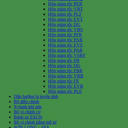
Hộp giảm tốc PER
Hộp giảm tốc VRT
Hộp giảm tốc PLF
Hộp giảm tốc EVT
Hộp giảm tốc DG
Hộp giảm tốc VRS
Hộp giảm tốc PFR
Hộp giảm tốc PAB
Hộp giảm tốc EVS
Hộp giảm tốc PAR
Hộp giảm tốc VSRF
Hộp giảm tốc FB
Hộp giảm tốc DG
Hộp giảm tốc FBR
Hộp giảm tốc VRB
Hộp giảm tốc FE
Hộp giảm tốc EVB
Hộp giảm tốc PLE
Dẫn hướng bi tuyến tính
Bộ điều chỉnh
Xylanh khí nén
Bộ vi chỉnh cơ
Bánh xe ESUN
Bộ vi chỉnh bằng mô tơ
SƠN LONG - SFA