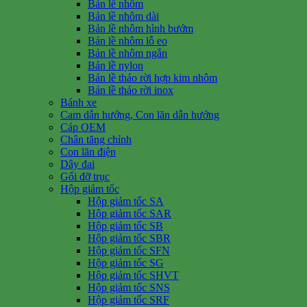
Bản lề nhôm
Bản lề nhôm dài
Bản lề nhôm hình bướm
Bản lề nhôm lỗ eo
Bản lề nhôm ngắn
Bản lề nylon
Bản lề tháo rời hợp kim nhôm
Bản lề tháo rời inox
Bánh xe
Cam dẫn hướng, Con lăn dẫn hướng
Cáp OEM
Chân tăng chỉnh
Con lăn điện
Dây đai
Gối đỡ trục
Hộp giảm tốc
Hộp giảm tốc SA
Hộp giảm tốc SAR
Hộp giảm tốc SB
Hộp giảm tốc SBR
Hộp giảm tốc SFN
Hộp giảm tốc SG
Hộp giảm tốc SHVT
Hộp giảm tốc SNS
Hộp giảm tốc SRF