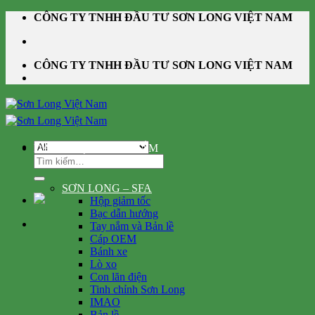
Skip
CÔNG TY TNHH ĐẦU TƯ SƠN LONG VIỆT NAM
to
content
CÔNG TY TNHH ĐẦU TƯ SƠN LONG VIỆT NAM
DANH MỤC SẢN PHẨM
Tìm
kiếm:
SƠN LONG – SFA
Hộp giảm tốc
Bạc dẫn hướng
Tay nắm và Bản lề
Cáp OEM
Bánh xe
Lò xo
Con lăn điện
Tinh chỉnh Sơn Long
IMAO
Bản lề