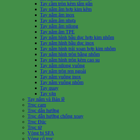
Tay cầm tròn kèm tấm gắn
Tay nắm âm hợp kim kẽm
Tay nắm âm inox
Tay nắm âm nhựa
Tay nắm âm nilong
Tay nắm âm TPE
Tay nắm hình bầu dục hợp kim nhôm
Tay nắm hình bầu dục inox
Tay nắm hình trái xoan hợp kim nhôm
Tay nắm hình tròn bằng nhôm
Tay nắm hình tròn kèm cao su
Tay nắm nilong vuông
Tay nắm tròn ren ngoài
Tay nắm vuông inox
Tay nắm vuông nhôm
Tay quay
Tay vặn
Tay nắm và Bản lề
Trục cam
Trục dẫn hướng
Trục dẫn hướng chống xoay
Trục Đúc
Trục từ
Vòng bi SFA
Vòng cổ trục