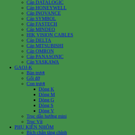
Cáp DATALOGIC
Cáp HONEYWELL
Cáp INOVANCE
Cáp SYMBOL
Cáp FASTECH
Cáp MINDEO
HIK VISION CABLES
Cáp DELTA
Cáp MITSUBISHI
Cáp OMRON
Cáp PANASONIC
Cáp YASKAWA
GAOJ-K
Bàn trượt
Gối đỡ
Con trượt
Dòng K
Dòng M
Dòng G
Dòng S
Dòng V
Trục dẫn hướng mini
Trục Vít
PHỤ KIỆN NHÔM
Bích chân tăng chỉnh