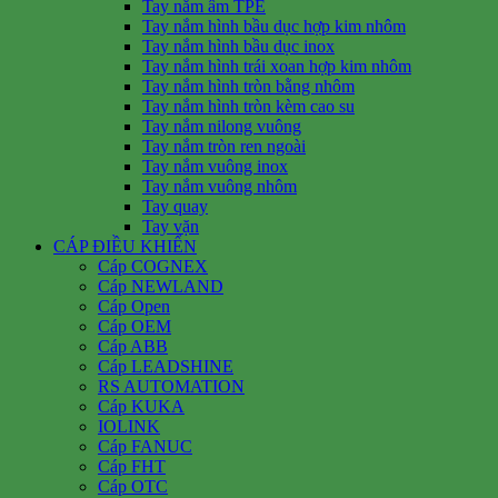
Tay nắm âm TPE
Tay nắm hình bầu dục hợp kim nhôm
Tay nắm hình bầu dục inox
Tay nắm hình trái xoan hợp kim nhôm
Tay nắm hình tròn bằng nhôm
Tay nắm hình tròn kèm cao su
Tay nắm nilong vuông
Tay nắm tròn ren ngoài
Tay nắm vuông inox
Tay nắm vuông nhôm
Tay quay
Tay vặn
CÁP ĐIỀU KHIỂN
Cáp COGNEX
Cáp NEWLAND
Cáp Open
Cáp OEM
Cáp ABB
Cáp LEADSHINE
RS AUTOMATION
Cáp KUKA
IOLINK
Cáp FANUC
Cáp FHT
Cáp OTC