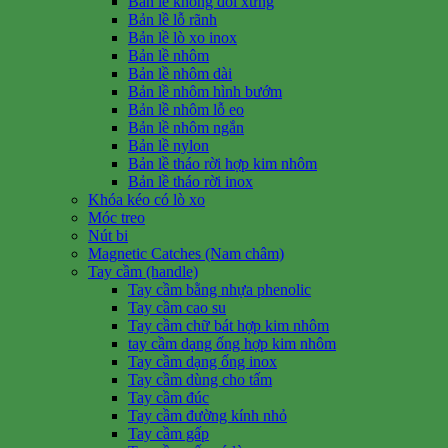
Bản lề không đối xứng
Bản lề lỗ rãnh
Bản lề lò xo inox
Bản lề nhôm
Bản lề nhôm dài
Bản lề nhôm hình bướm
Bản lề nhôm lỗ eo
Bản lề nhôm ngắn
Bản lề nylon
Bản lề tháo rời hợp kim nhôm
Bản lề tháo rời inox
Khóa kéo có lò xo
Móc treo
Nút bi
Magnetic Catches (Nam châm)
Tay cầm (handle)
Tay cầm bằng nhựa phenolic
Tay cầm cao su
Tay cầm chữ bát hợp kim nhôm
tay cầm dạng ống hợp kim nhôm
Tay cầm dạng ống inox
Tay cầm dùng cho tấm
Tay cầm đúc
Tay cầm đường kính nhỏ
Tay cầm gấp