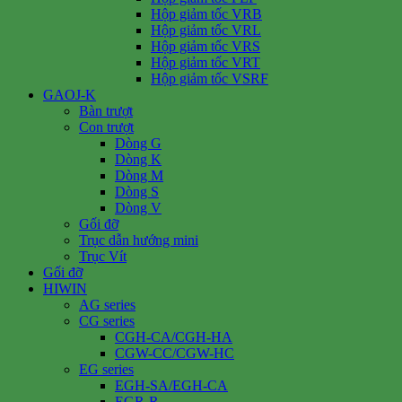
Hộp giảm tốc VRB
Hộp giảm tốc VRL
Hộp giảm tốc VRS
Hộp giảm tốc VRT
Hộp giảm tốc VSRF
GAOJ-K
Bàn trượt
Con trượt
Dòng G
Dòng K
Dòng M
Dòng S
Dòng V
Gối đỡ
Trục dẫn hướng mini
Trục Vít
Gối đỡ
HIWIN
AG series
CG series
CGH-CA/CGH-HA
CGW-CC/CGW-HC
EG series
EGH-SA/EGH-CA
EGR-R