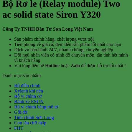
Bộ Rơ le (Relay module) Two
ac solid state Siron Y320
Công Ty TNHH Đầu Tư Sơn Long Việt Nam
Sản phẩm chính hãng, chất lượng vượt trội
Tiên phong về giá cả, đem đến sản phẩm tốt nhất cho bạn
Dịch vụ bảo hành 24/7, nhanh chóng, chuyên nghiệp
Đội ngũ nhân viên có trình độ chuyên môn, tận tình hết mình
vì khách hàng
Vui lòng liên hệ
Hotline
hoặc
Zalo
để được hỗ trợ tốt nhất !
Danh mục sản phẩm
Bộ điều chỉnh
Xylanh khí nén
Bộ vi chỉnh cơ
Bánh xe ESUN
Bộ vi chỉnh bằng mô tơ
Gối đỡ
Tinh chỉnh Sơn Long
Con lăn chữ thập
FHT