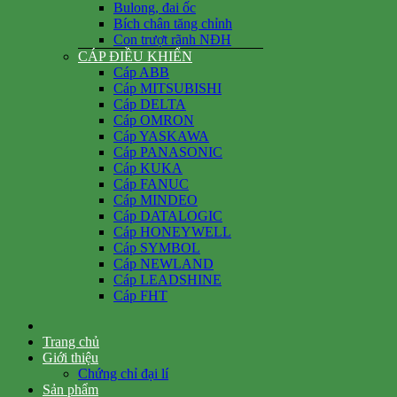
Bulong, đai ốc
Bích chân tăng chỉnh
Con trượt rãnh NĐH
CÁP ĐIỀU KHIỂN
Cáp ABB
Cáp MITSUBISHI
Cáp DELTA
Cáp OMRON
Cáp YASKAWA
Cáp PANASONIC
Cáp KUKA
Cáp FANUC
Cáp MINDEO
Cáp DATALOGIC
Cáp HONEYWELL
Cáp SYMBOL
Cáp NEWLAND
Cáp LEADSHINE
Cáp FHT
Trang chủ
Giới thiệu
Chứng chỉ đại lí
Sản phẩm