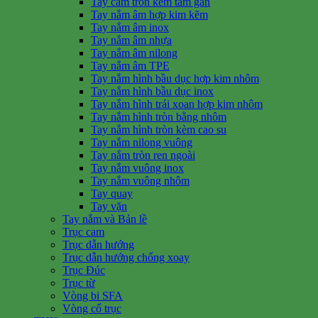
Tay cầm tròn kèm tấm gắn
Tay nắm âm hợp kim kẽm
Tay nắm âm inox
Tay nắm âm nhựa
Tay nắm âm nilong
Tay nắm âm TPE
Tay nắm hình bầu dục hợp kim nhôm
Tay nắm hình bầu dục inox
Tay nắm hình trái xoan hợp kim nhôm
Tay nắm hình tròn bằng nhôm
Tay nắm hình tròn kèm cao su
Tay nắm nilong vuông
Tay nắm tròn ren ngoài
Tay nắm vuông inox
Tay nắm vuông nhôm
Tay quay
Tay vặn
Tay nắm và Bản lề
Trục cam
Trục dẫn hướng
Trục dẫn hướng chống xoay
Trục Đúc
Trục từ
Vòng bi SFA
Vòng cổ trục