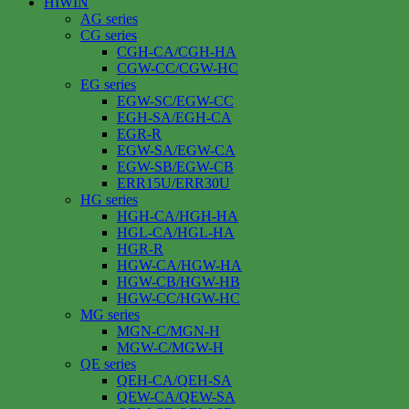
HIWIN
AG series
CG series
CGH-CA/CGH-HA
CGW-CC/CGW-HC
EG series
EGW-SC/EGW-CC
EGH-SA/EGH-CA
EGR-R
EGW-SA/EGW-CA
EGW-SB/EGW-CB
ERR15U/ERR30U
HG series
HGH-CA/HGH-HA
HGL-CA/HGL-HA
HGR-R
HGW-CA/HGW-HA
HGW-CB/HGW-HB
HGW-CC/HGW-HC
MG series
MGN-C/MGN-H
MGW-C/MGW-H
QE series
QEH-CA/QEH-SA
QEW-CA/QEW-SA