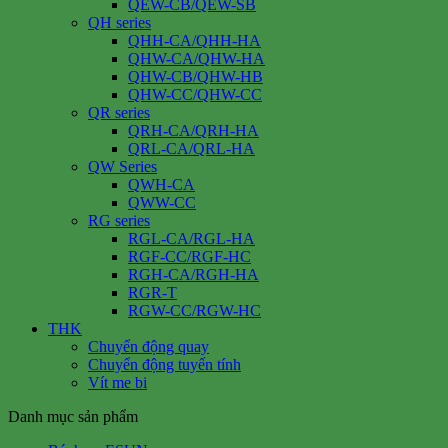
QEW-CB/QEW-SB
QH series
QHH-CA/QHH-HA
QHW-CA/QHW-HA
QHW-CB/QHW-HB
QHW-CC/QHW-CC
QR series
QRH-CA/QRH-HA
QRL-CA/QRL-HA
QW Series
QWH-CA
QWW-CC
RG series
RGL-CA/RGL-HA
RGF-CC/RGF-HC
RGH-CA/RGH-HA
RGR-T
RGW-CC/RGW-HC
THK
Chuyển động quay
Chuyển động tuyến tính
Vít me bi
Danh mục sản phẩm