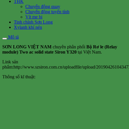
THK
Chuyển động quay
Chuyển động tuyến tính
Vít me bi
Tinh chỉnh Sơn Long
Xylanh khí nén
Mô tả
SƠN LONG VIỆT NAM
chuyên phân phối
Bộ Rơ le (Relay
module) Two ac solid state Siron Y320
tại Việt Nam.
Link sản
phẩm:http://www.szsiron.com.cn/uploadfile/upload/20190426104347
Thông số kĩ thuật: