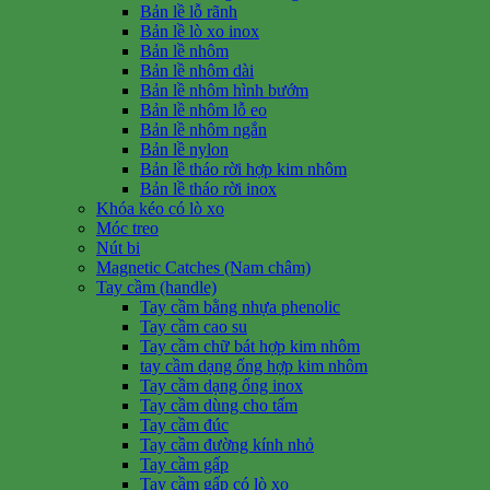
Bản lề lỗ rãnh
Bản lề lò xo inox
Bản lề nhôm
Bản lề nhôm dài
Bản lề nhôm hình bướm
Bản lề nhôm lỗ eo
Bản lề nhôm ngắn
Bản lề nylon
Bản lề tháo rời hợp kim nhôm
Bản lề tháo rời inox
Khóa kéo có lò xo
Móc treo
Nút bi
Magnetic Catches (Nam châm)
Tay cầm (handle)
Tay cầm bằng nhựa phenolic
Tay cầm cao su
Tay cầm chữ bát hợp kim nhôm
tay cầm dạng ống hợp kim nhôm
Tay cầm dạng ống inox
Tay cầm dùng cho tấm
Tay cầm đúc
Tay cầm đường kính nhỏ
Tay cầm gấp
Tay cầm gấp có lò xo