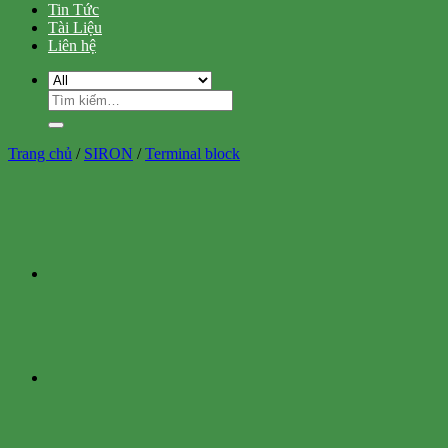
Tin Tức
Tài Liệu
Liên hệ
Tìm
kiếm:
Trang chủ
/
SIRON
/
Terminal block