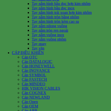
Tay nắm hình bầu dục hợp kim nhôm
Tay nắm hình bầu dục inox
Tay nắm hình trái xoan hợp kim nhôm
Tay nắm hình tròn bằng nhôm
Tay nắm hình tròn kèm cao su
Tay nắm nilong vuông
Tay nắm tròn ren ngoài
Tay nắm vuông inox
Tay nắm vuông nhôm
Tay quay
Tay vặn
CÁP ĐIỀU KHIỂN
Cáp OTC
Cáp DATALOGIC
Cáp HONEYWELL
Cáp INOVANCE
Cáp SYMBOL
Cáp FASTECH
Cáp MINDEO
HIK VISION CABLES
Cáp COGNEX
Cáp NEWLAND
Cáp Open
Cáp OEM
Cáp ABB