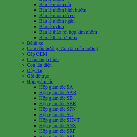
Bản lề nhôm dài
Bản lề nhôm hình bướm
Bản lề nhôm lỗ eo
Bản lề nhôm ngắn
Bản lề nylon
Bản lề tháo rời hợp kim nhôm
Bản lề tháo rời inox
Bánh xe
Cam dẫn hướng, Con lăn dẫn hướng
Cáp OEM
Chân tăng chỉnh
Con lăn điện
Dây đai
Gối đỡ trục
Hộp giảm tốc
Hộp giảm tốc SA
Hộp giảm tốc SAR
Hộp giảm tốc SB
Hộp giảm tốc SBR
Hộp giảm tốc SFN
Hộp giảm tốc SG
Hộp giảm tốc SHVT
Hộp giảm tốc SNS
Hộp giảm tốc SRF
Hộp giảm tốc SRL