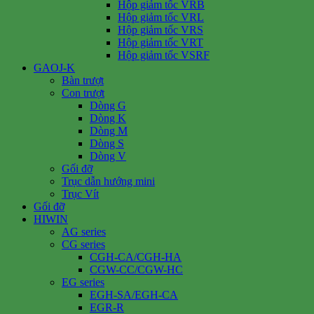
Hộp giảm tốc VRB
Hộp giảm tốc VRL
Hộp giảm tốc VRS
Hộp giảm tốc VRT
Hộp giảm tốc VSRF
GAOJ-K
Bàn trượt
Con trượt
Dòng G
Dòng K
Dòng M
Dòng S
Dòng V
Gối đỡ
Trục dẫn hướng mini
Trục Vít
Gối đỡ
HIWIN
AG series
CG series
CGH-CA/CGH-HA
CGW-CC/CGW-HC
EG series
EGH-SA/EGH-CA
EGR-R