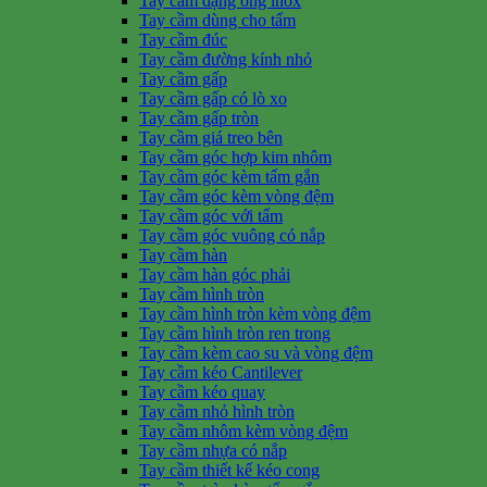
Tay cầm dạng ống inox
Tay cầm dùng cho tấm
Tay cầm đúc
Tay cầm đường kính nhỏ
Tay cầm gấp
Tay cầm gấp có lò xo
Tay cầm gấp tròn
Tay cầm giá treo bên
Tay cầm góc hợp kim nhôm
Tay cầm góc kèm tấm gắn
Tay cầm góc kèm vòng đệm
Tay cầm góc với tấm
Tay cầm góc vuông có nắp
Tay cầm hàn
Tay cầm hàn góc phải
Tay cầm hình tròn
Tay cầm hình tròn kèm vòng đệm
Tay cầm hình tròn ren trong
Tay cầm kèm cao su và vòng đệm
Tay cầm kéo Cantilever
Tay cầm kéo quay
Tay cầm nhỏ hình tròn
Tay cầm nhôm kèm vòng đệm
Tay cầm nhựa có nắp
Tay cầm thiết kế kéo cong