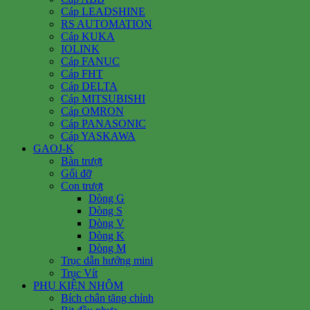
Cáp LEADSHINE
RS AUTOMATION
Cáp KUKA
IOLINK
Cáp FANUC
Cáp FHT
Cáp DELTA
Cáp MITSUBISHI
Cáp OMRON
Cáp PANASONIC
Cáp YASKAWA
GAOJ-K
Bàn trượt
Gối đỡ
Con trượt
Dòng G
Dòng S
Dòng V
Dòng K
Dòng M
Trục dẫn hướng mini
Trục Vít
PHỤ KIỆN NHÔM
Bích chân tăng chỉnh