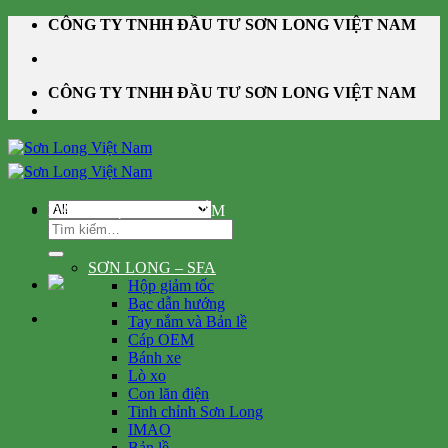
Skip
CÔNG TY TNHH ĐẦU TƯ SƠN LONG VIỆT NAM
to
content
CÔNG TY TNHH ĐẦU TƯ SƠN LONG VIỆT NAM
DANH MỤC SẢN PHẨM
Tìm
kiếm:
SƠN LONG – SFA
Hộp giảm tốc
Bạc dẫn hướng
Tay nắm và Bản lề
Cáp OEM
Bánh xe
Lò xo
Con lăn điện
Tinh chỉnh Sơn Long
IMAO
Bản lề