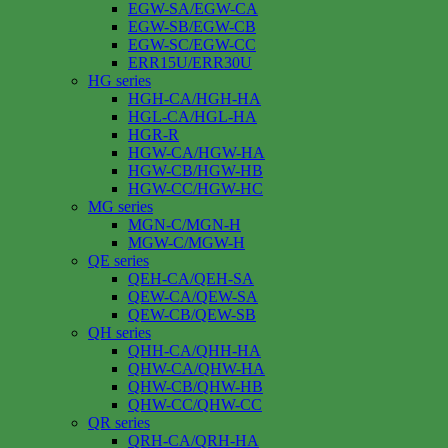
EGW-SA/EGW-CA
EGW-SB/EGW-CB
EGW-SC/EGW-CC
ERR15U/ERR30U
HG series
HGH-CA/HGH-HA
HGL-CA/HGL-HA
HGR-R
HGW-CA/HGW-HA
HGW-CB/HGW-HB
HGW-CC/HGW-HC
MG series
MGN-C/MGN-H
MGW-C/MGW-H
QE series
QEH-CA/QEH-SA
QEW-CA/QEW-SA
QEW-CB/QEW-SB
QH series
QHH-CA/QHH-HA
QHW-CA/QHW-HA
QHW-CB/QHW-HB
QHW-CC/QHW-CC
QR series
QRH-CA/QRH-HA