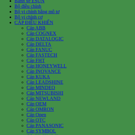
Bánh xe ESUN
Bộ điều chỉnh
Bộ vi chỉnh bằng mô tơ
Bộ vi chỉnh cơ
CÁP ĐIỀU KHIỂN
Cáp ABB
Cáp COGNEX
Cáp DATALOGIC
Cáp DELTA
Cáp FANUC
Cáp FASTECH
Cáp FHT
Cáp HONEYWELL
Cáp INOVANCE
Cáp KUKA
Cáp LEADSHINE
Cáp MINDEO
Cáp MITSUBISHI
Cáp NEWLAND
Cáp OEM
Cáp OMRON
Cáp Open
Cáp OTC
Cáp PANASONIC
Cáp SYMBOL