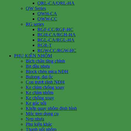
QRL-CA/QRL-HA
QW Series
QWH-CA
QWW-CC
RG series
RGF-CC/RGF-HC
RGH-CA/RGH-HA
RGL-CA/RGL-HA
RGR-T
RGW-CC/RGW-HC
PHỤ KIỆN NHÔM
Bích chân tăng chỉnh
Bịt đầu nhựa
Block chèn mica NĐH
Bulong, đai ốc
Con trượt rãnh NĐH
Ke chìm chống xoay
Ke chìm nhôm
Ke chống xoay
Ke góc nổi
Khớp quay nhôm định hình
Móc treo dụng cụ
Nẹp nhựa
Phụ kiện khác
Thanh nối nhôm