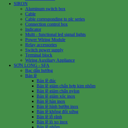
SIRON
Aluminum switch box
Cable
Cable corresponding to plc series
Connection control box
Indicator
Multi - functional led signal lights
Power Wiring Module
Relay accessories
Switch power supply
Terminal block
Wiring Auxiliary Appliance
SƠN LONG - SFA
Bạc dẫn hướng
Bản lề
Bản lề đúc
Bản lề giảm chấn hợp kim nhôm
Bản lề giảm chấn nylon
Bản lề giảm xóc inox
Bản lề hàn inox
Bản lề hình bướm inox
Bản lề không đối xứng
Bản lề lỗ rãnh
Bản lề lò xo inox
Bản lề nhôm