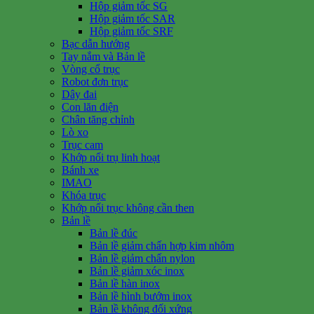
Hộp giảm tốc SG
Hộp giảm tốc SAR
Hộp giảm tốc SRF
Bạc dẫn hướng
Tay nắm và Bản lề
Vòng cổ trục
Robot đơn trục
Dây đai
Con lăn điện
Chân tăng chỉnh
Lò xo
Trục cam
Khớp nối trụ linh hoạt
Bánh xe
IMAO
Khóa trục
Khớp nối trục không cần then
Bản lề
Bản lề đúc
Bản lề giảm chấn hợp kim nhôm
Bản lề giảm chấn nylon
Bản lề giảm xóc inox
Bản lề hàn inox
Bản lề hình bướm inox
Bản lề không đối xứng