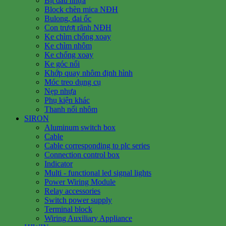
Bịt đầu nhựa
Block chèn mica NĐH
Bulong, đai ốc
Con trượt rãnh NĐH
Ke chìm chống xoay
Ke chìm nhôm
Ke chống xoay
Ke góc nổi
Khớp quay nhôm định hình
Móc treo dụng cụ
Nẹp nhựa
Phụ kiện khác
Thanh nối nhôm
SIRON
Aluminum switch box
Cable
Cable corresponding to plc series
Connection control box
Indicator
Multi - functional led signal lights
Power Wiring Module
Relay accessories
Switch power supply
Terminal block
Wiring Auxiliary Appliance