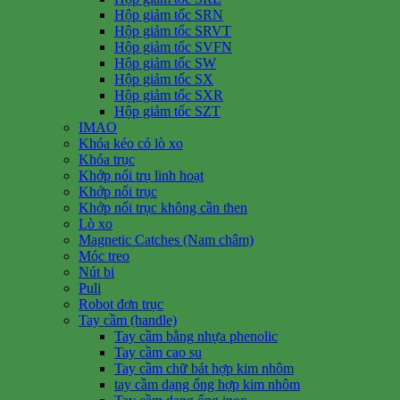
Hộp giảm tốc SRN
Hộp giảm tốc SRVT
Hộp giảm tốc SVFN
Hộp giảm tốc SW
Hộp giảm tốc SX
Hộp giảm tốc SXR
Hộp giảm tốc SZT
IMAO
Khóa kéo có lò xo
Khóa trục
Khớp nối trụ linh hoạt
Khớp nối trục
Khớp nối trục không cần then
Lò xo
Magnetic Catches (Nam châm)
Móc treo
Nút bi
Puli
Robot đơn trục
Tay cầm (handle)
Tay cầm bằng nhựa phenolic
Tay cầm cao su
Tay cầm chữ bát hợp kim nhôm
tay cầm dạng ống hợp kim nhôm