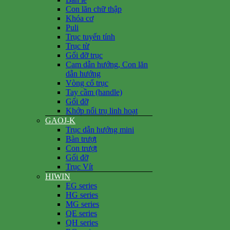
Con lăn chữ thập
Khóa cơ
Puli
Trục tuyến tính
Trục từ
Gối đỡ trục
Cam dẫn hướng, Con lăn
dẫn hướng
Vòng cổ trục
Tay cầm (handle)
Gối đỡ
Khớp nối trụ linh hoạt
GAOJ-K
Trục dẫn hướng mini
Bàn trượt
Con trượt
Gối đỡ
Trục Vít
HIWIN
EG series
HG series
MG series
QE series
QH series