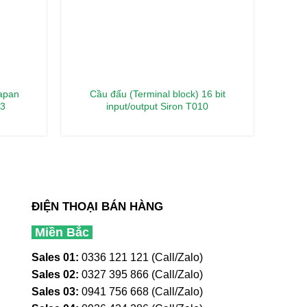
Japan
Cầu đấu (Terminal block) 16 bit
Cầ
33
input/output Siron T010
ĐIỆN THOẠI BÁN HÀNG
Miền Bắc
Sales 01:
0336 121 121 (Call/Zalo)
Sales 02:
0327 395 866 (Call/Zalo)
Sales 03:
0941 756 668 (Call/Zalo)