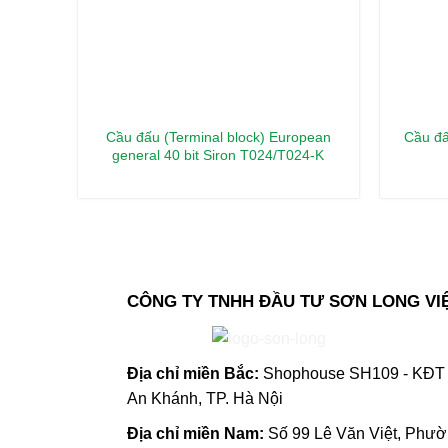
Cầu đấu (Terminal block) European
Cầu đấ
general 40 bit Siron T024/T024-K
CÔNG TY TNHH ĐẦU TƯ SƠN LONG VI
Địa chỉ m
iền Bắc:
Shophouse SH109 - KĐT 
An Khánh, TP. Hà Nội
Địa chỉ miền Nam:
Số 99 Lê Văn Việt, Phư