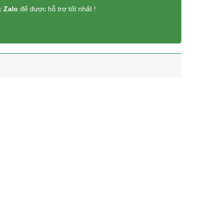
c
Zalo
để được hỗ trợ tốt nhất !