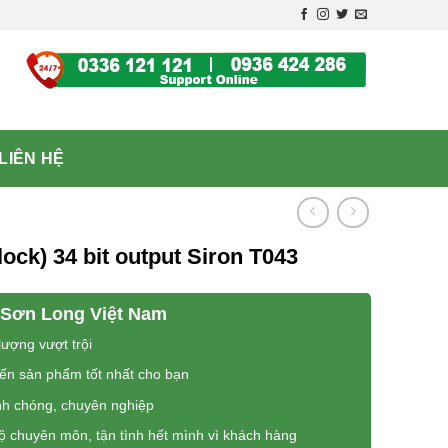
LIÊN HỆ
ock) 34 bit output Siron T043
Sơn Long Việt Nam
ượng vượt trội
đến sản phẩm tốt nhất cho bạn
nh chóng, chuyên nghiệp
độ chuyên môn, tận tình hết mình vì khách hàng