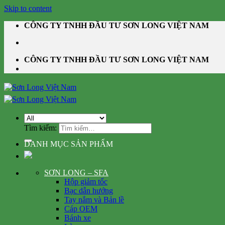
Skip to content
CÔNG TY TNHH ĐẦU TƯ SƠN LONG VIỆT NAM
CÔNG TY TNHH ĐẦU TƯ SƠN LONG VIỆT NAM
Tìm kiếm:
DANH MỤC SẢN PHẨM
SƠN LONG – SFA
Hộp giảm tốc
Bạc dẫn hướng
Tay nắm và Bản lề
Cáp OEM
Bánh xe