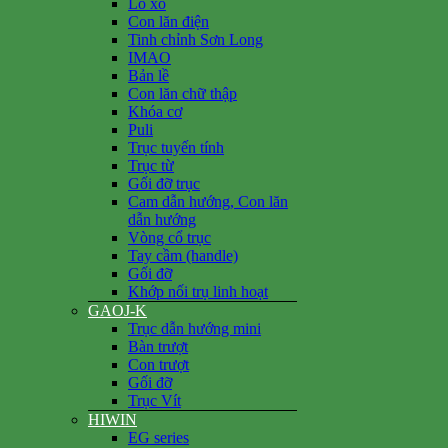
Lò xo
Con lăn điện
Tinh chỉnh Sơn Long
IMAO
Bản lề
Con lăn chữ thập
Khóa cơ
Puli
Trục tuyến tính
Trục từ
Gối đỡ trục
Cam dẫn hướng, Con lăn
dẫn hướng
Vòng cổ trục
Tay cầm (handle)
Gối đỡ
Khớp nối trụ linh hoạt
GAOJ-K
Trục dẫn hướng mini
Bàn trượt
Con trượt
Gối đỡ
Trục Vít
HIWIN
EG series