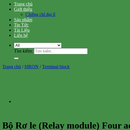
Trang chủ
Giới thiệu
Chứng chỉ đại lí
Sản phẩm
Tin Tức
Tài Liệu
Liên hệ
Tìm kiếm:
Trang chủ
/
SIRON
/
Terminal block
Bộ Rơ le (Relay module) Four ac