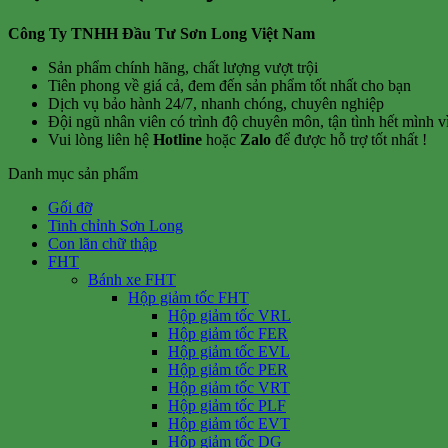
Công Ty TNHH Đầu Tư Sơn Long Việt Nam
Sản phẩm chính hãng, chất lượng vượt trội
Tiên phong về giá cả, đem đến sản phẩm tốt nhất cho bạn
Dịch vụ bảo hành 24/7, nhanh chóng, chuyên nghiệp
Đội ngũ nhân viên có trình độ chuyên môn, tận tình hết mình 
Vui lòng liên hệ
Hotline
hoặc
Zalo
để được hỗ trợ tốt nhất !
Danh mục sản phẩm
Gối đỡ
Tinh chỉnh Sơn Long
Con lăn chữ thập
FHT
Bánh xe FHT
Hộp giảm tốc FHT
Hộp giảm tốc VRL
Hộp giảm tốc FER
Hộp giảm tốc EVL
Hộp giảm tốc PER
Hộp giảm tốc VRT
Hộp giảm tốc PLF
Hộp giảm tốc EVT
Hộp giảm tốc DG