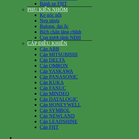
Bánh xe FHT
PHỤ KIỆN NHÔM
Ke góc nổi
Nẹp nhựa
Bulong, đai ốc
Bích chân tăng chỉnh
Con trượt rãnh NĐH
CÁP ĐIỀU KHIỂN
Cáp ABB
Cáp MITSUBISHI
Cáp DELTA
Cáp OMRON
Cáp YASKAWA
Cáp PANASONIC
Cáp KUKA
Cáp FANUC
Cáp MINDEO
Cáp DATALOGIC
Cáp HONEYWELL
Cáp SYMBOL
Cáp NEWLAND
Cáp LEADSHINE
Cáp FHT