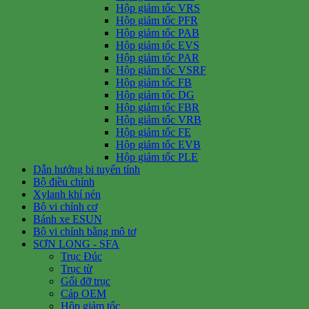
Hộp giảm tốc VRS
Hộp giảm tốc PFR
Hộp giảm tốc PAB
Hộp giảm tốc EVS
Hộp giảm tốc PAR
Hộp giảm tốc VSRF
Hộp giảm tốc FB
Hộp giảm tốc DG
Hộp giảm tốc FBR
Hộp giảm tốc VRB
Hộp giảm tốc FE
Hộp giảm tốc EVB
Hộp giảm tốc PLE
Dẫn hướng bi tuyến tính
Bộ điều chỉnh
Xylanh khí nén
Bộ vi chỉnh cơ
Bánh xe ESUN
Bộ vi chỉnh bằng mô tơ
SƠN LONG - SFA
Trục Đúc
Trục từ
Gối đỡ trục
Cáp OEM
Hộp giảm tốc