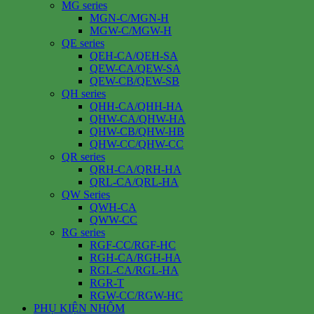
MG series
MGN-C/MGN-H
MGW-C/MGW-H
QE series
QEH-CA/QEH-SA
QEW-CA/QEW-SA
QEW-CB/QEW-SB
QH series
QHH-CA/QHH-HA
QHW-CA/QHW-HA
QHW-CB/QHW-HB
QHW-CC/QHW-CC
QR series
QRH-CA/QRH-HA
QRL-CA/QRL-HA
QW Series
QWH-CA
QWW-CC
RG series
RGF-CC/RGF-HC
RGH-CA/RGH-HA
RGL-CA/RGL-HA
RGR-T
RGW-CC/RGW-HC
PHỤ KIỆN NHÔM