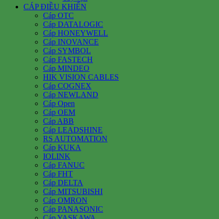
CÁP ĐIỀU KHIỂN
Cáp OTC
Cáp DATALOGIC
Cáp HONEYWELL
Cáp INOVANCE
Cáp SYMBOL
Cáp FASTECH
Cáp MINDEO
HIK VISION CABLES
Cáp COGNEX
Cáp NEWLAND
Cáp Open
Cáp OEM
Cáp ABB
Cáp LEADSHINE
RS AUTOMATION
Cáp KUKA
IOLINK
Cáp FANUC
Cáp FHT
Cáp DELTA
Cáp MITSUBISHI
Cáp OMRON
Cáp PANASONIC
Cáp YASKAWA