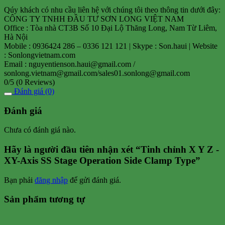
Qúy khách có nhu cầu liên hệ với chúng tôi theo thông tin dưới đây:
CÔNG TY TNHH ĐẦU TƯ SƠN LONG VIỆT NAM
Office : Tòa nhà CT3B Số 10 Đại Lộ Thăng Long, Nam Từ Liêm,
Hà Nội
Mobile : 0936424 286 – 0336 121 121 | Skype : Son.haui | Website
: Sonlongvietnam.com
Email : nguyentienson.haui@gmail.com /
sonlong.vietnam@gmail.com/sales01.sonlong@gmail.com
0/5
(0 Reviews)
Đánh giá (0)
Đánh giá
Chưa có đánh giá nào.
Hãy là người đầu tiên nhận xét “Tinh chỉnh X Y Z -
XY-Axis SS Stage Operation Side Clamp Type”
Bạn phải
đăng nhập
để gửi đánh giá.
Sản phẩm tương tự