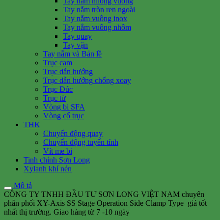
Tay nắm nilong vuông
Tay nắm tròn ren ngoài
Tay nắm vuông inox
Tay nắm vuông nhôm
Tay quay
Tay vặn
Tay nắm và Bản lề
Trục cam
Trục dẫn hướng
Trục dẫn hướng chống xoay
Trục Đúc
Trục từ
Vòng bi SFA
Vòng cổ trục
THK
Chuyển động quay
Chuyển động tuyến tính
Vít me bi
Tinh chỉnh Sơn Long
Xylanh khí nén
Mô tả
CÔNG TY TNHH ĐẦU TƯ SƠN LONG VIỆT NAM chuyên
phân phối XY-Axis SS Stage Operation Side Clamp Type giá tốt
nhất thị trường. Giao hàng từ 7 -10 ngày