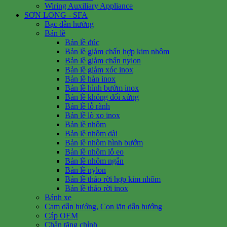
Wiring Auxiliary Appliance
SƠN LONG - SFA
Bạc dẫn hướng
Bản lề
Bản lề đúc
Bản lề giảm chấn hợp kim nhôm
Bản lề giảm chấn nylon
Bản lề giảm xóc inox
Bản lề hàn inox
Bản lề hình bướm inox
Bản lề không đối xứng
Bản lề lỗ rãnh
Bản lề lò xo inox
Bản lề nhôm
Bản lề nhôm dài
Bản lề nhôm hình bướm
Bản lề nhôm lỗ eo
Bản lề nhôm ngắn
Bản lề nylon
Bản lề tháo rời hợp kim nhôm
Bản lề tháo rời inox
Bánh xe
Cam dẫn hướng, Con lăn dẫn hướng
Cáp OEM
Chân tăng chỉnh