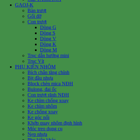
GAOJ-K
Bàn trượt
Gối đỡ
Con trượt
Dòng G
Dòng S
Dòng V
Dòng K
Dòng M
Trục dẫn hướng mini
Trục Vít
PHỤ KIỆN NHÔM
Bích chân tăng chỉnh
Bịt đầu nhựa
Block chèn mica NĐH
Bulong, đai ốc
Con trượt rãnh NĐH
Ke chìm chống xoay
Ke chìm nhôm
Ke chống xoay
Ke góc nổi
Khớp quay nhôm định hình
Móc treo dụng cụ
Nẹp nhựa
Phụ kiện khác