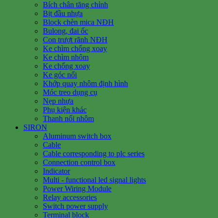
Bích chân tăng chỉnh
Bịt đầu nhựa
Block chèn mica NĐH
Bulong, đai ốc
Con trượt rãnh NĐH
Ke chìm chống xoay
Ke chìm nhôm
Ke chống xoay
Ke góc nổi
Khớp quay nhôm định hình
Móc treo dụng cụ
Nẹp nhựa
Phụ kiện khác
Thanh nối nhôm
SIRON
Aluminum switch box
Cable
Cable corresponding to plc series
Connection control box
Indicator
Multi - functional led signal lights
Power Wiring Module
Relay accessories
Switch power supply
Terminal block