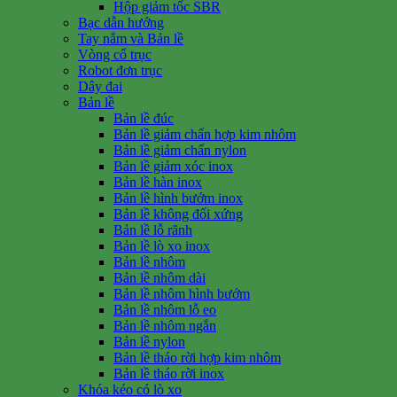
Hộp giảm tốc SBR
Bạc dẫn hướng
Tay nắm và Bản lề
Vòng cổ trục
Robot đơn trục
Dây đai
Bản lề
Bản lề đúc
Bản lề giảm chấn hợp kim nhôm
Bản lề giảm chấn nylon
Bản lề giảm xóc inox
Bản lề hàn inox
Bản lề hình bướm inox
Bản lề không đối xứng
Bản lề lỗ rãnh
Bản lề lò xo inox
Bản lề nhôm
Bản lề nhôm dài
Bản lề nhôm hình bướm
Bản lề nhôm lỗ eo
Bản lề nhôm ngắn
Bản lề nylon
Bản lề tháo rời hợp kim nhôm
Bản lề tháo rời inox
Khóa kéo có lò xo