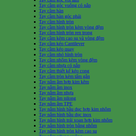
Tay cầm góc vuông có nắp
Tay cầm hàn
Tay cầm hàn góc phải
Tay cầm hình tròn
Tay cầm hình tròn kèm vòng đệm
Tay cầm hình tròn ren trong
Tay cầm kèm cao su và vòng đệm
Tay cầm kéo Cantilever
Tay cầm kéo quay
Tay cầm nhỏ hình tròn
Tay cầm nhôm kèm vòng đệm
Tay cầm nhựa có nắp
Tay cầm thiết kế kéo cong
Tay cầm tròn kèm tấm gắn
Tay nắm âm hợp kim kẽm
Tay nắm âm inox
Tay nắm âm nhựa
Tay nắm âm nilong
Tay nắm âm TPE
Tay nắm hình bầu dục hợp kim nhôm
Tay nắm hình bầu dục inox
Tay nắm hình trái xoan hợp kim nhôm
Tay nắm hình tròn bằng nhôm
Tay nắm hình tròn kèm cao su