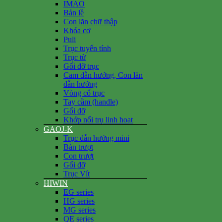
IMAO
Bản lề
Con lăn chữ thập
Khóa cơ
Puli
Trục tuyến tính
Trục từ
Gối đỡ trục
Cam dẫn hướng, Con lăn
dẫn hướng
Vòng cổ trục
Tay cầm (handle)
Gối đỡ
Khớp nối trụ linh hoạt
GAOJ-K
Trục dẫn hướng mini
Bàn trượt
Con trượt
Gối đỡ
Trục Vít
HIWIN
EG series
HG series
MG series
QE series