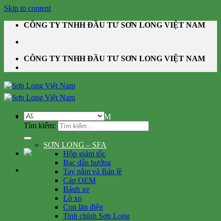
Skip to content
CÔNG TY TNHH ĐẦU TƯ SƠN LONG VIỆT NAM
CÔNG TY TNHH ĐẦU TƯ SƠN LONG VIỆT NAM
DANH MỤC SẢN PHẨM
Tìm kiếm:
SƠN LONG – SFA
Hộp giảm tốc
Bạc dẫn hướng
Tay nắm và Bản lề
Cáp OEM
Bánh xe
Lò xo
Con lăn điện
Tinh chỉnh Sơn Long