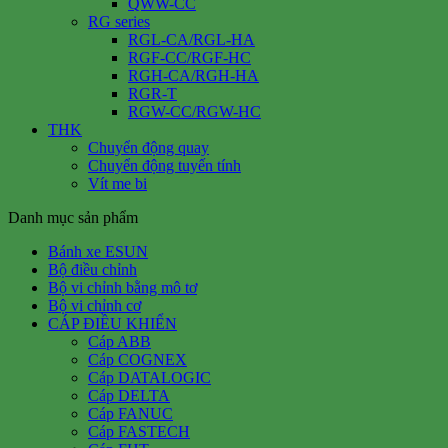
QWW-CC
RG series
RGL-CA/RGL-HA
RGF-CC/RGF-HC
RGH-CA/RGH-HA
RGR-T
RGW-CC/RGW-HC
THK
Chuyển động quay
Chuyển động tuyến tính
Vít me bi
Danh mục sản phẩm
Bánh xe ESUN
Bộ điều chỉnh
Bộ vi chỉnh bằng mô tơ
Bộ vi chỉnh cơ
CÁP ĐIỀU KHIỂN
Cáp ABB
Cáp COGNEX
Cáp DATALOGIC
Cáp DELTA
Cáp FANUC
Cáp FASTECH