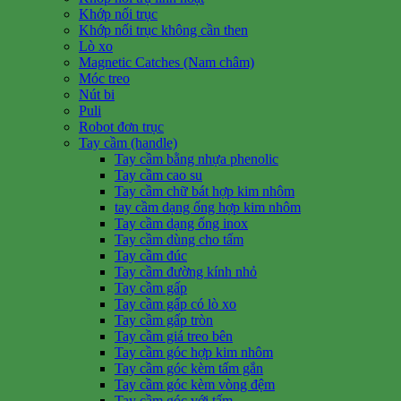
Khớp nối trục
Khớp nối trục không cần then
Lò xo
Magnetic Catches (Nam châm)
Móc treo
Nút bi
Puli
Robot đơn trục
Tay cầm (handle)
Tay cầm bằng nhựa phenolic
Tay cầm cao su
Tay cầm chữ bát hợp kim nhôm
tay cầm dạng ống hợp kim nhôm
Tay cầm dạng ống inox
Tay cầm dùng cho tấm
Tay cầm đúc
Tay cầm đường kính nhỏ
Tay cầm gấp
Tay cầm gấp có lò xo
Tay cầm gấp tròn
Tay cầm giá treo bên
Tay cầm góc hợp kim nhôm
Tay cầm góc kèm tấm gắn
Tay cầm góc kèm vòng đệm
Tay cầm góc với tấm