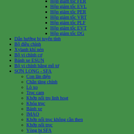
Hộp giảm tốc FER
Hộp giảm tốc EVL
Hộp giảm tốc PER
Hộp giảm tốc VRT
Hộp giảm tốc PLF
Hộp giảm tốc EVT
Hộp giảm tốc DG
Dẫn hướng bi tuyến tính
Bộ điều chỉnh
Xylanh khí nén
Bộ vi chỉnh cơ
Bánh xe ESUN
Bộ vi chỉnh bằng mô tơ
SƠN LONG - SFA
Con lăn điện
Chân tăng chỉnh
Lò xo
Trục cam
Khớp nối trụ linh hoạt
Khóa trục
Bánh xe
IMAO
Khớp nối trục không cần then
Khớp nối trục
Vòng bi SFA