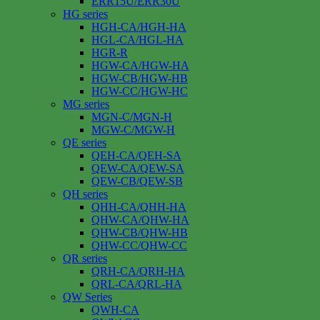
ERR15U/ERR30U
HG series
HGH-CA/HGH-HA
HGL-CA/HGL-HA
HGR-R
HGW-CA/HGW-HA
HGW-CB/HGW-HB
HGW-CC/HGW-HC
MG series
MGN-C/MGN-H
MGW-C/MGW-H
QE series
QEH-CA/QEH-SA
QEW-CA/QEW-SA
QEW-CB/QEW-SB
QH series
QHH-CA/QHH-HA
QHW-CA/QHW-HA
QHW-CB/QHW-HB
QHW-CC/QHW-CC
QR series
QRH-CA/QRH-HA
QRL-CA/QRL-HA
QW Series
QWH-CA