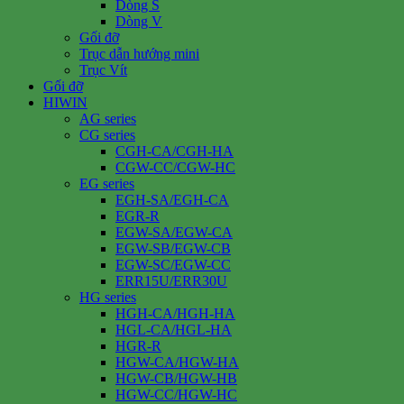
Dòng S
Dòng V
Gối đỡ
Trục dẫn hướng mini
Trục Vít
Gối đỡ
HIWIN
AG series
CG series
CGH-CA/CGH-HA
CGW-CC/CGW-HC
EG series
EGH-SA/EGH-CA
EGR-R
EGW-SA/EGW-CA
EGW-SB/EGW-CB
EGW-SC/EGW-CC
ERR15U/ERR30U
HG series
HGH-CA/HGH-HA
HGL-CA/HGL-HA
HGR-R
HGW-CA/HGW-HA
HGW-CB/HGW-HB
HGW-CC/HGW-HC