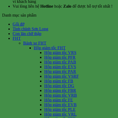
vì khách hàng
Vui lòng liên hệ
Hotline
hoặc
Zalo
để được hỗ trợ tốt nhất !
Danh mục sản phẩm
Gối đỡ
Tinh chỉnh Sơn Long
Con lăn chữ thập
FHT
Bánh xe FHT
Hộp giảm tốc FHT
Hộp giảm tốc VRS
Hộp giảm tốc PFR
Hộp giảm tốc PAB
Hộp giảm tốc EVS
Hộp giảm tốc PAR
Hộp giảm tốc VSRF
Hộp giảm tốc FB
Hộp giảm tốc DG
Hộp giảm tốc FBR
Hộp giảm tốc VRB
Hộp giảm tốc FE
Hộp giảm tốc EVB
Hộp giảm tốc PLE
Hộp giảm tốc VRL