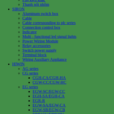
Thanh nối nhôm
SIRON
Aluminum switch box
Cable
Cable corresponding to plc series
Connection control box
Indicator
Multi - functional led signal lights
Power Wiring Module
Relay accessories
Switch power supply
Terminal block
Wiring Auxiliary Appliance
HIWIN
AG series
CG series
CGH-CA/CGH-HA
CGW-CC/CGW-HC
EG series
EGW-SC/EGW-CC
EGH-SA/EGH-CA
EGR-R
EGW-SA/EGW-CA
EGW-SB/EGW-CB