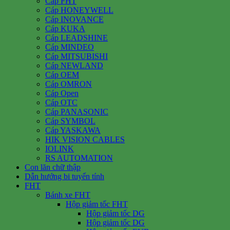
Cáp FHT
Cáp HONEYWELL
Cáp INOVANCE
Cáp KUKA
Cáp LEADSHINE
Cáp MINDEO
Cáp MITSUBISHI
Cáp NEWLAND
Cáp OEM
Cáp OMRON
Cáp Open
Cáp OTC
Cáp PANASONIC
Cáp SYMBOL
Cáp YASKAWA
HIK VISION CABLES
IOLINK
RS AUTOMATION
Con lăn chữ thập
Dẫn hướng bi tuyến tính
FHT
Bánh xe FHT
Hộp giảm tốc FHT
Hộp giảm tốc DG
Hộp giảm tốc DG