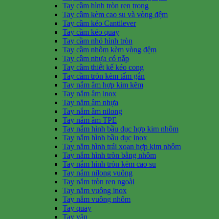
Tay cầm hình tròn ren trong
Tay cầm kèm cao su và vòng đệm
Tay cầm kéo Cantilever
Tay cầm kéo quay
Tay cầm nhỏ hình tròn
Tay cầm nhôm kèm vòng đệm
Tay cầm nhựa có nắp
Tay cầm thiết kế kéo cong
Tay cầm tròn kèm tấm gắn
Tay nắm âm hợp kim kẽm
Tay nắm âm inox
Tay nắm âm nhựa
Tay nắm âm nilong
Tay nắm âm TPE
Tay nắm hình bầu dục hợp kim nhôm
Tay nắm hình bầu dục inox
Tay nắm hình trái xoan hợp kim nhôm
Tay nắm hình tròn bằng nhôm
Tay nắm hình tròn kèm cao su
Tay nắm nilong vuông
Tay nắm tròn ren ngoài
Tay nắm vuông inox
Tay nắm vuông nhôm
Tay quay
Tay vặn