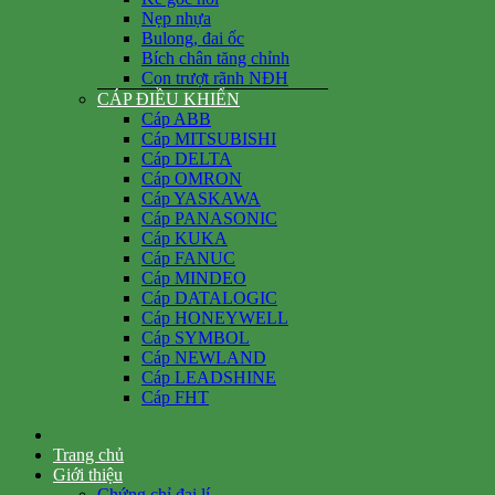
Nẹp nhựa
Bulong, đai ốc
Bích chân tăng chỉnh
Con trượt rãnh NĐH
CÁP ĐIỀU KHIỂN
Cáp ABB
Cáp MITSUBISHI
Cáp DELTA
Cáp OMRON
Cáp YASKAWA
Cáp PANASONIC
Cáp KUKA
Cáp FANUC
Cáp MINDEO
Cáp DATALOGIC
Cáp HONEYWELL
Cáp SYMBOL
Cáp NEWLAND
Cáp LEADSHINE
Cáp FHT
Trang chủ
Giới thiệu
Chứng chỉ đại lí