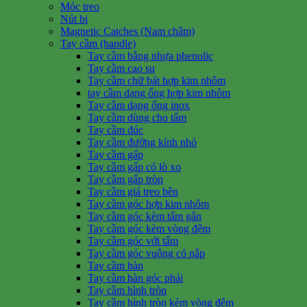
Móc treo
Nút bi
Magnetic Catches (Nam châm)
Tay cầm (handle)
Tay cầm bằng nhựa phenolic
Tay cầm cao su
Tay cầm chữ bát hợp kim nhôm
tay cầm dạng ống hợp kim nhôm
Tay cầm dạng ống inox
Tay cầm dùng cho tấm
Tay cầm đúc
Tay cầm đường kính nhỏ
Tay cầm gấp
Tay cầm gấp có lò xo
Tay cầm gấp tròn
Tay cầm giá treo bên
Tay cầm góc hợp kim nhôm
Tay cầm góc kèm tấm gắn
Tay cầm góc kèm vòng đệm
Tay cầm góc với tấm
Tay cầm góc vuông có nắp
Tay cầm hàn
Tay cầm hàn góc phải
Tay cầm hình tròn
Tay cầm hình tròn kèm vòng đệm