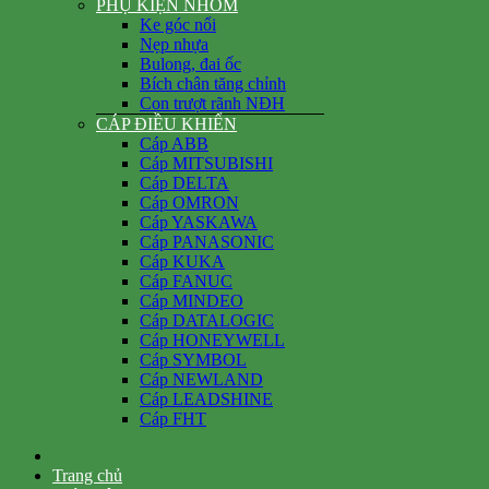
PHỤ KIỆN NHÔM
Ke góc nổi
Nẹp nhựa
Bulong, đai ốc
Bích chân tăng chỉnh
Con trượt rãnh NĐH
CÁP ĐIỀU KHIỂN
Cáp ABB
Cáp MITSUBISHI
Cáp DELTA
Cáp OMRON
Cáp YASKAWA
Cáp PANASONIC
Cáp KUKA
Cáp FANUC
Cáp MINDEO
Cáp DATALOGIC
Cáp HONEYWELL
Cáp SYMBOL
Cáp NEWLAND
Cáp LEADSHINE
Cáp FHT
Trang chủ