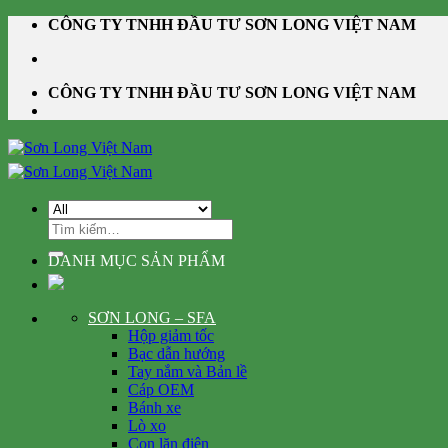
Skip
CÔNG TY TNHH ĐẦU TƯ SƠN LONG VIỆT NAM
to
content
CÔNG TY TNHH ĐẦU TƯ SƠN LONG VIỆT NAM
Tìm
kiếm:
DANH MỤC SẢN PHẨM
SƠN LONG – SFA
Hộp giảm tốc
Bạc dẫn hướng
Tay nắm và Bản lề
Cáp OEM
Bánh xe
Lò xo
Con lăn điện