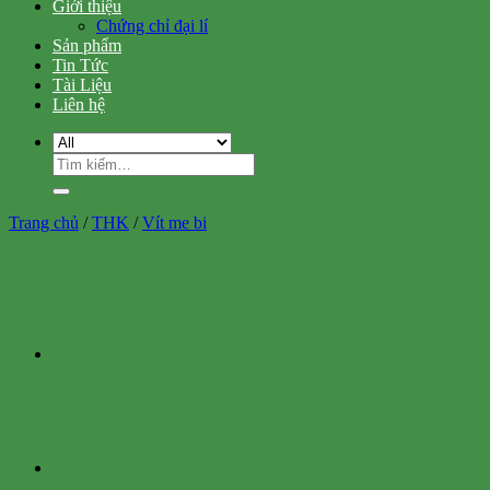
Giới thiệu
Chứng chỉ đại lí
Sản phẩm
Tin Tức
Tài Liệu
Liên hệ
Tìm
kiếm:
Trang chủ
/
THK
/
Vít me bi