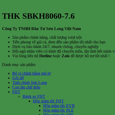
THK SBKH8060-7.6
Công Ty TNHH Đầu Tư Sơn Long Việt Nam
Sản phẩm chính hãng, chất lượng vượt trội
Tiên phong về giá cả, đem đến sản phẩm tốt nhất cho bạn
Dịch vụ bảo hành 24/7, nhanh chóng, chuyên nghiệp
Đội ngũ nhân viên có trình độ chuyên môn, tận tình hết mình 
Vui lòng liên hệ
Hotline
hoặc
Zalo
để được hỗ trợ tốt nhất !
Danh mục sản phẩm
Bộ vi chỉnh bằng mô tơ
Gối đỡ
Tinh chỉnh Sơn Long
Con lăn chữ thập
FHT
Bánh xe FHT
Hộp giảm tốc FHT
Hộp giảm tốc EVB
Hộp giảm tốc PLE
Hộp giảm tốc VRL