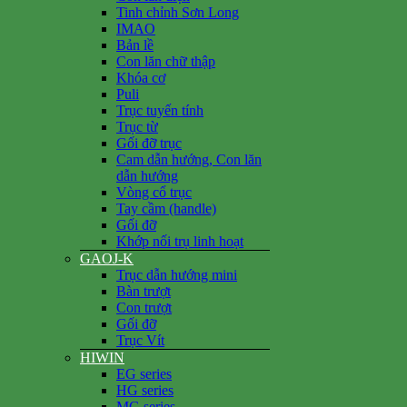
Tinh chỉnh Sơn Long
IMAO
Bản lề
Con lăn chữ thập
Khóa cơ
Puli
Trục tuyến tính
Trục từ
Gối đỡ trục
Cam dẫn hướng, Con lăn
dẫn hướng
Vòng cổ trục
Tay cầm (handle)
Gối đỡ
Khớp nối trụ linh hoạt
GAOJ-K
Trục dẫn hướng mini
Bàn trượt
Con trượt
Gối đỡ
Trục Vít
HIWIN
EG series
HG series
MG series