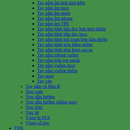
Tay nắm âm hợp kim kẽm
Tay nắm âm inox
Tay nắm âm nhựa
Tay nắm âm nilong
Tay nắm âm TPE
Tay nắm hình bầu dục hợp kim nhôm
Tay nắm hình bầu dục inox
Tay nắm hình trái xoan hợp kim nhôm
Tay nắm hình tròn bằng nhôm
Tay nắm hình tròn kèm cao su
Tay nắm nilong vuông
Tay nắm tròn ren ngoài
Tay nắm vuông inox
Tay nắm vuông nhôm
Tay quay
Tay vặn
Tay nắm và Bản lề
Trục cam
Trục dẫn hướng
Trục dẫn hướng chống xoay
Trục Đúc
Trục từ
Vòng bi SFA
Vòng cổ trục
THK