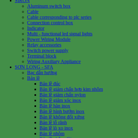
SIRON
Aluminum switch box
Cable
Cable corresponding to plc series
Connection control box
Indicator
Multi - functional led signal lights
Power Wiring Module
Relay accessories
Switch power supply
Terminal block
Wiring Auxiliary Appliance
SƠN LONG - SFA
Bạc dẫn hướng
Bản lề
Bản lề đúc
Bản lề giảm chấn hợp kim nhôm
Bản lề giảm chấn nylon
Bản lề giảm xóc inox
Bản lề hàn inox
Bản lề hình bướm inox
Bản lề không đối xứng
Bản lề lỗ rãnh
Bản lề lò xo inox
Bản lề nhôm