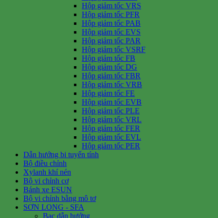
Hộp giảm tốc VRS
Hộp giảm tốc PFR
Hộp giảm tốc PAB
Hộp giảm tốc EVS
Hộp giảm tốc PAR
Hộp giảm tốc VSRF
Hộp giảm tốc FB
Hộp giảm tốc DG
Hộp giảm tốc FBR
Hộp giảm tốc VRB
Hộp giảm tốc FE
Hộp giảm tốc EVB
Hộp giảm tốc PLE
Hộp giảm tốc VRL
Hộp giảm tốc FER
Hộp giảm tốc EVL
Hộp giảm tốc PER
Dẫn hướng bi tuyến tính
Bộ điều chỉnh
Xylanh khí nén
Bộ vi chỉnh cơ
Bánh xe ESUN
Bộ vi chỉnh bằng mô tơ
SƠN LONG - SFA
Bạc dẫn hướng