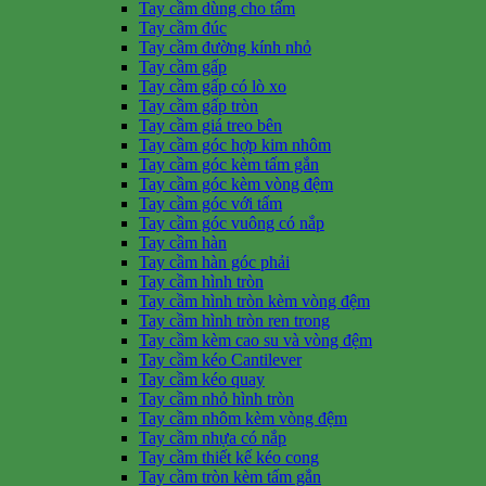
Tay cầm dùng cho tấm
Tay cầm đúc
Tay cầm đường kính nhỏ
Tay cầm gấp
Tay cầm gấp có lò xo
Tay cầm gấp tròn
Tay cầm giá treo bên
Tay cầm góc hợp kim nhôm
Tay cầm góc kèm tấm gắn
Tay cầm góc kèm vòng đệm
Tay cầm góc với tấm
Tay cầm góc vuông có nắp
Tay cầm hàn
Tay cầm hàn góc phải
Tay cầm hình tròn
Tay cầm hình tròn kèm vòng đệm
Tay cầm hình tròn ren trong
Tay cầm kèm cao su và vòng đệm
Tay cầm kéo Cantilever
Tay cầm kéo quay
Tay cầm nhỏ hình tròn
Tay cầm nhôm kèm vòng đệm
Tay cầm nhựa có nắp
Tay cầm thiết kế kéo cong
Tay cầm tròn kèm tấm gắn