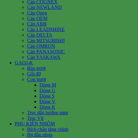
Cáp COGNEX
Cáp NEWLAND
Cáp Open
Cáp OEM
Cáp ABB
Cáp LEADSHINE
Cáp DELTA
Cáp MITSUBISHI
Cáp OMRON
Cáp PANASONIC
Cáp YASKAWA
GAOJ-K
Bàn trượt
Gối đỡ
Con trượt
Dòng M
Dòng G
Dòng S
Dòng V
Dòng K
Trục dẫn hướng mini
Trục Vít
PHỤ KIỆN NHÔM
Bích chân tăng chỉnh
Bịt đầu nhựa