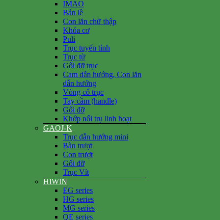
IMAO
Bản lề
Con lăn chữ thập
Khóa cơ
Puli
Trục tuyến tính
Trục từ
Gối đỡ trục
Cam dẫn hướng, Con lăn
dẫn hướng
Vòng cổ trục
Tay cầm (handle)
Gối đỡ
Khớp nối trụ linh hoạt
GAOJ-K
Trục dẫn hướng mini
Bàn trượt
Con trượt
Gối đỡ
Trục Vít
HIWIN
EG series
HG series
MG series
QE series