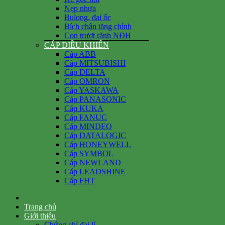
Nẹp nhựa
Bulong, đai ốc
Bích chân tăng chỉnh
Con trượt rãnh NĐH
CÁP ĐIỀU KHIỂN
Cáp ABB
Cáp MITSUBISHI
Cáp DELTA
Cáp OMRON
Cáp YASKAWA
Cáp PANASONIC
Cáp KUKA
Cáp FANUC
Cáp MINDEO
Cáp DATALOGIC
Cáp HONEYWELL
Cáp SYMBOL
Cáp NEWLAND
Cáp LEADSHINE
Cáp FHT
Trang chủ
Giới thiệu
Chứng chỉ đại lí