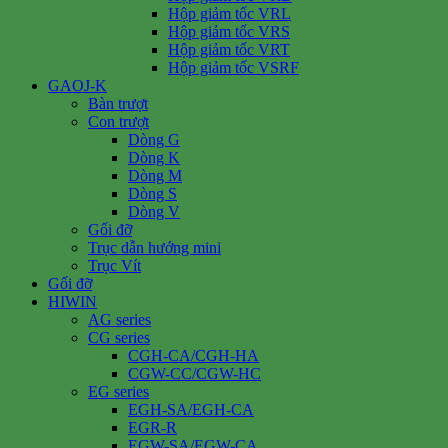
Hộp giảm tốc VRL
Hộp giảm tốc VRS
Hộp giảm tốc VRT
Hộp giảm tốc VSRF
GAOJ-K
Bàn trượt
Con trượt
Dòng G
Dòng K
Dòng M
Dòng S
Dòng V
Gối đỡ
Trục dẫn hướng mini
Trục Vít
Gối đỡ
HIWIN
AG series
CG series
CGH-CA/CGH-HA
CGW-CC/CGW-HC
EG series
EGH-SA/EGH-CA
EGR-R
EGW-SA/EGW-CA