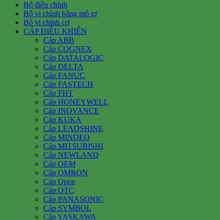
Bộ điều chỉnh
Bộ vi chỉnh bằng mô tơ
Bộ vi chỉnh cơ
CÁP ĐIỀU KHIỂN
Cáp ABB
Cáp COGNEX
Cáp DATALOGIC
Cáp DELTA
Cáp FANUC
Cáp FASTECH
Cáp FHT
Cáp HONEYWELL
Cáp INOVANCE
Cáp KUKA
Cáp LEADSHINE
Cáp MINDEO
Cáp MITSUBISHI
Cáp NEWLAND
Cáp OEM
Cáp OMRON
Cáp Open
Cáp OTC
Cáp PANASONIC
Cáp SYMBOL
Cáp YASKAWA