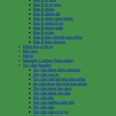
Bản lề lò xo inox
Bản lề nhôm
Bản lề nhôm dài
Bản lề nhôm hình bướm
Bản lề nhôm lỗ eo
Bản lề nhôm ngắn
Bản lề nylon
Bản lề tháo rời hợp kim nhôm
Bản lề tháo rời inox
Khóa kéo có lò xo
Móc treo
Nút bi
Magnetic Catches (Nam châm)
Tay cầm (handle)
Tay cầm bằng nhựa phenolic
Tay cầm cao su
Tay cầm chữ bát hợp kim nhôm
tay cầm dạng ống hợp kim nhôm
Tay cầm dạng ống inox
Tay cầm dùng cho tấm
Tay cầm đúc
Tay cầm đường kính nhỏ
Tay cầm gấp
Tay cầm gấp có lò xo