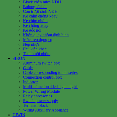
Block chèn mica NĐH
Bulong, đai ốc
Con trượt rãnh NĐH
Ke chìm chống xoay
Ke chìm nhôm
Ke chống xoay
Ke góc nổi
Khớp quay nhôm định hình
Móc treo dụng cụ
Nẹp nhựa
Phụ kiện khác
Thanh nối nhôm
SIRON
Aluminum switch box
Cable
Cable corresponding to plc series
Connection control box
Indicator
Multi - functional led signal lights
Power Wiring Module
Relay accessories
Switch power supply
Terminal block
Wiring Auxiliary Appliance
HIWIN