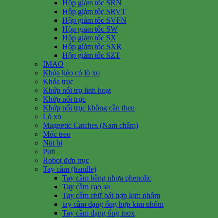
Hộp giảm tốc SRN
Hộp giảm tốc SRVT
Hộp giảm tốc SVFN
Hộp giảm tốc SW
Hộp giảm tốc SX
Hộp giảm tốc SXR
Hộp giảm tốc SZT
IMAO
Khóa kéo có lò xo
Khóa trục
Khớp nối trụ linh hoạt
Khớp nối trục
Khớp nối trục không cần then
Lò xo
Magnetic Catches (Nam châm)
Móc treo
Nút bi
Puli
Robot đơn trục
Tay cầm (handle)
Tay cầm bằng nhựa phenolic
Tay cầm cao su
Tay cầm chữ bát hợp kim nhôm
tay cầm dạng ống hợp kim nhôm
Tay cầm dạng ống inox