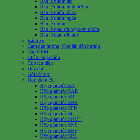
Bản lề nhôm dài
Bản lề nhôm hình bướm
Bản lề nhôm lỗ eo
Bản lề nhôm ngắn
Bản lề nylon
Bản lề tháo rời hợp kim nhôm
Bản lề tháo rời inox
Bánh xe
Cam dẫn hướng, Con lăn dẫn hướng
Cáp OEM
Chân tăng chỉnh
Con lăn điện
Dây đai
Gối đỡ trục
Hộp giảm tốc
Hộp giảm tốc SA
Hộp giảm tốc SAR
Hộp giảm tốc SB
Hộp giảm tốc SBR
Hộp giảm tốc SFN
Hộp giảm tốc SG
Hộp giảm tốc SHVT
Hộp giảm tốc SNS
Hộp giảm tốc SRF
Hộp giảm tốc SRL