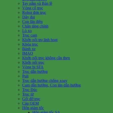
Tay nắm và Bản lề
Vòng cổ trục
Robot đơn trục
Dây đai
Con lăn điện
Chân tăng chỉnh
Lò xo
Trục cam
Khớp nối trụ linh hoạt
Khóa trục
Bánh xe
IMAO
Khớp nối trục không cần then
Khớp nối trục
Vòng bi SFA
Trục dẫn hướng
Puli
Trục dẫn hướng chống xoay
Cam dẫn hướng, Con lăn dẫn hướng
Trục Đúc
Trục từ
Gối đỡ trục
Cáp OEM
Hộp giảm tốc
Hộp giảm tốc SA