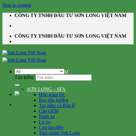
Skip to content
CÔNG TY TNHH ĐẦU TƯ SƠN LONG VIỆT NAM
CÔNG TY TNHH ĐẦU TƯ SƠN LONG VIỆT NAM
DANH MỤC SẢN PHẨM
Tìm kiếm:
SƠN LONG – SFA
Hộp giảm tốc
Bạc dẫn hướng
Tay nắm và Bản lề
Cáp OEM
Bánh xe
Lò xo
Con lăn điện
Tinh chỉnh Sơn Long