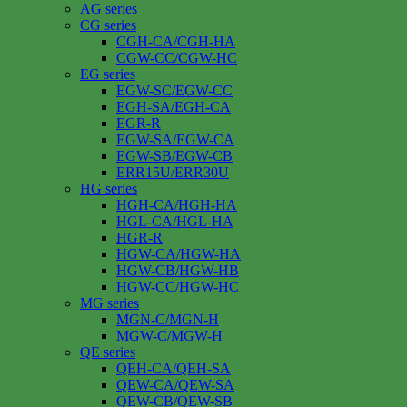
AG series
CG series
CGH-CA/CGH-HA
CGW-CC/CGW-HC
EG series
EGW-SC/EGW-CC
EGH-SA/EGH-CA
EGR-R
EGW-SA/EGW-CA
EGW-SB/EGW-CB
ERR15U/ERR30U
HG series
HGH-CA/HGH-HA
HGL-CA/HGL-HA
HGR-R
HGW-CA/HGW-HA
HGW-CB/HGW-HB
HGW-CC/HGW-HC
MG series
MGN-C/MGN-H
MGW-C/MGW-H
QE series
QEH-CA/QEH-SA
QEW-CA/QEW-SA
QEW-CB/QEW-SB