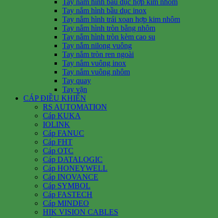
Tay nắm hình bầu dục hợp kim nhôm
Tay nắm hình bầu dục inox
Tay nắm hình trái xoan hợp kim nhôm
Tay nắm hình tròn bằng nhôm
Tay nắm hình tròn kèm cao su
Tay nắm nilong vuông
Tay nắm tròn ren ngoài
Tay nắm vuông inox
Tay nắm vuông nhôm
Tay quay
Tay vặn
CÁP ĐIỀU KHIỂN
RS AUTOMATION
Cáp KUKA
IOLINK
Cáp FANUC
Cáp FHT
Cáp OTC
Cáp DATALOGIC
Cáp HONEYWELL
Cáp INOVANCE
Cáp SYMBOL
Cáp FASTECH
Cáp MINDEO
HIK VISION CABLES