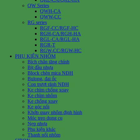
QW Series
QWH-CA
QWW-CC
RG series
RGF-CC/RGF-HC
RGH-CA/RGH-HA
RGL-CA/RGL-HA
RGR-T
RGW-CC/RGW-HC
PHỤ KIỆN NHÔM
Bích chân tăng chỉnh
Bịt đầu nhựa
Block chèn mica NĐH
Bulong, đai ốc
Con trượt rãnh NĐH
Ke chìm chống xoay
Ke chìm nhôm
Ke chống xoay
Ke góc nổi
Khớp quay nhôm định hình
Móc treo dụng cụ
Nẹp nhựa
Phụ kiện khác
Thanh nối nhôm