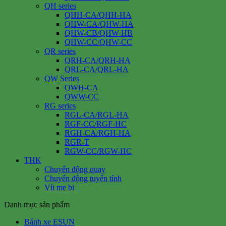
QH series
QHH-CA/QHH-HA
QHW-CA/QHW-HA
QHW-CB/QHW-HB
QHW-CC/QHW-CC
QR series
QRH-CA/QRH-HA
QRL-CA/QRL-HA
QW Series
QWH-CA
QWW-CC
RG series
RGL-CA/RGL-HA
RGF-CC/RGF-HC
RGH-CA/RGH-HA
RGR-T
RGW-CC/RGW-HC
THK
Chuyển động quay
Chuyển động tuyến tính
Vít me bi
Danh mục sản phẩm
Bánh xe ESUN