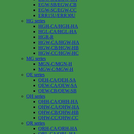
EGW-SB/EGW-CB
EGW-SC/EGW-CC
ERR15U/ERR30U
HG series
HGH-CA/HGH-HA
HGL-CA/HGL-HA
HGR-R
HGW-CA/HGW-HA
HGW-CB/HGW-HB
HGW-CC/HGW-HC
MG series
MGN-C/MGN-H
MGW-C/MGW-H
QE series
QEH-CA/QEH-SA
QEW-CA/QEW-SA
QEW-CB/QEW-SB
QH series
QHH-CA/QHH-HA
QHW-CA/QHW-HA
QHW-CB/QHW-HB
QHW-CC/QHW-CC
QR series
QRH-CA/QRH-HA
QRL-CA/QRL-HA