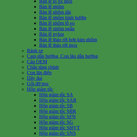
Bản lề lò xo inox
Bản lề nhôm
Bản lề nhôm dài
Bản lề nhôm hình bướm
Bản lề nhôm lỗ eo
Bản lề nhôm ngắn
Bản lề nylon
Bản lề tháo rời hợp kim nhôm
Bản lề tháo rời inox
Bánh xe
Cam dẫn hướng, Con lăn dẫn hướng
Cáp OEM
Chân tăng chỉnh
Con lăn điện
Dây đai
Gối đỡ trục
Hộp giảm tốc
Hộp giảm tốc SA
Hộp giảm tốc SAR
Hộp giảm tốc SB
Hộp giảm tốc SBR
Hộp giảm tốc SFN
Hộp giảm tốc SG
Hộp giảm tốc SHVT
Hộp giảm tốc SNS