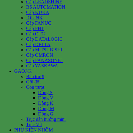
Cáp LEADSHINE
RS AUTOMATION
Cáp KUKA
IOLINK
Cáp FANUC
Cáp FHT
Cáp OTC
Cáp DATALOGIC
Cáp DELTA
Cáp MITSUBISHI
Cáp OMRON
Cáp PANASONIC
Cáp YASKAWA
GAOJ-K
Bàn trượt
Gối đỡ
Con trượt
Dòng S
Dòng V
Dòng K
Dòng M
Dòng G
Trục dẫn hướng mini
Trục Vít
PHỤ KIỆN NHÔM