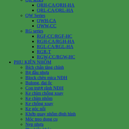
QRH-CA/QRH-HA
QRL-CA/QRL-HA
QW Series
QWH-CA
QWW-CC
RG series
RGF-CC/RGF-HC
RGH-CA/RGH-HA
RGL-CA/RGL-HA
RGR-T
RGW-CC/RGW-HC
PHỤ KIỆN NHÔM
Bích chân tăng chỉnh
Bịt đầu nhựa
Block chèn mica NĐH
Bulong, đai ốc
Con trượt rãnh NĐH
Ke chìm chống xoay
Ke chìm nhôm
Ke chống xoay
Ke góc nổi
Khớp quay nhôm định hình
Móc treo dụng cụ
Nẹp nhựa