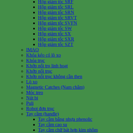
Hộp giảm tốc SRF
Hộp giảm tốc SRL
Hộp giảm tốc SRN
Hộp giảm tốc SRVT
Hộp giảm tốc SVFN
Hộp giảm tốc SW
Hộp giảm tốc SX
Hộp giảm tốc SXR
Hộp giảm tốc SZT
IMAO
Khóa kéo có lò xo
Khóa trục
Khớp nối trụ linh hoạt
Khớp nối trục
Khớp nối trục không cần then
Lò xo
Magnetic Catches (Nam châm)
Móc treo
Nút bi
Puli
Robot đơn trục
Tay cầm (handle)
Tay cầm bằng nhựa phenolic
Tay cầm cao su
Tay cầm chữ bát hợp kim nhôm