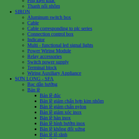
Phụ kiện khác
Thanh nối nhôm
SIRON
Aluminum switch box
Cable
Cable corresponding to plc series
Connection control box
Indicator
Multi - functional led signal lights
Power Wiring Module
Relay accessories
Switch power supply
Terminal block
Wiring Auxiliary Appliance
SƠN LONG - SFA
Bạc dẫn hướng
Bản lề
Bản lề đúc
Bản lề giảm chấn hợp kim nhôm
Bản lề giảm chấn nylon
Bản lề giảm xóc inox
Bản lề hàn inox
Bản lề hình bướm inox
Bản lề không đối xứng
Bản lề lỗ rãnh