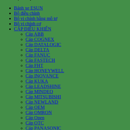
Bánh xe ESUN
Bộ điều chỉnh
Bộ vi chỉnh bằng mô tơ
Bộ vi chỉnh cơ
CÁP ĐIỀU KHIỂN
Cáp ABB
Cáp COGNEX
Cáp DATALOGIC
Cáp DELTA
Cáp FANUC
Cáp FASTECH
Cáp FHT
Cáp HONEYWELL
Cáp INOVANCE
Cáp KUKA
Cáp LEADSHINE
Cáp MINDEO
Cáp MITSUBISHI
Cáp NEWLAND
Cáp OEM
Cáp OMRON
Cáp Open
Cáp OTC
Cáp PANASONIC