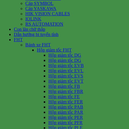
Cáp SYMBOL
Cáp YASKAWA
HIK VISION CABLES
IOLINK
RS AUTOMATION
Con lăn chữ thập
Dẫn hướng bi tuyến tính
FHT
Bánh xe FHT
Hộp giảm tốc FHT
Hộp giảm tốc DG
Hộp giảm tốc DG
Hộp giảm tốc EVB
Hộp giảm tốc EVL
Hộp giảm tốc EVS
Hộp giảm tốc EVT
Hộp giảm tốc FB
Hộp giảm tốc FBR
Hộp giảm tốc FE
Hộp giảm tốc FER
Hộp giảm tốc PAB
Hộp giảm tốc PAR
Hộp giảm tốc PER
Hộp giảm tốc PFR
Hộp giảm tốc PLE