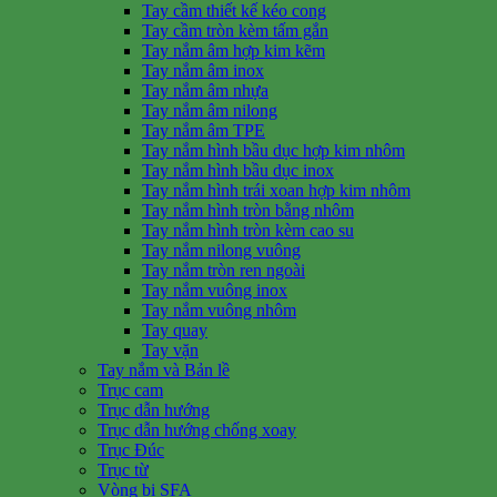
Tay cầm thiết kế kéo cong
Tay cầm tròn kèm tấm gắn
Tay nắm âm hợp kim kẽm
Tay nắm âm inox
Tay nắm âm nhựa
Tay nắm âm nilong
Tay nắm âm TPE
Tay nắm hình bầu dục hợp kim nhôm
Tay nắm hình bầu dục inox
Tay nắm hình trái xoan hợp kim nhôm
Tay nắm hình tròn bằng nhôm
Tay nắm hình tròn kèm cao su
Tay nắm nilong vuông
Tay nắm tròn ren ngoài
Tay nắm vuông inox
Tay nắm vuông nhôm
Tay quay
Tay vặn
Tay nắm và Bản lề
Trục cam
Trục dẫn hướng
Trục dẫn hướng chống xoay
Trục Đúc
Trục từ
Vòng bi SFA