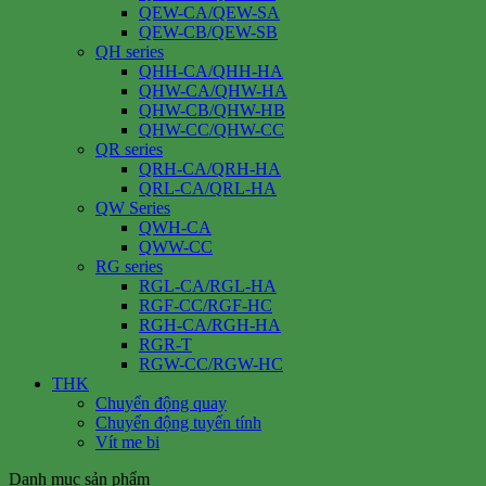
QEW-CA/QEW-SA
QEW-CB/QEW-SB
QH series
QHH-CA/QHH-HA
QHW-CA/QHW-HA
QHW-CB/QHW-HB
QHW-CC/QHW-CC
QR series
QRH-CA/QRH-HA
QRL-CA/QRL-HA
QW Series
QWH-CA
QWW-CC
RG series
RGL-CA/RGL-HA
RGF-CC/RGF-HC
RGH-CA/RGH-HA
RGR-T
RGW-CC/RGW-HC
THK
Chuyển động quay
Chuyển động tuyến tính
Vít me bi
Danh mục sản phẩm