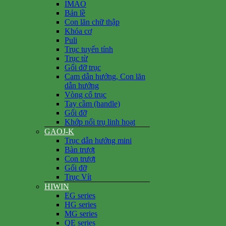
IMAO
Bản lề
Con lăn chữ thập
Khóa cơ
Puli
Trục tuyến tính
Trục từ
Gối đỡ trục
Cam dẫn hướng, Con lăn
dẫn hướng
Vòng cổ trục
Tay cầm (handle)
Gối đỡ
Khớp nối trụ linh hoạt
GAOJ-K
Trục dẫn hướng mini
Bàn trượt
Con trượt
Gối đỡ
Trục Vít
HIWIN
EG series
HG series
MG series
QE series