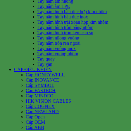
Tay nắm âm nilong
Tay nắm âm TPE
Tay nắm hình bầu dục hợp kim nhôm
Tay nắm hình bầu dục inox
Tay nắm hình trái xoan hợp kim nhôm
Tay nắm hình tròn bằng nhôm
Tay nắm hình tròn kèm cao su
Tay nắm nilong vuông
Tay nắm tròn ren ngoài
Tay nắm vuông inox
Tay nắm vuông nhôm
Tay quay
Tay vặn
CÁP ĐIỀU KHIỂN
Cáp HONEYWELL
Cáp INOVANCE
Cáp SYMBOL
Cáp FASTECH
Cáp MINDEO
HIK VISION CABLES
Cáp COGNEX
Cáp NEWLAND
Cáp Open
Cáp OEM
Cáp ABB