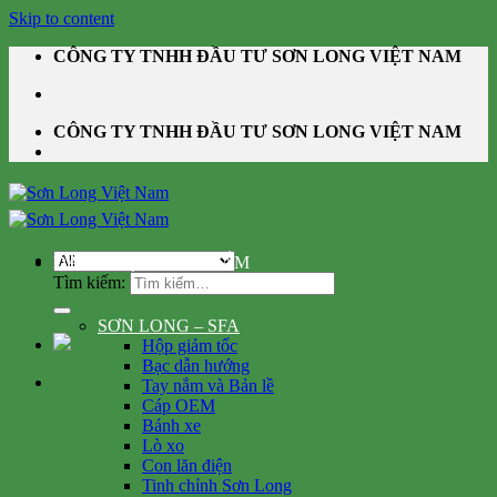
Skip to content
CÔNG TY TNHH ĐẦU TƯ SƠN LONG VIỆT NAM
CÔNG TY TNHH ĐẦU TƯ SƠN LONG VIỆT NAM
DANH MỤC SẢN PHẨM
Tìm kiếm:
SƠN LONG – SFA
Hộp giảm tốc
Bạc dẫn hướng
Tay nắm và Bản lề
Cáp OEM
Bánh xe
Lò xo
Con lăn điện
Tinh chỉnh Sơn Long