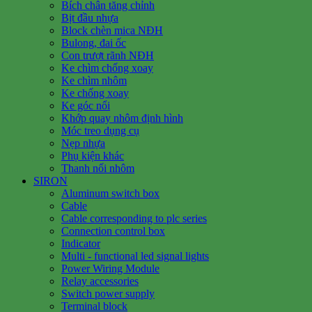
Bích chân tăng chỉnh
Bịt đầu nhựa
Block chèn mica NĐH
Bulong, đai ốc
Con trượt rãnh NĐH
Ke chìm chống xoay
Ke chìm nhôm
Ke chống xoay
Ke góc nổi
Khớp quay nhôm định hình
Móc treo dụng cụ
Nẹp nhựa
Phụ kiện khác
Thanh nối nhôm
SIRON
Aluminum switch box
Cable
Cable corresponding to plc series
Connection control box
Indicator
Multi - functional led signal lights
Power Wiring Module
Relay accessories
Switch power supply
Terminal block