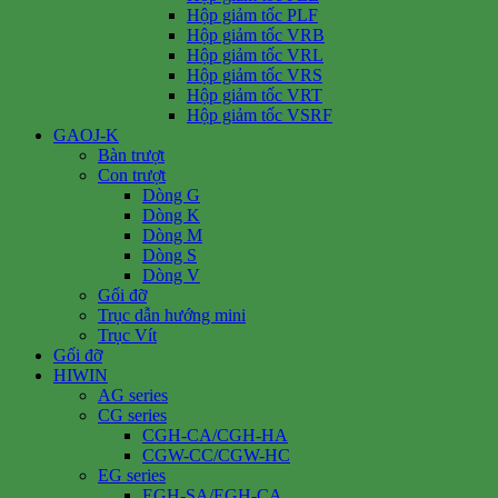
Hộp giảm tốc PLF
Hộp giảm tốc VRB
Hộp giảm tốc VRL
Hộp giảm tốc VRS
Hộp giảm tốc VRT
Hộp giảm tốc VSRF
GAOJ-K
Bàn trượt
Con trượt
Dòng G
Dòng K
Dòng M
Dòng S
Dòng V
Gối đỡ
Trục dẫn hướng mini
Trục Vít
Gối đỡ
HIWIN
AG series
CG series
CGH-CA/CGH-HA
CGW-CC/CGW-HC
EG series
EGH-SA/EGH-CA