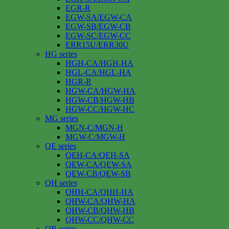
EGR-R
EGW-SA/EGW-CA
EGW-SB/EGW-CB
EGW-SC/EGW-CC
ERR15U/ERR30U
HG series
HGH-CA/HGH-HA
HGL-CA/HGL-HA
HGR-R
HGW-CA/HGW-HA
HGW-CB/HGW-HB
HGW-CC/HGW-HC
MG series
MGN-C/MGN-H
MGW-C/MGW-H
QE series
QEH-CA/QEH-SA
QEW-CA/QEW-SA
QEW-CB/QEW-SB
QH series
QHH-CA/QHH-HA
QHW-CA/QHW-HA
QHW-CB/QHW-HB
QHW-CC/QHW-CC
QR series