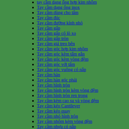
tay cầm dạng ống hợp kim nhôm
Tay cầm dạng ống inox
Tay cầm dùng cho tấm
Tay cầm đúc
Tay cầm đường kính nhỏ
Tay cầm gấp
Tay cầm gấp có lò xo
Tay cầm gấp tròn
Tay cầm giá treo bên
Tay cầm góc hợp kim nhôm
Tay cầm góc kèm tấm gắn
Tay cầm góc kèm vòng đệm
Tay cầm góc với tấm
Tay cầm góc vuông có nắp
Tay cầm hàn
Tay cầm hàn góc phải
Tay cầm hình tròn
Tay cầm hình tròn kèm vòng đệm
Tay cầm hình tròn ren trong
Tay cầm kèm cao su và vòng đệm
Tay cầm kéo Cantilever
Tay cầm kéo quay
Tay cầm nhỏ hình tròn
Tay cầm nhôm kèm vòng đệm
Tay cầm nhựa có nắp