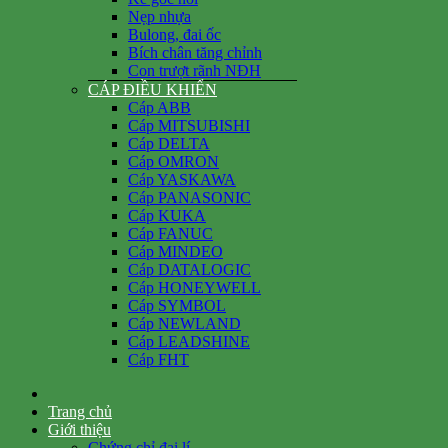
Nẹp nhựa
Bulong, đai ốc
Bích chân tăng chỉnh
Con trượt rãnh NĐH
CÁP ĐIỀU KHIỂN
Cáp ABB
Cáp MITSUBISHI
Cáp DELTA
Cáp OMRON
Cáp YASKAWA
Cáp PANASONIC
Cáp KUKA
Cáp FANUC
Cáp MINDEO
Cáp DATALOGIC
Cáp HONEYWELL
Cáp SYMBOL
Cáp NEWLAND
Cáp LEADSHINE
Cáp FHT
Trang chủ
Giới thiệu
Chứng chỉ đại lí