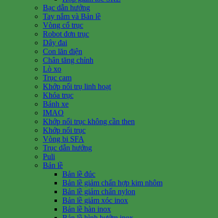
Bạc dẫn hướng
Tay nắm và Bản lề
Vòng cổ trục
Robot đơn trục
Dây đai
Con lăn điện
Chân tăng chỉnh
Lò xo
Trục cam
Khớp nối trụ linh hoạt
Khóa trục
Bánh xe
IMAO
Khớp nối trục không cần then
Khớp nối trục
Vòng bi SFA
Trục dẫn hướng
Puli
Bản lề
Bản lề đúc
Bản lề giảm chấn hợp kim nhôm
Bản lề giảm chấn nylon
Bản lề giảm xóc inox
Bản lề hàn inox
Bản lề hình bướm inox