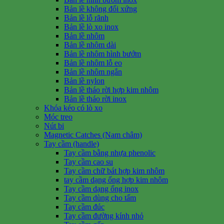
Bản lề không đối xứng
Bản lề lỗ rãnh
Bản lề lò xo inox
Bản lề nhôm
Bản lề nhôm dài
Bản lề nhôm hình bướm
Bản lề nhôm lỗ eo
Bản lề nhôm ngắn
Bản lề nylon
Bản lề tháo rời hợp kim nhôm
Bản lề tháo rời inox
Khóa kéo có lò xo
Móc treo
Nút bi
Magnetic Catches (Nam châm)
Tay cầm (handle)
Tay cầm bằng nhựa phenolic
Tay cầm cao su
Tay cầm chữ bát hợp kim nhôm
tay cầm dạng ống hợp kim nhôm
Tay cầm dạng ống inox
Tay cầm dùng cho tấm
Tay cầm đúc
Tay cầm đường kính nhỏ