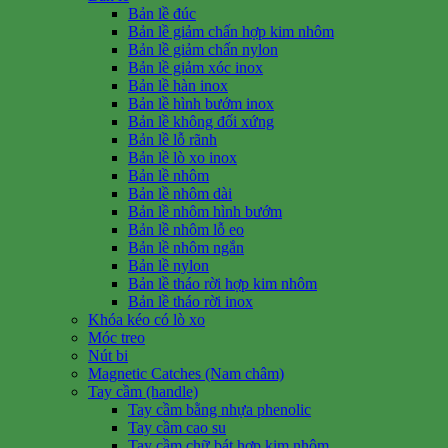
Bản lề đúc
Bản lề giảm chấn hợp kim nhôm
Bản lề giảm chấn nylon
Bản lề giảm xóc inox
Bản lề hàn inox
Bản lề hình bướm inox
Bản lề không đối xứng
Bản lề lỗ rãnh
Bản lề lò xo inox
Bản lề nhôm
Bản lề nhôm dài
Bản lề nhôm hình bướm
Bản lề nhôm lỗ eo
Bản lề nhôm ngắn
Bản lề nylon
Bản lề tháo rời hợp kim nhôm
Bản lề tháo rời inox
Khóa kéo có lò xo
Móc treo
Nút bi
Magnetic Catches (Nam châm)
Tay cầm (handle)
Tay cầm bằng nhựa phenolic
Tay cầm cao su
Tay cầm chữ bát hợp kim nhôm