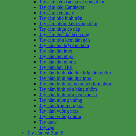
Tay cầm kèm cao su và vòng đệm
Tay cầm kéo Cantilever
Tay cầm kéo quay
Tay cầm nhỏ hình tròn
Tay cầm nhôm kèm vòng đệm
Tay cầm nhựa có nắp
Tay cầm thiết kế kéo cong
Tay cầm tròn kèm tấm gắn
Tay nắm âm hợp kim kẽm
Tay nắm âm inox
Tay nắm âm nhựa
Tay nắm âm nilong
Tay nắm âm TPE
Tay nắm hình bầu dục hợp kim nhôm
Tay nắm hình bầu dục inox
Tay nắm hình trái xoan hợp kim nhôm
Tay nắm hình tròn bằng nhôm
Tay nắm hình tròn kèm cao su
Tay nắm nilong vuông
Tay nắm tròn ren ngoài
Tay nắm vuông inox
Tay nắm vuông nhôm
Tay quay
Tay vặn
Tay nắm và Bản lề