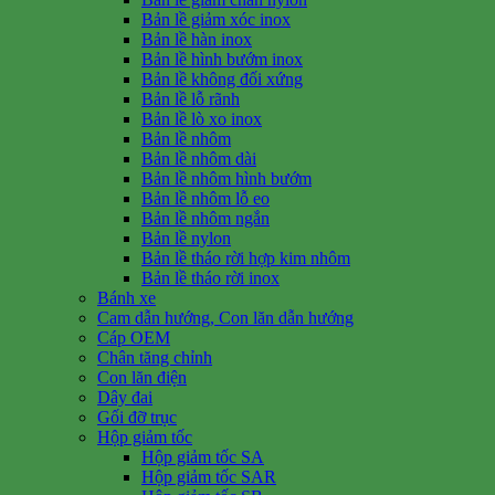
Bản lề giảm xóc inox
Bản lề hàn inox
Bản lề hình bướm inox
Bản lề không đối xứng
Bản lề lỗ rãnh
Bản lề lò xo inox
Bản lề nhôm
Bản lề nhôm dài
Bản lề nhôm hình bướm
Bản lề nhôm lỗ eo
Bản lề nhôm ngắn
Bản lề nylon
Bản lề tháo rời hợp kim nhôm
Bản lề tháo rời inox
Bánh xe
Cam dẫn hướng, Con lăn dẫn hướng
Cáp OEM
Chân tăng chỉnh
Con lăn điện
Dây đai
Gối đỡ trục
Hộp giảm tốc
Hộp giảm tốc SA
Hộp giảm tốc SAR