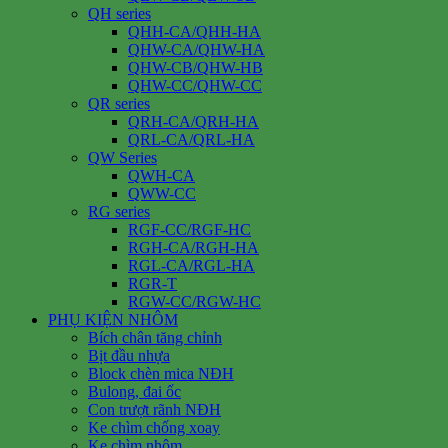
QH series
QHH-CA/QHH-HA
QHW-CA/QHW-HA
QHW-CB/QHW-HB
QHW-CC/QHW-CC
QR series
QRH-CA/QRH-HA
QRL-CA/QRL-HA
QW Series
QWH-CA
QWW-CC
RG series
RGF-CC/RGF-HC
RGH-CA/RGH-HA
RGL-CA/RGL-HA
RGR-T
RGW-CC/RGW-HC
PHỤ KIỆN NHÔM
Bích chân tăng chỉnh
Bịt đầu nhựa
Block chèn mica NĐH
Bulong, đai ốc
Con trượt rãnh NĐH
Ke chìm chống xoay
Ke chìm nhôm