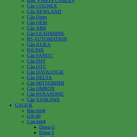
HIK VISION CABLES
Cáp COGNEX
Cáp NEWLAND
Cáp Open
Cáp OEM
Cáp ABB
Cáp LEADSHINE
RS AUTOMATION
Cáp KUKA
IOLINK
Cáp FANUC
Cáp FHT
Cáp OTC
Cáp DATALOGIC
Cáp DELTA
Cáp MITSUBISHI
Cáp OMRON
Cáp PANASONIC
Cáp YASKAWA
GAOJ-K
Bàn trượt
Gối đỡ
Con trượt
Dòng G
Dòng S