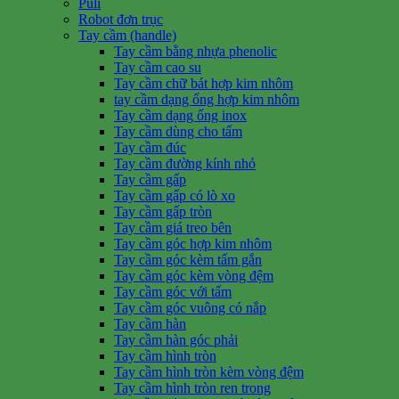
Puli
Robot đơn trục
Tay cầm (handle)
Tay cầm bằng nhựa phenolic
Tay cầm cao su
Tay cầm chữ bát hợp kim nhôm
tay cầm dạng ống hợp kim nhôm
Tay cầm dạng ống inox
Tay cầm dùng cho tấm
Tay cầm đúc
Tay cầm đường kính nhỏ
Tay cầm gấp
Tay cầm gấp có lò xo
Tay cầm gấp tròn
Tay cầm giá treo bên
Tay cầm góc hợp kim nhôm
Tay cầm góc kèm tấm gắn
Tay cầm góc kèm vòng đệm
Tay cầm góc với tấm
Tay cầm góc vuông có nắp
Tay cầm hàn
Tay cầm hàn góc phải
Tay cầm hình tròn
Tay cầm hình tròn kèm vòng đệm
Tay cầm hình tròn ren trong