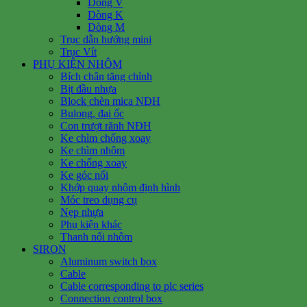
Dòng V
Dòng K
Dòng M
Trục dẫn hướng mini
Trục Vít
PHỤ KIỆN NHÔM
Bích chân tăng chỉnh
Bịt đầu nhựa
Block chèn mica NĐH
Bulong, đai ốc
Con trượt rãnh NĐH
Ke chìm chống xoay
Ke chìm nhôm
Ke chống xoay
Ke góc nổi
Khớp quay nhôm định hình
Móc treo dụng cụ
Nẹp nhựa
Phụ kiện khác
Thanh nối nhôm
SIRON
Aluminum switch box
Cable
Cable corresponding to plc series
Connection control box