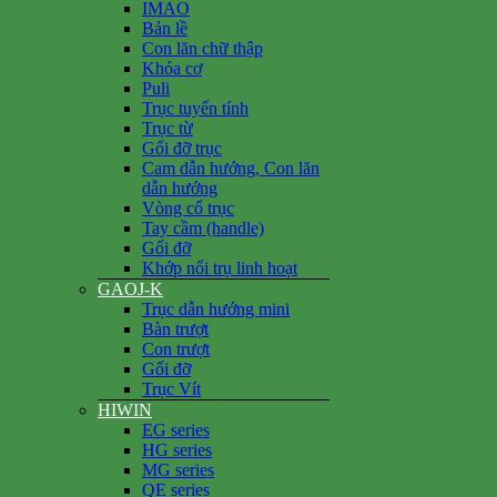
IMAO
Bản lề
Con lăn chữ thập
Khóa cơ
Puli
Trục tuyến tính
Trục từ
Gối đỡ trục
Cam dẫn hướng, Con lăn
dẫn hướng
Vòng cổ trục
Tay cầm (handle)
Gối đỡ
Khớp nối trụ linh hoạt
GAOJ-K
Trục dẫn hướng mini
Bàn trượt
Con trượt
Gối đỡ
Trục Vít
HIWIN
EG series
HG series
MG series
QE series