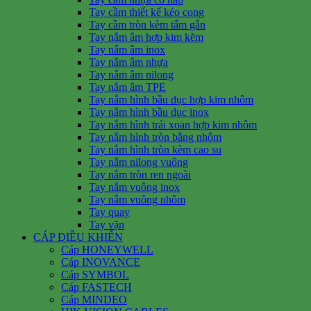
Tay cầm thiết kế kéo cong
Tay cầm tròn kèm tấm gắn
Tay nắm âm hợp kim kẽm
Tay nắm âm inox
Tay nắm âm nhựa
Tay nắm âm nilong
Tay nắm âm TPE
Tay nắm hình bầu dục hợp kim nhôm
Tay nắm hình bầu dục inox
Tay nắm hình trái xoan hợp kim nhôm
Tay nắm hình tròn bằng nhôm
Tay nắm hình tròn kèm cao su
Tay nắm nilong vuông
Tay nắm tròn ren ngoài
Tay nắm vuông inox
Tay nắm vuông nhôm
Tay quay
Tay vặn
CÁP ĐIỀU KHIỂN
Cáp HONEYWELL
Cáp INOVANCE
Cáp SYMBOL
Cáp FASTECH
Cáp MINDEO