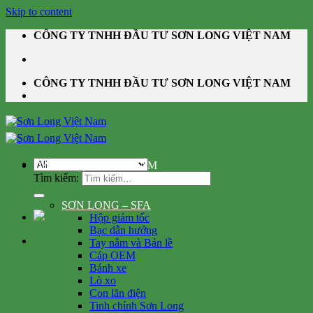
Skip to content
CÔNG TY TNHH ĐẦU TƯ SƠN LONG VIỆT NAM
CÔNG TY TNHH ĐẦU TƯ SƠN LONG VIỆT NAM
DANH MỤC SẢN PHẨM
Tìm kiếm:
SƠN LONG – SFA
Hộp giảm tốc
Bạc dẫn hướng
Tay nắm và Bản lề
Cáp OEM
Bánh xe
Lò xo
Con lăn điện
Tinh chỉnh Sơn Long