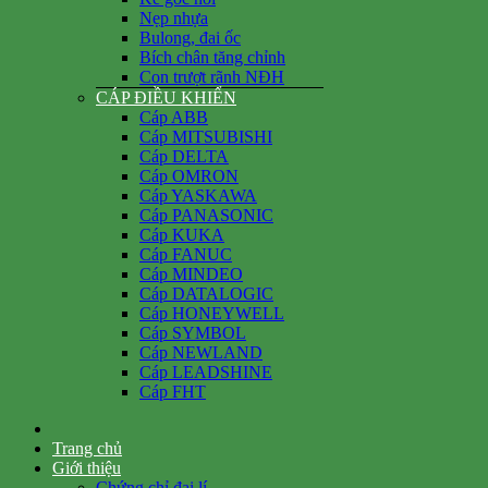
Nẹp nhựa
Bulong, đai ốc
Bích chân tăng chỉnh
Con trượt rãnh NĐH
CÁP ĐIỀU KHIỂN
Cáp ABB
Cáp MITSUBISHI
Cáp DELTA
Cáp OMRON
Cáp YASKAWA
Cáp PANASONIC
Cáp KUKA
Cáp FANUC
Cáp MINDEO
Cáp DATALOGIC
Cáp HONEYWELL
Cáp SYMBOL
Cáp NEWLAND
Cáp LEADSHINE
Cáp FHT
Trang chủ
Giới thiệu
Chứng chỉ đại lí