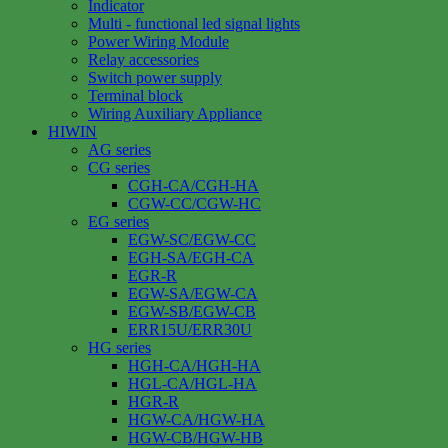
Indicator
Multi - functional led signal lights
Power Wiring Module
Relay accessories
Switch power supply
Terminal block
Wiring Auxiliary Appliance
HIWIN
AG series
CG series
CGH-CA/CGH-HA
CGW-CC/CGW-HC
EG series
EGW-SC/EGW-CC
EGH-SA/EGH-CA
EGR-R
EGW-SA/EGW-CA
EGW-SB/EGW-CB
ERR15U/ERR30U
HG series
HGH-CA/HGH-HA
HGL-CA/HGL-HA
HGR-R
HGW-CA/HGW-HA
HGW-CB/HGW-HB