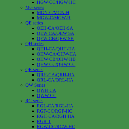
HGW-CC/HGW-HC
MG series
MGN-C/MGN-H
MGW-C/MGW-H
QE series
QEH-CA/QEH-SA
QEW-CA/QEW-SA
QEW-CB/QEW-SB
QH series
QHH-CA/QHH-HA
QHW-CA/QHW-HA
QHW-CB/QHW-HB
QHW-CC/QHW-CC
QR series
QRH-CA/QRH-HA
QRL-CA/QRL-HA
QW Series
QWH-CA
QWW-CC
RG series
RGL-CA/RGL-HA
RGF-CC/RGF-HC
RGH-CA/RGH-HA
RGR-T
RGW-CC/RGW-HC