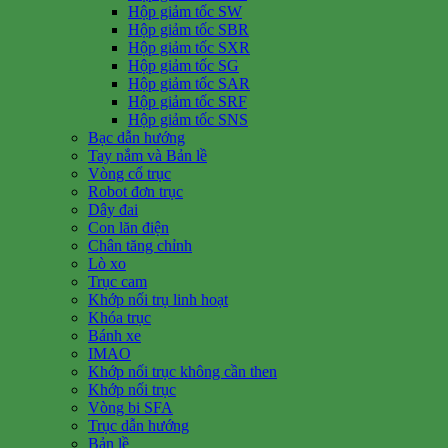
Hộp giảm tốc SW
Hộp giảm tốc SBR
Hộp giảm tốc SXR
Hộp giảm tốc SG
Hộp giảm tốc SAR
Hộp giảm tốc SRF
Hộp giảm tốc SNS
Bạc dẫn hướng
Tay nắm và Bản lề
Vòng cổ trục
Robot đơn trục
Dây đai
Con lăn điện
Chân tăng chỉnh
Lò xo
Trục cam
Khớp nối trụ linh hoạt
Khóa trục
Bánh xe
IMAO
Khớp nối trục không cần then
Khớp nối trục
Vòng bi SFA
Trục dẫn hướng
Bản lề