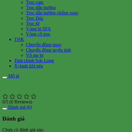
Trục cam
Trục dẫn hướng
Trục dẫn hướng chống xoay
Trục Đúc
Trục từ
Vòng bi SFA
Vòng cổ trục
THK
Chuyển động quay
Chuyển động tuyến tính
Vít me bi
Tinh chỉnh Sơn Long
Xylanh khí nén
Mô tả
0/5
(0 Reviews)
Đánh giá (0)
Đánh giá
Chưa có đánh giá nào.