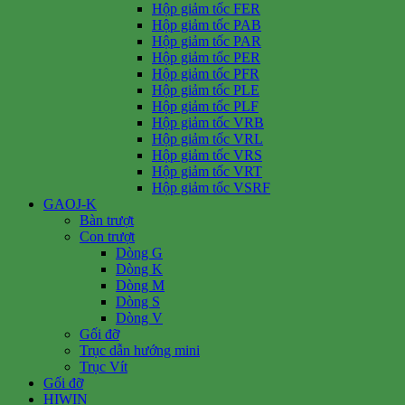
Hộp giảm tốc FER
Hộp giảm tốc PAB
Hộp giảm tốc PAR
Hộp giảm tốc PER
Hộp giảm tốc PFR
Hộp giảm tốc PLE
Hộp giảm tốc PLF
Hộp giảm tốc VRB
Hộp giảm tốc VRL
Hộp giảm tốc VRS
Hộp giảm tốc VRT
Hộp giảm tốc VSRF
GAOJ-K
Bàn trượt
Con trượt
Dòng G
Dòng K
Dòng M
Dòng S
Dòng V
Gối đỡ
Trục dẫn hướng mini
Trục Vít
Gối đỡ
HIWIN