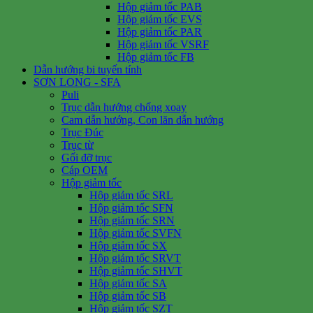
Hộp giảm tốc PAB
Hộp giảm tốc EVS
Hộp giảm tốc PAR
Hộp giảm tốc VSRF
Hộp giảm tốc FB
Dẫn hướng bi tuyến tính
SƠN LONG - SFA
Puli
Trục dẫn hướng chống xoay
Cam dẫn hướng, Con lăn dẫn hướng
Trục Đúc
Trục từ
Gối đỡ trục
Cáp OEM
Hộp giảm tốc
Hộp giảm tốc SRL
Hộp giảm tốc SFN
Hộp giảm tốc SRN
Hộp giảm tốc SVFN
Hộp giảm tốc SX
Hộp giảm tốc SRVT
Hộp giảm tốc SHVT
Hộp giảm tốc SA
Hộp giảm tốc SB
Hộp giảm tốc SZT