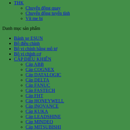
THK
Chuyển động quay
Chuyển động tuyến tính
Vít me bi
Danh mục sản phẩm
Bánh xe ESUN
Bộ điều chỉnh
Bộ vi chỉnh bằng mô tơ
Bộ vi chỉnh cơ
CÁP ĐIỀU KHIỂN
Cáp ABB
Cáp COGNEX
Cáp DATALOGIC
Cáp DELTA
Cáp FANUC
Cáp FASTECH
Cáp FHT
Cáp HONEYWELL
Cáp INOVANCE
Cáp KUKA
Cáp LEADSHINE
Cáp MINDEO
Cáp MITSUBISHI