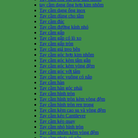
tay cầm dạng ống hợp kim nhôm
Tay cầm dạng ống inox
Tay cầm dùng cho tấm
Tay cầm đúc
Tay cầm đường kính nhỏ
Tay cầm gấp
Tay cầm gấp có lò xo
Tay cầm gấp tròn
Tay cầm giá treo bên
Tay cầm góc hợp kim nhôm
Tay cầm góc kèm tấm gắn
Tay cầm góc kèm vòng đệm
Tay cầm góc với tấm
Tay cầm góc vuông có nắp
Tay cầm hàn
Tay cầm hàn góc phải
Tay cầm hình tròn
Tay cầm hình tròn kèm vòng đệm
Tay cầm hình tròn ren trong
Tay cầm kèm cao su và vòng đệm
Tay cầm kéo Cantilever
Tay cầm kéo quay
Tay cầm nhỏ hình tròn
Tay cầm nhôm kèm vòng đệm
Tay cầm nhựa có nắp