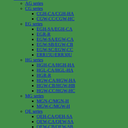
AG series
CG series
CGH-CA/CGH-HA
CGW-CC/CGW-HC
EG series
EGH-SA/EGH-CA
EGR-R
EGW-SA/EGW-CA
EGW-SB/EGW-CB
EGW-SC/EGW-CC
ERR15U/ERR30U
HG series
HGH-CA/HGH-HA
HGL-CA/HGL-HA
HGR-R
HGW-CA/HGW-HA
HGW-CB/HGW-HB
HGW-CC/HGW-HC
MG series
MGN-C/MGN-H
MGW-C/MGW-H
QE series
QEH-CA/QEH-SA
QEW-CA/QEW-SA
QEW-CB/QEW-SB