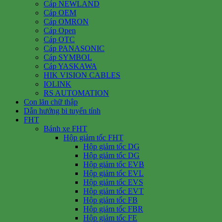
Cáp NEWLAND
Cáp OEM
Cáp OMRON
Cáp Open
Cáp OTC
Cáp PANASONIC
Cáp SYMBOL
Cáp YASKAWA
HIK VISION CABLES
IOLINK
RS AUTOMATION
Con lăn chữ thập
Dẫn hướng bi tuyến tính
FHT
Bánh xe FHT
Hộp giảm tốc FHT
Hộp giảm tốc DG
Hộp giảm tốc DG
Hộp giảm tốc EVB
Hộp giảm tốc EVL
Hộp giảm tốc EVS
Hộp giảm tốc EVT
Hộp giảm tốc FB
Hộp giảm tốc FBR
Hộp giảm tốc FE