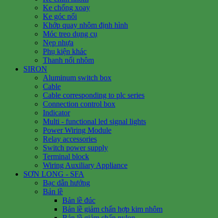
Ke chống xoay
Ke góc nổi
Khớp quay nhôm định hình
Móc treo dụng cụ
Nẹp nhựa
Phụ kiện khác
Thanh nối nhôm
SIRON
Aluminum switch box
Cable
Cable corresponding to plc series
Connection control box
Indicator
Multi - functional led signal lights
Power Wiring Module
Relay accessories
Switch power supply
Terminal block
Wiring Auxiliary Appliance
SƠN LONG - SFA
Bạc dẫn hướng
Bản lề
Bản lề đúc
Bản lề giảm chấn hợp kim nhôm
Bản lề giảm chấn nylon