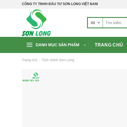
Skip
CÔNG TY TNHH ĐẦU TƯ SƠN LONG VIỆT NAM
to
content
Tìm
kiếm:
TRANG CHỦ
DANH MỤC SẢN PHẨM
Trang chủ
/
Tinh chỉnh Sơn Long