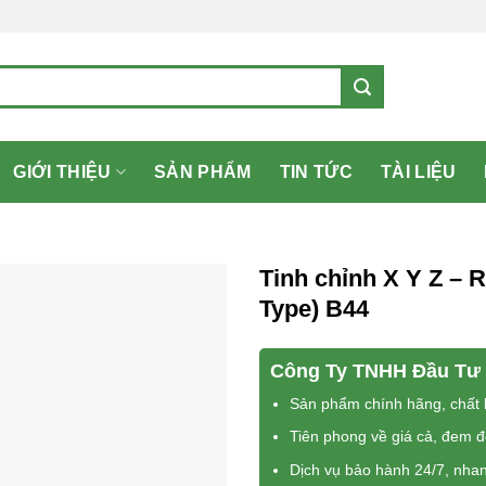
GIỚI THIỆU
SẢN PHẨM
TIN TỨC
TÀI LIỆU
Tinh chỉnh X Y Z – 
Type) B44
Công Ty TNHH Đầu Tư 
Sản phẩm chính hãng, chất l
Tiên phong về giá cả, đem 
Dịch vụ bảo hành 24/7, nha