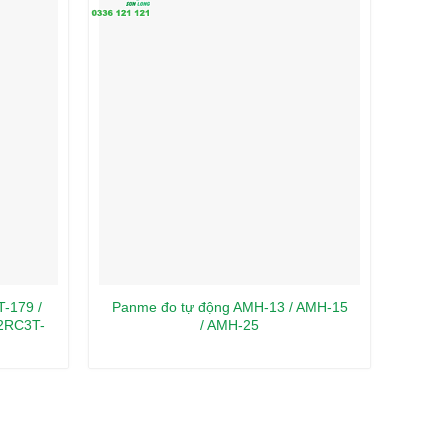
T-179 /
Panme đo tự động AMH-13 / AMH-15
T
2RC3T-
/ AMH-25