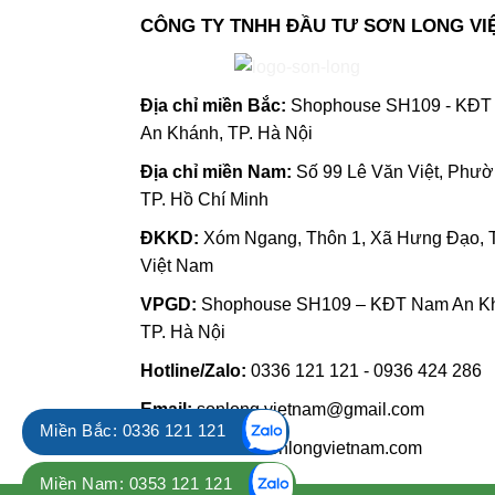
CÔNG TY TNHH ĐẦU TƯ SƠN LONG VI
Địa chỉ m
iền Bắc:
Shophouse SH109 - KĐT 
An Khánh, TP. Hà Nội
Địa chỉ miền Nam:
Số 99 Lê Văn Việt, Phư
TP. Hồ Chí Minh
ĐKKD:
Xóm Ngang, Thôn 1, Xã Hưng Đạo, 
Việt Nam
VPGD:
Shophouse SH109 – KĐT Nam An Kh
TP. Hà Nội
Hotline/Zalo:
0336 121 121 - 0936 424 286
Email:
sonlong.vietnam@gmail.com
Miền Bắc: 0336 121 121
Website
:
www.sonlongvietnam.com
Miền Nam: 0353 121 121