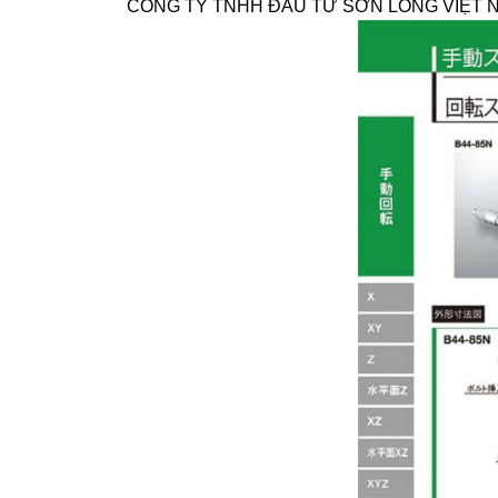
CÔNG TY TNHH ĐẦU TƯ SƠN LONG VIỆT NAM chuy