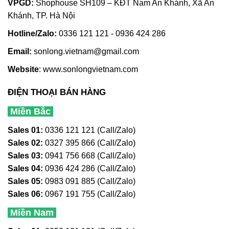
VPGD:
Shophouse SH109 – KĐT Nam An Khánh, Xã An
Khánh, TP. Hà Nội
Hotline/Zalo:
0336 121 121 - 0936 424 286
Email:
sonlong.vietnam@gmail.com
Website
:
www.sonlongvietnam.com
ĐIỆN THOẠI BÁN HÀNG
Miền Bắc
Sales 01:
0336 121 121 (Call/Zalo)
Sales 02:
0327 395 866 (Call/Zalo)
Sales 03:
0941 756 668 (Call/Zalo)
Sales 04:
0936 424 286 (Call/Zalo)
Sales 05:
0983 091 885 (Call/Zalo)
Sales 06:
0967 191 755 (Call/Zalo)
Miền Nam