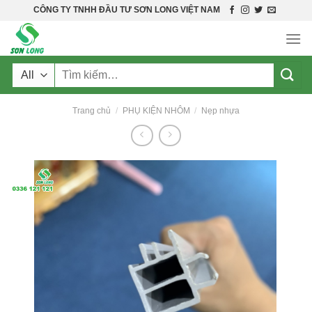
Skip
CÔNG TY TNHH ĐẦU TƯ SƠN LONG VIỆT NAM
to
content
Tìm
kiếm:
Trang chủ
/
PHỤ KIỆN NHÔM
/
Nẹp nhựa