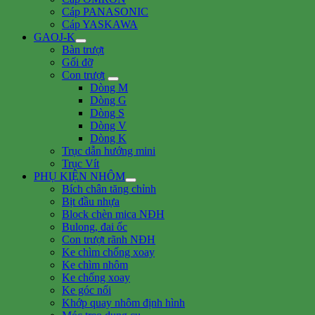
Cáp PANASONIC
Cáp YASKAWA
GAOJ-K
Bàn trượt
Gối đỡ
Con trượt
Dòng M
Dòng G
Dòng S
Dòng V
Dòng K
Trục dẫn hướng mini
Trục Vít
PHỤ KIỆN NHÔM
Bích chân tăng chỉnh
Bịt đầu nhựa
Block chèn mica NĐH
Bulong, đai ốc
Con trượt rãnh NĐH
Ke chìm chống xoay
Ke chìm nhôm
Ke chống xoay
Ke góc nổi
Khớp quay nhôm định hình