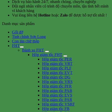
Dịch vụ bảo hành 24/7, nhanh chóng, chuyên nghiệp
Đội ngũ nhân viên có trình độ chuyên môn, tận tình hết mình
vì khách hàng
Vui lòng liên hệ
Hotline
hoặc
Zalo
để được hỗ trợ tốt nhất !
Danh mục sản phẩm
Gối đỡ
Tinh chỉnh Sơn Long
Con lăn chữ thập
FHT
Bánh xe FHT
Hộp giảm tốc FHT
Hộp giảm tốc PER
Hộp giảm tốc VRT
Hộp giảm tốc PLF
Hộp giảm tốc EVT
Hộp giảm tốc DG
Hộp giảm tốc VRS
Hộp giảm tốc PFR
Hộp giảm tốc PAB
Hộp giảm tốc EVS
Hộp giảm tốc PAR
Hộp giảm tốc VSRF
Hộp giảm tốc FB