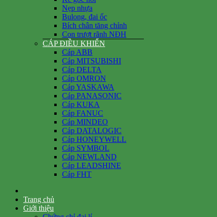
Nẹp nhựa
Bulong, đai ốc
Bích chân tăng chỉnh
Con trượt rãnh NĐH
CÁP ĐIỀU KHIỂN
Cáp ABB
Cáp MITSUBISHI
Cáp DELTA
Cáp OMRON
Cáp YASKAWA
Cáp PANASONIC
Cáp KUKA
Cáp FANUC
Cáp MINDEO
Cáp DATALOGIC
Cáp HONEYWELL
Cáp SYMBOL
Cáp NEWLAND
Cáp LEADSHINE
Cáp FHT
Trang chủ
Giới thiệu
Chứng chỉ đại lí