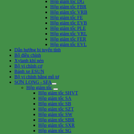
Hộp giảm tốc DG
Hộp giảm tốc FBR
Hộp giảm tốc VRB
Hộp giảm tốc FE
Hộp giảm tốc EVB
Hộp giảm tốc PLE
Hộp giảm tốc VRL
Hộp giảm tốc FER
Hộp giảm tốc EVL
Dẫn hướng bi tuyến tính
Bộ điều chỉnh
Xylanh khí nén
Bộ vi chỉnh cơ
Bánh xe ESUN
Bộ vi chỉnh bằng mô tơ
SƠN LONG - SFA
Hộp giảm tốc
Hộp giảm tốc SHVT
Hộp giảm tốc SA
Hộp giảm tốc SB
Hộp giảm tốc SZT
Hộp giảm tốc SW
Hộp giảm tốc SBR
Hộp giảm tốc SXR
Hộp giảm tốc SG