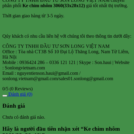
CÔNG TY TNHH ĐẦU TƯ SƠN LONG VIỆT NAM chuyên
phân phối
Ke chìm nhôm 3060(33x28x12)
giá tốt nhất thị trường.
Thời gian giao hàng từ 3-5 ngày.
Qúy khách có nhu cầu liên hệ với chúng tôi theo thông tin dưới đây:
CÔNG TY TNHH ĐẦU TƯ SƠN LONG VIỆT NAM
Office : Tòa nhà CT3B Số 10 Đại Lộ Thăng Long, Nam Từ Liêm,
Hà Nội
Mobile : 0936424 286 – 0336 121 121 | Skype : Son.haui | Website
: Sonlongvietnam.com
Email : nguyentienson.haui@gmail.com /
sonlong.vietnam@gmail.com/sales01.sonlong@gmail.com
0/5
(0 Reviews)
Đánh giá (0)
Đánh giá
Chưa có đánh giá nào.
Hãy là người đầu tiên nhận xét “Ke chìm nhôm