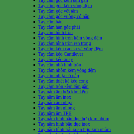
Tay cầm góc kèm tấm gắn
Tay cầm góc kèm vòng đệm
Tay cầm góc với tấm
Tay cầm góc vuông có nắp
Tay cầm hàn
Tay cầm hàn góc phải
Tay cầm hình tròn
Tay cầm hình tròn kèm vòng đệm
Tay cầm hình tròn ren trong
Tay cầm kèm cao su và vòng đệm
Tay cầm kéo Cantilever
Tay cầm kéo quay
Tay cầm nhỏ hình tròn
Tay cầm nhôm kèm vòng đệm
Tay cầm nhựa có nắp
Tay cầm thiết kế kéo cong
Tay cầm tròn kèm tấm gắn
Tay nắm âm hợp kim kẽm
Tay nắm âm inox
Tay nắm âm nhựa
Tay nắm âm nilong
Tay nắm âm TPE
Tay nắm hình bầu dục hợp kim nhôm
Tay nắm hình bầu dục inox
Tay nắm hình trái xoan hợp kim nhôm