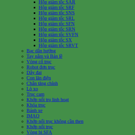
Hộp giảm tốc SAR
Hộp giảm tốc SRF
Hộp giảm tốc SNS
Hộp giảm tốc SRL
Hộp giảm tốc SFN
Hộp giảm tốc SRN
Hộp giảm tốc SVFN
Hộp giảm tốc SX
Hộp giảm tốc SRVT
Bạc dẫn hướng
Tay nắm và Bản lề
Vòng cổ trục
Robot đơn trục
Dây đai
Con lăn điện
Chân tăng chỉnh
Lò xo
Trục cam
Khớp nối trụ linh hoạt
Khóa trục
Bánh xe
IMAO
Khớp nối trục không cần then
Khớp nối trục
Vòng bi SFA