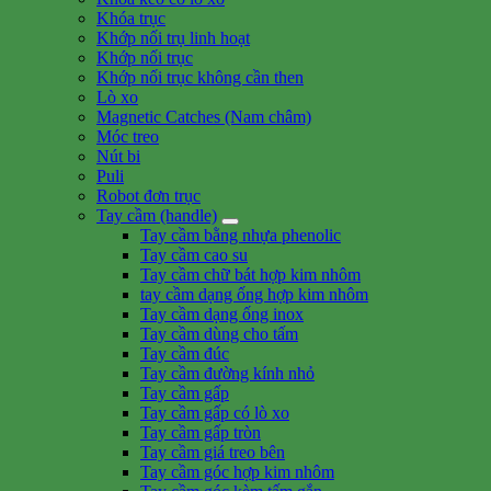
Khóa trục
Khớp nối trụ linh hoạt
Khớp nối trục
Khớp nối trục không cần then
Lò xo
Magnetic Catches (Nam châm)
Móc treo
Nút bi
Puli
Robot đơn trục
Tay cầm (handle)
Tay cầm bằng nhựa phenolic
Tay cầm cao su
Tay cầm chữ bát hợp kim nhôm
tay cầm dạng ống hợp kim nhôm
Tay cầm dạng ống inox
Tay cầm dùng cho tấm
Tay cầm đúc
Tay cầm đường kính nhỏ
Tay cầm gấp
Tay cầm gấp có lò xo
Tay cầm gấp tròn
Tay cầm giá treo bên
Tay cầm góc hợp kim nhôm