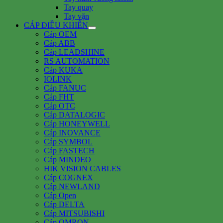
Tay quay
Tay vặn
CÁP ĐIỀU KHIỂN
Cáp OEM
Cáp ABB
Cáp LEADSHINE
RS AUTOMATION
Cáp KUKA
IOLINK
Cáp FANUC
Cáp FHT
Cáp OTC
Cáp DATALOGIC
Cáp HONEYWELL
Cáp INOVANCE
Cáp SYMBOL
Cáp FASTECH
Cáp MINDEO
HIK VISION CABLES
Cáp COGNEX
Cáp NEWLAND
Cáp Open
Cáp DELTA
Cáp MITSUBISHI
Cáp OMRON