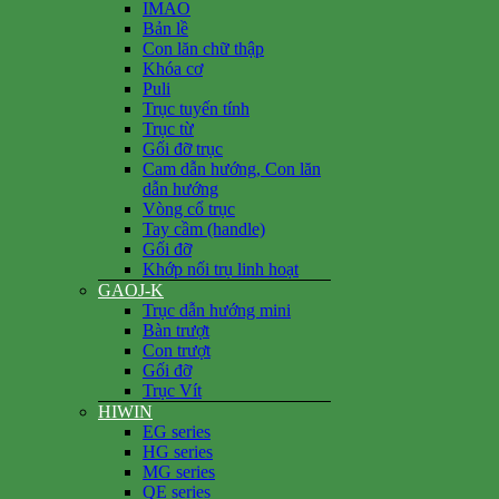
IMAO
Bản lề
Con lăn chữ thập
Khóa cơ
Puli
Trục tuyến tính
Trục từ
Gối đỡ trục
Cam dẫn hướng, Con lăn
dẫn hướng
Vòng cổ trục
Tay cầm (handle)
Gối đỡ
Khớp nối trụ linh hoạt
GAOJ-K
Trục dẫn hướng mini
Bàn trượt
Con trượt
Gối đỡ
Trục Vít
HIWIN
EG series
HG series
MG series
QE series