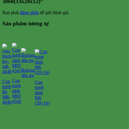
3060(33x28x12)”
Bạn phải
đăng nhập
để gửi đánh giá.
Sản phẩm tương tự
Bulong
đầu trụ
Con
Con
Con
trượt
trượt
trượt
rãnh
lẫy
rãnh
M8T
M8-
M6
4545
4040
(20×16)