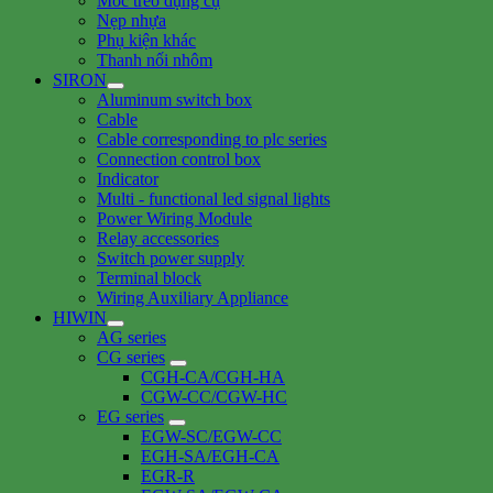
Móc treo dụng cụ
Nẹp nhựa
Phụ kiện khác
Thanh nối nhôm
SIRON
Aluminum switch box
Cable
Cable corresponding to plc series
Connection control box
Indicator
Multi - functional led signal lights
Power Wiring Module
Relay accessories
Switch power supply
Terminal block
Wiring Auxiliary Appliance
HIWIN
AG series
CG series
CGH-CA/CGH-HA
CGW-CC/CGW-HC
EG series
EGW-SC/EGW-CC
EGH-SA/EGH-CA
EGR-R