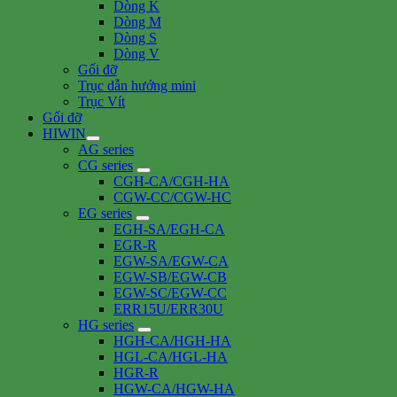
Dòng K
Dòng M
Dòng S
Dòng V
Gối đỡ
Trục dẫn hướng mini
Trục Vít
Gối đỡ
HIWIN
AG series
CG series
CGH-CA/CGH-HA
CGW-CC/CGW-HC
EG series
EGH-SA/EGH-CA
EGR-R
EGW-SA/EGW-CA
EGW-SB/EGW-CB
EGW-SC/EGW-CC
ERR15U/ERR30U
HG series
HGH-CA/HGH-HA
HGL-CA/HGL-HA
HGR-R
HGW-CA/HGW-HA