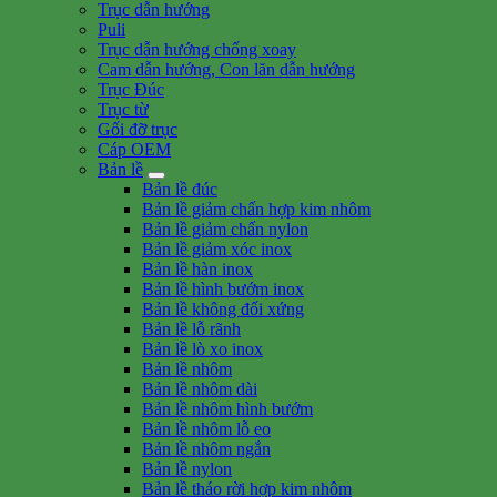
Trục dẫn hướng
Puli
Trục dẫn hướng chống xoay
Cam dẫn hướng, Con lăn dẫn hướng
Trục Đúc
Trục từ
Gối đỡ trục
Cáp OEM
Bản lề
Bản lề đúc
Bản lề giảm chấn hợp kim nhôm
Bản lề giảm chấn nylon
Bản lề giảm xóc inox
Bản lề hàn inox
Bản lề hình bướm inox
Bản lề không đối xứng
Bản lề lỗ rãnh
Bản lề lò xo inox
Bản lề nhôm
Bản lề nhôm dài
Bản lề nhôm hình bướm
Bản lề nhôm lỗ eo
Bản lề nhôm ngắn
Bản lề nylon
Bản lề tháo rời hợp kim nhôm