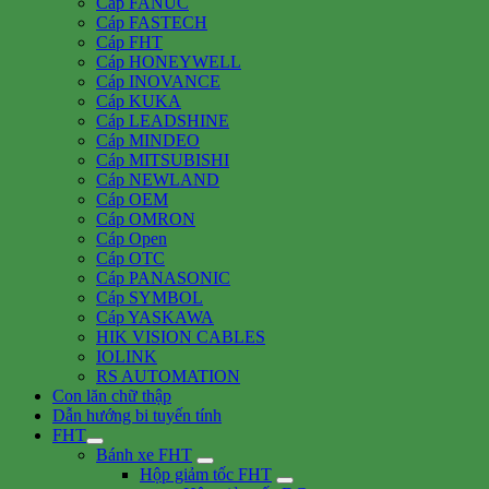
Cáp FANUC
Cáp FASTECH
Cáp FHT
Cáp HONEYWELL
Cáp INOVANCE
Cáp KUKA
Cáp LEADSHINE
Cáp MINDEO
Cáp MITSUBISHI
Cáp NEWLAND
Cáp OEM
Cáp OMRON
Cáp Open
Cáp OTC
Cáp PANASONIC
Cáp SYMBOL
Cáp YASKAWA
HIK VISION CABLES
IOLINK
RS AUTOMATION
Con lăn chữ thập
Dẫn hướng bi tuyến tính
FHT
Bánh xe FHT
Hộp giảm tốc FHT