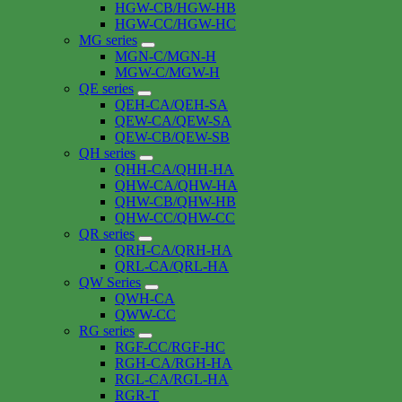
HGW-CB/HGW-HB
HGW-CC/HGW-HC
MG series
MGN-C/MGN-H
MGW-C/MGW-H
QE series
QEH-CA/QEH-SA
QEW-CA/QEW-SA
QEW-CB/QEW-SB
QH series
QHH-CA/QHH-HA
QHW-CA/QHW-HA
QHW-CB/QHW-HB
QHW-CC/QHW-CC
QR series
QRH-CA/QRH-HA
QRL-CA/QRL-HA
QW Series
QWH-CA
QWW-CC
RG series
RGF-CC/RGF-HC
RGH-CA/RGH-HA
RGL-CA/RGL-HA
RGR-T