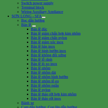
Switch power supply
Terminal block
Wiring Auxiliary Appliance
SƠN LONG - SFA
Bạc dẫn hướng
Bản lề
Bản lề đúc
Bản lề giảm chấn hợp kim nhôm
Bản lề giảm chấn nylon
Bản lề giảm xóc inox
Bản lề hàn inox
Bản lề hình bướm inox
Bản lề không đối xứng
Bản lề lỗ rãnh
Bản lề lò xo inox
Bản lề nhôm
Bản lề nhôm dài
Bản lề nhôm hình bướm
Bản lề nhôm lỗ eo
Bản lề nhôm ngắn
Bản lề nylon
Bản lề tháo rời hợp kim nhôm
Bản lề tháo rời inox
Bánh xe
Cam dẫn hướng, Con lăn dẫn hướng