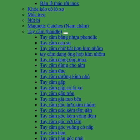
Bản lề tháo rời inox
Khóa kéo có lò xo
Móc treo
Nút bi
Magnetic Catches (Nam châm)
Tay cầm (handle)
Tay cầm bằng nhựa phenolic
Tay cầm cao su
Tay cầm chữ bát hợp kim nhôm
tay cầm dạng ống hợp kim nhôm
Tay cầm dạng ống inox
Tay cầm dùng cho tấm
Tay cầm đúc
Tay cầm đường kính nhỏ
Tay cầm gấp
Tay cầm gấp có lò xo
Tay cầm gấp tròn
Tay cầm giá treo bên
Tay cầm góc hợp kim nhôm
Tay cầm góc kèm tấm gắn
Tay cầm góc kèm vòng đệm
Tay cầm góc với tấm
Tay cầm góc vuông có nắp
Tay cầm hàn
Tay cầm hàn góc phải