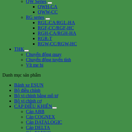
QW Series
QWH-CA
QWW-CC
RG series
RGL-CA/RGL-HA
RGF-CC/RGF-HC
RGH-CA/RGH-HA
RGR-T
RGW-CC/RGW-HC
THK
Chuyển động quay
Chuyển động tuyến tính
Vít me bi
Danh mục sản phẩm
Bánh xe ESUN
Bộ điều chỉnh
Bộ vi chỉnh bằng mô tơ
Bộ vi chỉnh cơ
CÁP ĐIỀU KHIỂN
Cáp ABB
Cáp COGNEX
Cáp DATALOGIC
Cáp DELTA