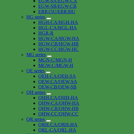
EGW-SA/EGW-CA
EGW-SB/EGW-CB
ERR15U/ERR30U
HG series
HGH-CA/HGH-HA
HGL-CA/HGL-HA
HGR-R
HGW-CA/HGW-HA
HGW-CB/HGW-HB
HGW-CC/HGW-HC
MG series
MGN-C/MGN-H
MGW-C/MGW-H
QE series
QEH-CA/QEH-SA
QEW-CA/QEW-SA
QEW-CB/QEW-SB
QH series
QHH-CA/QHH-HA
QHW-CA/QHW-HA
QHW-CB/QHW-HB
QHW-CC/QHW-CC
QR series
QRH-CA/QRH-HA
QRL-CA/QRL-HA