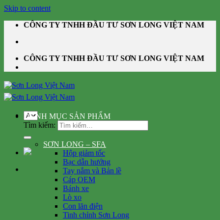
Skip to content
CÔNG TY TNHH ĐẦU TƯ SƠN LONG VIỆT NAM
CÔNG TY TNHH ĐẦU TƯ SƠN LONG VIỆT NAM
DANH MỤC SẢN PHẨM
Tìm kiếm:
SƠN LONG – SFA
Hộp giảm tốc
Bạc dẫn hướng
Tay nắm và Bản lề
Cáp OEM
Bánh xe
Lò xo
Con lăn điện
Tinh chỉnh Sơn Long