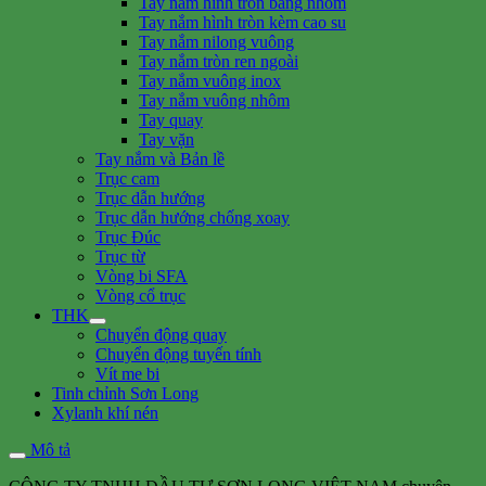
Tay nắm hình tròn bằng nhôm
Tay nắm hình tròn kèm cao su
Tay nắm nilong vuông
Tay nắm tròn ren ngoài
Tay nắm vuông inox
Tay nắm vuông nhôm
Tay quay
Tay vặn
Tay nắm và Bản lề
Trục cam
Trục dẫn hướng
Trục dẫn hướng chống xoay
Trục Đúc
Trục từ
Vòng bi SFA
Vòng cổ trục
THK
Chuyển động quay
Chuyển động tuyến tính
Vít me bi
Tinh chỉnh Sơn Long
Xylanh khí nén
Mô tả