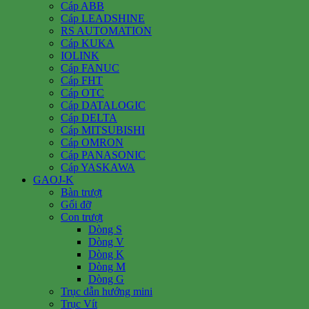
Cáp ABB
Cáp LEADSHINE
RS AUTOMATION
Cáp KUKA
IOLINK
Cáp FANUC
Cáp FHT
Cáp OTC
Cáp DATALOGIC
Cáp DELTA
Cáp MITSUBISHI
Cáp OMRON
Cáp PANASONIC
Cáp YASKAWA
GAOJ-K
Bàn trượt
Gối đỡ
Con trượt
Dòng S
Dòng V
Dòng K
Dòng M
Dòng G
Trục dẫn hướng mini
Trục Vít