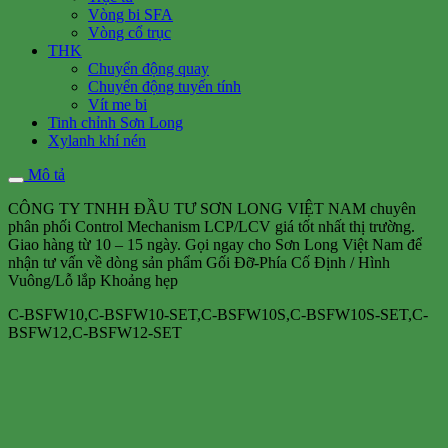
Vòng bi SFA
Vòng cổ trục
THK
Chuyển động quay
Chuyển động tuyến tính
Vít me bi
Tinh chỉnh Sơn Long
Xylanh khí nén
Mô tả
CÔNG TY TNHH ĐẦU TƯ SƠN LONG VIỆT NAM chuyên
phân phối Control Mechanism LCP/LCV giá tốt nhất thị trường.
Giao hàng từ 10 – 15 ngày. Gọi ngay cho Sơn Long Việt Nam để
nhận tư vấn về dòng sản phẩm Gối Đỡ-Phía Cố Định / Hình
Vuông/Lỗ lắp Khoảng hẹp
C-BSFW10,C-BSFW10-SET,C-BSFW10S,C-BSFW10S-SET,C-
BSFW12,C-BSFW12-SET