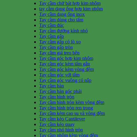
Tay cầm chữ bát hợp kim nhôm
tay cầm dạng ống hợp kim nhôm
Tay cầm dạng ống inox
Tay cầm dùng cho tấm
Tay cầm đúc
Tay cầm đường kính nhỏ
Tay cầm gấp
Tay cầm gấp có lò xo
Tay cầm gấp tròn
Tay cầm giá treo bên
Tay cầm góc hợp kim nhôm
Tay cầm góc kèm tấm gắn
Tay cầm góc kèm vòng đệm
Tay cầm góc với tấm
Tay cầm góc vuông có nắp
Tay cầm hàn
Tay cầm hàn góc phải
Tay cầm hình tròn
Tay cầm hình tròn kèm vòng đệm
Tay cầm hình tròn ren trong
Tay cầm kèm cao su và vòng đệm
Tay cầm kéo Cantilever
Tay cầm kéo quay
Tay cầm nhỏ hình tròn
Tay cầm nhôm kèm vòng đệm