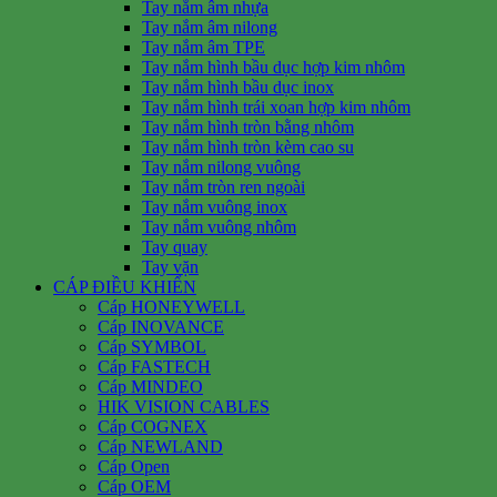
Tay nắm âm nhựa
Tay nắm âm nilong
Tay nắm âm TPE
Tay nắm hình bầu dục hợp kim nhôm
Tay nắm hình bầu dục inox
Tay nắm hình trái xoan hợp kim nhôm
Tay nắm hình tròn bằng nhôm
Tay nắm hình tròn kèm cao su
Tay nắm nilong vuông
Tay nắm tròn ren ngoài
Tay nắm vuông inox
Tay nắm vuông nhôm
Tay quay
Tay vặn
CÁP ĐIỀU KHIỂN
Cáp HONEYWELL
Cáp INOVANCE
Cáp SYMBOL
Cáp FASTECH
Cáp MINDEO
HIK VISION CABLES
Cáp COGNEX
Cáp NEWLAND
Cáp Open
Cáp OEM