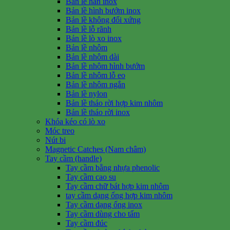
Bản lề hàn inox
Bản lề hình bướm inox
Bản lề không đối xứng
Bản lề lỗ rãnh
Bản lề lò xo inox
Bản lề nhôm
Bản lề nhôm dài
Bản lề nhôm hình bướm
Bản lề nhôm lỗ eo
Bản lề nhôm ngắn
Bản lề nylon
Bản lề tháo rời hợp kim nhôm
Bản lề tháo rời inox
Khóa kéo có lò xo
Móc treo
Nút bi
Magnetic Catches (Nam châm)
Tay cầm (handle)
Tay cầm bằng nhựa phenolic
Tay cầm cao su
Tay cầm chữ bát hợp kim nhôm
tay cầm dạng ống hợp kim nhôm
Tay cầm dạng ống inox
Tay cầm dùng cho tấm
Tay cầm đúc