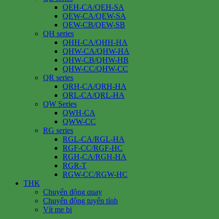
QEH-CA/QEH-SA
QEW-CA/QEW-SA
QEW-CB/QEW-SB
QH series
QHH-CA/QHH-HA
QHW-CA/QHW-HA
QHW-CB/QHW-HB
QHW-CC/QHW-CC
QR series
QRH-CA/QRH-HA
QRL-CA/QRL-HA
QW Series
QWH-CA
QWW-CC
RG series
RGL-CA/RGL-HA
RGF-CC/RGF-HC
RGH-CA/RGH-HA
RGR-T
RGW-CC/RGW-HC
THK
Chuyển động quay
Chuyển động tuyến tính
Vít me bi