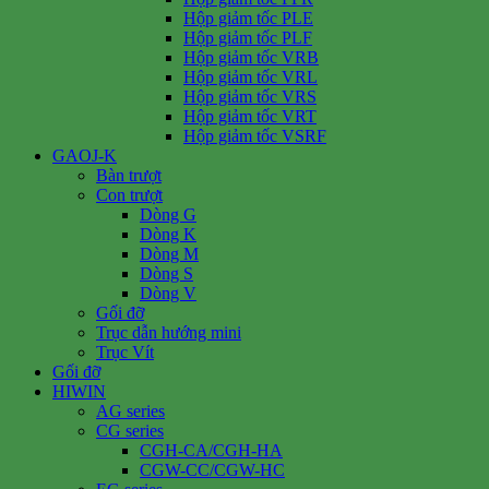
Hộp giảm tốc PLE
Hộp giảm tốc PLF
Hộp giảm tốc VRB
Hộp giảm tốc VRL
Hộp giảm tốc VRS
Hộp giảm tốc VRT
Hộp giảm tốc VSRF
GAOJ-K
Bàn trượt
Con trượt
Dòng G
Dòng K
Dòng M
Dòng S
Dòng V
Gối đỡ
Trục dẫn hướng mini
Trục Vít
Gối đỡ
HIWIN
AG series
CG series
CGH-CA/CGH-HA
CGW-CC/CGW-HC