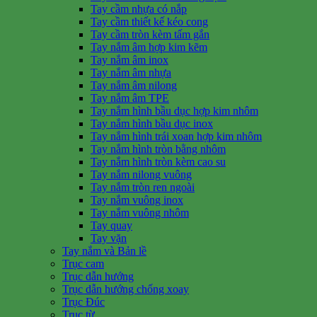
Tay cầm nhựa có nắp
Tay cầm thiết kế kéo cong
Tay cầm tròn kèm tấm gắn
Tay nắm âm hợp kim kẽm
Tay nắm âm inox
Tay nắm âm nhựa
Tay nắm âm nilong
Tay nắm âm TPE
Tay nắm hình bầu dục hợp kim nhôm
Tay nắm hình bầu dục inox
Tay nắm hình trái xoan hợp kim nhôm
Tay nắm hình tròn bằng nhôm
Tay nắm hình tròn kèm cao su
Tay nắm nilong vuông
Tay nắm tròn ren ngoài
Tay nắm vuông inox
Tay nắm vuông nhôm
Tay quay
Tay vặn
Tay nắm và Bản lề
Trục cam
Trục dẫn hướng
Trục dẫn hướng chống xoay
Trục Đúc
Trục từ