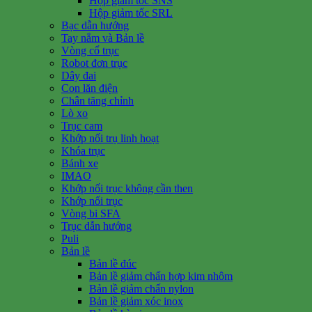
Hộp giảm tốc SNS
Hộp giảm tốc SRL
Bạc dẫn hướng
Tay nắm và Bản lề
Vòng cổ trục
Robot đơn trục
Dây đai
Con lăn điện
Chân tăng chỉnh
Lò xo
Trục cam
Khớp nối trụ linh hoạt
Khóa trục
Bánh xe
IMAO
Khớp nối trục không cần then
Khớp nối trục
Vòng bi SFA
Trục dẫn hướng
Puli
Bản lề
Bản lề đúc
Bản lề giảm chấn hợp kim nhôm
Bản lề giảm chấn nylon
Bản lề giảm xóc inox