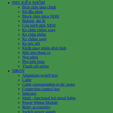
PHỤ KIỆN NHÔM
Bích chân tăng chỉnh
Bịt đầu nhựa
Block chèn mica NĐH
Bulong, đai ốc
Con trượt rãnh NĐH
Ke chìm chống xoay
Ke chìm nhôm
Ke chống xoay
Ke góc nổi
Khớp quay nhôm định hình
Móc treo dụng cụ
Nẹp nhựa
Phụ kiện khác
Thanh nối nhôm
SIRON
Aluminum switch box
Cable
Cable corresponding to plc series
Connection control box
Indicator
Multi - functional led signal lights
Power Wiring Module
Relay accessories
Switch power supply