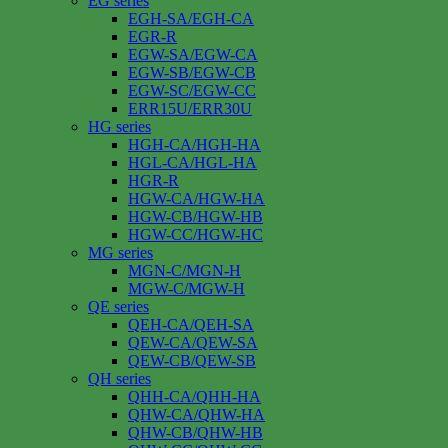
EG series
EGH-SA/EGH-CA
EGR-R
EGW-SA/EGW-CA
EGW-SB/EGW-CB
EGW-SC/EGW-CC
ERR15U/ERR30U
HG series
HGH-CA/HGH-HA
HGL-CA/HGL-HA
HGR-R
HGW-CA/HGW-HA
HGW-CB/HGW-HB
HGW-CC/HGW-HC
MG series
MGN-C/MGN-H
MGW-C/MGW-H
QE series
QEH-CA/QEH-SA
QEW-CA/QEW-SA
QEW-CB/QEW-SB
QH series
QHH-CA/QHH-HA
QHW-CA/QHW-HA
QHW-CB/QHW-HB