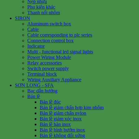
Nẹp nhựa
Phụ kiện khác
Thanh nối nhôm
SIRON
Aluminum switch box
Cable
Cable corresponding to plc series
Connection control box
Indicator
Multi - functional led signal lights
Power Wiring Module
Relay accessories
Switch power supply
Terminal block
Wiring Auxiliary Appliance
SƠN LONG - SFA
Bạc dẫn hướng
Bản lề
Bản lề đúc
Bản lề giảm chấn hợp kim nhôm
Bản lề giảm chấn nylon
Bản lề giảm xóc inox
Bản lề hàn inox
Bản lề hình bướm inox
Bản lề không đối xứng