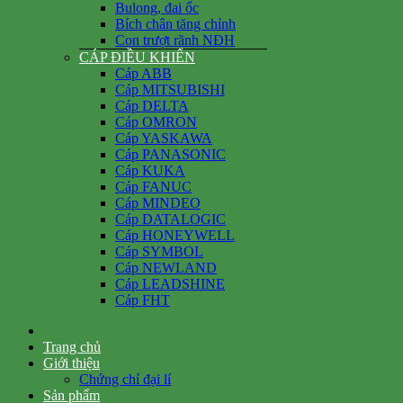
Bulong, đai ốc
Bích chân tăng chỉnh
Con trượt rãnh NĐH
CÁP ĐIỀU KHIỂN
Cáp ABB
Cáp MITSUBISHI
Cáp DELTA
Cáp OMRON
Cáp YASKAWA
Cáp PANASONIC
Cáp KUKA
Cáp FANUC
Cáp MINDEO
Cáp DATALOGIC
Cáp HONEYWELL
Cáp SYMBOL
Cáp NEWLAND
Cáp LEADSHINE
Cáp FHT
Trang chủ
Giới thiệu
Chứng chỉ đại lí
Sản phẩm