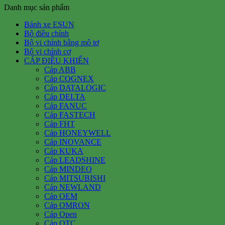
Danh mục sản phẩm
Bánh xe ESUN
Bộ điều chỉnh
Bộ vi chỉnh bằng mô tơ
Bộ vi chỉnh cơ
CÁP ĐIỀU KHIỂN
Cáp ABB
Cáp COGNEX
Cáp DATALOGIC
Cáp DELTA
Cáp FANUC
Cáp FASTECH
Cáp FHT
Cáp HONEYWELL
Cáp INOVANCE
Cáp KUKA
Cáp LEADSHINE
Cáp MINDEO
Cáp MITSUBISHI
Cáp NEWLAND
Cáp OEM
Cáp OMRON
Cáp Open
Cáp OTC