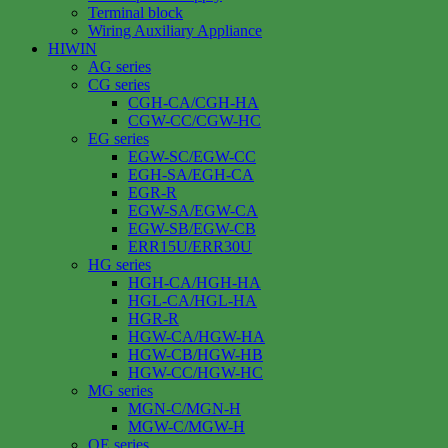
Terminal block
Wiring Auxiliary Appliance
HIWIN
AG series
CG series
CGH-CA/CGH-HA
CGW-CC/CGW-HC
EG series
EGW-SC/EGW-CC
EGH-SA/EGH-CA
EGR-R
EGW-SA/EGW-CA
EGW-SB/EGW-CB
ERR15U/ERR30U
HG series
HGH-CA/HGH-HA
HGL-CA/HGL-HA
HGR-R
HGW-CA/HGW-HA
HGW-CB/HGW-HB
HGW-CC/HGW-HC
MG series
MGN-C/MGN-H
MGW-C/MGW-H
QE series