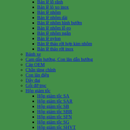
Bản lề lỗ rãnh
Bản lề lò xo inox
Bản lề nhôm
Bản lề nhôm dài
Bản lề nhôm hình bướm
Bản lề nhôm lỗ eo
Bản lề nhôm ngắn
Bản lề nylon
Bản lề tháo rời hợp kim nhôm
Bản lề tháo rời inox
Bánh xe
Cam dẫn hướng, Con lăn dẫn hướng
Cáp OEM
Chân tăng chỉnh
Con lăn điện
Dây đai
Gối đỡ trục
Hộp giảm tốc
Hộp giảm tốc SA
Hộp giảm tốc SAR
Hộp giảm tốc SB
Hộp giảm tốc SBR
Hộp giảm tốc SFN
Hộp giảm tốc SG
Hộp giảm tốc SHVT