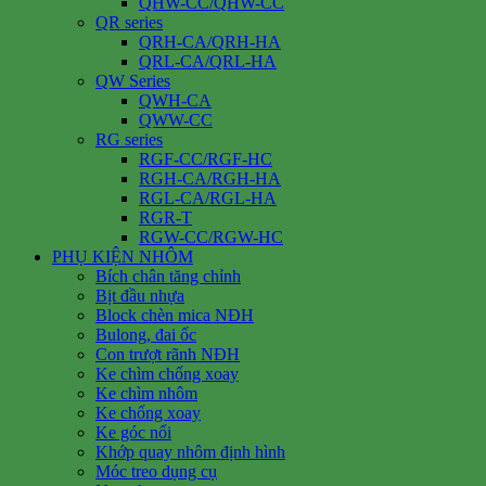
QHW-CC/QHW-CC
QR series
QRH-CA/QRH-HA
QRL-CA/QRL-HA
QW Series
QWH-CA
QWW-CC
RG series
RGF-CC/RGF-HC
RGH-CA/RGH-HA
RGL-CA/RGL-HA
RGR-T
RGW-CC/RGW-HC
PHỤ KIỆN NHÔM
Bích chân tăng chỉnh
Bịt đầu nhựa
Block chèn mica NĐH
Bulong, đai ốc
Con trượt rãnh NĐH
Ke chìm chống xoay
Ke chìm nhôm
Ke chống xoay
Ke góc nổi
Khớp quay nhôm định hình
Móc treo dụng cụ