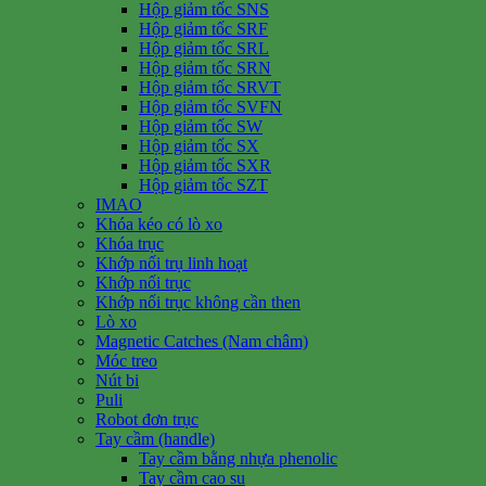
Hộp giảm tốc SNS
Hộp giảm tốc SRF
Hộp giảm tốc SRL
Hộp giảm tốc SRN
Hộp giảm tốc SRVT
Hộp giảm tốc SVFN
Hộp giảm tốc SW
Hộp giảm tốc SX
Hộp giảm tốc SXR
Hộp giảm tốc SZT
IMAO
Khóa kéo có lò xo
Khóa trục
Khớp nối trụ linh hoạt
Khớp nối trục
Khớp nối trục không cần then
Lò xo
Magnetic Catches (Nam châm)
Móc treo
Nút bi
Puli
Robot đơn trục
Tay cầm (handle)
Tay cầm bằng nhựa phenolic
Tay cầm cao su