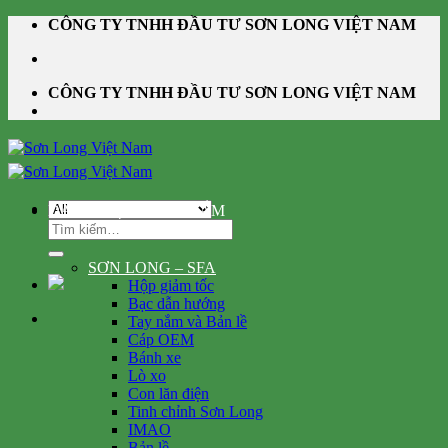
Skip
CÔNG TY TNHH ĐẦU TƯ SƠN LONG VIỆT NAM
to
content
CÔNG TY TNHH ĐẦU TƯ SƠN LONG VIỆT NAM
DANH MỤC SẢN PHẨM
Tìm
kiếm:
SƠN LONG – SFA
Hộp giảm tốc
Bạc dẫn hướng
Tay nắm và Bản lề
Cáp OEM
Bánh xe
Lò xo
Con lăn điện
Tinh chỉnh Sơn Long
IMAO
Bản lề