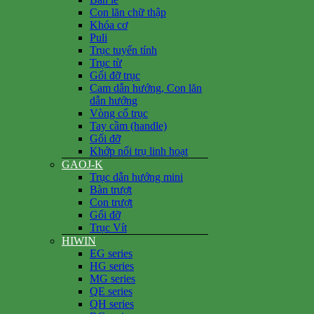
Con lăn chữ thập
Khóa cơ
Puli
Trục tuyến tính
Trục từ
Gối đỡ trục
Cam dẫn hướng, Con lăn
dẫn hướng
Vòng cổ trục
Tay cầm (handle)
Gối đỡ
Khớp nối trụ linh hoạt
GAOJ-K
Trục dẫn hướng mini
Bàn trượt
Con trượt
Gối đỡ
Trục Vít
HIWIN
EG series
HG series
MG series
QE series
QH series