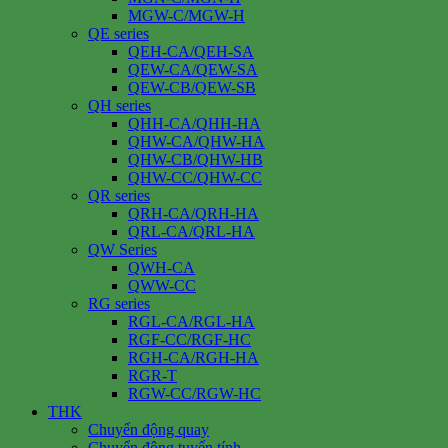
MGW-C/MGW-H
QE series
QEH-CA/QEH-SA
QEW-CA/QEW-SA
QEW-CB/QEW-SB
QH series
QHH-CA/QHH-HA
QHW-CA/QHW-HA
QHW-CB/QHW-HB
QHW-CC/QHW-CC
QR series
QRH-CA/QRH-HA
QRL-CA/QRL-HA
QW Series
QWH-CA
QWW-CC
RG series
RGL-CA/RGL-HA
RGF-CC/RGF-HC
RGH-CA/RGH-HA
RGR-T
RGW-CC/RGW-HC
THK
Chuyển động quay
Chuyển động tuyến tính