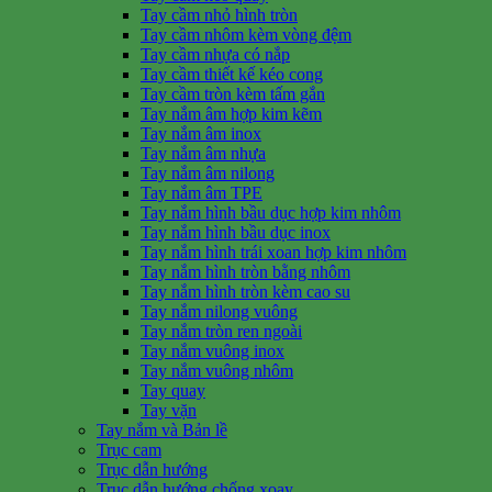
Tay cầm nhỏ hình tròn
Tay cầm nhôm kèm vòng đệm
Tay cầm nhựa có nắp
Tay cầm thiết kế kéo cong
Tay cầm tròn kèm tấm gắn
Tay nắm âm hợp kim kẽm
Tay nắm âm inox
Tay nắm âm nhựa
Tay nắm âm nilong
Tay nắm âm TPE
Tay nắm hình bầu dục hợp kim nhôm
Tay nắm hình bầu dục inox
Tay nắm hình trái xoan hợp kim nhôm
Tay nắm hình tròn bằng nhôm
Tay nắm hình tròn kèm cao su
Tay nắm nilong vuông
Tay nắm tròn ren ngoài
Tay nắm vuông inox
Tay nắm vuông nhôm
Tay quay
Tay vặn
Tay nắm và Bản lề
Trục cam
Trục dẫn hướng
Trục dẫn hướng chống xoay