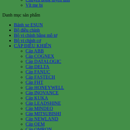
Vít me bi
Danh mục sản phẩm
Bánh xe ESUN
Bộ điều chỉnh
Bộ vi chỉnh bằng mô tơ
Bộ vi chỉnh cơ
CÁP ĐIỀU KHIỂN
Cáp ABB
Cáp COGNEX
Cáp DATALOGIC
Cáp DELTA
Cáp FANUC
Cáp FASTECH
Cáp FHT
Cáp HONEYWELL
Cáp INOVANCE
Cáp KUKA
Cáp LEADSHINE
Cáp MINDEO
Cáp MITSUBISHI
Cáp NEWLAND
Cáp OEM
Cáp OMRON