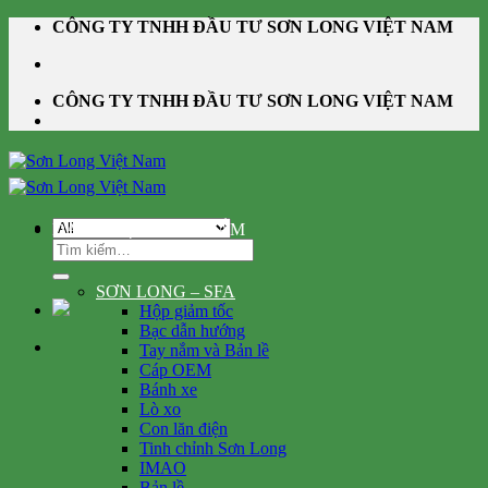
Skip
CÔNG TY TNHH ĐẦU TƯ SƠN LONG VIỆT NAM
to
content
CÔNG TY TNHH ĐẦU TƯ SƠN LONG VIỆT NAM
DANH MỤC SẢN PHẨM
Tìm
kiếm:
SƠN LONG – SFA
Hộp giảm tốc
Bạc dẫn hướng
Tay nắm và Bản lề
Cáp OEM
Bánh xe
Lò xo
Con lăn điện
Tinh chỉnh Sơn Long
IMAO
Bản lề