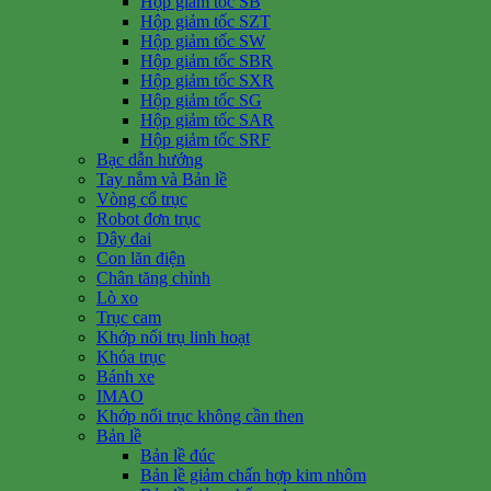
Hộp giảm tốc SB
Hộp giảm tốc SZT
Hộp giảm tốc SW
Hộp giảm tốc SBR
Hộp giảm tốc SXR
Hộp giảm tốc SG
Hộp giảm tốc SAR
Hộp giảm tốc SRF
Bạc dẫn hướng
Tay nắm và Bản lề
Vòng cổ trục
Robot đơn trục
Dây đai
Con lăn điện
Chân tăng chỉnh
Lò xo
Trục cam
Khớp nối trụ linh hoạt
Khóa trục
Bánh xe
IMAO
Khớp nối trục không cần then
Bản lề
Bản lề đúc
Bản lề giảm chấn hợp kim nhôm