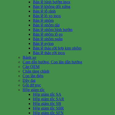
Bản lề hình bướm inox
Bản lề không đối xứng
Bản lề lỗ rãnh
Bản lề lò xo inox
Bản lề nhôm
Bản lề nhôm dài
Bản lề nhôm hình bướm
Bản lề nhôm lỗ eo
Bản lề nhôm ngắn
Bản lề nylon
Bản lề tháo rời hợp kim nhôm
Bản lề tháo rời inox
Bánh xe
Cam dẫn hướng, Con lăn dẫn hướng
Cáp OEM
Chân tăng chỉnh
Con lăn điện
Dây đai
Gối đỡ trục
Hộp giảm tốc
Hộp giảm tốc SA
Hộp giảm tốc SAR
Hộp giảm tốc SB
Hộp giảm tốc SBR
Hộp giảm tốc SFN