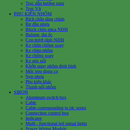
Trục dẫn hướng mini
Trục Vít
PHỤ KIỆN NHÔM
Bích chân tăng chỉnh
Bịt đầu nhựa
Block chèn mica NĐH
Bulong, đai ốc
Con trượt rãnh NĐH
Ke chìm chống xoay
Ke chìm nhôm
Ke chống xoay
Ke góc nổi
Khớp quay nhôm định hình
Móc treo dụng cụ
Nẹp nhựa
Phụ kiện khác
Thanh nối nhôm
SIRON
Aluminum switch box
Cable
Cable corresponding to plc series
Connection control box
Indicator
Multi - functional led signal lights
Power Wiring Module