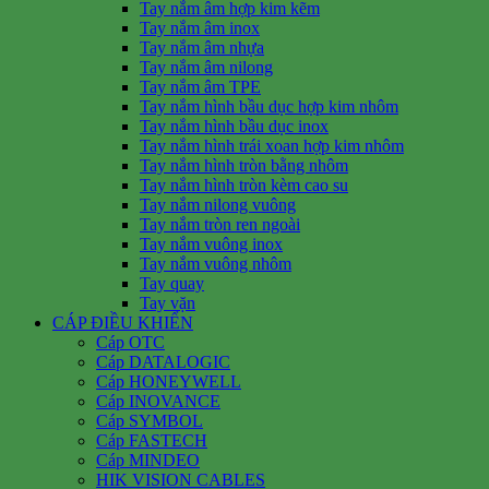
Tay nắm âm hợp kim kẽm
Tay nắm âm inox
Tay nắm âm nhựa
Tay nắm âm nilong
Tay nắm âm TPE
Tay nắm hình bầu dục hợp kim nhôm
Tay nắm hình bầu dục inox
Tay nắm hình trái xoan hợp kim nhôm
Tay nắm hình tròn bằng nhôm
Tay nắm hình tròn kèm cao su
Tay nắm nilong vuông
Tay nắm tròn ren ngoài
Tay nắm vuông inox
Tay nắm vuông nhôm
Tay quay
Tay vặn
CÁP ĐIỀU KHIỂN
Cáp OTC
Cáp DATALOGIC
Cáp HONEYWELL
Cáp INOVANCE
Cáp SYMBOL
Cáp FASTECH
Cáp MINDEO
HIK VISION CABLES