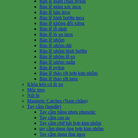
Bản lề giảm chấn nylon
Bản lề giảm xóc inox
Bản lề hàn inox
Bản lề hình bướm inox
Bản lề không đối xứng
Bản lề lỗ rãnh
Bản lề lò xo inox
Bản lề nhôm
Bản lề nhôm dài
Bản lề nhôm hình bướm
Bản lề nhôm lỗ eo
Bản lề nhôm ngắn
Bản lề nylon
Bản lề tháo rời hợp kim nhôm
Bản lề tháo rời inox
Khóa kéo có lò xo
Móc treo
Nút bi
Magnetic Catches (Nam châm)
Tay cầm (handle)
Tay cầm bằng nhựa phenolic
Tay cầm cao su
Tay cầm chữ bát hợp kim nhôm
tay cầm dạng ống hợp kim nhôm
Tay cầm dạng ống inox