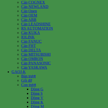
Cáp COGNEX
Cáp NEWLAND
Cáp Open
Cáp OEM
Cáp ABB
Cáp LEADSHINE
RS AUTOMATION
Cáp KUKA
IOLINK
Cáp FANUC
Cáp FHT
Cáp DELTA
Cáp MITSUBISHI
Cáp OMRON
Cáp PANASONIC
Cáp YASKAWA
GAOJ-K
Bàn trượt
Gối đỡ
Con trượt
Dòng G
Dòng S
Dòng V
Dòng K
Dòng M