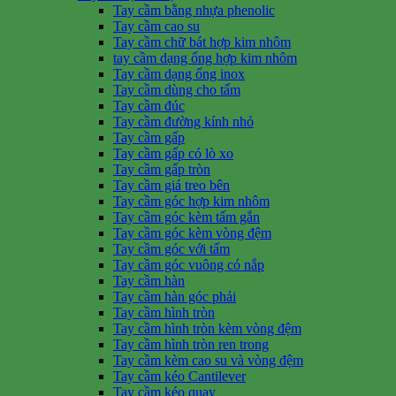
Tay cầm bằng nhựa phenolic
Tay cầm cao su
Tay cầm chữ bát hợp kim nhôm
tay cầm dạng ống hợp kim nhôm
Tay cầm dạng ống inox
Tay cầm dùng cho tấm
Tay cầm đúc
Tay cầm đường kính nhỏ
Tay cầm gấp
Tay cầm gấp có lò xo
Tay cầm gấp tròn
Tay cầm giá treo bên
Tay cầm góc hợp kim nhôm
Tay cầm góc kèm tấm gắn
Tay cầm góc kèm vòng đệm
Tay cầm góc với tấm
Tay cầm góc vuông có nắp
Tay cầm hàn
Tay cầm hàn góc phải
Tay cầm hình tròn
Tay cầm hình tròn kèm vòng đệm
Tay cầm hình tròn ren trong
Tay cầm kèm cao su và vòng đệm
Tay cầm kéo Cantilever
Tay cầm kéo quay