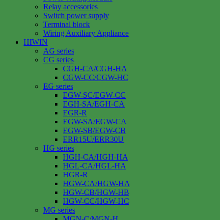
Relay accessories
Switch power supply
Terminal block
Wiring Auxiliary Appliance
HIWIN
AG series
CG series
CGH-CA/CGH-HA
CGW-CC/CGW-HC
EG series
EGW-SC/EGW-CC
EGH-SA/EGH-CA
EGR-R
EGW-SA/EGW-CA
EGW-SB/EGW-CB
ERR15U/ERR30U
HG series
HGH-CA/HGH-HA
HGL-CA/HGL-HA
HGR-R
HGW-CA/HGW-HA
HGW-CB/HGW-HB
HGW-CC/HGW-HC
MG series
MGN-C/MGN-H