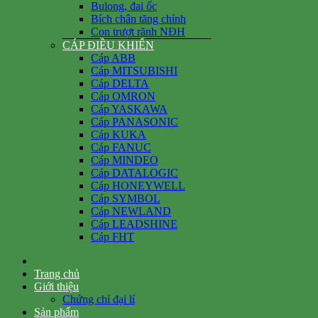
Bulong, đai ốc
Bích chân tăng chỉnh
Con trượt rãnh NĐH
CÁP ĐIỀU KHIỂN
Cáp ABB
Cáp MITSUBISHI
Cáp DELTA
Cáp OMRON
Cáp YASKAWA
Cáp PANASONIC
Cáp KUKA
Cáp FANUC
Cáp MINDEO
Cáp DATALOGIC
Cáp HONEYWELL
Cáp SYMBOL
Cáp NEWLAND
Cáp LEADSHINE
Cáp FHT
Trang chủ
Giới thiệu
Chứng chỉ đại lí
Sản phẩm