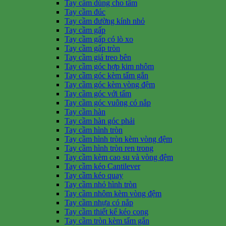
Tay cầm dùng cho tấm
Tay cầm đúc
Tay cầm đường kính nhỏ
Tay cầm gấp
Tay cầm gấp có lò xo
Tay cầm gấp tròn
Tay cầm giá treo bên
Tay cầm góc hợp kim nhôm
Tay cầm góc kèm tấm gắn
Tay cầm góc kèm vòng đệm
Tay cầm góc với tấm
Tay cầm góc vuông có nắp
Tay cầm hàn
Tay cầm hàn góc phải
Tay cầm hình tròn
Tay cầm hình tròn kèm vòng đệm
Tay cầm hình tròn ren trong
Tay cầm kèm cao su và vòng đệm
Tay cầm kéo Cantilever
Tay cầm kéo quay
Tay cầm nhỏ hình tròn
Tay cầm nhôm kèm vòng đệm
Tay cầm nhựa có nắp
Tay cầm thiết kế kéo cong
Tay cầm tròn kèm tấm gắn