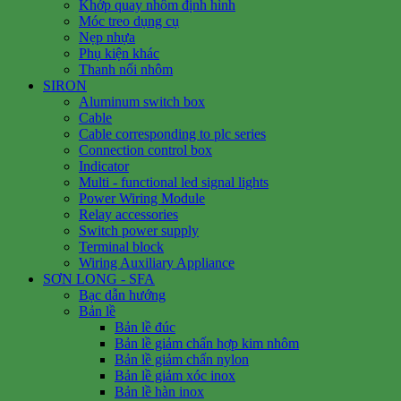
Khớp quay nhôm định hình
Móc treo dụng cụ
Nẹp nhựa
Phụ kiện khác
Thanh nối nhôm
SIRON
Aluminum switch box
Cable
Cable corresponding to plc series
Connection control box
Indicator
Multi - functional led signal lights
Power Wiring Module
Relay accessories
Switch power supply
Terminal block
Wiring Auxiliary Appliance
SƠN LONG - SFA
Bạc dẫn hướng
Bản lề
Bản lề đúc
Bản lề giảm chấn hợp kim nhôm
Bản lề giảm chấn nylon
Bản lề giảm xóc inox
Bản lề hàn inox