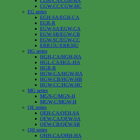
CGH-CA/CGH-HA
CGW-CC/CGW-HC
EG series
EGH-SA/EGH-CA
EGR-R
EGW-SA/EGW-CA
EGW-SB/EGW-CB
EGW-SC/EGW-CC
ERR15U/ERR30U
HG series
HGH-CA/HGH-HA
HGL-CA/HGL-HA
HGR-R
HGW-CA/HGW-HA
HGW-CB/HGW-HB
HGW-CC/HGW-HC
MG series
MGN-C/MGN-H
MGW-C/MGW-H
QE series
QEH-CA/QEH-SA
QEW-CA/QEW-SA
QEW-CB/QEW-SB
QH series
QHH-CA/QHH-HA