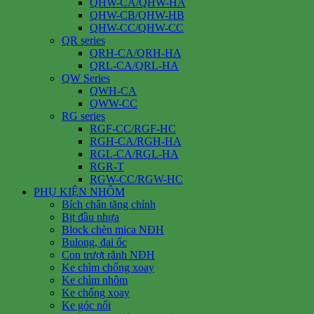
QHW-CA/QHW-HA
QHW-CB/QHW-HB
QHW-CC/QHW-CC
QR series
QRH-CA/QRH-HA
QRL-CA/QRL-HA
QW Series
QWH-CA
QWW-CC
RG series
RGF-CC/RGF-HC
RGH-CA/RGH-HA
RGL-CA/RGL-HA
RGR-T
RGW-CC/RGW-HC
PHỤ KIỆN NHÔM
Bích chân tăng chỉnh
Bịt đầu nhựa
Block chèn mica NĐH
Bulong, đai ốc
Con trượt rãnh NĐH
Ke chìm chống xoay
Ke chìm nhôm
Ke chống xoay
Ke góc nổi