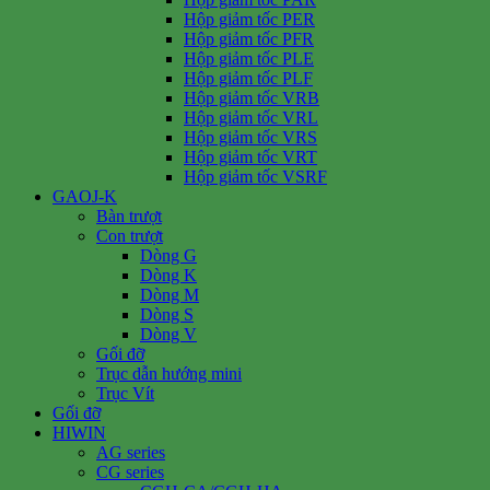
Hộp giảm tốc PER
Hộp giảm tốc PFR
Hộp giảm tốc PLE
Hộp giảm tốc PLF
Hộp giảm tốc VRB
Hộp giảm tốc VRL
Hộp giảm tốc VRS
Hộp giảm tốc VRT
Hộp giảm tốc VSRF
GAOJ-K
Bàn trượt
Con trượt
Dòng G
Dòng K
Dòng M
Dòng S
Dòng V
Gối đỡ
Trục dẫn hướng mini
Trục Vít
Gối đỡ
HIWIN
AG series
CG series