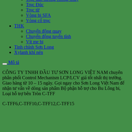
Trục Đúc
Trục từ
Vòng bi SFA
Vòng cổ trục
THK
Chuyển động quay
Chuyển động tuyến tính
Vít me bi
Tinh chỉnh Sơn Long
Xylanh khí nén
Mô tả
CÔNG TY TNHH ĐẦU TƯ SƠN LONG VIỆT NAM chuyên
phân phối Control Mechanism LCP/LCV giá tốt nhất thị trường.
Giao hàng từ 10 – 15 ngày. Gọi ngay cho Sơn Long Việt Nam để
nhận tư vấn về dòng sản phẩm Bộ phận hỗ trợ cho Bu Lông bi,
Loại hỗ trợ bên Tròn C-TFF
C-TFF6,C-TFF10,C-TFF12,C-TFF15