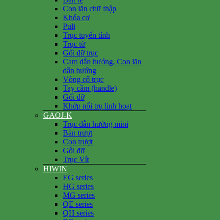
Con lăn chữ thập
Khóa cơ
Puli
Trục tuyến tính
Trục từ
Gối đỡ trục
Cam dẫn hướng, Con lăn
dẫn hướng
Vòng cổ trục
Tay cầm (handle)
Gối đỡ
Khớp nối trụ linh hoạt
GAOJ-K
Trục dẫn hướng mini
Bàn trượt
Con trượt
Gối đỡ
Trục Vít
HIWIN
EG series
HG series
MG series
QE series
QH series