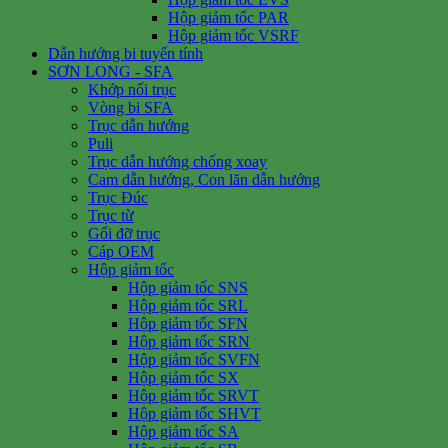
Hộp giảm tốc PAR
Hộp giảm tốc VSRF
Dẫn hướng bi tuyến tính
SƠN LONG - SFA
Khớp nối trục
Vòng bi SFA
Trục dẫn hướng
Puli
Trục dẫn hướng chống xoay
Cam dẫn hướng, Con lăn dẫn hướng
Trục Đúc
Trục từ
Gối đỡ trục
Cáp OEM
Hộp giảm tốc
Hộp giảm tốc SNS
Hộp giảm tốc SRL
Hộp giảm tốc SFN
Hộp giảm tốc SRN
Hộp giảm tốc SVFN
Hộp giảm tốc SX
Hộp giảm tốc SRVT
Hộp giảm tốc SHVT
Hộp giảm tốc SA