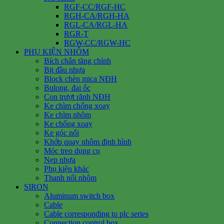
RGF-CC/RGF-HC
RGH-CA/RGH-HA
RGL-CA/RGL-HA
RGR-T
RGW-CC/RGW-HC
PHỤ KIỆN NHÔM
Bích chân tăng chỉnh
Bịt đầu nhựa
Block chèn mica NĐH
Bulong, đai ốc
Con trượt rãnh NĐH
Ke chìm chống xoay
Ke chìm nhôm
Ke chống xoay
Ke góc nổi
Khớp quay nhôm định hình
Móc treo dụng cụ
Nẹp nhựa
Phụ kiện khác
Thanh nối nhôm
SIRON
Aluminum switch box
Cable
Cable corresponding to plc series
Connection control box