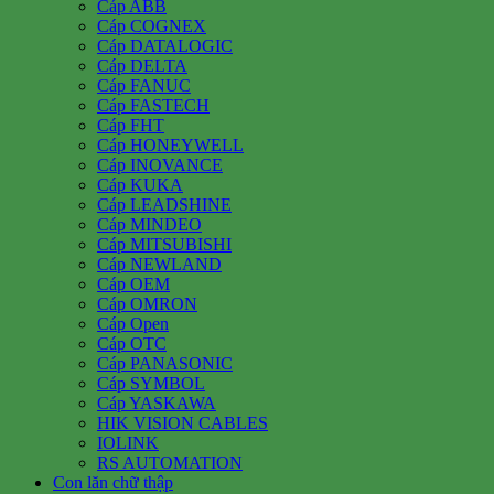
Cáp ABB
Cáp COGNEX
Cáp DATALOGIC
Cáp DELTA
Cáp FANUC
Cáp FASTECH
Cáp FHT
Cáp HONEYWELL
Cáp INOVANCE
Cáp KUKA
Cáp LEADSHINE
Cáp MINDEO
Cáp MITSUBISHI
Cáp NEWLAND
Cáp OEM
Cáp OMRON
Cáp Open
Cáp OTC
Cáp PANASONIC
Cáp SYMBOL
Cáp YASKAWA
HIK VISION CABLES
IOLINK
RS AUTOMATION
Con lăn chữ thập