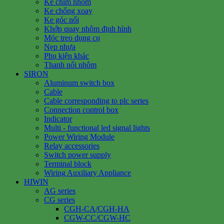
Ke chìm nhôm
Ke chống xoay
Ke góc nổi
Khớp quay nhôm định hình
Móc treo dụng cụ
Nẹp nhựa
Phụ kiện khác
Thanh nối nhôm
SIRON
Aluminum switch box
Cable
Cable corresponding to plc series
Connection control box
Indicator
Multi - functional led signal lights
Power Wiring Module
Relay accessories
Switch power supply
Terminal block
Wiring Auxiliary Appliance
HIWIN
AG series
CG series
CGH-CA/CGH-HA
CGW-CC/CGW-HC