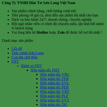
Công Ty TNHH Đầu Tư Sơn Long Việt Nam
Sản phẩm chính hãng, chất lượng vượt trội
Tiên phong về giá cả, đem đến sản phẩm tốt nhất cho bạn
Dịch vụ bảo hành 24/7, nhanh chóng, chuyên nghiệp
Đội ngũ nhân viên có trình độ chuyên môn, tận tình hết mình
vì khách hàng
Vui lòng liên hệ
Hotline
hoặc
Zalo
để được hỗ trợ tốt nhất !
Danh mục sản phẩm
Gối đỡ
Tinh chỉnh Sơn Long
Con lăn chữ thập
FHT
Bánh xe FHT
Hộp giảm tốc FHT
Hộp giảm tốc VRL
Hộp giảm tốc FER
Hộp giảm tốc EVL
Hộp giảm tốc PER
Hộp giảm tốc VRT
Hộp giảm tốc PLF
Hộp giảm tốc EVT
Hộp giảm tốc DG