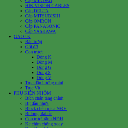
Cáp MINDEO
HIK VISION CABLES
Cáp DELTA
Cáp MITSUBISHI
Cáp OMRON
Cáp PANASONIC
Cáp YASKAWA
GAOJ-K
Bàn trượt
Gối đỡ
Con trượt
Dòng K
Dòng M
Dòng G
Dòng S
Dòng V
Trục dẫn hướng mini
Trục Vít
PHỤ KIỆN NHÔM
Bích chân tăng chỉnh
Bịt đầu nhựa
Block chèn mica NĐH
Bulong, đai ốc
Con trượt rãnh NĐH
Ke chìm chống xoay