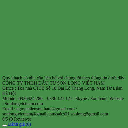
Qúy khách có nhu cầu liên hệ với chúng tôi theo thông tin dưới đây:
CÔNG TY TNHH ĐẦU TƯ SƠN LONG VIỆT NAM
Office : Tòa nhà CT3B Số 10 Đại Lộ Thăng Long, Nam Từ Liêm,
Hà Nội
Mobile : 0936424 286 – 0336 121 121 | Skype : Son.haui | Website
: Sonlongvietnam.com
Email : nguyentienson.haui@gmail.com /
sonlong.vietnam@gmail.com/sales01.sonlong@gmail.com
0/5
(0 Reviews)
Đánh giá (0)