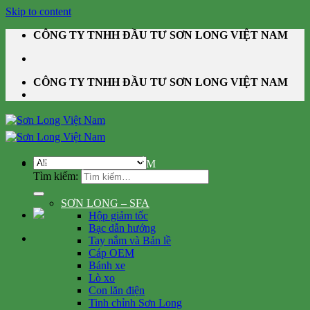
Skip to content
CÔNG TY TNHH ĐẦU TƯ SƠN LONG VIỆT NAM
CÔNG TY TNHH ĐẦU TƯ SƠN LONG VIỆT NAM
DANH MỤC SẢN PHẨM
Tìm kiếm:
SƠN LONG – SFA
Hộp giảm tốc
Bạc dẫn hướng
Tay nắm và Bản lề
Cáp OEM
Bánh xe
Lò xo
Con lăn điện
Tinh chỉnh Sơn Long