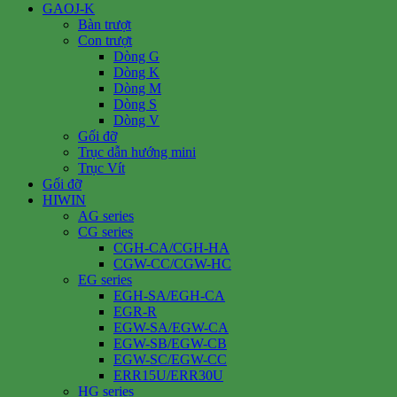
GAOJ-K
Bàn trượt
Con trượt
Dòng G
Dòng K
Dòng M
Dòng S
Dòng V
Gối đỡ
Trục dẫn hướng mini
Trục Vít
Gối đỡ
HIWIN
AG series
CG series
CGH-CA/CGH-HA
CGW-CC/CGW-HC
EG series
EGH-SA/EGH-CA
EGR-R
EGW-SA/EGW-CA
EGW-SB/EGW-CB
EGW-SC/EGW-CC
ERR15U/ERR30U
HG series