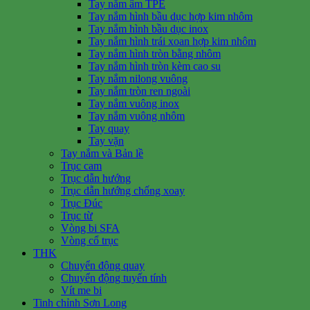
Tay nắm âm TPE
Tay nắm hình bầu dục hợp kim nhôm
Tay nắm hình bầu dục inox
Tay nắm hình trái xoan hợp kim nhôm
Tay nắm hình tròn bằng nhôm
Tay nắm hình tròn kèm cao su
Tay nắm nilong vuông
Tay nắm tròn ren ngoài
Tay nắm vuông inox
Tay nắm vuông nhôm
Tay quay
Tay vặn
Tay nắm và Bản lề
Trục cam
Trục dẫn hướng
Trục dẫn hướng chống xoay
Trục Đúc
Trục từ
Vòng bi SFA
Vòng cổ trục
THK
Chuyển động quay
Chuyển động tuyến tính
Vít me bi
Tinh chỉnh Sơn Long