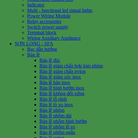
Indicator
Multi - functional led signal lights
Power Wiring Module
Relay accessories
Switch power supply
Terminal block
Wiring Auxiliary Appliance
SƠN LONG - SFA
Bạc dẫn hướng
Bản lề
Bản lề đúc
Bản lề giảm chấn hợp kim nhôm
Bản lề giảm chấn nylon
Bản lề giảm xóc inox
Bản lề hàn inox
Bản lề hình bướm inox
Bản lề không đối xứng
Bản lề lỗ rãnh
Bản lề lò xo inox
Bản lề nhôm
Bản lề nhôm dài
Bản lề nhôm hình bướm
Bản lề nhôm lỗ eo
Bản lề nhôm ngắn
Bản lề nylon