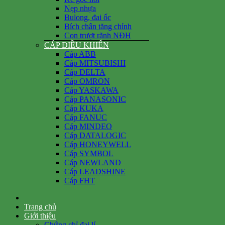
Nẹp nhựa
Bulong, đai ốc
Bích chân tăng chỉnh
Con trượt rãnh NĐH
CÁP ĐIỀU KHIỂN
Cáp ABB
Cáp MITSUBISHI
Cáp DELTA
Cáp OMRON
Cáp YASKAWA
Cáp PANASONIC
Cáp KUKA
Cáp FANUC
Cáp MINDEO
Cáp DATALOGIC
Cáp HONEYWELL
Cáp SYMBOL
Cáp NEWLAND
Cáp LEADSHINE
Cáp FHT
Trang chủ
Giới thiệu
Chứng chỉ đại lí