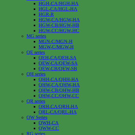
HGH-CA/HGH-HA
HGL-CA/HGL-HA
HGR-R
HGW-CA/HGW-HA
HGW-CB/HGW-HB
HGW-CC/HGW-HC
MG series
MGN-C/MGN-H
MGW-C/MGW-H
QE series
QEH-CA/QEH-SA
QEW-CA/QEW-SA
QEW-CB/QEW-SB
QH series
QHH-CA/QHH-HA
QHW-CA/QHW-HA
QHW-CB/QHW-HB
QHW-CC/QHW-CC
QR series
QRH-CA/QRH-HA
QRL-CA/QRL-HA
QW Series
QWH-CA
QWW-CC
RG series