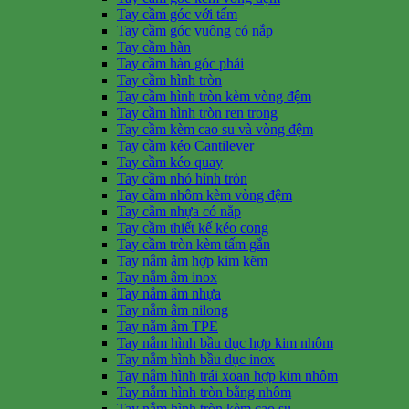
Tay cầm góc với tấm
Tay cầm góc vuông có nắp
Tay cầm hàn
Tay cầm hàn góc phải
Tay cầm hình tròn
Tay cầm hình tròn kèm vòng đệm
Tay cầm hình tròn ren trong
Tay cầm kèm cao su và vòng đệm
Tay cầm kéo Cantilever
Tay cầm kéo quay
Tay cầm nhỏ hình tròn
Tay cầm nhôm kèm vòng đệm
Tay cầm nhựa có nắp
Tay cầm thiết kế kéo cong
Tay cầm tròn kèm tấm gắn
Tay nắm âm hợp kim kẽm
Tay nắm âm inox
Tay nắm âm nhựa
Tay nắm âm nilong
Tay nắm âm TPE
Tay nắm hình bầu dục hợp kim nhôm
Tay nắm hình bầu dục inox
Tay nắm hình trái xoan hợp kim nhôm
Tay nắm hình tròn bằng nhôm
Tay nắm hình tròn kèm cao su