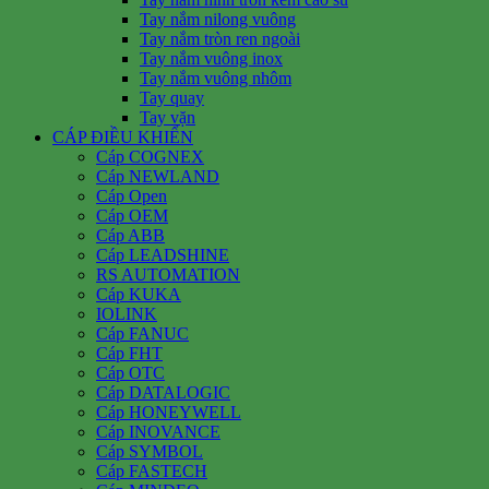
Tay nắm nilong vuông
Tay nắm tròn ren ngoài
Tay nắm vuông inox
Tay nắm vuông nhôm
Tay quay
Tay vặn
CÁP ĐIỀU KHIỂN
Cáp COGNEX
Cáp NEWLAND
Cáp Open
Cáp OEM
Cáp ABB
Cáp LEADSHINE
RS AUTOMATION
Cáp KUKA
IOLINK
Cáp FANUC
Cáp FHT
Cáp OTC
Cáp DATALOGIC
Cáp HONEYWELL
Cáp INOVANCE
Cáp SYMBOL
Cáp FASTECH