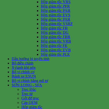
Hộp giảm tốc VRS
Hộp giảm tốc PFR
Hộp giảm tốc PAB
Hộp giảm tốc EVS
Hộp giảm tốc PAR
Hộp giảm tốc VSRF
Hộp giảm tốc FB
Hộp giảm tốc DG
Hộp giảm tốc FBR
Hộp giảm tốc VRB
Hộp giảm tốc FE
Hộp giảm tốc EVB
Hộp giảm tốc PLE
Dẫn hướng bi tuyến tính
Bộ điều chỉnh
Xylanh khí nén
Bộ vi chỉnh cơ
Bánh xe ESUN
Bộ vi chỉnh bằng mô tơ
SƠN LONG - SFA
Trục Đúc
Trục từ
Gối đỡ trục
Cáp OEM
Hộp giảm tốc