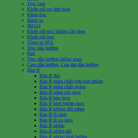
Trục cam
Khớp nối trụ linh hoạt
Khóa trục
Bánh xe
IMAO
Khớp nối trục không cần then
Khớp nối trục
Vòng bi SFA
Trục dẫn hướng
Puli
Trục dẫn hướng chống xoay
Cam dẫn hướng, Con lăn dẫn hướng
Bản lề
Bản lề đúc
Bản lề giảm chấn hợp kim nhôm
Bản lề giảm chấn nylon
Bản lề giảm xóc inox
Bản lề hàn inox
Bản lề hình bướm inox
Bản lề không đối xứng
Bản lề lỗ rãnh
Bản lề lò xo inox
Bản lề nhôm
Bản lề nhôm dài
Bản lề nhôm hình bướm