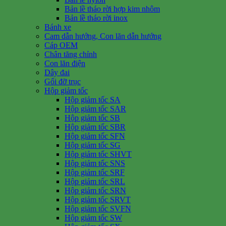
Bản lề tháo rời hợp kim nhôm
Bản lề tháo rời inox
Bánh xe
Cam dẫn hướng, Con lăn dẫn hướng
Cáp OEM
Chân tăng chỉnh
Con lăn điện
Dây đai
Gối đỡ trục
Hộp giảm tốc
Hộp giảm tốc SA
Hộp giảm tốc SAR
Hộp giảm tốc SB
Hộp giảm tốc SBR
Hộp giảm tốc SFN
Hộp giảm tốc SG
Hộp giảm tốc SHVT
Hộp giảm tốc SNS
Hộp giảm tốc SRF
Hộp giảm tốc SRL
Hộp giảm tốc SRN
Hộp giảm tốc SRVT
Hộp giảm tốc SVFN
Hộp giảm tốc SW