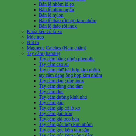
Bản lề nhôm lỗ eo
Bản lề nhôm ngắn
Bản lề nylon
Bản lề tháo rời hợp kim nhôm
Bản lề tháo rời inox
Khóa kéo có lò xo
Móc treo
Nút bi
Magnetic Catches (Nam châm)
Tay cầm (handle)
Tay cầm bằng nhựa phenolic
Tay cầm cao su
Tay cầm chữ bát hợp kim nhôm
tay cầm dạng ống hợp kim nhôm
Tay cầm dạng ống inox
Tay cầm dùng cho tấm
Tay cầm đúc
Tay cầm đường kính nhỏ
Tay cầm gấp
Tay cầm gấp có lò xo
Tay cầm gấp tròn
Tay cầm giá treo bên
Tay cầm góc hợp kim nhôm
Tay cầm góc kèm tấm gắn
Tay cầm góc kèm vòng đệm