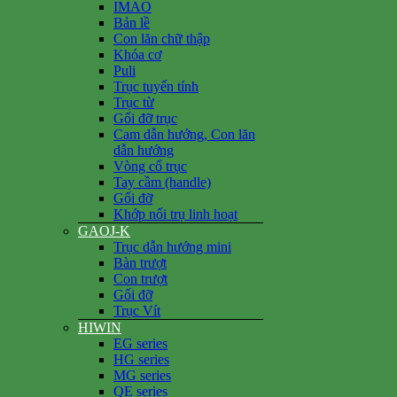
IMAO
Bản lề
Con lăn chữ thập
Khóa cơ
Puli
Trục tuyến tính
Trục từ
Gối đỡ trục
Cam dẫn hướng, Con lăn
dẫn hướng
Vòng cổ trục
Tay cầm (handle)
Gối đỡ
Khớp nối trụ linh hoạt
GAOJ-K
Trục dẫn hướng mini
Bàn trượt
Con trượt
Gối đỡ
Trục Vít
HIWIN
EG series
HG series
MG series
QE series