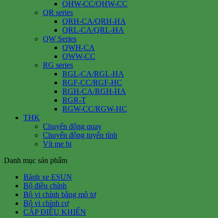
QHW-CC/QHW-CC
QR series
QRH-CA/QRH-HA
QRL-CA/QRL-HA
QW Series
QWH-CA
QWW-CC
RG series
RGL-CA/RGL-HA
RGF-CC/RGF-HC
RGH-CA/RGH-HA
RGR-T
RGW-CC/RGW-HC
THK
Chuyển động quay
Chuyển động tuyến tính
Vít me bi
Danh mục sản phẩm
Bánh xe ESUN
Bộ điều chỉnh
Bộ vi chỉnh bằng mô tơ
Bộ vi chỉnh cơ
CÁP ĐIỀU KHIỂN