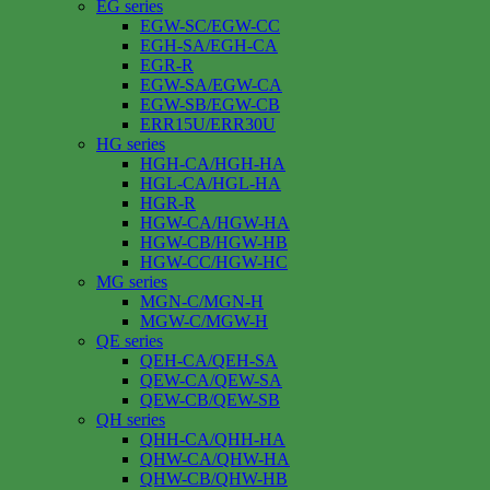
EG series
EGW-SC/EGW-CC
EGH-SA/EGH-CA
EGR-R
EGW-SA/EGW-CA
EGW-SB/EGW-CB
ERR15U/ERR30U
HG series
HGH-CA/HGH-HA
HGL-CA/HGL-HA
HGR-R
HGW-CA/HGW-HA
HGW-CB/HGW-HB
HGW-CC/HGW-HC
MG series
MGN-C/MGN-H
MGW-C/MGW-H
QE series
QEH-CA/QEH-SA
QEW-CA/QEW-SA
QEW-CB/QEW-SB
QH series
QHH-CA/QHH-HA
QHW-CA/QHW-HA
QHW-CB/QHW-HB