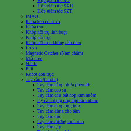
Hộp giảm tốc SX
Hộp giảm tốc SXR
Hộp giảm tốc SZT
IMAO
Khóa kéo có lò xo
Khóa trục
Khớp nối trụ linh hoạt
Khớp nối trục
Khớp nối trục không cần then
Lò xo
Magnetic Catches (Nam châm)
Móc treo
Nút bi
Puli
Robot đơn trục
Tay cầm (handle)
Tay cầm bằng nhựa phenolic
Tay cầm cao su
Tay cầm chữ bát hợp kim nhôm
tay cầm dạng ống hợp kim nhôm
Tay cầm dạng ống inox
Tay cầm dùng cho tấm
Tay cầm đúc
Tay cầm đường kính nhỏ
Tay cầm gấp