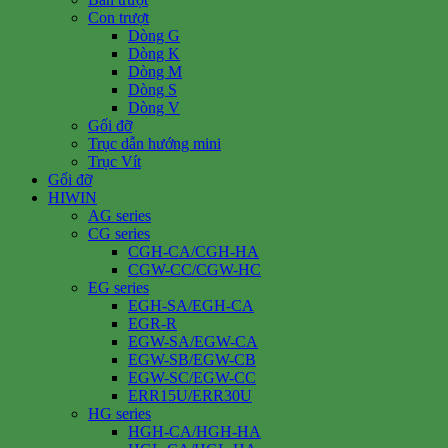
Con trượt
Dòng G
Dòng K
Dòng M
Dòng S
Dòng V
Gối đỡ
Trục dẫn hướng mini
Trục Vít
Gối đỡ
HIWIN
AG series
CG series
CGH-CA/CGH-HA
CGW-CC/CGW-HC
EG series
EGH-SA/EGH-CA
EGR-R
EGW-SA/EGW-CA
EGW-SB/EGW-CB
EGW-SC/EGW-CC
ERR15U/ERR30U
HG series
HGH-CA/HGH-HA