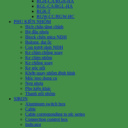
RGH-CA/RGH-HA
RGL-CA/RGL-HA
RGR-T
RGW-CC/RGW-HC
PHỤ KIỆN NHÔM
Bích chân tăng chỉnh
Bịt đầu nhựa
Block chèn mica NĐH
Bulong, đai ốc
Con trượt rãnh NĐH
Ke chìm chống xoay
Ke chìm nhôm
Ke chống xoay
Ke góc nổi
Khớp quay nhôm định hình
Móc treo dụng cụ
Nẹp nhựa
Phụ kiện khác
Thanh nối nhôm
SIRON
Aluminum switch box
Cable
Cable corresponding to plc series
Connection control box
Indicator