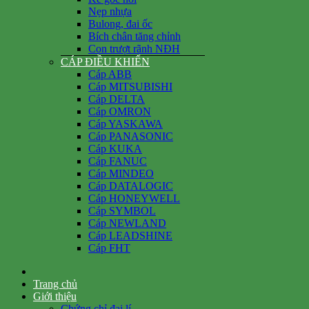
Nẹp nhựa
Bulong, đai ốc
Bích chân tăng chỉnh
Con trượt rãnh NĐH
CÁP ĐIỀU KHIỂN
Cáp ABB
Cáp MITSUBISHI
Cáp DELTA
Cáp OMRON
Cáp YASKAWA
Cáp PANASONIC
Cáp KUKA
Cáp FANUC
Cáp MINDEO
Cáp DATALOGIC
Cáp HONEYWELL
Cáp SYMBOL
Cáp NEWLAND
Cáp LEADSHINE
Cáp FHT
Trang chủ
Giới thiệu
Chứng chỉ đại lí