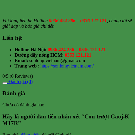
Vui lòng liên hệ Hotline
0936 424 286 – 0336 121 121
, chúng tôi sẽ
giải đáp và báo giá chi tiết.
Liên hệ:
Hotline Hà Nội:
0936 424 286 – 0336 121 121
Đường dây nóng HCM:
0353.121.121
Email:
sonlong.vietnam@gmail.com
Trang web
:
https://sonlongvietnam.com/
0/5
(0 Reviews)
Đánh giá (0)
Đánh giá
Chưa có đánh giá nào.
Hãy là người đầu tiên nhận xét “Con trượt Gaoj-K
M17R”
Bạn phải
đăng nhập
để gửi đánh giá.