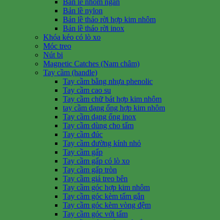
Bản lề nhôm ngắn
Bản lề nylon
Bản lề tháo rời hợp kim nhôm
Bản lề tháo rời inox
Khóa kéo có lò xo
Móc treo
Nút bi
Magnetic Catches (Nam châm)
Tay cầm (handle)
Tay cầm bằng nhựa phenolic
Tay cầm cao su
Tay cầm chữ bát hợp kim nhôm
tay cầm dạng ống hợp kim nhôm
Tay cầm dạng ống inox
Tay cầm dùng cho tấm
Tay cầm đúc
Tay cầm đường kính nhỏ
Tay cầm gấp
Tay cầm gấp có lò xo
Tay cầm gấp tròn
Tay cầm giá treo bên
Tay cầm góc hợp kim nhôm
Tay cầm góc kèm tấm gắn
Tay cầm góc kèm vòng đệm
Tay cầm góc với tấm