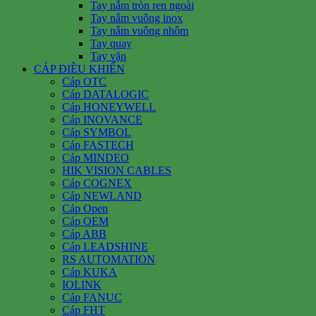
Tay nắm tròn ren ngoài
Tay nắm vuông inox
Tay nắm vuông nhôm
Tay quay
Tay vặn
CÁP ĐIỀU KHIỂN
Cáp OTC
Cáp DATALOGIC
Cáp HONEYWELL
Cáp INOVANCE
Cáp SYMBOL
Cáp FASTECH
Cáp MINDEO
HIK VISION CABLES
Cáp COGNEX
Cáp NEWLAND
Cáp Open
Cáp OEM
Cáp ABB
Cáp LEADSHINE
RS AUTOMATION
Cáp KUKA
IOLINK
Cáp FANUC
Cáp FHT