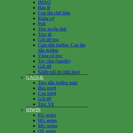
IMAO
Bản lề
Con lăn chữ thập
Khóa cơ
Puli
Trục tuyến tính
Trục từ
Gối đỡ trục
Cam dẫn hướng, Con lăn
dẫn hướng
Vòng cổ trục
Tay cầm (handle)
Gối đỡ
Khớp nối trụ linh hoạt
GAOJ-K
Trục dẫn hướng mini
Bàn trượt
Con trượt
Gối đỡ
Trục Vít
HIWIN
EG series
HG series
MG series
QE series