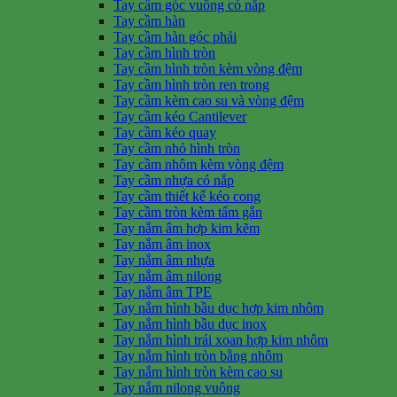
Tay cầm góc vuông có nắp
Tay cầm hàn
Tay cầm hàn góc phải
Tay cầm hình tròn
Tay cầm hình tròn kèm vòng đệm
Tay cầm hình tròn ren trong
Tay cầm kèm cao su và vòng đệm
Tay cầm kéo Cantilever
Tay cầm kéo quay
Tay cầm nhỏ hình tròn
Tay cầm nhôm kèm vòng đệm
Tay cầm nhựa có nắp
Tay cầm thiết kế kéo cong
Tay cầm tròn kèm tấm gắn
Tay nắm âm hợp kim kẽm
Tay nắm âm inox
Tay nắm âm nhựa
Tay nắm âm nilong
Tay nắm âm TPE
Tay nắm hình bầu dục hợp kim nhôm
Tay nắm hình bầu dục inox
Tay nắm hình trái xoan hợp kim nhôm
Tay nắm hình tròn bằng nhôm
Tay nắm hình tròn kèm cao su
Tay nắm nilong vuông