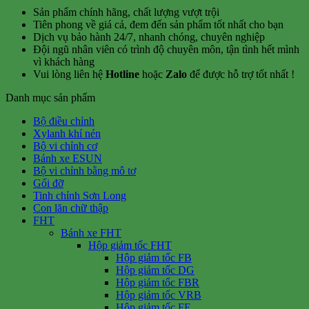
Sản phẩm chính hãng, chất lượng vượt trội
Tiên phong về giá cả, đem đến sản phẩm tốt nhất cho bạn
Dịch vụ bảo hành 24/7, nhanh chóng, chuyên nghiệp
Đội ngũ nhân viên có trình độ chuyên môn, tận tình hết mình
vì khách hàng
Vui lòng liên hệ
Hotline
hoặc
Zalo
để được hỗ trợ tốt nhất !
Danh mục sản phẩm
Bộ điều chỉnh
Xylanh khí nén
Bộ vi chỉnh cơ
Bánh xe ESUN
Bộ vi chỉnh bằng mô tơ
Gối đỡ
Tinh chỉnh Sơn Long
Con lăn chữ thập
FHT
Bánh xe FHT
Hộp giảm tốc FHT
Hộp giảm tốc FB
Hộp giảm tốc DG
Hộp giảm tốc FBR
Hộp giảm tốc VRB
Hộp giảm tốc FE