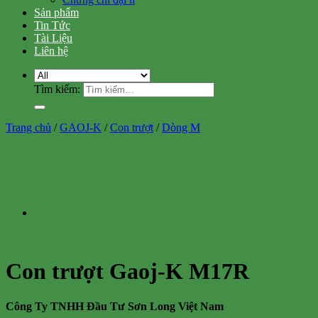
Sản phẩm
Tin Tức
Tài Liệu
Liên hệ
Tìm kiếm:
Trang chủ
/
GAOJ-K
/
Con trượt
/
Dòng M
Con trượt Gaoj-K M17R
Công Ty TNHH Đầu Tư Sơn Long Việt Nam