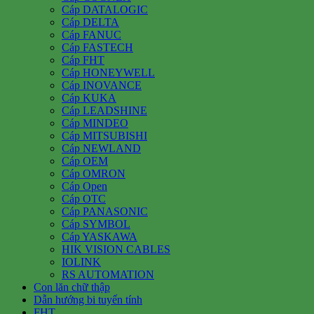
Cáp DATALOGIC
Cáp DELTA
Cáp FANUC
Cáp FASTECH
Cáp FHT
Cáp HONEYWELL
Cáp INOVANCE
Cáp KUKA
Cáp LEADSHINE
Cáp MINDEO
Cáp MITSUBISHI
Cáp NEWLAND
Cáp OEM
Cáp OMRON
Cáp Open
Cáp OTC
Cáp PANASONIC
Cáp SYMBOL
Cáp YASKAWA
HIK VISION CABLES
IOLINK
RS AUTOMATION
Con lăn chữ thập
Dẫn hướng bi tuyến tính
FHT