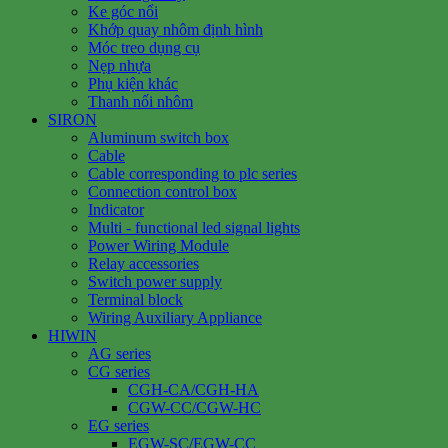
Ke góc nổi
Khớp quay nhôm định hình
Móc treo dụng cụ
Nẹp nhựa
Phụ kiện khác
Thanh nối nhôm
SIRON
Aluminum switch box
Cable
Cable corresponding to plc series
Connection control box
Indicator
Multi - functional led signal lights
Power Wiring Module
Relay accessories
Switch power supply
Terminal block
Wiring Auxiliary Appliance
HIWIN
AG series
CG series
CGH-CA/CGH-HA
CGW-CC/CGW-HC
EG series
EGW-SC/EGW-CC