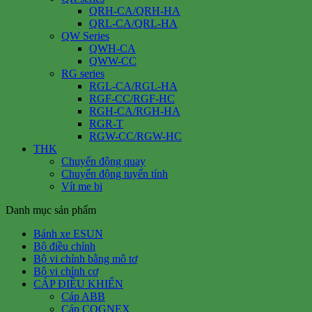
QRH-CA/QRH-HA
QRL-CA/QRL-HA
QW Series
QWH-CA
QWW-CC
RG series
RGL-CA/RGL-HA
RGF-CC/RGF-HC
RGH-CA/RGH-HA
RGR-T
RGW-CC/RGW-HC
THK
Chuyển động quay
Chuyển động tuyến tính
Vít me bi
Danh mục sản phẩm
Bánh xe ESUN
Bộ điều chỉnh
Bộ vi chỉnh bằng mô tơ
Bộ vi chỉnh cơ
CÁP ĐIỀU KHIỂN
Cáp ABB
Cáp COGNEX