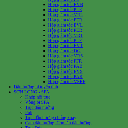
Hộp giảm tốc EVB
Hộp giảm tốc PLE
Hộp giảm tốc VRL
Hộp giảm tốc FER
Hộp giảm tốc EVL
Hộp giảm tốc PER
Hộp giảm tốc VRT
Hộp giảm tốc PLF
Hộp giảm tốc EVT
Hộp giảm tốc DG
Hộp giảm tốc VRS
Hộp giảm tốc PFR
Hộp giảm tốc PAB
Hộp giảm tốc EVS
Hộp giảm tốc PAR
Hộp giảm tốc VSRF
Dẫn hướng bi tuyến tính
SƠN LONG - SFA
Khớp nối trục
Vòng bi SFA
Trục dẫn hướng
Puli
Trục dẫn hướng chống xoay
Cam dẫn hướng, Con lăn dẫn hướng
Trục Đúc