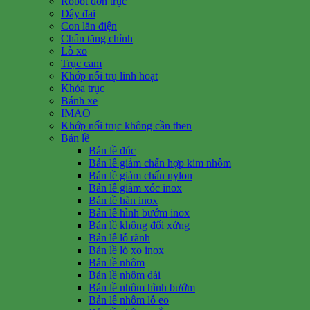
Robot đơn trục
Dây đai
Con lăn điện
Chân tăng chỉnh
Lò xo
Trục cam
Khớp nối trụ linh hoạt
Khóa trục
Bánh xe
IMAO
Khớp nối trục không cần then
Bản lề
Bản lề đúc
Bản lề giảm chấn hợp kim nhôm
Bản lề giảm chấn nylon
Bản lề giảm xóc inox
Bản lề hàn inox
Bản lề hình bướm inox
Bản lề không đối xứng
Bản lề lỗ rãnh
Bản lề lò xo inox
Bản lề nhôm
Bản lề nhôm dài
Bản lề nhôm hình bướm
Bản lề nhôm lỗ eo