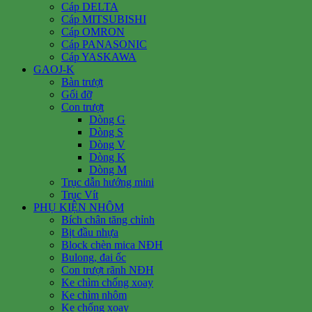
Cáp DELTA
Cáp MITSUBISHI
Cáp OMRON
Cáp PANASONIC
Cáp YASKAWA
GAOJ-K
Bàn trượt
Gối đỡ
Con trượt
Dòng G
Dòng S
Dòng V
Dòng K
Dòng M
Trục dẫn hướng mini
Trục Vít
PHỤ KIỆN NHÔM
Bích chân tăng chỉnh
Bịt đầu nhựa
Block chèn mica NĐH
Bulong, đai ốc
Con trượt rãnh NĐH
Ke chìm chống xoay
Ke chìm nhôm
Ke chống xoay