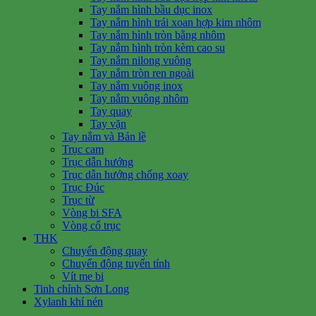
Tay nắm hình bầu dục inox
Tay nắm hình trái xoan hợp kim nhôm
Tay nắm hình tròn bằng nhôm
Tay nắm hình tròn kèm cao su
Tay nắm nilong vuông
Tay nắm tròn ren ngoài
Tay nắm vuông inox
Tay nắm vuông nhôm
Tay quay
Tay vặn
Tay nắm và Bản lề
Trục cam
Trục dẫn hướng
Trục dẫn hướng chống xoay
Trục Đúc
Trục từ
Vòng bi SFA
Vòng cổ trục
THK
Chuyển động quay
Chuyển động tuyến tính
Vít me bi
Tinh chỉnh Sơn Long
Xylanh khí nén