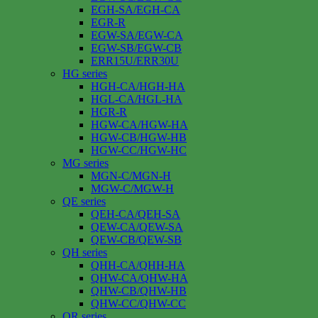
EGH-SA/EGH-CA
EGR-R
EGW-SA/EGW-CA
EGW-SB/EGW-CB
ERR15U/ERR30U
HG series
HGH-CA/HGH-HA
HGL-CA/HGL-HA
HGR-R
HGW-CA/HGW-HA
HGW-CB/HGW-HB
HGW-CC/HGW-HC
MG series
MGN-C/MGN-H
MGW-C/MGW-H
QE series
QEH-CA/QEH-SA
QEW-CA/QEW-SA
QEW-CB/QEW-SB
QH series
QHH-CA/QHH-HA
QHW-CA/QHW-HA
QHW-CB/QHW-HB
QHW-CC/QHW-CC
QR series