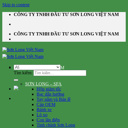
Skip to content
CÔNG TY TNHH ĐẦU TƯ SƠN LONG VIỆT NAM
CÔNG TY TNHH ĐẦU TƯ SƠN LONG VIỆT NAM
DANH MỤC SẢN PHẨM
Tìm kiếm:
SƠN LONG – SFA
Hộp giảm tốc
Bạc dẫn hướng
Tay nắm và Bản lề
Cáp OEM
Bánh xe
Lò xo
Con lăn điện
Tinh chỉnh Sơn Long