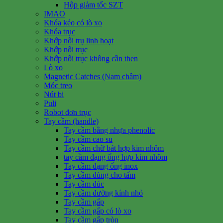
Hộp giảm tốc SZT
IMAO
Khóa kéo có lò xo
Khóa trục
Khớp nối trụ linh hoạt
Khớp nối trục
Khớp nối trục không cần then
Lò xo
Magnetic Catches (Nam châm)
Móc treo
Nút bi
Puli
Robot đơn trục
Tay cầm (handle)
Tay cầm bằng nhựa phenolic
Tay cầm cao su
Tay cầm chữ bát hợp kim nhôm
tay cầm dạng ống hợp kim nhôm
Tay cầm dạng ống inox
Tay cầm dùng cho tấm
Tay cầm đúc
Tay cầm đường kính nhỏ
Tay cầm gấp
Tay cầm gấp có lò xo
Tay cầm gấp tròn