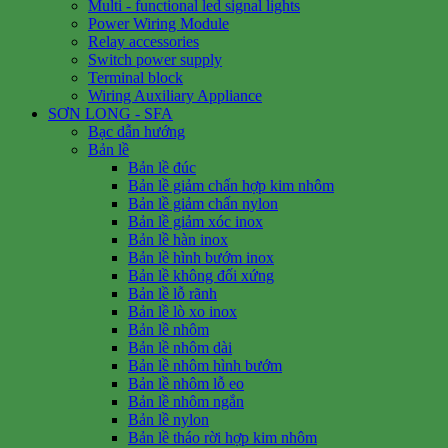
Multi - functional led signal lights
Power Wiring Module
Relay accessories
Switch power supply
Terminal block
Wiring Auxiliary Appliance
SƠN LONG - SFA
Bạc dẫn hướng
Bản lề
Bản lề đúc
Bản lề giảm chấn hợp kim nhôm
Bản lề giảm chấn nylon
Bản lề giảm xóc inox
Bản lề hàn inox
Bản lề hình bướm inox
Bản lề không đối xứng
Bản lề lỗ rãnh
Bản lề lò xo inox
Bản lề nhôm
Bản lề nhôm dài
Bản lề nhôm hình bướm
Bản lề nhôm lỗ eo
Bản lề nhôm ngắn
Bản lề nylon
Bản lề tháo rời hợp kim nhôm