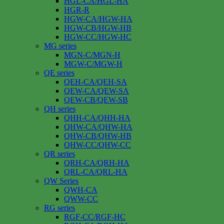
HGL-CA/HGL-HA
HGR-R
HGW-CA/HGW-HA
HGW-CB/HGW-HB
HGW-CC/HGW-HC
MG series
MGN-C/MGN-H
MGW-C/MGW-H
QE series
QEH-CA/QEH-SA
QEW-CA/QEW-SA
QEW-CB/QEW-SB
QH series
QHH-CA/QHH-HA
QHW-CA/QHW-HA
QHW-CB/QHW-HB
QHW-CC/QHW-CC
QR series
QRH-CA/QRH-HA
QRL-CA/QRL-HA
QW Series
QWH-CA
QWW-CC
RG series
RGF-CC/RGF-HC