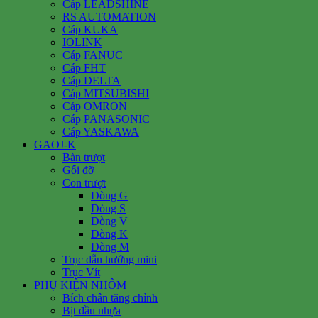
Cáp LEADSHINE
RS AUTOMATION
Cáp KUKA
IOLINK
Cáp FANUC
Cáp FHT
Cáp DELTA
Cáp MITSUBISHI
Cáp OMRON
Cáp PANASONIC
Cáp YASKAWA
GAOJ-K
Bàn trượt
Gối đỡ
Con trượt
Dòng G
Dòng S
Dòng V
Dòng K
Dòng M
Trục dẫn hướng mini
Trục Vít
PHỤ KIỆN NHÔM
Bích chân tăng chỉnh
Bịt đầu nhựa