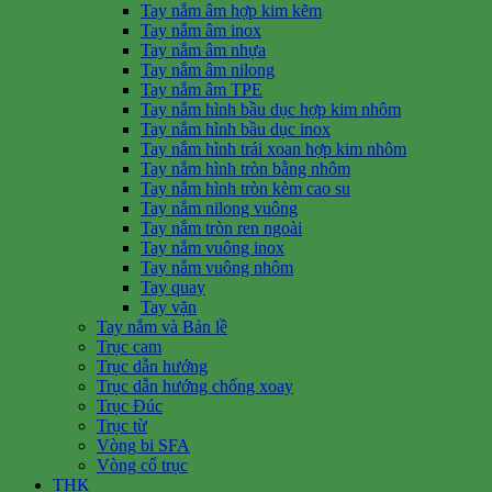
Tay nắm âm hợp kim kẽm
Tay nắm âm inox
Tay nắm âm nhựa
Tay nắm âm nilong
Tay nắm âm TPE
Tay nắm hình bầu dục hợp kim nhôm
Tay nắm hình bầu dục inox
Tay nắm hình trái xoan hợp kim nhôm
Tay nắm hình tròn bằng nhôm
Tay nắm hình tròn kèm cao su
Tay nắm nilong vuông
Tay nắm tròn ren ngoài
Tay nắm vuông inox
Tay nắm vuông nhôm
Tay quay
Tay vặn
Tay nắm và Bản lề
Trục cam
Trục dẫn hướng
Trục dẫn hướng chống xoay
Trục Đúc
Trục từ
Vòng bi SFA
Vòng cổ trục
THK