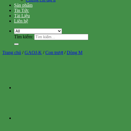
Sản phẩm
Tin Tức
Tài Liệu
Liên hệ
Tìm kiếm:
Trang chủ
/
GAOJ-K
/
Con trượt
/
Dòng M