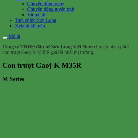
Chuyển động quay
Chuyển động tuyến tính
Vít me bi
Tinh chỉnh Sơn Long
Xylanh khí nén
Mô tả
Công ty TNHH đầu tư Sơn Long Việt Nam
chuyên phân phối
con trượt Gaoj-K M35R giá tốt nhất thị trường.
Con trượt Gaoj-K M35R
M Series