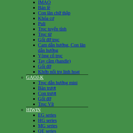
IMAO
Bản lề
Con lăn chữ thập
Khóa cơ
Puli
Trục tuyến tính
Trục từ
Gối đỡ trục
Cam dẫn hướng, Con lăn
dẫn hướng
Vòng cổ trục
Tay cầm (handle)
Gối đỡ
Khớp nối trụ linh hoạt
GAOJ-K
Trục dẫn hướng mini
Bàn trượt
Con trượt
Gối đỡ
Trục Vít
HIWIN
EG series
HG series
MG series
QE series