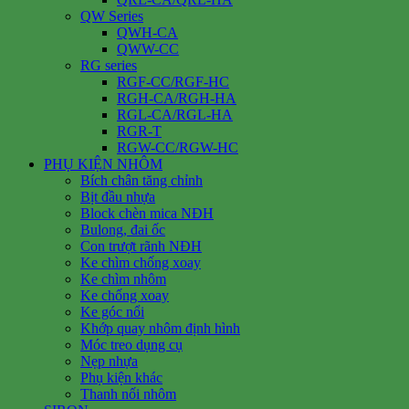
QW Series
QWH-CA
QWW-CC
RG series
RGF-CC/RGF-HC
RGH-CA/RGH-HA
RGL-CA/RGL-HA
RGR-T
RGW-CC/RGW-HC
PHỤ KIỆN NHÔM
Bích chân tăng chỉnh
Bịt đầu nhựa
Block chèn mica NĐH
Bulong, đai ốc
Con trượt rãnh NĐH
Ke chìm chống xoay
Ke chìm nhôm
Ke chống xoay
Ke góc nổi
Khớp quay nhôm định hình
Móc treo dụng cụ
Nẹp nhựa
Phụ kiện khác
Thanh nối nhôm