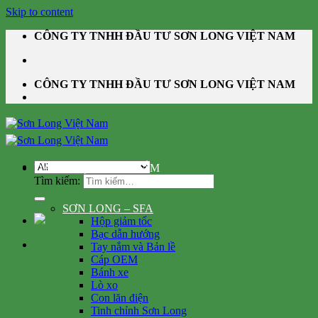
Skip to content
CÔNG TY TNHH ĐẦU TƯ SƠN LONG VIỆT NAM
CÔNG TY TNHH ĐẦU TƯ SƠN LONG VIỆT NAM
DANH MỤC SẢN PHẨM
Tìm kiếm:
SƠN LONG – SFA
Hộp giảm tốc
Bạc dẫn hướng
Tay nắm và Bản lề
Cáp OEM
Bánh xe
Lò xo
Con lăn điện
Tinh chỉnh Sơn Long