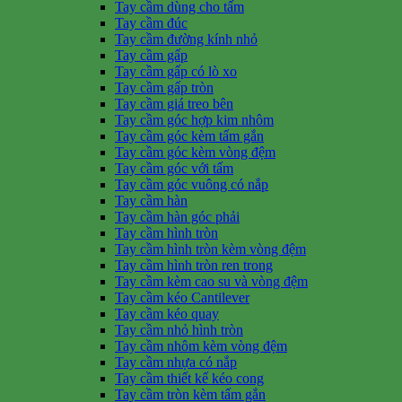
Tay cầm dùng cho tấm
Tay cầm đúc
Tay cầm đường kính nhỏ
Tay cầm gấp
Tay cầm gấp có lò xo
Tay cầm gấp tròn
Tay cầm giá treo bên
Tay cầm góc hợp kim nhôm
Tay cầm góc kèm tấm gắn
Tay cầm góc kèm vòng đệm
Tay cầm góc với tấm
Tay cầm góc vuông có nắp
Tay cầm hàn
Tay cầm hàn góc phải
Tay cầm hình tròn
Tay cầm hình tròn kèm vòng đệm
Tay cầm hình tròn ren trong
Tay cầm kèm cao su và vòng đệm
Tay cầm kéo Cantilever
Tay cầm kéo quay
Tay cầm nhỏ hình tròn
Tay cầm nhôm kèm vòng đệm
Tay cầm nhựa có nắp
Tay cầm thiết kế kéo cong
Tay cầm tròn kèm tấm gắn