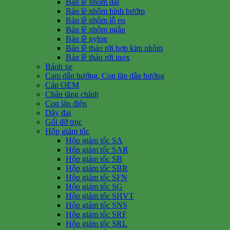
Bản lề nhôm dài
Bản lề nhôm hình bướm
Bản lề nhôm lỗ eo
Bản lề nhôm ngắn
Bản lề nylon
Bản lề tháo rời hợp kim nhôm
Bản lề tháo rời inox
Bánh xe
Cam dẫn hướng, Con lăn dẫn hướng
Cáp OEM
Chân tăng chỉnh
Con lăn điện
Dây đai
Gối đỡ trục
Hộp giảm tốc
Hộp giảm tốc SA
Hộp giảm tốc SAR
Hộp giảm tốc SB
Hộp giảm tốc SBR
Hộp giảm tốc SFN
Hộp giảm tốc SG
Hộp giảm tốc SHVT
Hộp giảm tốc SNS
Hộp giảm tốc SRF
Hộp giảm tốc SRL