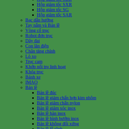
Hộp giảm tốc SXR
Hộp giảm tốc SG
Hộp giảm tốc SAR
Bạc dẫn hướng
Tay nắm và Bản lề
Vòng cổ trục
Robot đơn trục
Dây đai
Con lăn điện
Chân tăng chỉnh
Lò xo
Trục cam
Khớp nối trụ linh hoạt
Khóa trục
Bánh xe
IMAO
Bản lề
Bản lề đúc
Bản lề giảm chấn hợp kim nhôm
Bản lề giảm chấn nylon
Bản lề giảm xóc inox
Bản lề hàn inox
Bản lề hình bướm inox
Bản lề không đối xứng
Bản lề lỗ rãnh