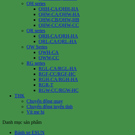
QH series
QHH-CA/QHH-HA
QHW-CA/QHW-HA
QHW-CB/QHW-HB
QHW-CC/QHW-CC
QR series
QRH-CA/QRH-HA
QRL-CA/QRL-HA
QW Series
QWH-CA
QWW-CC
RG series
RGL-CA/RGL-HA
RGF-CC/RGF-HC
RGH-CA/RGH-HA
RGR-T
RGW-CC/RGW-HC
THK
Chuyển động quay
Chuyển động tuyến tính
Vít me bi
Danh mục sản phẩm
Bánh xe ESUN