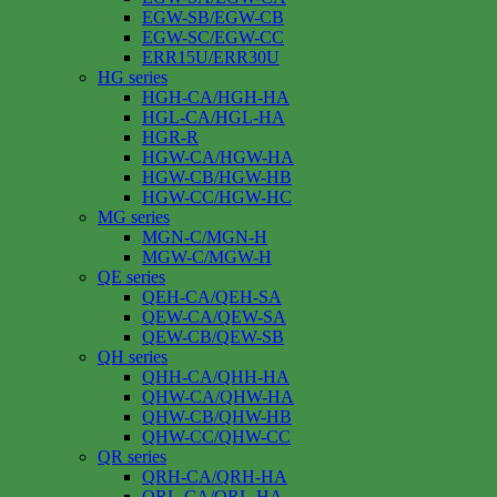
EGW-SB/EGW-CB
EGW-SC/EGW-CC
ERR15U/ERR30U
HG series
HGH-CA/HGH-HA
HGL-CA/HGL-HA
HGR-R
HGW-CA/HGW-HA
HGW-CB/HGW-HB
HGW-CC/HGW-HC
MG series
MGN-C/MGN-H
MGW-C/MGW-H
QE series
QEH-CA/QEH-SA
QEW-CA/QEW-SA
QEW-CB/QEW-SB
QH series
QHH-CA/QHH-HA
QHW-CA/QHW-HA
QHW-CB/QHW-HB
QHW-CC/QHW-CC
QR series
QRH-CA/QRH-HA
QRL-CA/QRL-HA