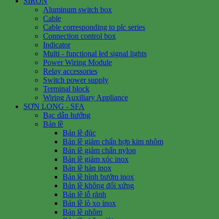
SIRON
Aluminum switch box
Cable
Cable corresponding to plc series
Connection control box
Indicator
Multi - functional led signal lights
Power Wiring Module
Relay accessories
Switch power supply
Terminal block
Wiring Auxiliary Appliance
SƠN LONG - SFA
Bạc dẫn hướng
Bản lề
Bản lề đúc
Bản lề giảm chấn hợp kim nhôm
Bản lề giảm chấn nylon
Bản lề giảm xóc inox
Bản lề hàn inox
Bản lề hình bướm inox
Bản lề không đối xứng
Bản lề lỗ rãnh
Bản lề lò xo inox
Bản lề nhôm