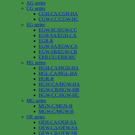
AG series
CG series
CGH-CA/CGH-HA
CGW-CC/CGW-HC
EG series
EGW-SC/EGW-CC
EGH-SA/EGH-CA
EGR-R
EGW-SA/EGW-CA
EGW-SB/EGW-CB
ERR15U/ERR30U
HG series
HGH-CA/HGH-HA
HGL-CA/HGL-HA
HGR-R
HGW-CA/HGW-HA
HGW-CB/HGW-HB
HGW-CC/HGW-HC
MG series
MGN-C/MGN-H
MGW-C/MGW-H
QE series
QEH-CA/QEH-SA
QEW-CA/QEW-SA
QEW-CB/QEW-SB