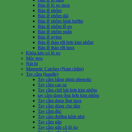
Bản lề lò xo inox
Bản lề nhôm
Bản lề nhôm dài
Bản lề nhôm hình bướm
Bản lề nhôm lỗ eo
Bản lề nhôm ngắn
Bản lề nylon
Bản lề tháo rời hợp kim nhôm
Bản lề tháo rời inox
Khóa kéo có lò xo
Móc treo
Nút bi
Magnetic Catches (Nam châm)
Tay cầm (handle)
Tay cầm bằng nhựa phenolic
Tay cầm cao su
Tay cầm chữ bát hợp kim nhôm
tay cầm dạng ống hợp kim nhôm
Tay cầm dạng ống inox
Tay cầm dùng cho tấm
Tay cầm đúc
Tay cầm đường kính nhỏ
Tay cầm gấp
Tay cầm gấp có lò xo