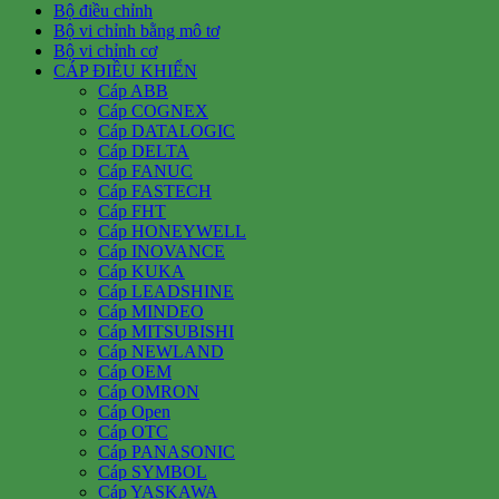
Bộ điều chỉnh
Bộ vi chỉnh bằng mô tơ
Bộ vi chỉnh cơ
CÁP ĐIỀU KHIỂN
Cáp ABB
Cáp COGNEX
Cáp DATALOGIC
Cáp DELTA
Cáp FANUC
Cáp FASTECH
Cáp FHT
Cáp HONEYWELL
Cáp INOVANCE
Cáp KUKA
Cáp LEADSHINE
Cáp MINDEO
Cáp MITSUBISHI
Cáp NEWLAND
Cáp OEM
Cáp OMRON
Cáp Open
Cáp OTC
Cáp PANASONIC
Cáp SYMBOL
Cáp YASKAWA