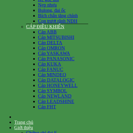
Nẹp nhựa
Bulong, đai ốc
Bích chân tăng chỉnh
Con trượt rãnh NĐH
CÁP ĐIỀU KHIỂN
Cáp ABB
Cáp MITSUBISHI
Cáp DELTA
Cáp OMRON
Cáp YASKAWA
Cáp PANASONIC
Cáp KUKA
Cáp FANUC
Cáp MINDEO
Cáp DATALOGIC
Cáp HONEYWELL
Cáp SYMBOL
Cáp NEWLAND
Cáp LEADSHINE
Cáp FHT
Trang chủ
Giới thiệu
Chứng chỉ đại lí