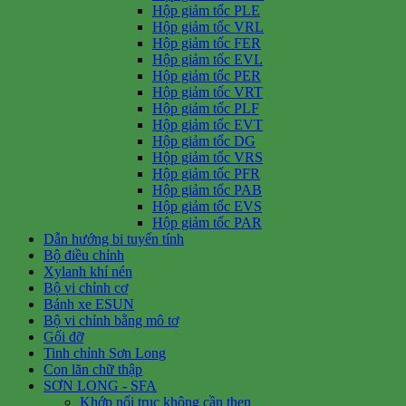
Hộp giảm tốc PLE
Hộp giảm tốc VRL
Hộp giảm tốc FER
Hộp giảm tốc EVL
Hộp giảm tốc PER
Hộp giảm tốc VRT
Hộp giảm tốc PLF
Hộp giảm tốc EVT
Hộp giảm tốc DG
Hộp giảm tốc VRS
Hộp giảm tốc PFR
Hộp giảm tốc PAB
Hộp giảm tốc EVS
Hộp giảm tốc PAR
Dẫn hướng bi tuyến tính
Bộ điều chỉnh
Xylanh khí nén
Bộ vi chỉnh cơ
Bánh xe ESUN
Bộ vi chỉnh bằng mô tơ
Gối đỡ
Tinh chỉnh Sơn Long
Con lăn chữ thập
SƠN LONG - SFA
Khớp nối trục không cần then