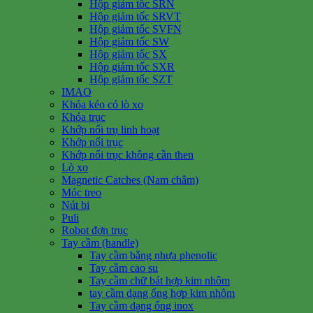
Hộp giảm tốc SRN
Hộp giảm tốc SRVT
Hộp giảm tốc SVFN
Hộp giảm tốc SW
Hộp giảm tốc SX
Hộp giảm tốc SXR
Hộp giảm tốc SZT
IMAO
Khóa kéo có lò xo
Khóa trục
Khớp nối trụ linh hoạt
Khớp nối trục
Khớp nối trục không cần then
Lò xo
Magnetic Catches (Nam châm)
Móc treo
Nút bi
Puli
Robot đơn trục
Tay cầm (handle)
Tay cầm bằng nhựa phenolic
Tay cầm cao su
Tay cầm chữ bát hợp kim nhôm
tay cầm dạng ống hợp kim nhôm
Tay cầm dạng ống inox