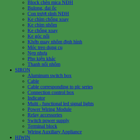
Block chèn mica NĐH
Bulong, đai ốc
Con trượt rãnh NĐH
Ke chìm chống xoay
Ke chìm nhôm
Ke chống xoay
Ke góc nổi
Khớp quay nhôm định hình
Móc treo dụng cụ
Nẹp nhựa
Phụ kiện khác
Thanh nối nhôm
SIRON
Aluminum switch box
Cable
Cable corresponding to plc series
Connection control box
Indicator
Multi - functional led signal lights
Power Wiring Module
Relay accessories
Switch power supply
Terminal block
Wiring Auxiliary Appliance
HIWIN