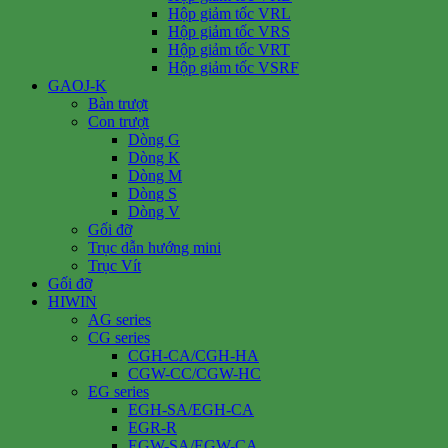
Hộp giảm tốc VRL
Hộp giảm tốc VRS
Hộp giảm tốc VRT
Hộp giảm tốc VSRF
GAOJ-K
Bàn trượt
Con trượt
Dòng G
Dòng K
Dòng M
Dòng S
Dòng V
Gối đỡ
Trục dẫn hướng mini
Trục Vít
Gối đỡ
HIWIN
AG series
CG series
CGH-CA/CGH-HA
CGW-CC/CGW-HC
EG series
EGH-SA/EGH-CA
EGR-R
EGW-SA/EGW-CA