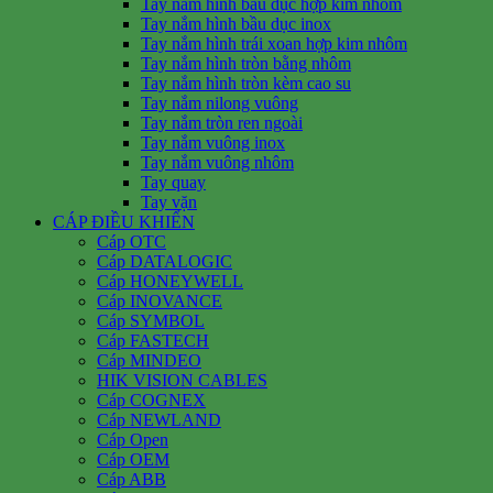
Tay nắm hình bầu dục hợp kim nhôm
Tay nắm hình bầu dục inox
Tay nắm hình trái xoan hợp kim nhôm
Tay nắm hình tròn bằng nhôm
Tay nắm hình tròn kèm cao su
Tay nắm nilong vuông
Tay nắm tròn ren ngoài
Tay nắm vuông inox
Tay nắm vuông nhôm
Tay quay
Tay vặn
CÁP ĐIỀU KHIỂN
Cáp OTC
Cáp DATALOGIC
Cáp HONEYWELL
Cáp INOVANCE
Cáp SYMBOL
Cáp FASTECH
Cáp MINDEO
HIK VISION CABLES
Cáp COGNEX
Cáp NEWLAND
Cáp Open
Cáp OEM
Cáp ABB