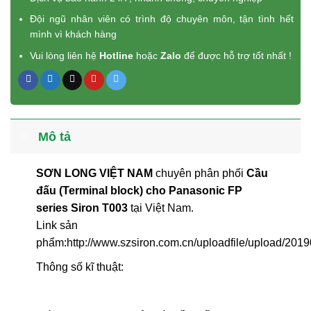
Đội ngũ nhân viên có trình độ chuyên môn, tận tình hết
mình vì khách hàng
Vui lòng liên hệ
Hotline
hoặc
Zalo
để được hỗ trợ tốt nhất !
Mô tả
SƠN LONG VIỆT NAM
chuyên phân phối
Cầu
đấu (Terminal block) cho Panasonic FP
series Siron T003
tại Việt Nam.
Link sản
phẩm:http://www.szsiron.com.cn/uploadfile/upload/20
Thông số kĩ thuật: