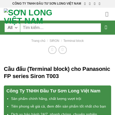
Skip
CÔNG TY TNHH ĐẦU TƯ SƠN LONG VIỆT NAM
to
content
Tìm
kiếm:
Trang chủ
/
SIRON
/
Terminal block
Cầu đấu (Terminal block) cho Panasonic
FP series Siron T003
Công Ty TNHH Đầu Tư Sơn Long Việt Nam
Sản phẩm chính hãng, chất lượng vượt trội
Tiên phong về giá cả, đem đến sản phẩm tốt nhất cho bạn
Dịch vụ bảo hành 24/7, nhanh chóng, chuyên nghiệp