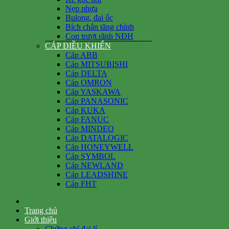
Nẹp nhựa
Bulong, đai ốc
Bích chân tăng chỉnh
Con trượt rãnh NĐH
CÁP ĐIỀU KHIỂN
Cáp ABB
Cáp MITSUBISHI
Cáp DELTA
Cáp OMRON
Cáp YASKAWA
Cáp PANASONIC
Cáp KUKA
Cáp FANUC
Cáp MINDEO
Cáp DATALOGIC
Cáp HONEYWELL
Cáp SYMBOL
Cáp NEWLAND
Cáp LEADSHINE
Cáp FHT
Trang chủ
Giới thiệu
Chứng chỉ đại lí