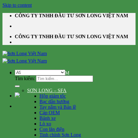
Skip to content
CÔNG TY TNHH ĐẦU TƯ SƠN LONG VIỆT NAM
CÔNG TY TNHH ĐẦU TƯ SƠN LONG VIỆT NAM
DANH MỤC SẢN PHẨM
Tìm kiếm:
SƠN LONG – SFA
Hộp giảm tốc
Bạc dẫn hướng
Tay nắm và Bản lề
Cáp OEM
Bánh xe
Lò xo
Con lăn điện
Tinh chỉnh Sơn Long