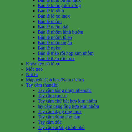
Bản lề hình bướm inox
Bản lề không đối xứng
Bản lề lỗ rãnh
Bản lề lò xo inox
Bản lề nhôm
Bản lề nhôm dài
Bản lề nhôm hình bướm
Bản lề nhôm lỗ eo
Bản lề nhôm ngắn
Bản lề nylon
Bản lề tháo rời hợp kim nhôm
Bản lề tháo rời inox
Khóa kéo có lò xo
Móc treo
Nút bi
Magnetic Catches (Nam châm)
Tay cầm (handle)
Tay cầm bằng nhựa phenolic
Tay cầm cao su
Tay cầm chữ bát hợp kim nhôm
tay cầm dạng ống hợp kim nhôm
Tay cầm dạng ống inox
Tay cầm dùng cho tấm
Tay cầm đúc
Tay cầm đường kính nhỏ