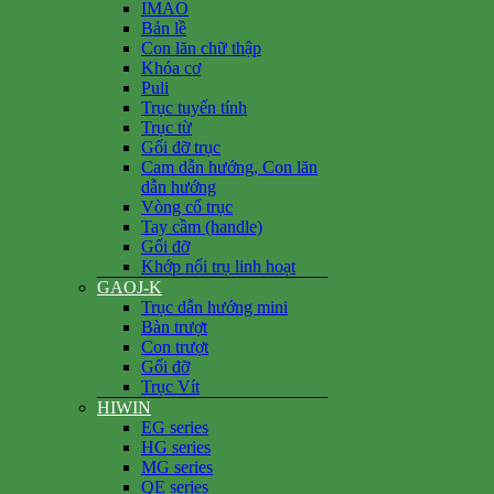
IMAO
Bản lề
Con lăn chữ thập
Khóa cơ
Puli
Trục tuyến tính
Trục từ
Gối đỡ trục
Cam dẫn hướng, Con lăn
dẫn hướng
Vòng cổ trục
Tay cầm (handle)
Gối đỡ
Khớp nối trụ linh hoạt
GAOJ-K
Trục dẫn hướng mini
Bàn trượt
Con trượt
Gối đỡ
Trục Vít
HIWIN
EG series
HG series
MG series
QE series