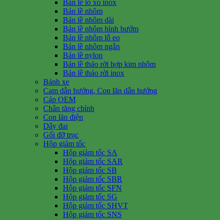
Bản lề lò xo inox
Bản lề nhôm
Bản lề nhôm dài
Bản lề nhôm hình bướm
Bản lề nhôm lỗ eo
Bản lề nhôm ngắn
Bản lề nylon
Bản lề tháo rời hợp kim nhôm
Bản lề tháo rời inox
Bánh xe
Cam dẫn hướng, Con lăn dẫn hướng
Cáp OEM
Chân tăng chỉnh
Con lăn điện
Dây đai
Gối đỡ trục
Hộp giảm tốc
Hộp giảm tốc SA
Hộp giảm tốc SAR
Hộp giảm tốc SB
Hộp giảm tốc SBR
Hộp giảm tốc SFN
Hộp giảm tốc SG
Hộp giảm tốc SHVT
Hộp giảm tốc SNS