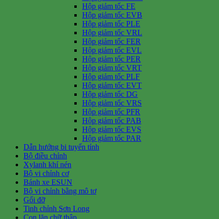
Hộp giảm tốc FE
Hộp giảm tốc EVB
Hộp giảm tốc PLE
Hộp giảm tốc VRL
Hộp giảm tốc FER
Hộp giảm tốc EVL
Hộp giảm tốc PER
Hộp giảm tốc VRT
Hộp giảm tốc PLF
Hộp giảm tốc EVT
Hộp giảm tốc DG
Hộp giảm tốc VRS
Hộp giảm tốc PFR
Hộp giảm tốc PAB
Hộp giảm tốc EVS
Hộp giảm tốc PAR
Dẫn hướng bi tuyến tính
Bộ điều chỉnh
Xylanh khí nén
Bộ vi chỉnh cơ
Bánh xe ESUN
Bộ vi chỉnh bằng mô tơ
Gối đỡ
Tinh chỉnh Sơn Long
Con lăn chữ thập