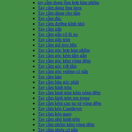
tay cầm dạng ống hợp kim nhôm
Tay cầm dạng ống inox
Tay cầm dùng cho tấm
Tay cầm đúc
Tay cầm đường kính nhỏ
Tay cầm gấp
Tay cầm gấp có lò xo
Tay cầm gấp tròn
Tay cầm giá treo bên
Tay cầm góc hợp kim nhôm
Tay cầm góc kèm tấm gắn
Tay cầm góc kèm vòng đệm
Tay cầm góc với tấm
Tay cầm góc vuông có nắp
Tay cầm hàn
Tay cầm hàn góc phải
Tay cầm hình tròn
Tay cầm hình tròn kèm vòng đệm
Tay cầm hình tròn ren trong
Tay cầm kèm cao su và vòng đệm
Tay cầm kéo Cantilever
Tay cầm kéo quay
Tay cầm nhỏ hình tròn
Tay cầm nhôm kèm vòng đệm
Tay cầm nhựa có nắp