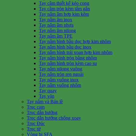
Tay cầm thiết kế kéo cong
Tay cầm tròn kèm tấm gắn
Tay nắm âm hợp kim kẽm
Tay nắm âm inox
Tay nắm âm nhựa
Tay nắm âm nilong
Tay nắm âm TPE
Tay nắm hình bầu dục hợp kim nhôm
Tay nắm hình bầu dục inox
Tay nắm hình trái xoan hợp kim nhôm
Tay nắm hình tròn bằng nhôm
Tay nắm hình tròn kèm cao su
Tay nắm nilong vuông
Tay nắm tròn ren ngoài
Tay nắm vuông inox
Tay nắm vuông nhôm
Tay quay
Tay vặn
Tay nắm và Bản lề
Trục cam
Trục dẫn hướng
Trục dẫn hướng chống xoay
Trục Đúc
Trục từ
Vòng bi SFA