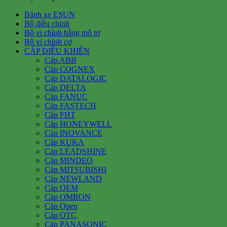
Bánh xe ESUN
Bộ điều chỉnh
Bộ vi chỉnh bằng mô tơ
Bộ vi chỉnh cơ
CÁP ĐIỀU KHIỂN
Cáp ABB
Cáp COGNEX
Cáp DATALOGIC
Cáp DELTA
Cáp FANUC
Cáp FASTECH
Cáp FHT
Cáp HONEYWELL
Cáp INOVANCE
Cáp KUKA
Cáp LEADSHINE
Cáp MINDEO
Cáp MITSUBISHI
Cáp NEWLAND
Cáp OEM
Cáp OMRON
Cáp Open
Cáp OTC
Cáp PANASONIC