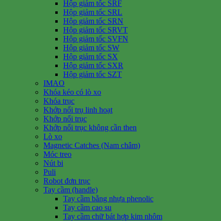
Hộp giảm tốc SRF
Hộp giảm tốc SRL
Hộp giảm tốc SRN
Hộp giảm tốc SRVT
Hộp giảm tốc SVFN
Hộp giảm tốc SW
Hộp giảm tốc SX
Hộp giảm tốc SXR
Hộp giảm tốc SZT
IMAO
Khóa kéo có lò xo
Khóa trục
Khớp nối trụ linh hoạt
Khớp nối trục
Khớp nối trục không cần then
Lò xo
Magnetic Catches (Nam châm)
Móc treo
Nút bi
Puli
Robot đơn trục
Tay cầm (handle)
Tay cầm bằng nhựa phenolic
Tay cầm cao su
Tay cầm chữ bát hợp kim nhôm