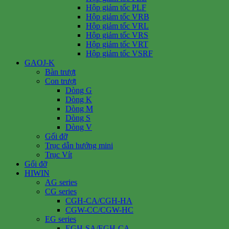
Hộp giảm tốc PLF
Hộp giảm tốc VRB
Hộp giảm tốc VRL
Hộp giảm tốc VRS
Hộp giảm tốc VRT
Hộp giảm tốc VSRF
GAOJ-K
Bàn trượt
Con trượt
Dòng G
Dòng K
Dòng M
Dòng S
Dòng V
Gối đỡ
Trục dẫn hướng mini
Trục Vít
Gối đỡ
HIWIN
AG series
CG series
CGH-CA/CGH-HA
CGW-CC/CGW-HC
EG series
EGH-SA/EGH-CA