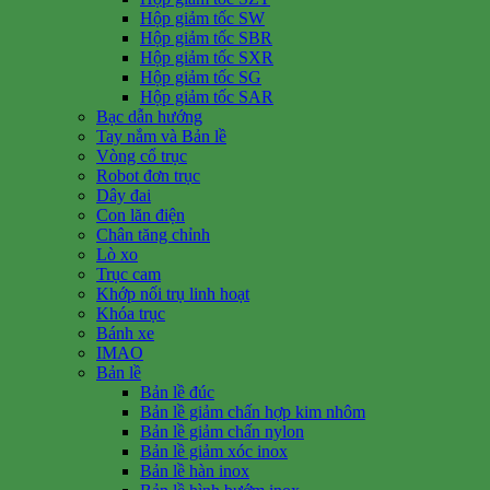
Hộp giảm tốc SW
Hộp giảm tốc SBR
Hộp giảm tốc SXR
Hộp giảm tốc SG
Hộp giảm tốc SAR
Bạc dẫn hướng
Tay nắm và Bản lề
Vòng cổ trục
Robot đơn trục
Dây đai
Con lăn điện
Chân tăng chỉnh
Lò xo
Trục cam
Khớp nối trụ linh hoạt
Khóa trục
Bánh xe
IMAO
Bản lề
Bản lề đúc
Bản lề giảm chấn hợp kim nhôm
Bản lề giảm chấn nylon
Bản lề giảm xóc inox
Bản lề hàn inox