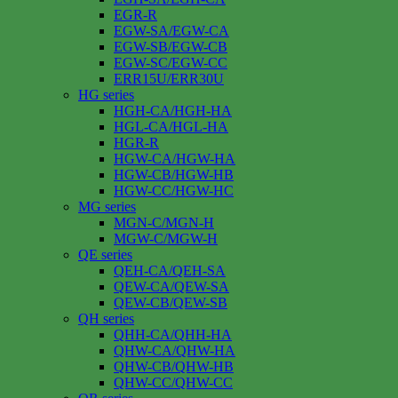
EGR-R
EGW-SA/EGW-CA
EGW-SB/EGW-CB
EGW-SC/EGW-CC
ERR15U/ERR30U
HG series
HGH-CA/HGH-HA
HGL-CA/HGL-HA
HGR-R
HGW-CA/HGW-HA
HGW-CB/HGW-HB
HGW-CC/HGW-HC
MG series
MGN-C/MGN-H
MGW-C/MGW-H
QE series
QEH-CA/QEH-SA
QEW-CA/QEW-SA
QEW-CB/QEW-SB
QH series
QHH-CA/QHH-HA
QHW-CA/QHW-HA
QHW-CB/QHW-HB
QHW-CC/QHW-CC