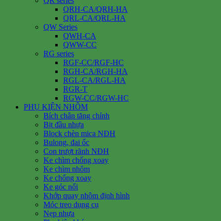
QR series
QRH-CA/QRH-HA
QRL-CA/QRL-HA
QW Series
QWH-CA
QWW-CC
RG series
RGF-CC/RGF-HC
RGH-CA/RGH-HA
RGL-CA/RGL-HA
RGR-T
RGW-CC/RGW-HC
PHỤ KIỆN NHÔM
Bích chân tăng chỉnh
Bịt đầu nhựa
Block chèn mica NĐH
Bulong, đai ốc
Con trượt rãnh NĐH
Ke chìm chống xoay
Ke chìm nhôm
Ke chống xoay
Ke góc nổi
Khớp quay nhôm định hình
Móc treo dụng cụ
Nẹp nhựa