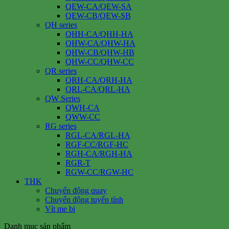
QEW-CA/QEW-SA
QEW-CB/QEW-SB
QH series
QHH-CA/QHH-HA
QHW-CA/QHW-HA
QHW-CB/QHW-HB
QHW-CC/QHW-CC
QR series
QRH-CA/QRH-HA
QRL-CA/QRL-HA
QW Series
QWH-CA
QWW-CC
RG series
RGL-CA/RGL-HA
RGF-CC/RGF-HC
RGH-CA/RGH-HA
RGR-T
RGW-CC/RGW-HC
THK
Chuyển động quay
Chuyển động tuyến tính
Vít me bi
Danh mục sản phẩm