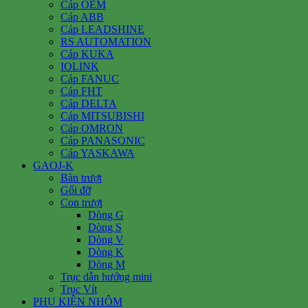
Cáp OEM
Cáp ABB
Cáp LEADSHINE
RS AUTOMATION
Cáp KUKA
IOLINK
Cáp FANUC
Cáp FHT
Cáp DELTA
Cáp MITSUBISHI
Cáp OMRON
Cáp PANASONIC
Cáp YASKAWA
GAOJ-K
Bàn trượt
Gối đỡ
Con trượt
Dòng G
Dòng S
Dòng V
Dòng K
Dòng M
Trục dẫn hướng mini
Trục Vít
PHỤ KIỆN NHÔM