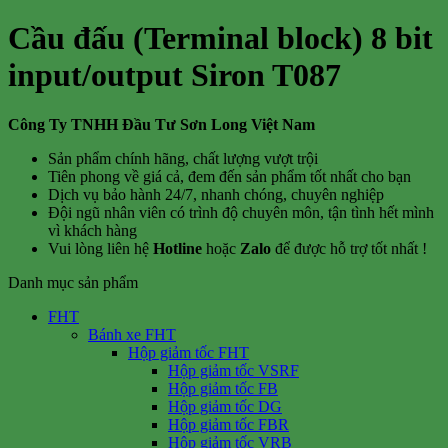
Cầu đấu (Terminal block) 8 bit
input/output Siron T087
Công Ty TNHH Đầu Tư Sơn Long Việt Nam
Sản phẩm chính hãng, chất lượng vượt trội
Tiên phong về giá cả, đem đến sản phẩm tốt nhất cho bạn
Dịch vụ bảo hành 24/7, nhanh chóng, chuyên nghiệp
Đội ngũ nhân viên có trình độ chuyên môn, tận tình hết mình
vì khách hàng
Vui lòng liên hệ
Hotline
hoặc
Zalo
để được hỗ trợ tốt nhất !
Danh mục sản phẩm
FHT
Bánh xe FHT
Hộp giảm tốc FHT
Hộp giảm tốc VSRF
Hộp giảm tốc FB
Hộp giảm tốc DG
Hộp giảm tốc FBR
Hộp giảm tốc VRB