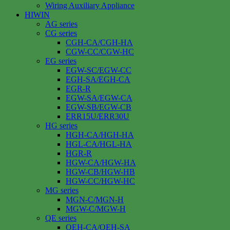
Wiring Auxiliary Appliance
HIWIN
AG series
CG series
CGH-CA/CGH-HA
CGW-CC/CGW-HC
EG series
EGW-SC/EGW-CC
EGH-SA/EGH-CA
EGR-R
EGW-SA/EGW-CA
EGW-SB/EGW-CB
ERR15U/ERR30U
HG series
HGH-CA/HGH-HA
HGL-CA/HGL-HA
HGR-R
HGW-CA/HGW-HA
HGW-CB/HGW-HB
HGW-CC/HGW-HC
MG series
MGN-C/MGN-H
MGW-C/MGW-H
QE series
QEH-CA/QEH-SA