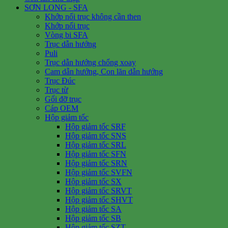
SƠN LONG - SFA
Khớp nối trục không cần then
Khớp nối trục
Vòng bi SFA
Trục dẫn hướng
Puli
Trục dẫn hướng chống xoay
Cam dẫn hướng, Con lăn dẫn hướng
Trục Đúc
Trục từ
Gối đỡ trục
Cáp OEM
Hộp giảm tốc
Hộp giảm tốc SRF
Hộp giảm tốc SNS
Hộp giảm tốc SRL
Hộp giảm tốc SFN
Hộp giảm tốc SRN
Hộp giảm tốc SVFN
Hộp giảm tốc SX
Hộp giảm tốc SRVT
Hộp giảm tốc SHVT
Hộp giảm tốc SA
Hộp giảm tốc SB
Hộp giảm tốc SZT