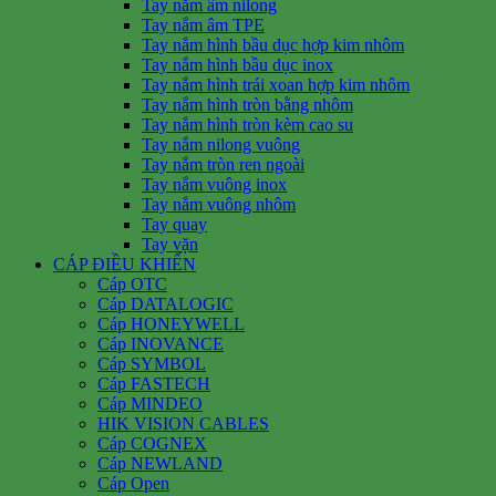
Tay nắm âm nilong
Tay nắm âm TPE
Tay nắm hình bầu dục hợp kim nhôm
Tay nắm hình bầu dục inox
Tay nắm hình trái xoan hợp kim nhôm
Tay nắm hình tròn bằng nhôm
Tay nắm hình tròn kèm cao su
Tay nắm nilong vuông
Tay nắm tròn ren ngoài
Tay nắm vuông inox
Tay nắm vuông nhôm
Tay quay
Tay vặn
CÁP ĐIỀU KHIỂN
Cáp OTC
Cáp DATALOGIC
Cáp HONEYWELL
Cáp INOVANCE
Cáp SYMBOL
Cáp FASTECH
Cáp MINDEO
HIK VISION CABLES
Cáp COGNEX
Cáp NEWLAND
Cáp Open