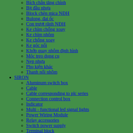
Bích chân tăng chỉnh
Bịt đầu nhựa
Block chèn mica NĐH
Bulong, đai ốc
Con trượt rãnh NĐH
Ke chìm chống xoay
Ke chìm nhôm
Ke chống xoay
Ke góc nổi
Khớp quay nhôm định hình
Móc treo dụng cụ
Nẹp nhựa
Phụ kiện khác
Thanh nối nhôm
SIRON
Aluminum switch box
Cable
Cable corresponding to plc series
Connection control box
Indicator
Multi - functional led signal lights
Power Wiring Module
Relay accessories
Switch power supply
Terminal block