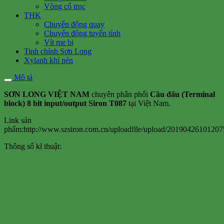
Vòng cổ trục
THK
Chuyển động quay
Chuyển động tuyến tính
Vít me bi
Tinh chỉnh Sơn Long
Xylanh khí nén
Mô tả
SƠN LONG VIỆT NAM
chuyên phân phối
Cầu đấu (Terminal
block) 8 bit input/output Siron T087
tại Việt Nam.
Link sản
phẩm:http://www.szsiron.com.cn/uploadfile/upload/20190426101207
Thông số kĩ thuật: