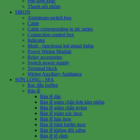
Phụ kiện khác
Thanh nối nhôm
SIRON
Aluminum switch box
Cable
Cable corresponding to plc series
Connection control box
Indicator
Multi - functional led signal lights
Power Wiring Module
Relay accessories
Switch power supply
Terminal block
Wiring Auxiliary Appliance
SƠN LONG - SFA
Bạc dẫn hướng
Bản lề
Bản lề đúc
Bản lề giảm chấn hợp kim nhôm
Bản lề giảm chấn nylon
Bản lề giảm xóc inox
Bản lề hàn inox
Bản lề hình bướm inox
Bản lề không đối xứng
Bản lề lỗ rãnh