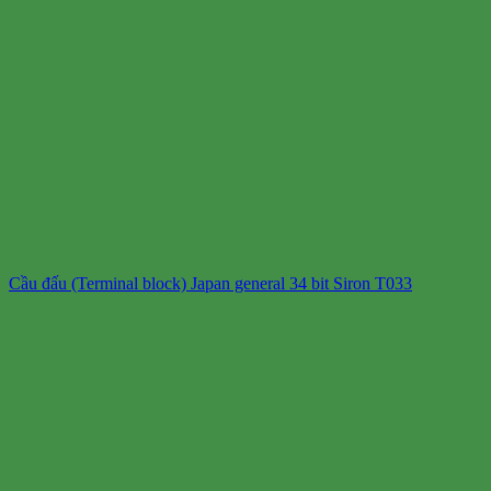
Cầu đấu (Terminal block) Japan general 34 bit Siron T033