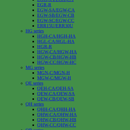
EGR-R
EGW-SA/EGW-CA
EGW-SB/EGW-CB
EGW-SC/EGW-CC
ERR15U/ERR30U
HG series
HGH-CA/HGH-HA
HGL-CA/HGL-HA
HGR-R
HGW-CA/HGW-HA
HGW-CB/HGW-HB
HGW-CC/HGW-HC
MG series
MGN-C/MGN-H
MGW-C/MGW-H
QE series
QEH-CA/QEH-SA
QEW-CA/QEW-SA
QEW-CB/QEW-SB
QH series
QHH-CA/QHH-HA
QHW-CA/QHW-HA
QHW-CB/QHW-HB
QHW-CC/QHW-CC