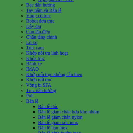
Bạc dẫn hướng
Tay nắm và Bản lề
Vòng cổ trục
Robot đơn trục
Dây đai
Con lăn điện
Chân tăng chỉnh
Lò xo
Trục cam
Khớp nối trụ linh hoạt
Khóa trục
Bánh xe
IMAO
Khớp nối trục không cần then
Khớp nối trục
Vòng bi SFA
Trục dẫn hướng
Puli
Bản lề
Bản lề đúc
Bản lề giảm chấn hợp kim nhôm
Bản lề giảm chấn nylon
Bản lề giảm xóc inox
Bản lề hàn inox