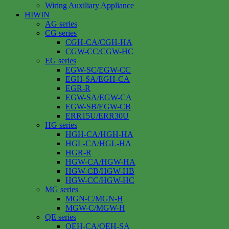
Wiring Auxiliary Appliance
HIWIN
AG series
CG series
CGH-CA/CGH-HA
CGW-CC/CGW-HC
EG series
EGW-SC/EGW-CC
EGH-SA/EGH-CA
EGR-R
EGW-SA/EGW-CA
EGW-SB/EGW-CB
ERR15U/ERR30U
HG series
HGH-CA/HGH-HA
HGL-CA/HGL-HA
HGR-R
HGW-CA/HGW-HA
HGW-CB/HGW-HB
HGW-CC/HGW-HC
MG series
MGN-C/MGN-H
MGW-C/MGW-H
QE series
QEH-CA/QEH-SA