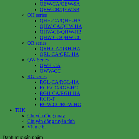
QEW-CA/QEW-SA
QEW-CB/QEW-SB
QH series
QHH-CA/QHH-HA
QHW-CA/QHW-HA
QHW-CB/QHW-HB
QHW-CC/QHW-CC
QR series
QRH-CA/QRH-HA
QRL-CA/QRL-HA
QW Series
QWH-CA
QWW-CC
RG series
RGL-CA/RGL-HA
RGF-CC/RGF-HC
RGH-CA/RGH-HA
RGR-T
RGW-CC/RGW-HC
THK
Chuyển động quay
Chuyển động tuyến tính
Vít me bi
Danh mục sản phẩm