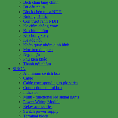
Bích chân tăng chỉnh
Bịt đầu nhựa
Block chèn mica NĐH
Bulong, đai ốc
Con trượt rãnh NĐH
Ke chìm chống xoay
Ke chìm nhôm
Ke chống xoay
Ke góc nổi
Khớp quay nhôm định hình
Móc treo dụng cụ
Nẹp nhựa
Phụ kiện khác
Thanh nối nhôm
SIRON
Aluminum switch box
Cable
Cable corresponding to plc series
Connection control box
Indicator
Multi - functional led signal lights
Power Wiring Module
Relay accessories
Switch power supply
Terminal block