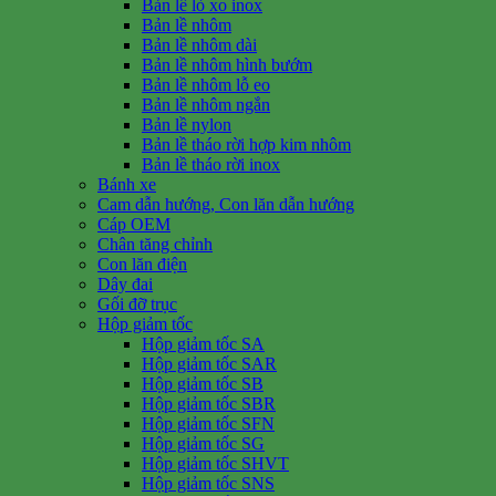
Bản lề lò xo inox
Bản lề nhôm
Bản lề nhôm dài
Bản lề nhôm hình bướm
Bản lề nhôm lỗ eo
Bản lề nhôm ngắn
Bản lề nylon
Bản lề tháo rời hợp kim nhôm
Bản lề tháo rời inox
Bánh xe
Cam dẫn hướng, Con lăn dẫn hướng
Cáp OEM
Chân tăng chỉnh
Con lăn điện
Dây đai
Gối đỡ trục
Hộp giảm tốc
Hộp giảm tốc SA
Hộp giảm tốc SAR
Hộp giảm tốc SB
Hộp giảm tốc SBR
Hộp giảm tốc SFN
Hộp giảm tốc SG
Hộp giảm tốc SHVT
Hộp giảm tốc SNS