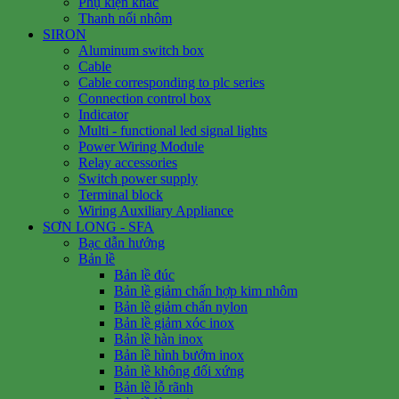
Phụ kiện khác
Thanh nối nhôm
SIRON
Aluminum switch box
Cable
Cable corresponding to plc series
Connection control box
Indicator
Multi - functional led signal lights
Power Wiring Module
Relay accessories
Switch power supply
Terminal block
Wiring Auxiliary Appliance
SƠN LONG - SFA
Bạc dẫn hướng
Bản lề
Bản lề đúc
Bản lề giảm chấn hợp kim nhôm
Bản lề giảm chấn nylon
Bản lề giảm xóc inox
Bản lề hàn inox
Bản lề hình bướm inox
Bản lề không đối xứng
Bản lề lỗ rãnh