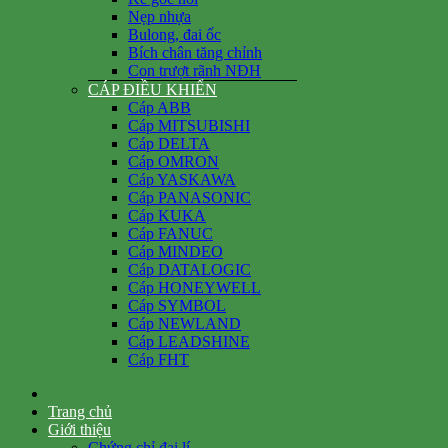
Nẹp nhựa
Bulong, đai ốc
Bích chân tăng chỉnh
Con trượt rãnh NĐH
CÁP ĐIỀU KHIỂN
Cáp ABB
Cáp MITSUBISHI
Cáp DELTA
Cáp OMRON
Cáp YASKAWA
Cáp PANASONIC
Cáp KUKA
Cáp FANUC
Cáp MINDEO
Cáp DATALOGIC
Cáp HONEYWELL
Cáp SYMBOL
Cáp NEWLAND
Cáp LEADSHINE
Cáp FHT
Trang chủ
Giới thiệu
Chứng chỉ đại lí