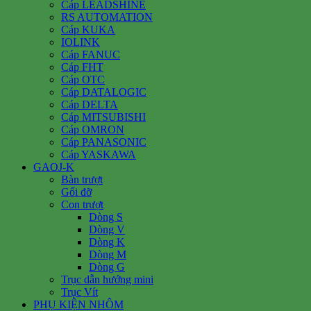
Cáp LEADSHINE
RS AUTOMATION
Cáp KUKA
IOLINK
Cáp FANUC
Cáp FHT
Cáp OTC
Cáp DATALOGIC
Cáp DELTA
Cáp MITSUBISHI
Cáp OMRON
Cáp PANASONIC
Cáp YASKAWA
GAOJ-K
Bàn trượt
Gối đỡ
Con trượt
Dòng S
Dòng V
Dòng K
Dòng M
Dòng G
Trục dẫn hướng mini
Trục Vít
PHỤ KIỆN NHÔM