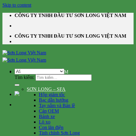
Skip to content
CÔNG TY TNHH ĐẦU TƯ SƠN LONG VIỆT NAM
CÔNG TY TNHH ĐẦU TƯ SƠN LONG VIỆT NAM
DANH MỤC SẢN PHẨM
Tìm kiếm:
SƠN LONG – SFA
Hộp giảm tốc
Bạc dẫn hướng
Tay nắm và Bản lề
Cáp OEM
Bánh xe
Lò xo
Con lăn điện
Tinh chỉnh Sơn Long