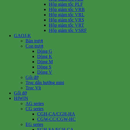
Hộp giảm tốc PLF
Hộp giảm tốc VRB
Hộp giảm tốc VRL
Hộp giảm tốc VRS
Hộp giảm tốc VRT
Hộp giảm tốc VSRF
GAOJ-K
Bàn trượt
Con trượt
Dòng G
Dòng K
Dòng M
Dòng S
Dòng V
Gối đỡ
Trục dẫn hướng mini
Trục Vít
Gối đỡ
HIWIN
AG series
CG series
CGH-CA/CGH-HA
CGW-CC/CGW-HC
EG series
EGH-SA/EGH-CA