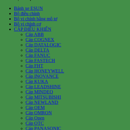
Bánh xe ESUN
Bộ điều chỉnh
Bộ vi chỉnh bằng mô tơ
Bộ vi chỉnh cơ
CÁP ĐIỀU KHIỂN
Cáp ABB
Cáp COGNEX
Cáp DATALOGIC
Cáp DELTA
Cáp FANUC
Cáp FASTECH
Cáp FHT
Cáp HONEYWELL
Cáp INOVANCE
Cáp KUKA
Cáp LEADSHINE
Cáp MINDEO
Cáp MITSUBISHI
Cáp NEWLAND
Cáp OEM
Cáp OMRON
Cáp Open
Cáp OTC
Cáp PANASONIC