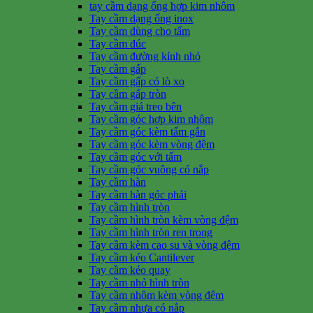
tay cầm dạng ống hợp kim nhôm
Tay cầm dạng ống inox
Tay cầm dùng cho tấm
Tay cầm đúc
Tay cầm đường kính nhỏ
Tay cầm gấp
Tay cầm gấp có lò xo
Tay cầm gấp tròn
Tay cầm giá treo bên
Tay cầm góc hợp kim nhôm
Tay cầm góc kèm tấm gắn
Tay cầm góc kèm vòng đệm
Tay cầm góc với tấm
Tay cầm góc vuông có nắp
Tay cầm hàn
Tay cầm hàn góc phải
Tay cầm hình tròn
Tay cầm hình tròn kèm vòng đệm
Tay cầm hình tròn ren trong
Tay cầm kèm cao su và vòng đệm
Tay cầm kéo Cantilever
Tay cầm kéo quay
Tay cầm nhỏ hình tròn
Tay cầm nhôm kèm vòng đệm
Tay cầm nhựa có nắp