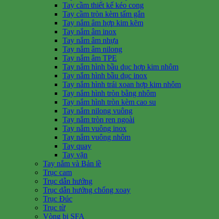
Tay cầm thiết kế kéo cong
Tay cầm tròn kèm tấm gắn
Tay nắm âm hợp kim kẽm
Tay nắm âm inox
Tay nắm âm nhựa
Tay nắm âm nilong
Tay nắm âm TPE
Tay nắm hình bầu dục hợp kim nhôm
Tay nắm hình bầu dục inox
Tay nắm hình trái xoan hợp kim nhôm
Tay nắm hình tròn bằng nhôm
Tay nắm hình tròn kèm cao su
Tay nắm nilong vuông
Tay nắm tròn ren ngoài
Tay nắm vuông inox
Tay nắm vuông nhôm
Tay quay
Tay vặn
Tay nắm và Bản lề
Trục cam
Trục dẫn hướng
Trục dẫn hướng chống xoay
Trục Đúc
Trục từ
Vòng bi SFA