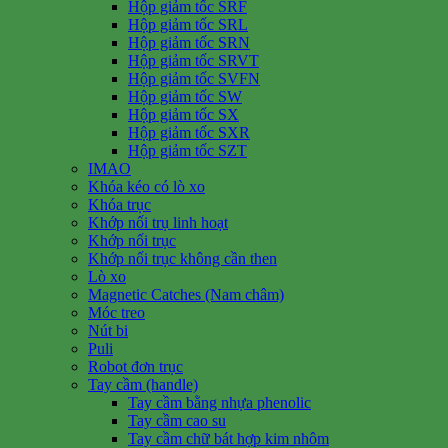
Hộp giảm tốc SRF
Hộp giảm tốc SRL
Hộp giảm tốc SRN
Hộp giảm tốc SRVT
Hộp giảm tốc SVFN
Hộp giảm tốc SW
Hộp giảm tốc SX
Hộp giảm tốc SXR
Hộp giảm tốc SZT
IMAO
Khóa kéo có lò xo
Khóa trục
Khớp nối trụ linh hoạt
Khớp nối trục
Khớp nối trục không cần then
Lò xo
Magnetic Catches (Nam châm)
Móc treo
Nút bi
Puli
Robot đơn trục
Tay cầm (handle)
Tay cầm bằng nhựa phenolic
Tay cầm cao su
Tay cầm chữ bát hợp kim nhôm