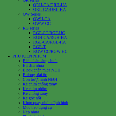
QR series
QRH-CA/QRH-HA
QRL-CA/QRL-HA
QW Series
QWH-CA
QWW-CC
RG series
RGF-CC/RGF-HC
RGH-CA/RGH-HA
RGL-CA/RGL-HA
RGR-T
RGW-CC/RGW-HC
PHỤ KIỆN NHÔM
Bích chân tăng chỉnh
Bịt đầu nhựa
Block chèn mica NĐH
Bulong, đai ốc
Con trượt rãnh NĐH
Ke chìm chống xoay
Ke chìm nhôm
Ke chống xoay
Ke góc nổi
Khớp quay nhôm định hình
Móc treo dụng cụ
Nẹp nhựa