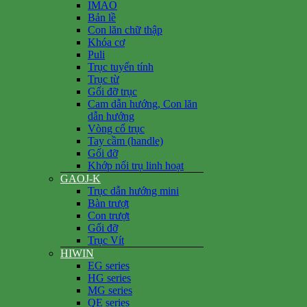
IMAO
Bản lề
Con lăn chữ thập
Khóa cơ
Puli
Trục tuyến tính
Trục từ
Gối đỡ trục
Cam dẫn hướng, Con lăn
dẫn hướng
Vòng cổ trục
Tay cầm (handle)
Gối đỡ
Khớp nối trụ linh hoạt
GAOJ-K
Trục dẫn hướng mini
Bàn trượt
Con trượt
Gối đỡ
Trục Vít
HIWIN
EG series
HG series
MG series
QE series