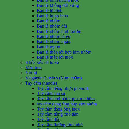
Bản lề hình bướm inox
Bản lề không đối xứng
Bản lề lỗ rãnh
Bản lề lò xo inox
Bản lề nhôm
Bản lề nhôm dài
Bản lề nhôm hình bướm
Bản lề nhôm lỗ eo
Bản lề nhôm ngắn
Bản lề nylon
Bản lề tháo rời hợp kim nhôm
Bản lề tháo rời inox
Khóa kéo có lò xo
Móc treo
Nút bi
Magnetic Catches (Nam châm)
Tay cầm (handle)
Tay cầm bằng nhựa phenolic
Tay cầm cao su
Tay cầm chữ bát hợp kim nhôm
tay cầm dạng ống hợp kim nhôm
Tay cầm dạng ống inox
Tay cầm dùng cho tấm
Tay cầm đúc
Tay cầm đường kính nhỏ