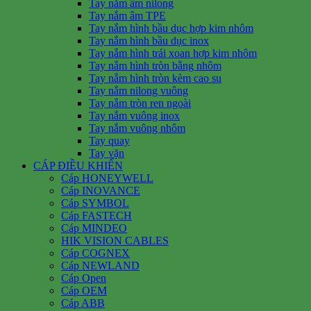
Tay nắm âm nilong
Tay nắm âm TPE
Tay nắm hình bầu dục hợp kim nhôm
Tay nắm hình bầu dục inox
Tay nắm hình trái xoan hợp kim nhôm
Tay nắm hình tròn bằng nhôm
Tay nắm hình tròn kèm cao su
Tay nắm nilong vuông
Tay nắm tròn ren ngoài
Tay nắm vuông inox
Tay nắm vuông nhôm
Tay quay
Tay vặn
CÁP ĐIỀU KHIỂN
Cáp HONEYWELL
Cáp INOVANCE
Cáp SYMBOL
Cáp FASTECH
Cáp MINDEO
HIK VISION CABLES
Cáp COGNEX
Cáp NEWLAND
Cáp Open
Cáp OEM
Cáp ABB