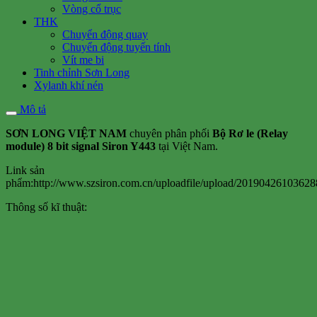
Vòng cổ trục
THK
Chuyển động quay
Chuyển động tuyến tính
Vít me bi
Tinh chỉnh Sơn Long
Xylanh khí nén
Mô tả
SƠN LONG VIỆT NAM
chuyên phân phối
Bộ Rơ le (Relay
module) 8 bit signal Siron Y443
tại Việt Nam.
Link sản
phẩm:http://www.szsiron.com.cn/uploadfile/upload/20190426103628
Thông số kĩ thuật: