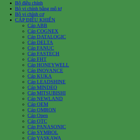
Bộ điều chỉnh
Bộ vi chỉnh bằng mô tơ
Bộ vi chỉnh cơ
CÁP ĐIỀU KHIỂN
Cáp ABB
Cáp COGNEX
Cáp DATALOGIC
Cáp DELTA
Cáp FANUC
Cáp FASTECH
Cáp FHT
Cáp HONEYWELL
Cáp INOVANCE
Cáp KUKA
Cáp LEADSHINE
Cáp MINDEO
Cáp MITSUBISHI
Cáp NEWLAND
Cáp OEM
Cáp OMRON
Cáp Open
Cáp OTC
Cáp PANASONIC
Cáp SYMBOL
Cáp YASKAWA