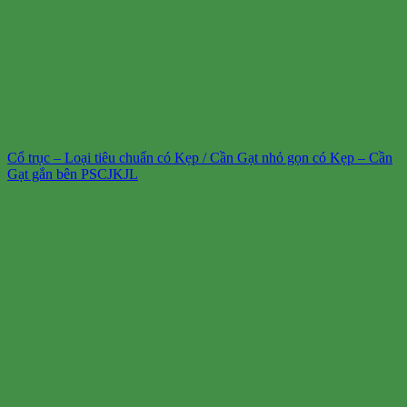
Cổ trục – Loại tiêu chuẩn có Kẹp / Cần Gạt nhỏ gọn có Kẹp – Cần
Gạt gắn bên PSCJKJL