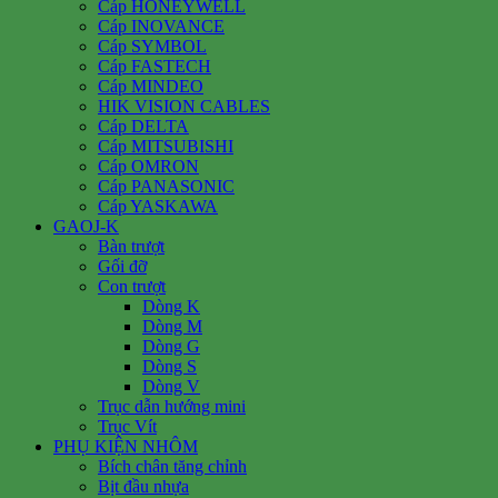
Cáp HONEYWELL
Cáp INOVANCE
Cáp SYMBOL
Cáp FASTECH
Cáp MINDEO
HIK VISION CABLES
Cáp DELTA
Cáp MITSUBISHI
Cáp OMRON
Cáp PANASONIC
Cáp YASKAWA
GAOJ-K
Bàn trượt
Gối đỡ
Con trượt
Dòng K
Dòng M
Dòng G
Dòng S
Dòng V
Trục dẫn hướng mini
Trục Vít
PHỤ KIỆN NHÔM
Bích chân tăng chỉnh
Bịt đầu nhựa