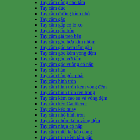
Tay cầm dùng cho tấm
Tay cầm đúc
Tay cầm đường kính nhỏ
Tay cầm gấp
Tay cầm gấp có lò xo
Tay cầm gấp tròn
Tay cầm giá treo bên
Tay cầm góc hợp kim nhôm
Tay cầm góc kèm tấm gắn
Tay cầm góc kèm vòng đệm
Tay cầm góc với tấm
Tay cầm góc vuông có nắp
Tay cầm hàn
Tay cầm hàn góc phải
Tay cầm hình tròn
Tay cầm hình tròn kèm vòng đệm
Tay cầm hình tròn ren trong
Tay cầm kèm cao su và vòng đệm
Tay cầm kéo Cantilever
Tay cầm kéo quay
Tay cầm nhỏ hình tròn
Tay cầm nhôm kèm vòng đệm
Tay cầm nhựa có nắp
Tay cầm thiết kế kéo cong
Tay cầm tròn kèm tấm gắn