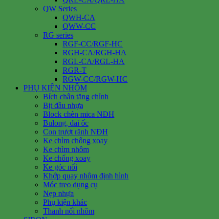
QW Series
QWH-CA
QWW-CC
RG series
RGF-CC/RGF-HC
RGH-CA/RGH-HA
RGL-CA/RGL-HA
RGR-T
RGW-CC/RGW-HC
PHỤ KIỆN NHÔM
Bích chân tăng chỉnh
Bịt đầu nhựa
Block chèn mica NĐH
Bulong, đai ốc
Con trượt rãnh NĐH
Ke chìm chống xoay
Ke chìm nhôm
Ke chống xoay
Ke góc nổi
Khớp quay nhôm định hình
Móc treo dụng cụ
Nẹp nhựa
Phụ kiện khác
Thanh nối nhôm