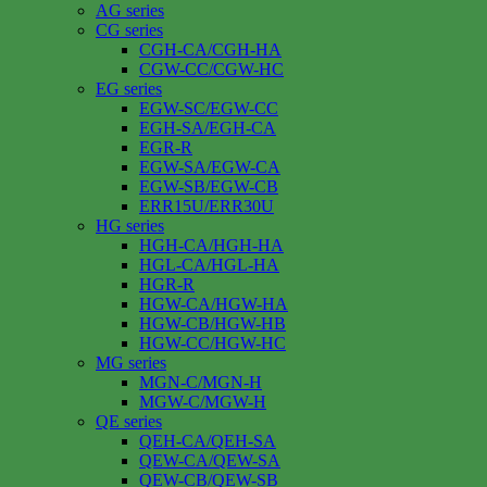
AG series
CG series
CGH-CA/CGH-HA
CGW-CC/CGW-HC
EG series
EGW-SC/EGW-CC
EGH-SA/EGH-CA
EGR-R
EGW-SA/EGW-CA
EGW-SB/EGW-CB
ERR15U/ERR30U
HG series
HGH-CA/HGH-HA
HGL-CA/HGL-HA
HGR-R
HGW-CA/HGW-HA
HGW-CB/HGW-HB
HGW-CC/HGW-HC
MG series
MGN-C/MGN-H
MGW-C/MGW-H
QE series
QEH-CA/QEH-SA
QEW-CA/QEW-SA
QEW-CB/QEW-SB