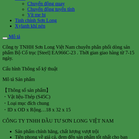
Chuyển động quay
Chuyển động tuyến tính
Vít me bi
Tinh chỉnh Sơn Long
Xylanh khí nén
Mô tả
Công ty TNHH Sơn Long Việt Nam chuyên phân phối dòng sản
phẩm Bộ Cổ trục [Steel] EA966C-23 . Thời gian giao hàng từ 7-15
ngày.
Cấu hình Thông số kỹ thuật
Mô tả Sản phẩm
【Thông số sản phẩm】
・Vật liệu-Thép (S45C)
・Loại mục đích chung
・ID x OD x Rộng…18 x 32 x 15
CÔNG TY TNHH ĐẦU TƯ SƠN LONG VIỆT NAM
Sản phẩm chính hãng, chất lượng vượt trội
Tiên phong về giá cả, đem đến sản phẩm tốt nhất cho bạn