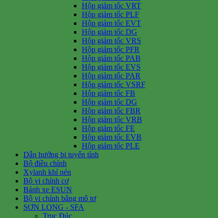
Hộp giảm tốc VRT
Hộp giảm tốc PLF
Hộp giảm tốc EVT
Hộp giảm tốc DG
Hộp giảm tốc VRS
Hộp giảm tốc PFR
Hộp giảm tốc PAB
Hộp giảm tốc EVS
Hộp giảm tốc PAR
Hộp giảm tốc VSRF
Hộp giảm tốc FB
Hộp giảm tốc DG
Hộp giảm tốc FBR
Hộp giảm tốc VRB
Hộp giảm tốc FE
Hộp giảm tốc EVB
Hộp giảm tốc PLE
Dẫn hướng bi tuyến tính
Bộ điều chỉnh
Xylanh khí nén
Bộ vi chỉnh cơ
Bánh xe ESUN
Bộ vi chỉnh bằng mô tơ
SƠN LONG - SFA
Trục Đúc