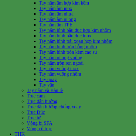
Tay nắm âm hợp kim kẽm
Tay nắm âm inox
Tay nắm âm nhựa
Tay nắm âm nilong
Tay nắm âm TPE
Tay nắm hình bầu dục hợp kim nhôm
Tay nắm hình bầu dục inox
Tay nắm hình trái xoan hợp kim nhôm
Tay nắm hình tròn bằng nhôm
Tay nắm hình tròn kèm cao su
Tay nắm nilong vuông
Tay nắm tròn ren ngoài
Tay nắm vuông inox
Tay nắm vuông nhôm
Tay quay
Tay vặn
Tay nắm và Bản lề
Trục cam
Trục dẫn hướng
Trục dẫn hướng chống xoay
Trục Đúc
Trục từ
Vòng bi SFA
Vòng cổ trục
THK