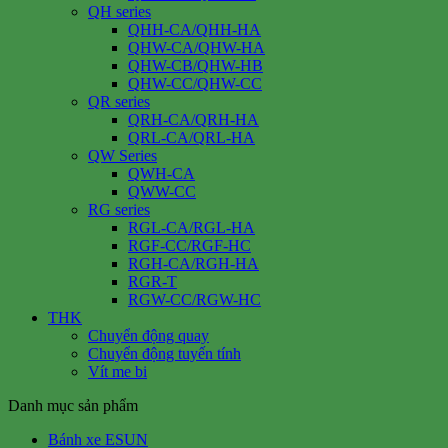
QH series
QHH-CA/QHH-HA
QHW-CA/QHW-HA
QHW-CB/QHW-HB
QHW-CC/QHW-CC
QR series
QRH-CA/QRH-HA
QRL-CA/QRL-HA
QW Series
QWH-CA
QWW-CC
RG series
RGL-CA/RGL-HA
RGF-CC/RGF-HC
RGH-CA/RGH-HA
RGR-T
RGW-CC/RGW-HC
THK
Chuyển động quay
Chuyển động tuyến tính
Vít me bi
Danh mục sản phẩm
Bánh xe ESUN