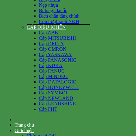
Nẹp nhựa
Bulong, đai ốc
Bích chân tăng chỉnh
Con trượt rãnh NĐH
CÁP ĐIỀU KHIỂN
Cáp ABB
Cáp MITSUBISHI
Cáp DELTA
Cáp OMRON
Cáp YASKAWA
Cáp PANASONIC
Cáp KUKA
Cáp FANUC
Cáp MINDEO
Cáp DATALOGIC
Cáp HONEYWELL
Cáp SYMBOL
Cáp NEWLAND
Cáp LEADSHINE
Cáp FHT
Trang chủ
Giới thiệu
Chứng chỉ đại lí