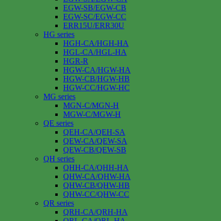
EGW-SB/EGW-CB
EGW-SC/EGW-CC
ERR15U/ERR30U
HG series
HGH-CA/HGH-HA
HGL-CA/HGL-HA
HGR-R
HGW-CA/HGW-HA
HGW-CB/HGW-HB
HGW-CC/HGW-HC
MG series
MGN-C/MGN-H
MGW-C/MGW-H
QE series
QEH-CA/QEH-SA
QEW-CA/QEW-SA
QEW-CB/QEW-SB
QH series
QHH-CA/QHH-HA
QHW-CA/QHW-HA
QHW-CB/QHW-HB
QHW-CC/QHW-CC
QR series
QRH-CA/QRH-HA
QRL-CA/QRL-HA