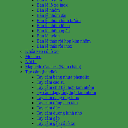
Bản lề lò xo inox
Bản lề nhôm
Bản lề nhôm dài
Bản lề nhôm hình bướm
Bản lề nhôm lỗ eo
Bản lề nhôm ngắn
Bản lề nylon
Bản lề tháo rời hợp kim nhôm
Bản lề tháo rời inox
Khóa kéo có lò xo
Móc treo
Nút bi
Magnetic Catches (Nam châm)
Tay cầm (handle)
Tay cầm bằng nhựa phenolic
Tay cầm cao su
Tay cầm chữ bát hợp kim nhôm
tay cầm dạng ống hợp kim nhôm
Tay cầm dạng ống inox
Tay cầm dùng cho tấm
Tay cầm đúc
Tay cầm đường kính nhỏ
Tay cầm gấp
Tay cầm gấp có lò xo