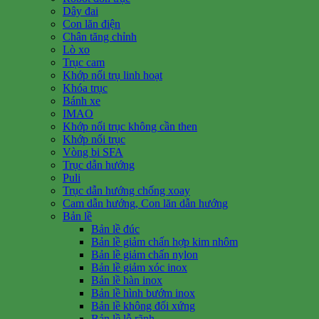
Dây đai
Con lăn điện
Chân tăng chỉnh
Lò xo
Trục cam
Khớp nối trụ linh hoạt
Khóa trục
Bánh xe
IMAO
Khớp nối trục không cần then
Khớp nối trục
Vòng bi SFA
Trục dẫn hướng
Puli
Trục dẫn hướng chống xoay
Cam dẫn hướng, Con lăn dẫn hướng
Bản lề
Bản lề đúc
Bản lề giảm chấn hợp kim nhôm
Bản lề giảm chấn nylon
Bản lề giảm xóc inox
Bản lề hàn inox
Bản lề hình bướm inox
Bản lề không đối xứng
Bản lề lỗ rãnh