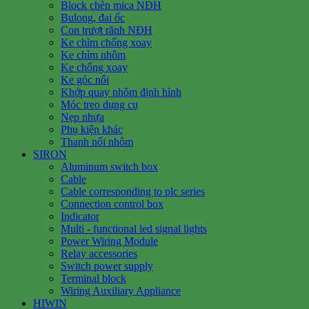
Block chèn mica NĐH
Bulong, đai ốc
Con trượt rãnh NĐH
Ke chìm chống xoay
Ke chìm nhôm
Ke chống xoay
Ke góc nổi
Khớp quay nhôm định hình
Móc treo dụng cụ
Nẹp nhựa
Phụ kiện khác
Thanh nối nhôm
SIRON
Aluminum switch box
Cable
Cable corresponding to plc series
Connection control box
Indicator
Multi - functional led signal lights
Power Wiring Module
Relay accessories
Switch power supply
Terminal block
Wiring Auxiliary Appliance
HIWIN