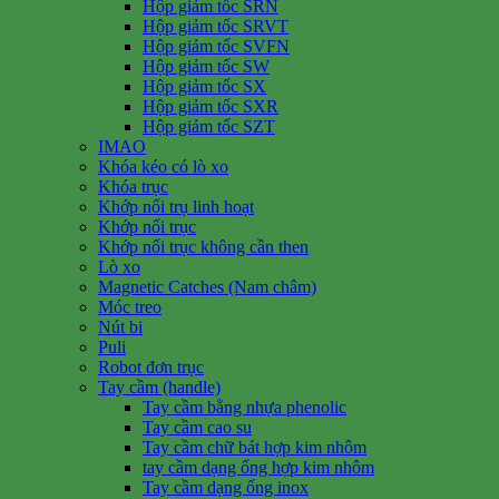
Hộp giảm tốc SRN
Hộp giảm tốc SRVT
Hộp giảm tốc SVFN
Hộp giảm tốc SW
Hộp giảm tốc SX
Hộp giảm tốc SXR
Hộp giảm tốc SZT
IMAO
Khóa kéo có lò xo
Khóa trục
Khớp nối trụ linh hoạt
Khớp nối trục
Khớp nối trục không cần then
Lò xo
Magnetic Catches (Nam châm)
Móc treo
Nút bi
Puli
Robot đơn trục
Tay cầm (handle)
Tay cầm bằng nhựa phenolic
Tay cầm cao su
Tay cầm chữ bát hợp kim nhôm
tay cầm dạng ống hợp kim nhôm
Tay cầm dạng ống inox