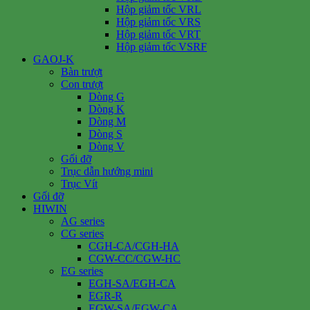
Hộp giảm tốc VRL
Hộp giảm tốc VRS
Hộp giảm tốc VRT
Hộp giảm tốc VSRF
GAOJ-K
Bàn trượt
Con trượt
Dòng G
Dòng K
Dòng M
Dòng S
Dòng V
Gối đỡ
Trục dẫn hướng mini
Trục Vít
Gối đỡ
HIWIN
AG series
CG series
CGH-CA/CGH-HA
CGW-CC/CGW-HC
EG series
EGH-SA/EGH-CA
EGR-R
EGW-SA/EGW-CA