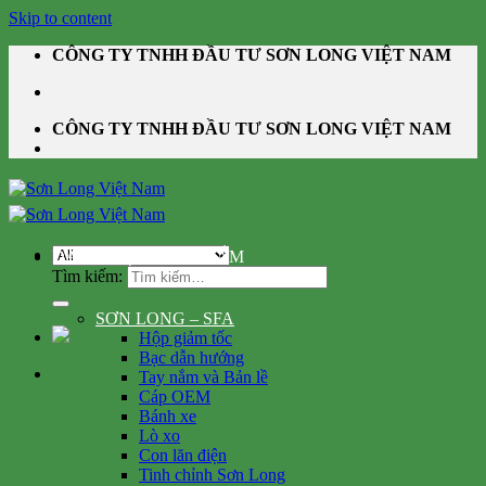
Skip to content
CÔNG TY TNHH ĐẦU TƯ SƠN LONG VIỆT NAM
CÔNG TY TNHH ĐẦU TƯ SƠN LONG VIỆT NAM
DANH MỤC SẢN PHẨM
Tìm kiếm:
SƠN LONG – SFA
Hộp giảm tốc
Bạc dẫn hướng
Tay nắm và Bản lề
Cáp OEM
Bánh xe
Lò xo
Con lăn điện
Tinh chỉnh Sơn Long