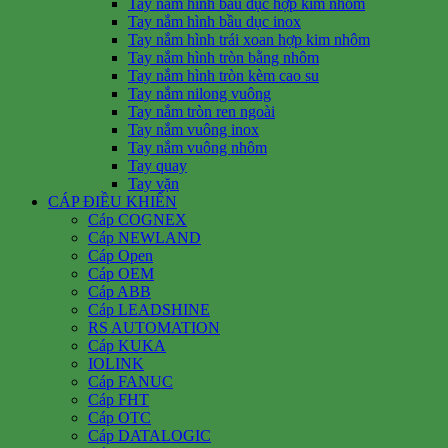
Tay nắm hình bầu dục hợp kim nhôm
Tay nắm hình bầu dục inox
Tay nắm hình trái xoan hợp kim nhôm
Tay nắm hình tròn bằng nhôm
Tay nắm hình tròn kèm cao su
Tay nắm nilong vuông
Tay nắm tròn ren ngoài
Tay nắm vuông inox
Tay nắm vuông nhôm
Tay quay
Tay vặn
CÁP ĐIỀU KHIỂN
Cáp COGNEX
Cáp NEWLAND
Cáp Open
Cáp OEM
Cáp ABB
Cáp LEADSHINE
RS AUTOMATION
Cáp KUKA
IOLINK
Cáp FANUC
Cáp FHT
Cáp OTC
Cáp DATALOGIC