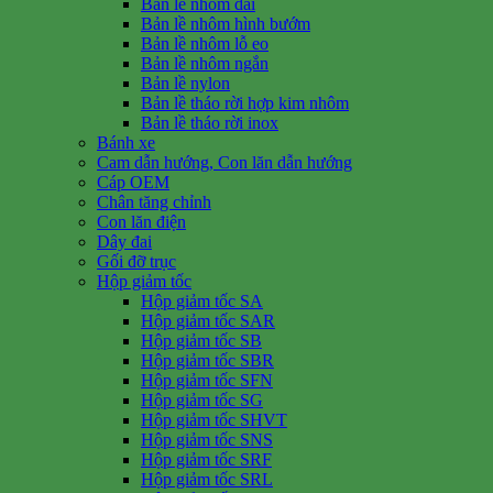
Bản lề nhôm dài
Bản lề nhôm hình bướm
Bản lề nhôm lỗ eo
Bản lề nhôm ngắn
Bản lề nylon
Bản lề tháo rời hợp kim nhôm
Bản lề tháo rời inox
Bánh xe
Cam dẫn hướng, Con lăn dẫn hướng
Cáp OEM
Chân tăng chỉnh
Con lăn điện
Dây đai
Gối đỡ trục
Hộp giảm tốc
Hộp giảm tốc SA
Hộp giảm tốc SAR
Hộp giảm tốc SB
Hộp giảm tốc SBR
Hộp giảm tốc SFN
Hộp giảm tốc SG
Hộp giảm tốc SHVT
Hộp giảm tốc SNS
Hộp giảm tốc SRF
Hộp giảm tốc SRL