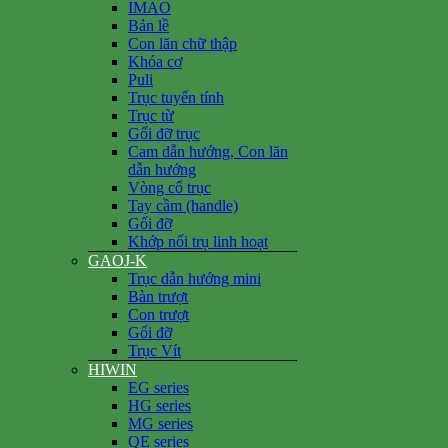
IMAO
Bản lề
Con lăn chữ thập
Khóa cơ
Puli
Trục tuyến tính
Trục từ
Gối đỡ trục
Cam dẫn hướng, Con lăn
dẫn hướng
Vòng cổ trục
Tay cầm (handle)
Gối đỡ
Khớp nối trụ linh hoạt
GAOJ-K
Trục dẫn hướng mini
Bàn trượt
Con trượt
Gối đỡ
Trục Vít
HIWIN
EG series
HG series
MG series
QE series