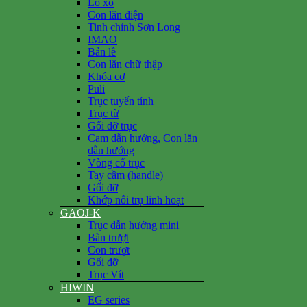
Lò xo
Con lăn điện
Tinh chỉnh Sơn Long
IMAO
Bản lề
Con lăn chữ thập
Khóa cơ
Puli
Trục tuyến tính
Trục từ
Gối đỡ trục
Cam dẫn hướng, Con lăn
dẫn hướng
Vòng cổ trục
Tay cầm (handle)
Gối đỡ
Khớp nối trụ linh hoạt
GAOJ-K
Trục dẫn hướng mini
Bàn trượt
Con trượt
Gối đỡ
Trục Vít
HIWIN
EG series