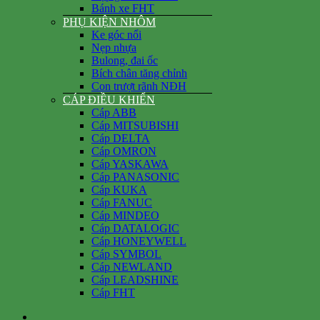
Bánh xe FHT
PHỤ KIỆN NHÔM
Ke góc nổi
Nẹp nhựa
Bulong, đai ốc
Bích chân tăng chỉnh
Con trượt rãnh NĐH
CÁP ĐIỀU KHIỂN
Cáp ABB
Cáp MITSUBISHI
Cáp DELTA
Cáp OMRON
Cáp YASKAWA
Cáp PANASONIC
Cáp KUKA
Cáp FANUC
Cáp MINDEO
Cáp DATALOGIC
Cáp HONEYWELL
Cáp SYMBOL
Cáp NEWLAND
Cáp LEADSHINE
Cáp FHT