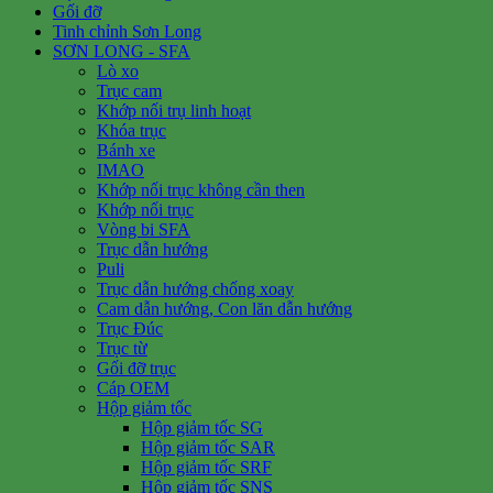
Gối đỡ
Tinh chỉnh Sơn Long
SƠN LONG - SFA
Lò xo
Trục cam
Khớp nối trụ linh hoạt
Khóa trục
Bánh xe
IMAO
Khớp nối trục không cần then
Khớp nối trục
Vòng bi SFA
Trục dẫn hướng
Puli
Trục dẫn hướng chống xoay
Cam dẫn hướng, Con lăn dẫn hướng
Trục Đúc
Trục từ
Gối đỡ trục
Cáp OEM
Hộp giảm tốc
Hộp giảm tốc SG
Hộp giảm tốc SAR
Hộp giảm tốc SRF
Hộp giảm tốc SNS