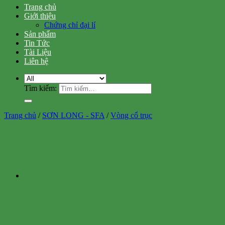
Trang chủ
Giới thiệu
Chứng chỉ đại lí
Sản phẩm
Tin Tức
Tài Liệu
Liên hệ
Tìm kiếm:
Trang chủ
/
SƠN LONG - SFA
/
Vòng cổ trục