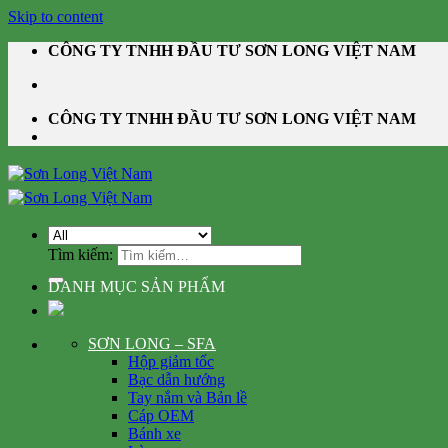
Skip to content
CÔNG TY TNHH ĐẦU TƯ SƠN LONG VIỆT NAM
CÔNG TY TNHH ĐẦU TƯ SƠN LONG VIỆT NAM
Tìm kiếm:
DANH MỤC SẢN PHẨM
SƠN LONG – SFA
Hộp giảm tốc
Bạc dẫn hướng
Tay nắm và Bản lề
Cáp OEM
Bánh xe