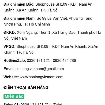
Địa chỉ m
iền Bắc:
Shophouse SH109 - KĐT Nam An
Khánh, Xã An Khánh, TP. Hà Nội
Địa chỉ miền Nam:
Số 99 Lê Văn Việt, Phường Tăng
Nhơn Phú, TP. Hồ Chí Minh
ĐKKD:
Xóm Ngang, Thôn 1, Xã Hưng Đạo, Thành phố Hà
Nội, Việt Nam
VPGD:
Shophouse SH109 – KĐT Nam An Khánh, Xã An
Khánh, TP. Hà Nội
Hotline/Zalo:
0336 121 121 - 0936 424 286
Email:
sonlong.vietnam@gmail.com
Website
:
www.sonlongvietnam.com
ĐIỆN THOẠI BÁN HÀNG
Miền Bắc
Sales 01:
0336 121 121 (Call/Zalo)