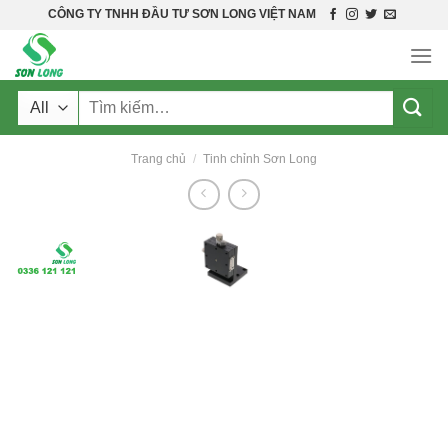
Skip
CÔNG TY TNHH ĐẦU TƯ SƠN LONG VIỆT NAM
to
content
Tìm
kiếm:
Trang chủ
/
Tinh chỉnh Sơn Long