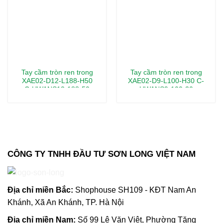
Tay cầm tròn ren trong
Tay cầm tròn ren trong
XAE02-D12-L188-H50
XAE02-D9-L100-H30 C-
C-UWANS12-188-50
UWANS9-100-30
CÔNG TY TNHH ĐẦU TƯ SƠN LONG VIỆT NAM
Địa chỉ m
iền Bắc:
Shophouse SH109 - KĐT Nam An
Khánh, Xã An Khánh, TP. Hà Nội
Địa chỉ miền Nam:
Số 99 Lê Văn Việt, Phường Tăng