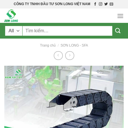
Skip
CÔNG TY TNHH ĐẦU TƯ SƠN LONG VIỆT NAM
to
content
Tìm
kiếm:
Trang chủ
/
SƠN LONG - SFA