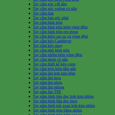
Tay cầm góc với tấm
Tay cầm góc vuông có nắp
Tay cầm hàn
Tay cầm hàn góc phải
Tay cầm hình tròn
Tay cầm hình tròn kèm vòng đệm
Tay cầm hình tròn ren trong
Tay cầm kèm cao su và vòng đệm
Tay cầm kéo Cantilever
Tay cầm kéo quay
Tay cầm nhỏ hình tròn
Tay cầm nhôm kèm vòng đệm
Tay cầm nhựa có nắp
Tay cầm thiết kế kéo cong
Tay cầm tròn kèm tấm gắn
Tay nắm âm hợp kim kẽm
Tay nắm âm inox
Tay nắm âm nhựa
Tay nắm âm nilong
Tay nắm âm TPE
Tay nắm hình bầu dục hợp kim nhôm
Tay nắm hình bầu dục inox
Tay nắm hình trái xoan hợp kim nhôm
Tay nắm hình tròn bằng nhôm
Tay nắm hình tròn kèm cao su