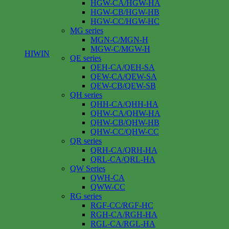
HGW-CA/HGW-HA
HGW-CB/HGW-HB
HGW-CC/HGW-HC
MG series
MGN-C/MGN-H
MGW-C/MGW-H
HIWIN
QE series
QEH-CA/QEH-SA
QEW-CA/QEW-SA
QEW-CB/QEW-SB
QH series
QHH-CA/QHH-HA
QHW-CA/QHW-HA
QHW-CB/QHW-HB
QHW-CC/QHW-CC
QR series
QRH-CA/QRH-HA
QRL-CA/QRL-HA
QW Series
QWH-CA
QWW-CC
RG series
RGF-CC/RGF-HC
RGH-CA/RGH-HA
RGL-CA/RGL-HA