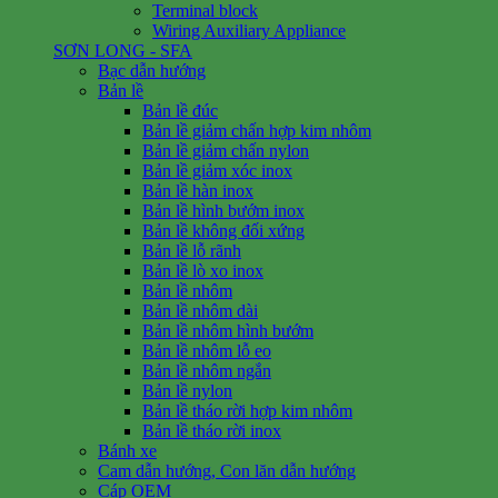
Terminal block
Wiring Auxiliary Appliance
SƠN LONG - SFA
Bạc dẫn hướng
Bản lề
Bản lề đúc
Bản lề giảm chấn hợp kim nhôm
Bản lề giảm chấn nylon
Bản lề giảm xóc inox
Bản lề hàn inox
Bản lề hình bướm inox
Bản lề không đối xứng
Bản lề lỗ rãnh
Bản lề lò xo inox
Bản lề nhôm
Bản lề nhôm dài
Bản lề nhôm hình bướm
Bản lề nhôm lỗ eo
Bản lề nhôm ngắn
Bản lề nylon
Bản lề tháo rời hợp kim nhôm
Bản lề tháo rời inox
Bánh xe
Cam dẫn hướng, Con lăn dẫn hướng
Cáp OEM