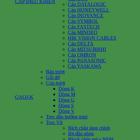
CÁP ĐIỀU KHIỂN
Cáp DATALOGIC
Cáp HONEYWELL
Cáp INOVANCE
Cáp SYMBOL
Cáp FASTECH
Cáp MINDEO
HIK VISION CABLES
Cáp DELTA
Cáp MITSUBISHI
Cáp OMRON
Cáp PANASONIC
Cáp YASKAWA
Bàn trượt
Gối đỡ
Con trượt
Dòng K
Dòng M
GAOJ-K
Dòng G
Dòng S
Dòng V
Trục dẫn hướng mini
Trục Vít
Bích chân tăng chỉnh
Bịt đầu nhựa
Block chèn mica NĐH