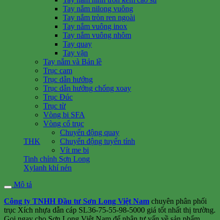
Tay nắm nilong vuông
Tay nắm tròn ren ngoài
Tay nắm vuông inox
Tay nắm vuông nhôm
Tay quay
Tay vặn
Tay nắm và Bản lề
Trục cam
Trục dẫn hướng
Trục dẫn hướng chống xoay
Trục Đúc
Trục từ
Vòng bi SFA
Vòng cổ trục
Chuyển động quay
THK
Chuyển động tuyến tính
Vít me bi
Tinh chỉnh Sơn Long
Xylanh khí nén
Mô tả
Công ty TNHH Đầu tư Sơn Long Việt Nam
chuyên phân phối
trục Xích nhựa dẫn cáp SL36-75-55-98-5000 giá tốt nhất thị trường.
Gọi ngay cho Sơn Long Việt Nam để nhận tư vấn về sản phẩm.