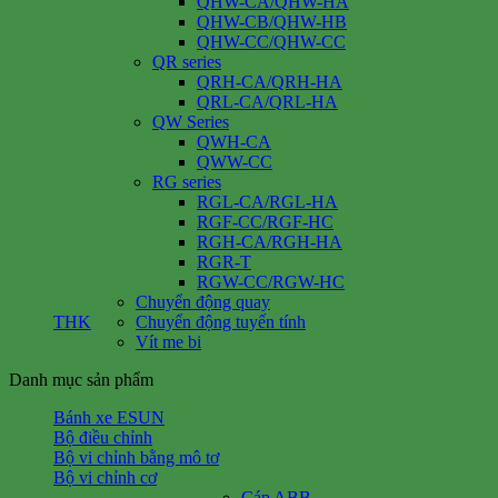
QHW-CA/QHW-HA
QHW-CB/QHW-HB
QHW-CC/QHW-CC
QR series
QRH-CA/QRH-HA
QRL-CA/QRL-HA
QW Series
QWH-CA
QWW-CC
RG series
RGL-CA/RGL-HA
RGF-CC/RGF-HC
RGH-CA/RGH-HA
RGR-T
RGW-CC/RGW-HC
Chuyển động quay
THK
Chuyển động tuyến tính
Vít me bi
Danh mục sản phẩm
Bánh xe ESUN
Bộ điều chỉnh
Bộ vi chỉnh bằng mô tơ
Bộ vi chỉnh cơ
Cáp ABB