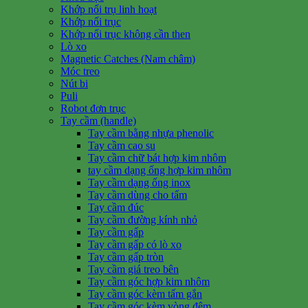
Khớp nối trụ linh hoạt
Khớp nối trục
Khớp nối trục không cần then
Lò xo
Magnetic Catches (Nam châm)
Móc treo
Nút bi
Puli
Robot đơn trục
Tay cầm (handle)
Tay cầm bằng nhựa phenolic
Tay cầm cao su
Tay cầm chữ bát hợp kim nhôm
tay cầm dạng ống hợp kim nhôm
Tay cầm dạng ống inox
Tay cầm dùng cho tấm
Tay cầm đúc
Tay cầm đường kính nhỏ
Tay cầm gấp
Tay cầm gấp có lò xo
Tay cầm gấp tròn
Tay cầm giá treo bên
Tay cầm góc hợp kim nhôm
Tay cầm góc kèm tấm gắn
Tay cầm góc kèm vòng đệm