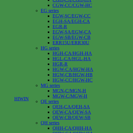
CGW-CC/CGW-HC
EG series
EGW-SC/EGW-CC
EGH-SA/EGH-CA
EGR-R
EGW-SA/EGW-CA
EGW-SB/EGW-CB
ERR15U/ERR30U
HG series
HGH-CA/HGH-HA
HGL-CA/HGL-HA
HGR-R
HGW-CA/HGW-HA
HGW-CB/HGW-HB
HGW-CC/HGW-HC
MG series
MGN-C/MGN-H
MGW-C/MGW-H
HIWIN
QE series
QEH-CA/QEH-SA
QEW-CA/QEW-SA
QEW-CB/QEW-SB
QH series
QHH-CA/QHH-HA