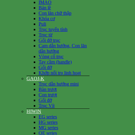
IMAO
Bản lề
Con lăn chữ thập
Khóa cơ
Puli
Trục tuyến tính
Trục từ
Gối đỡ trục
Cam dẫn hướng, Con lăn
dẫn hướng
Vòng cổ trục
Tay cầm (handle)
Gối đỡ
Khớp nối trụ linh hoạt
GAOJ-K
Trục dẫn hướng mini
Bàn trượt
Con trượt
Gối đỡ
Trục Vít
HIWIN
EG series
HG series
MG series
QE series