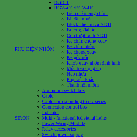
RGR-T
RGW-CC/RGW-HC
Bích chân tăng chỉnh
Bịt đầu nhựa
Block chèn mica NĐH
Bulong, đai ốc
Con trượt rãnh NĐH
Ke chìm chống xoay
Ke chìm nhôm
PHỤ KIỆN NHÔM
Ke chống xoay
Ke góc nổi
Khớp quay nhôm định hình
Móc treo dụng cụ
Nẹp nhựa
Phụ kiện khác
Thanh nối nhôm
Aluminum switch box
Cable
Cable corresponding to plc series
Connection control box
Indicator
SIRON
Multi - functional led signal lights
Power Wiring Module
Relay accessories
Switch power supply