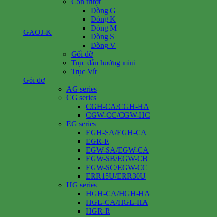
Con trượt
Dòng G
Dòng K
Dòng M
GAOJ-K
Dòng S
Dòng V
Gối đỡ
Trục dẫn hướng mini
Trục Vít
Gối đỡ
AG series
CG series
CGH-CA/CGH-HA
CGW-CC/CGW-HC
EG series
EGH-SA/EGH-CA
EGR-R
EGW-SA/EGW-CA
EGW-SB/EGW-CB
EGW-SC/EGW-CC
ERR15U/ERR30U
HG series
HGH-CA/HGH-HA
HGL-CA/HGL-HA
HGR-R