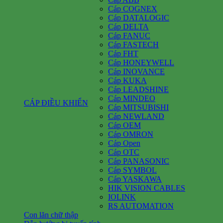
Cáp COGNEX
Cáp DATALOGIC
Cáp DELTA
Cáp FANUC
Cáp FASTECH
Cáp FHT
Cáp HONEYWELL
Cáp INOVANCE
Cáp KUKA
Cáp LEADSHINE
Cáp MINDEO
CÁP ĐIỀU KHIỂN
Cáp MITSUBISHI
Cáp NEWLAND
Cáp OEM
Cáp OMRON
Cáp Open
Cáp OTC
Cáp PANASONIC
Cáp SYMBOL
Cáp YASKAWA
HIK VISION CABLES
IOLINK
RS AUTOMATION
Con lăn chữ thập