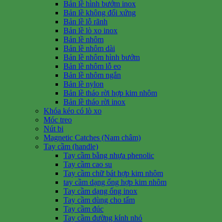
Bản lề hình bướm inox
Bản lề không đối xứng
Bản lề lỗ rãnh
Bản lề lò xo inox
Bản lề nhôm
Bản lề nhôm dài
Bản lề nhôm hình bướm
Bản lề nhôm lỗ eo
Bản lề nhôm ngắn
Bản lề nylon
Bản lề tháo rời hợp kim nhôm
Bản lề tháo rời inox
Khóa kéo có lò xo
Móc treo
Nút bi
Magnetic Catches (Nam châm)
Tay cầm (handle)
Tay cầm bằng nhựa phenolic
Tay cầm cao su
Tay cầm chữ bát hợp kim nhôm
tay cầm dạng ống hợp kim nhôm
Tay cầm dạng ống inox
Tay cầm dùng cho tấm
Tay cầm đúc
Tay cầm đường kính nhỏ