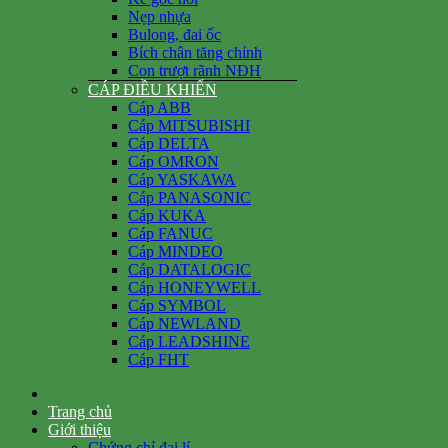
Nẹp nhựa
Bulong, đai ốc
Bích chân tăng chỉnh
Con trượt rãnh NĐH
CÁP ĐIỀU KHIỂN
Cáp ABB
Cáp MITSUBISHI
Cáp DELTA
Cáp OMRON
Cáp YASKAWA
Cáp PANASONIC
Cáp KUKA
Cáp FANUC
Cáp MINDEO
Cáp DATALOGIC
Cáp HONEYWELL
Cáp SYMBOL
Cáp NEWLAND
Cáp LEADSHINE
Cáp FHT
Trang chủ
Giới thiệu
Chứng chỉ đại lí