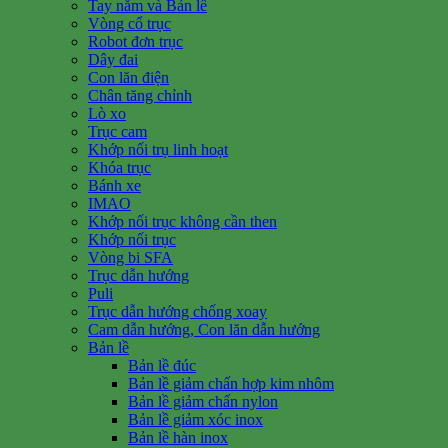
Tay nắm và Bản lề
Vòng cổ trục
Robot đơn trục
Dây đai
Con lăn điện
Chân tăng chỉnh
Lò xo
Trục cam
Khớp nối trụ linh hoạt
Khóa trục
Bánh xe
IMAO
Khớp nối trục không cần then
Khớp nối trục
Vòng bi SFA
Trục dẫn hướng
Puli
Trục dẫn hướng chống xoay
Cam dẫn hướng, Con lăn dẫn hướng
Bản lề
Bản lề đúc
Bản lề giảm chấn hợp kim nhôm
Bản lề giảm chấn nylon
Bản lề giảm xóc inox
Bản lề hàn inox