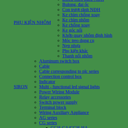
Bulong, đai ốc
Con trượt rãnh NĐH
Ke chìm chống xoay
Ke chìm nhôm
PHỤ KIỆN NHÔM
Ke chống xoay
Ke góc nổi
Khớp quay nhôm định hình
Móc treo dụng cụ
Nẹp nhựa
Phụ kiện khác
Thanh nối nhôm
Aluminum switch box
Cable
Cable corresponding to plc series
Connection control box
Indicator
SIRON
Multi - functional led signal lights
Power Wiring Module
Relay accessories
Switch power supply
Terminal block
Wiring Auxiliary Appliance
AG series
CG series
CGH-CA/CGH-HA