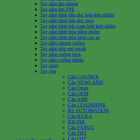
Tay nắm âm nilong
Tay nắm âm TPE
Tay nắm hình bầu dục hợp kim nhôm
Tay nắm hình bầu dục inox
Tay nắm hình trái xoan hợp kim nhôm
Tay nắm hình tròn bằng nhôm
Tay nắm hình tròn kèm cao su
Tay nắm nilong vuông
Tay nắm tròn ren ngoài
Tay nắm vuông inox
Tay nắm vuông nhôm
Tay quay
Tay vặn
Cáp COGNEX
Cáp NEWLAND
Cáp Open
Cáp OEM
Cáp ABB
Cáp LEADSHINE
RS AUTOMATION
Cáp KUKA
IOLINK
Cáp FANUC
Cáp FHT
Cáp OTC