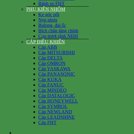
Bánh xe FHT
PHỤ KIỆN NHÔM
Ke góc nổi
Nẹp nhựa
Bulong, đai ốc
Bích chân tăng chỉnh
Con trượt rãnh NĐH
CÁP ĐIỀU KHIỂN
Cáp ABB
Cáp MITSUBISHI
Cáp DELTA
Cáp OMRON
Cáp YASKAWA
Cáp PANASONIC
Cáp KUKA
Cáp FANUC
Cáp MINDEO
Cáp DATALOGIC
Cáp HONEYWELL
Cáp SYMBOL
Cáp NEWLAND
Cáp LEADSHINE
Cáp FHT