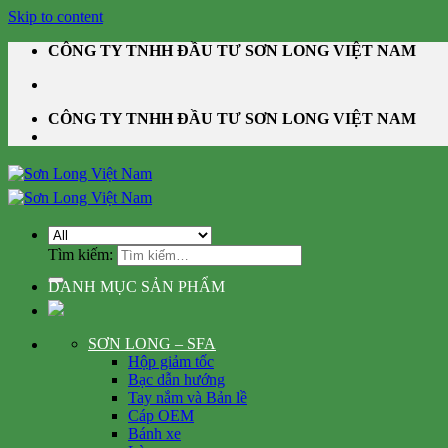
Skip to content
CÔNG TY TNHH ĐẦU TƯ SƠN LONG VIỆT NAM
CÔNG TY TNHH ĐẦU TƯ SƠN LONG VIỆT NAM
Tìm kiếm:
DANH MỤC SẢN PHẨM
SƠN LONG – SFA
Hộp giảm tốc
Bạc dẫn hướng
Tay nắm và Bản lề
Cáp OEM
Bánh xe