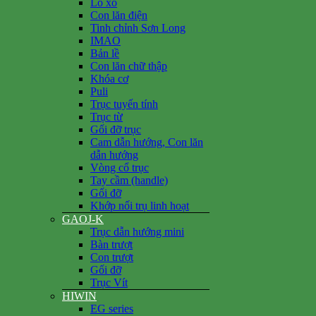
Lò xo
Con lăn điện
Tinh chỉnh Sơn Long
IMAO
Bản lề
Con lăn chữ thập
Khóa cơ
Puli
Trục tuyến tính
Trục từ
Gối đỡ trục
Cam dẫn hướng, Con lăn
dẫn hướng
Vòng cổ trục
Tay cầm (handle)
Gối đỡ
Khớp nối trụ linh hoạt
GAOJ-K
Trục dẫn hướng mini
Bàn trượt
Con trượt
Gối đỡ
Trục Vít
HIWIN
EG series