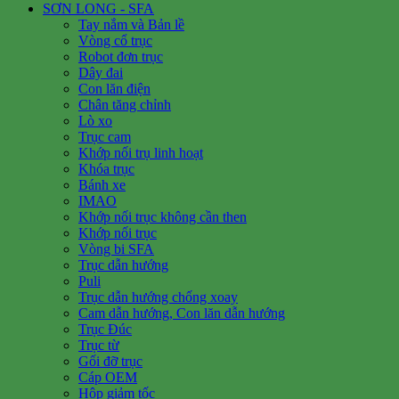
SƠN LONG - SFA
Tay nắm và Bản lề
Vòng cổ trục
Robot đơn trục
Dây đai
Con lăn điện
Chân tăng chỉnh
Lò xo
Trục cam
Khớp nối trụ linh hoạt
Khóa trục
Bánh xe
IMAO
Khớp nối trục không cần then
Khớp nối trục
Vòng bi SFA
Trục dẫn hướng
Puli
Trục dẫn hướng chống xoay
Cam dẫn hướng, Con lăn dẫn hướng
Trục Đúc
Trục từ
Gối đỡ trục
Cáp OEM
Hộp giảm tốc