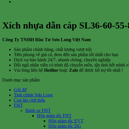
Xích nhựa dẫn cáp SL36-60-55-
Công Ty TNHH Đầu Tư Sơn Long Việt Nam
Sản phẩm chính hãng, chất lượng vượt trội
Tiên phong về giá cả, đem đến sản phẩm tốt nhất cho bạn
Dịch vụ bảo hành 24/7, nhanh chóng, chuyên nghiệp
Đội ngũ nhân viên có trình độ chuyên môn, tận tình hết mình 
Vui lòng liên hệ
Hotline
hoặc
Zalo
để được hỗ trợ tốt nhất !
Danh mục sản phẩm
Gối đỡ
Tinh chỉnh Sơn Long
Con lăn chữ thập
FHT
Bánh xe FHT
Hộp giảm tốc FHT
Hộp giảm tốc EVT
Hộp giảm tốc DG